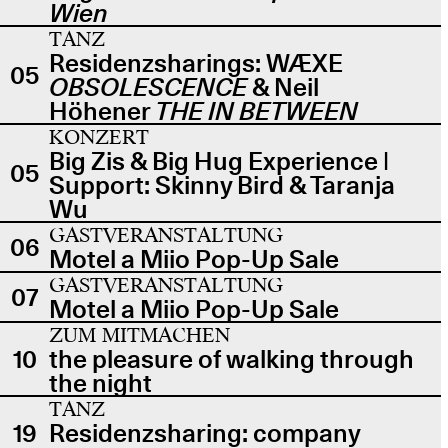
Wien
TANZ
Residenzsharings: WÆXE
05
OBSOLESCENCE
& Neil
Höhener
THE IN BETWEEN
KONZERT
Big Zis & Big Hug Experience |
05
Support: Skinny Bird & Taranja
Wu
GASTVERANSTALTUNG
06
Motel a Miio Pop-Up Sale
GASTVERANSTALTUNG
07
Motel a Miio Pop-Up Sale
ZUM MITMACHEN
10
the pleasure of walking through
the night
TANZ
19
Residenzsharing: company