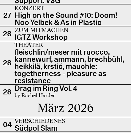
Support: V3G
KONZERT
27
High on the Sound #10: Doom!
Noo Yelbek & As in Plastic
ZUM MITMACHEN
28
IGTZ Workshop
THEATER
fleischlin/meser mit ruocco,
kannewurf, ammann, brechbühl,
28
heikkilä, krstić, mauchle:
togetherness - pleasure as
resistance
Drag im Ring Vol. 4
28
by Rachel Harder
März 2026
VERSCHIEDENES
04
Südpol Slam