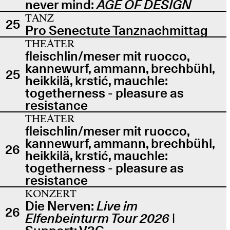
never mind:
AGE OF DESIGN
TANZ
25
Pro Senectute Tanznachmittag
THEATER
fleischlin/meser mit ruocco,
kannewurf, ammann, brechbühl,
25
heikkilä, krstić, mauchle:
togetherness - pleasure as
resistance
THEATER
fleischlin/meser mit ruocco,
kannewurf, ammann, brechbühl,
26
heikkilä, krstić, mauchle:
togetherness - pleasure as
resistance
KONZERT
Die Nerven:
Live im
26
Elfenbeinturm Tour 2026
|