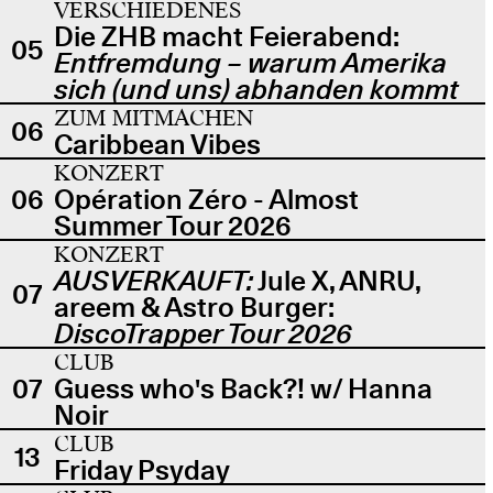
VERSCHIEDENES
Die ZHB macht Feierabend:
05
Entfremdung – warum Amerika
sich (und uns) abhanden kommt
ZUM MITMACHEN
06
Caribbean Vibes
KONZERT
06
Opération Zéro - Almost
Summer Tour 2026
KONZERT
AUSVERKAUFT:
Jule X, ANRU,
07
areem & Astro Burger:
DiscoTrapper Tour 2026
CLUB
07
Guess who's Back?! w/ Hanna
Noir
CLUB
13
Friday Psyday