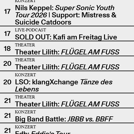
KONZERT
Nils Keppel:
Super Sonic Youth
17
Tour 2026
| Support: Mistress &
Suicide Catdoors
LIVE-PODCAST
17
SOLD OUT: Kafi am Freitag Live
THEATER
18
Theater Lilith:
FLÜGEL AM FUSS
THEATER
20
Theater Lilith:
FLÜGEL AM FUSS
KONZERT
20
LSO: klangXchange
Tänze des
Lebens
THEATER
21
Theater Lilith:
FLÜGEL AM FUSS
KONZERT
21
Big Band Battle:
JBBB vs. BBFF
KONZERT
21
Edb:
Eddie's Tour