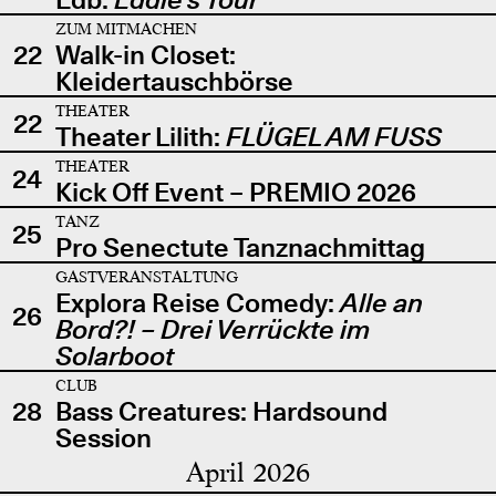
ZUM MITMACHEN
22
Walk-in Closet:
Kleidertauschbörse
THEATER
22
Theater Lilith:
FLÜGEL AM FUSS
THEATER
24
Kick Off Event – PREMIO 2026
TANZ
25
Pro Senectute Tanznachmittag
GASTVERANSTALTUNG
Explora Reise Comedy:
Alle an
26
Bord?! – Drei Verrückte im
Solarboot
CLUB
28
Bass Creatures: Hardsound
Session
April 2026