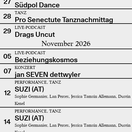
27
Südpol Dance
TANZ
28
Pro Senectute Tanznachmittag
LIVE-PODCAST
29
Drags Uncut
November 2026
LIVE-PODCAST
05
Beziehungskosmos
KONZERT
07
jan SEVEN dettwyler
PERFORMANCE, TANZ
SUZI (AT)
12
Sophie Germanier, Lan Perces, Jessica Tamsin Allemann, Dustin
Kenel
PERFORMANCE, TANZ
SUZI (AT)
14
Sophie Germanier, Lan Perces, Jessica Tamsin Allemann, Dustin