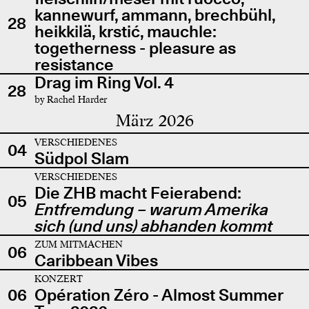
kannewurf, ammann, brechbühl,
28
heikkilä, krstić, mauchle:
togetherness - pleasure as
resistance
Drag im Ring Vol. 4
28
by Rachel Harder
März 2026
VERSCHIEDENES
04
Südpol Slam
VERSCHIEDENES
Die ZHB macht Feierabend:
05
Entfremdung – warum Amerika
sich (und uns) abhanden kommt
ZUM MITMACHEN
06
Caribbean Vibes
KONZERT
06
Opération Zéro - Almost Summer