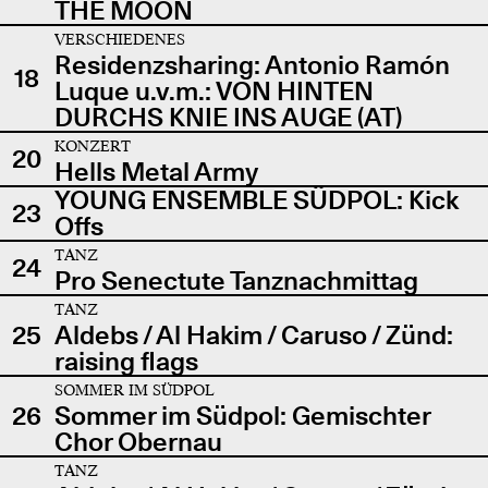
THE MOON
VERSCHIEDENES
Residenzsharing: Antonio Ramón
18
Luque u.v.m.: VON HINTEN
DURCHS KNIE INS AUGE (AT)
KONZERT
20
Hells Metal Army
YOUNG ENSEMBLE SÜDPOL: Kick
23
Offs
TANZ
24
Pro Senectute Tanznachmittag
TANZ
25
Aldebs / Al Hakim / Caruso / Zünd:
raising flags
SOMMER IM SÜDPOL
26
Sommer im Südpol: Gemischter
Chor Obernau
TANZ