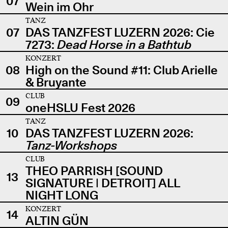
07
Wein im Ohr
TANZ
07
DAS TANZFEST LUZERN 2026: Cie
7273:
Dead Horse in a Bathtub
KONZERT
08
High on the Sound #11: Club Arielle
& Bruyante
CLUB
09
oneHSLU Fest 2026
TANZ
10
DAS TANZFEST LUZERN 2026:
Tanz-Workshops
CLUB
THEO PARRISH [SOUND
13
SIGNATURE | DETROIT] ALL
NIGHT LONG
KONZERT
14
ALTIN GÜN