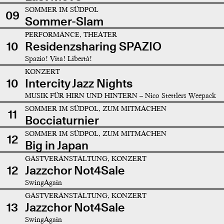
SOMMER IM SÜDPOL
09
Sommer-Slam
PERFORMANCE, THEATER
10
Residenzsharing SPAZIO
Spazio! Vita! Libertà!
KONZERT
10
Intercity Jazz Nights
MUSIK FÜR HIRN UND HINTERN – Nico Stettlers Weepack
SOMMER IM SÜDPOL, ZUM MITMACHEN
11
Bocciaturnier
SOMMER IM SÜDPOL, ZUM MITMACHEN
12
Big in Japan
GASTVERANSTALTUNG, KONZERT
12
Jazzchor Not4Sale
SwingAgain
GASTVERANSTALTUNG, KONZERT
13
Jazzchor Not4Sale
SwingAgain