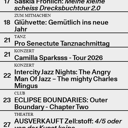
17
Saskia Fröhlich:
Meine kleine
scheiss Drecksbuchtour 2.0
ZUM MITMACHEN
18
Glühvette: Gemütlich ins neue
Jahr
TANZ
21
Pro Senectute Tanznachmittag
KONZERT
21
Camilla Sparksss - Tour 2026
KONZERT
Intercity Jazz Nights: The Angry
22
Man Of Jazz – The mighty Charles
Mingus
CLUB
23
ECLIPSE BOUNDARIES: Outer
Boundary - Chapter Two
THEATER
AUSVERKAUFT Zell:stoff:
4/5 oder
27
von der Kunst keine