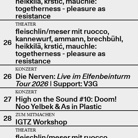
heikkilä, krstić, mauchle:
togetherness - pleasure as
resistance
THEATER
fleischlin/meser mit ruocco,
kannewurf, ammann, brechbühl,
26
heikkilä, krstić, mauchle:
togetherness - pleasure as
resistance
KONZERT
26
Die Nerven:
Live im Elfenbeinturm
Tour 2026
| Support: V3G
KONZERT
27
High on the Sound #10: Doom!
Noo Yelbek & As in Plastic
ZUM MITMACHEN
28
IGTZ Workshop
THEATER
fleischlin/meser mit ruocco,