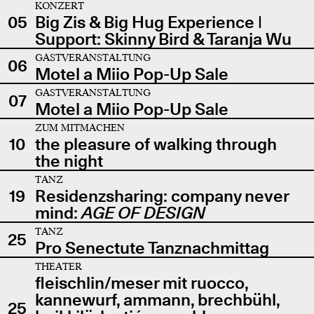
KONZERT
05
Big Zis & Big Hug Experience |
Support: Skinny Bird & Taranja Wu
GASTVERANSTALTUNG
06
Motel a Miio Pop-Up Sale
GASTVERANSTALTUNG
07
Motel a Miio Pop-Up Sale
ZUM MITMACHEN
10
the pleasure of walking through
the night
TANZ
19
Residenzsharing: company never
mind:
AGE OF DESIGN
TANZ
25
Pro Senectute Tanznachmittag
THEATER
fleischlin/meser mit ruocco,
kannewurf, ammann, brechbühl,
25