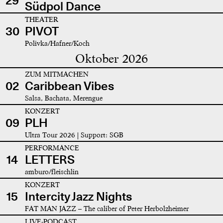
29
Südpol Dance
THEATER
30
PIVOT
Polivka/Hafner/Koch
Oktober 2026
ZUM MITMACHEN
02
Caribbean Vibes
Salsa, Bachata, Merengue
KONZERT
09
PLH
Ultra Tour 2026 | Support: SGB
PERFORMANCE
14
LETTERS
amburo/fleischlin
KONZERT
15
Intercity Jazz Nights
FAT MAN JAZZ – The caliber of Peter Herbolzheimer
LIVE-PODCAST