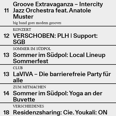
Groove Extravaganza – Intercity
11
Jazz Orchestra feat. Anatole
Muster
big band goes modern grooves
KONZERT
12
VERSCHOBEN: PLH | Support:
SGB
SOMMER IM SÜDPOL
13
Sommer im Südpol: Local Lineup
Sommerfest
CLUB
13
LaVIVA – Die barrierefreie Party für
alle
ZUM MITMACHEN
14
Sommer im Südpol: Yoga an der
Buvette
VERSCHIEDENES
18
Residenzsharing: Cie. Youkali: ON