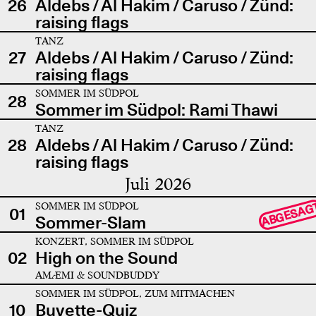
26
Aldebs / Al Hakim / Caruso / Zünd:
raising flags
TANZ
27
Aldebs / Al Hakim / Caruso / Zünd:
raising flags
SOMMER IM SÜDPOL
28
Sommer im Südpol: Rami Thawi
TANZ
28
Aldebs / Al Hakim / Caruso / Zünd:
raising flags
Juli 2026
SOMMER IM SÜDPOL
ABGESAG
01
Sommer-Slam
KONZERT, SOMMER IM SÜDPOL
02
High on the Sound
AMÆMI & SOUNDBUDDY
SOMMER IM SÜDPOL, ZUM MITMACHEN
10
Buvette-Quiz