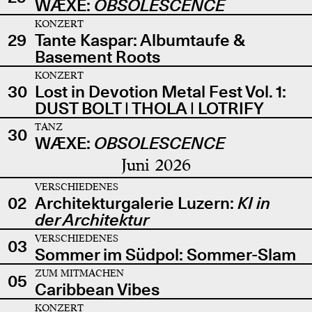
WÆXE:
OBSOLESCENCE
KONZERT
29
Tante Kaspar: Albumtaufe &
Basement Roots
KONZERT
30
Lost in Devotion Metal Fest Vol. 1:
DUST BOLT | THOLA | LOTRIFY
TANZ
30
WÆXE:
OBSOLESCENCE
Juni 2026
VERSCHIEDENES
02
Architekturgalerie Luzern:
KI in
der Architektur
VERSCHIEDENES
03
Sommer im Südpol: Sommer-Slam
ZUM MITMACHEN
05
Caribbean Vibes
KONZERT