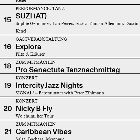
Kenel
PERFORMANCE, TANZ
SUZI (AT)
15
Sophie Germanier, Lan Perces, Jessica Tamsin Allemann, Dustin
Kenel
GASTVERANSTALTUNG
16
Explora
Pilze & Kräuter
ZUM MITMACHEN
18
Pro Senectute Tanznachmittag
KONZERT
19
Intercity Jazz Nights
SIGNAL! – Beromünster with Peter Zihlmann
KONZERT
20
Nicky B Fly
Wo chumi her Tour
ZUM MITMACHEN
21
Caribbean Vibes
Salsa, Bachata, Merengue