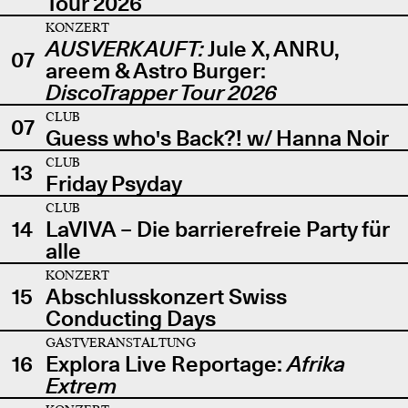
Tour 2026
KONZERT
AUSVERKAUFT:
Jule X, ANRU,
07
areem & Astro Burger:
DiscoTrapper Tour 2026
CLUB
07
Guess who's Back?! w/ Hanna Noir
CLUB
13
Friday Psyday
CLUB
14
LaVIVA – Die barrierefreie Party für
alle
KONZERT
15
Abschlusskonzert Swiss
Conducting Days
GASTVERANSTALTUNG
16
Explora Live Reportage:
Afrika
Extrem