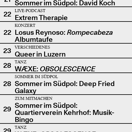
Sommer im Südpol: David Koch
LIVE-PODCAST
22
Extrem Therapie
KONZERT
22
Losus Reynoso:
Rompecabeza
Albumtaufe
VERSCHIEDENES
23
Queer in Luzern
TANZ
28
WÆXE:
OBSOLESCENCE
SOMMER IM SÜDPOL
28
Sommer im Südpol: Deep Fried
Galaxy
ZUM MITMACHEN
Sommer im Südpol:
29
Quartierverein Kehrhof: Musik-
Bingo
TANZ
29