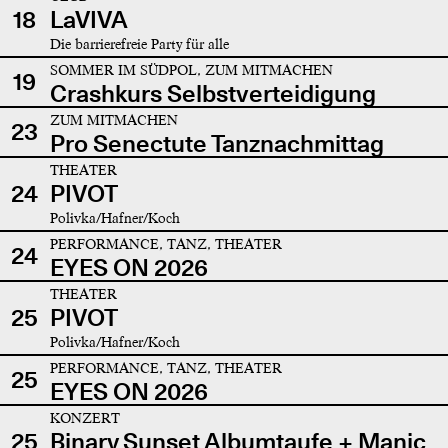
18
LaVIVA
Die barrierefreie Party für alle
SOMMER IM SÜDPOL, ZUM MITMACHEN
19
Crashkurs Selbstverteidigung
ZUM MITMACHEN
23
Pro Senectute Tanznachmittag
THEATER
24
PIVOT
Polivka/Hafner/Koch
PERFORMANCE, TANZ, THEATER
24
EYES ON 2026
THEATER
25
PIVOT
Polivka/Hafner/Koch
PERFORMANCE, TANZ, THEATER
25
EYES ON 2026
KONZERT
25
Binary Sunset Albumtaufe + Manic