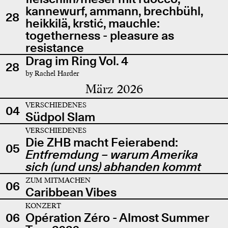
kannewurf, ammann, brechbühl,
28
heikkilä, krstić, mauchle:
togetherness - pleasure as
resistance
Drag im Ring Vol. 4
28
by Rachel Harder
März 2026
VERSCHIEDENES
04
Südpol Slam
VERSCHIEDENES
Die ZHB macht Feierabend:
05
Entfremdung – warum Amerika
sich (und uns) abhanden kommt
ZUM MITMACHEN
06
Caribbean Vibes
KONZERT
06
Opération Zéro - Almost Summer