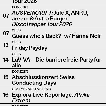
Tour 2026
KONZERT
AUSVERKAUFT:
Jule X, ANRU,
07
areem & Astro Burger:
DiscoTrapper Tour 2026
CLUB
07
Guess who's Back?! w/ Hanna Noir
CLUB
13
Friday Psyday
CLUB
14
LaVIVA – Die barrierefreie Party für
alle
KONZERT
15
Abschlusskonzert Swiss
Conducting Days
GASTVERANSTALTUNG
16
Explora Live Reportage:
Afrika
Extrem