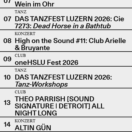
07
Wein im Ohr
TANZ
07
DAS TANZFEST LUZERN 2026: Cie
7273:
Dead Horse in a Bathtub
KONZERT
08
High on the Sound #11: Club Arielle
& Bruyante
CLUB
09
oneHSLU Fest 2026
TANZ
10
DAS TANZFEST LUZERN 2026:
Tanz-Workshops
CLUB
THEO PARRISH [SOUND
13
SIGNATURE | DETROIT] ALL
NIGHT LONG
KONZERT
14
ALTIN GÜN