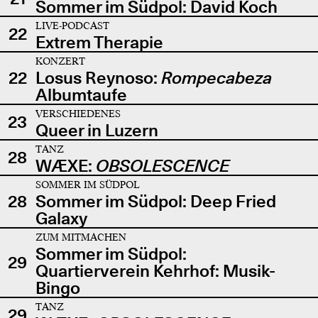
Sommer im Südpol: David Koch
LIVE-PODCAST
22
Extrem Therapie
KONZERT
22
Losus Reynoso:
Rompecabeza
Albumtaufe
VERSCHIEDENES
23
Queer in Luzern
TANZ
28
WÆXE:
OBSOLESCENCE
SOMMER IM SÜDPOL
28
Sommer im Südpol: Deep Fried
Galaxy
ZUM MITMACHEN
Sommer im Südpol:
29
Quartierverein Kehrhof: Musik-
Bingo
TANZ
29