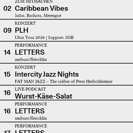
ZUM MITMACHEN
02
Caribbean Vibes
Salsa, Bachata, Merengue
KONZERT
09
PLH
Ultra Tour 2026 | Support: SGB
PERFORMANCE
14
LETTERS
amburo/fleischlin
KONZERT
15
Intercity Jazz Nights
FAT MAN JAZZ – The caliber of Peter Herbolzheimer
LIVE-PODCAST
16
Wurst-Käse-Salat
PERFORMANCE
16
LETTERS
amburo/fleischlin
PERFORMANCE
17
LETTERS