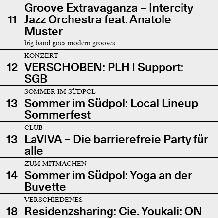
Groove Extravaganza – Intercity
11
Jazz Orchestra feat. Anatole
Muster
big band goes modern grooves
KONZERT
12
VERSCHOBEN: PLH | Support:
SGB
SOMMER IM SÜDPOL
13
Sommer im Südpol: Local Lineup
Sommerfest
CLUB
13
LaVIVA – Die barrierefreie Party für
alle
ZUM MITMACHEN
14
Sommer im Südpol: Yoga an der
Buvette
VERSCHIEDENES
18
Residenzsharing: Cie. Youkali: ON