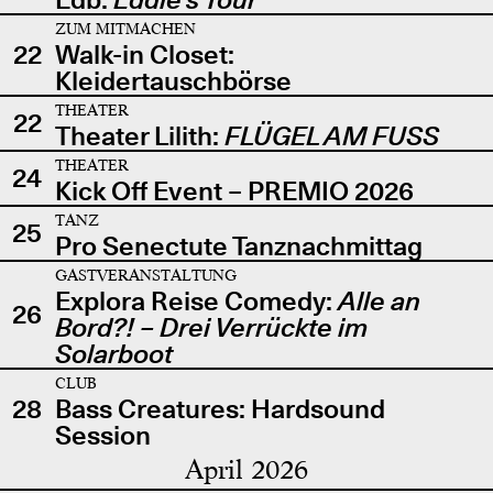
ZUM MITMACHEN
22
Walk-in Closet:
Kleidertauschbörse
THEATER
22
Theater Lilith:
FLÜGEL AM FUSS
THEATER
24
Kick Off Event – PREMIO 2026
TANZ
25
Pro Senectute Tanznachmittag
GASTVERANSTALTUNG
Explora Reise Comedy:
Alle an
26
Bord?! – Drei Verrückte im
Solarboot
CLUB
28
Bass Creatures: Hardsound
Session
April 2026