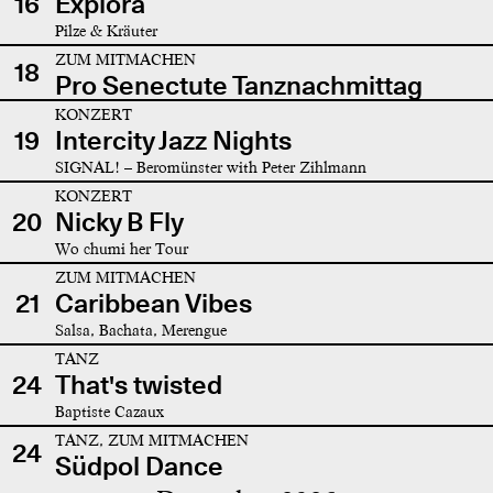
16
Explora
Pilze & Kräuter
ZUM MITMACHEN
18
Pro Senectute Tanznachmittag
KONZERT
19
Intercity Jazz Nights
SIGNAL! – Beromünster with Peter Zihlmann
KONZERT
20
Nicky B Fly
Wo chumi her Tour
ZUM MITMACHEN
21
Caribbean Vibes
Salsa, Bachata, Merengue
TANZ
24
That's twisted
Baptiste Cazaux
TANZ, ZUM MITMACHEN
24
Südpol Dance