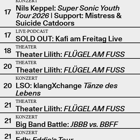
KONZERT
Nils Keppel:
Super Sonic Youth
17
Tour 2026
| Support: Mistress &
Suicide Catdoors
LIVE-PODCAST
17
SOLD OUT: Kafi am Freitag Live
THEATER
18
Theater Lilith:
FLÜGEL AM FUSS
THEATER
20
Theater Lilith:
FLÜGEL AM FUSS
KONZERT
20
LSO: klangXchange
Tänze des
Lebens
THEATER
21
Theater Lilith:
FLÜGEL AM FUSS
KONZERT
21
Big Band Battle:
JBBB vs. BBFF
KONZERT
21
Edb:
Eddie's Tour