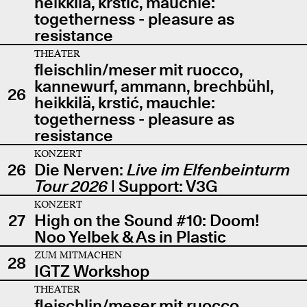
heikkilä, krstić, mauchle:
togetherness - pleasure as
resistance
THEATER
fleischlin/meser mit ruocco,
kannewurf, ammann, brechbühl,
26
heikkilä, krstić, mauchle:
togetherness - pleasure as
resistance
KONZERT
26
Die Nerven:
Live im Elfenbeinturm
Tour 2026
| Support: V3G
KONZERT
27
High on the Sound #10: Doom!
Noo Yelbek & As in Plastic
ZUM MITMACHEN
28
IGTZ Workshop
THEATER
fleischlin/meser mit ruocco,