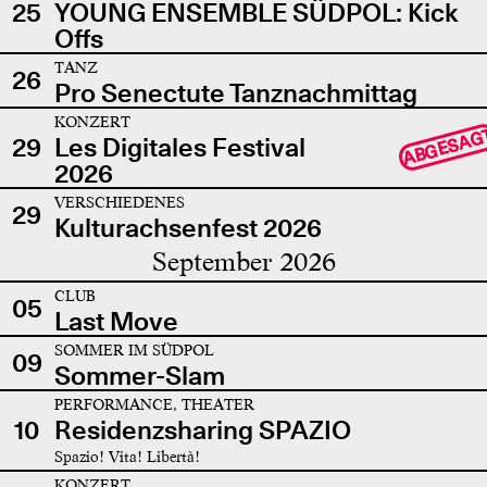
25
YOUNG ENSEMBLE SÜDPOL: Kick
Offs
TANZ
26
Pro Senectute Tanznachmittag
KONZERT
ABGESAG
29
Les Digitales Festival
2026
VERSCHIEDENES
29
Kulturachsenfest 2026
September 2026
CLUB
05
Last Move
SOMMER IM SÜDPOL
09
Sommer-Slam
PERFORMANCE, THEATER
10
Residenzsharing SPAZIO
Spazio! Vita! Libertà!
KONZERT