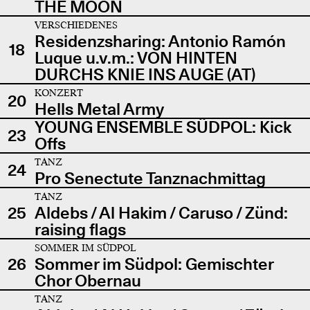
THE MOON
VERSCHIEDENES
Residenzsharing: Antonio Ramón
18
Luque u.v.m.: VON HINTEN
DURCHS KNIE INS AUGE (AT)
KONZERT
20
Hells Metal Army
YOUNG ENSEMBLE SÜDPOL: Kick
23
Offs
TANZ
24
Pro Senectute Tanznachmittag
TANZ
25
Aldebs / Al Hakim / Caruso / Zünd:
raising flags
SOMMER IM SÜDPOL
26
Sommer im Südpol: Gemischter
Chor Obernau
TANZ