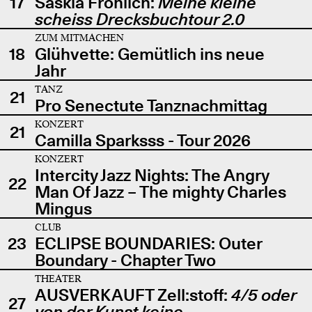
17
Saskia Fröhlich:
Meine kleine
scheiss Drecksbuchtour 2.0
ZUM MITMACHEN
18
Glühvette: Gemütlich ins neue
Jahr
TANZ
21
Pro Senectute Tanznachmittag
KONZERT
21
Camilla Sparksss - Tour 2026
KONZERT
Intercity Jazz Nights: The Angry
22
Man Of Jazz – The mighty Charles
Mingus
CLUB
23
ECLIPSE BOUNDARIES: Outer
Boundary - Chapter Two
THEATER
AUSVERKAUFT Zell:stoff:
4/5 oder
27
von der Kunst keine