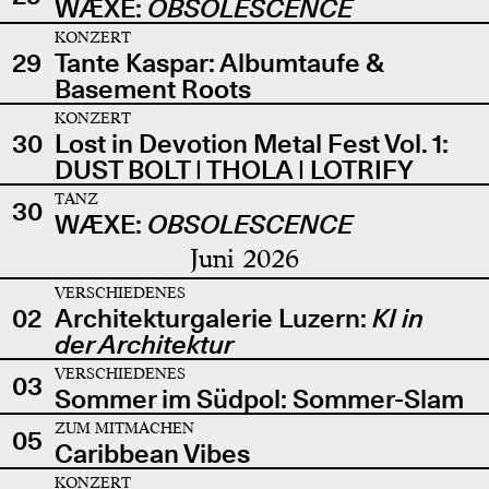
WÆXE:
OBSOLESCENCE
KONZERT
29
Tante Kaspar: Albumtaufe &
Basement Roots
KONZERT
30
Lost in Devotion Metal Fest Vol. 1:
DUST BOLT | THOLA | LOTRIFY
TANZ
30
WÆXE:
OBSOLESCENCE
Juni 2026
VERSCHIEDENES
02
Architekturgalerie Luzern:
KI in
der Architektur
VERSCHIEDENES
03
Sommer im Südpol: Sommer-Slam
ZUM MITMACHEN
05
Caribbean Vibes
KONZERT