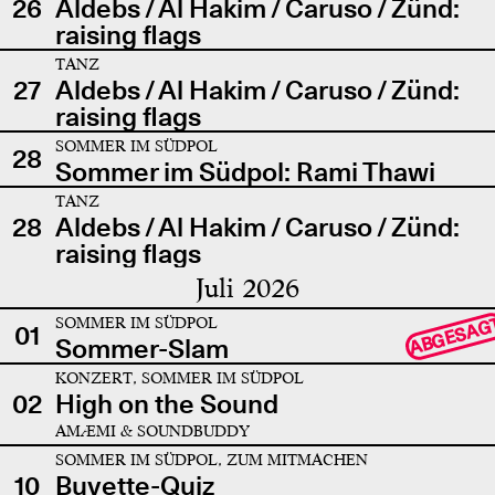
26
Aldebs / Al Hakim / Caruso / Zünd:
raising flags
TANZ
27
Aldebs / Al Hakim / Caruso / Zünd:
raising flags
SOMMER IM SÜDPOL
28
Sommer im Südpol: Rami Thawi
TANZ
28
Aldebs / Al Hakim / Caruso / Zünd:
raising flags
Juli 2026
SOMMER IM SÜDPOL
ABGESAG
01
Sommer-Slam
KONZERT, SOMMER IM SÜDPOL
02
High on the Sound
AMÆMI & SOUNDBUDDY
SOMMER IM SÜDPOL, ZUM MITMACHEN
10
Buvette-Quiz