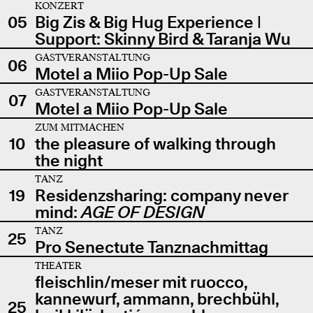
KONZERT
05
Big Zis & Big Hug Experience |
Support: Skinny Bird & Taranja Wu
GASTVERANSTALTUNG
06
Motel a Miio Pop-Up Sale
GASTVERANSTALTUNG
07
Motel a Miio Pop-Up Sale
ZUM MITMACHEN
10
the pleasure of walking through
the night
TANZ
19
Residenzsharing: company never
mind:
AGE OF DESIGN
TANZ
25
Pro Senectute Tanznachmittag
THEATER
fleischlin/meser mit ruocco,
kannewurf, ammann, brechbühl,
25