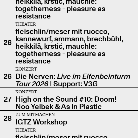
heikkilä, krstić, mauchle:
togetherness - pleasure as
resistance
THEATER
fleischlin/meser mit ruocco,
kannewurf, ammann, brechbühl,
26
heikkilä, krstić, mauchle:
togetherness - pleasure as
resistance
KONZERT
26
Die Nerven:
Live im Elfenbeinturm
Tour 2026
| Support: V3G
KONZERT
27
High on the Sound #10: Doom!
Noo Yelbek & As in Plastic
ZUM MITMACHEN
28
IGTZ Workshop
THEATER
fleischlin/meser mit ruocco,