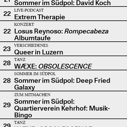
Sommer im Südpol: David Koch
LIVE-PODCAST
22
Extrem Therapie
KONZERT
22
Losus Reynoso:
Rompecabeza
Albumtaufe
VERSCHIEDENES
23
Queer in Luzern
TANZ
28
WÆXE:
OBSOLESCENCE
SOMMER IM SÜDPOL
28
Sommer im Südpol: Deep Fried
Galaxy
ZUM MITMACHEN
Sommer im Südpol:
29
Quartierverein Kehrhof: Musik-
Bingo
TANZ
29