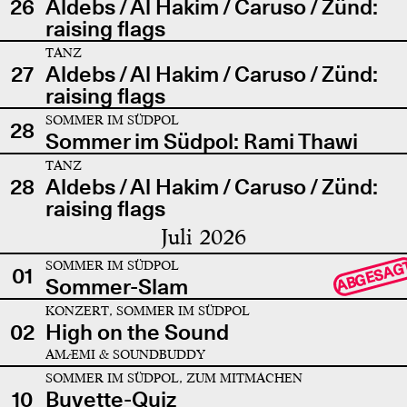
26
Aldebs / Al Hakim / Caruso / Zünd:
raising flags
TANZ
27
Aldebs / Al Hakim / Caruso / Zünd:
raising flags
SOMMER IM SÜDPOL
28
Sommer im Südpol: Rami Thawi
TANZ
28
Aldebs / Al Hakim / Caruso / Zünd:
raising flags
Juli 2026
SOMMER IM SÜDPOL
ABGESAG
01
Sommer-Slam
KONZERT, SOMMER IM SÜDPOL
02
High on the Sound
AMÆMI & SOUNDBUDDY
SOMMER IM SÜDPOL, ZUM MITMACHEN
10
Buvette-Quiz