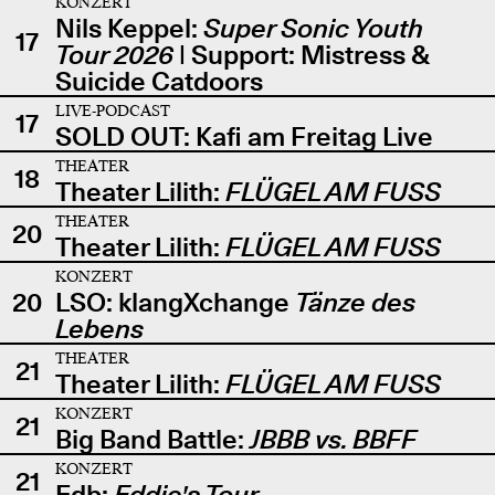
KONZERT
Nils Keppel:
Super Sonic Youth
17
Tour 2026
| Support: Mistress &
Suicide Catdoors
LIVE-PODCAST
17
SOLD OUT: Kafi am Freitag Live
THEATER
18
Theater Lilith:
FLÜGEL AM FUSS
THEATER
20
Theater Lilith:
FLÜGEL AM FUSS
KONZERT
20
LSO: klangXchange
Tänze des
Lebens
THEATER
21
Theater Lilith:
FLÜGEL AM FUSS
KONZERT
21
Big Band Battle:
JBBB vs. BBFF
KONZERT
21
Edb:
Eddie's Tour