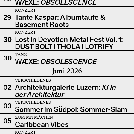
WÆXE:
OBSOLESCENCE
KONZERT
29
Tante Kaspar: Albumtaufe &
Basement Roots
KONZERT
30
Lost in Devotion Metal Fest Vol. 1:
DUST BOLT | THOLA | LOTRIFY
TANZ
30
WÆXE:
OBSOLESCENCE
Juni 2026
VERSCHIEDENES
02
Architekturgalerie Luzern:
KI in
der Architektur
VERSCHIEDENES
03
Sommer im Südpol: Sommer-Slam
ZUM MITMACHEN
05
Caribbean Vibes
KONZERT