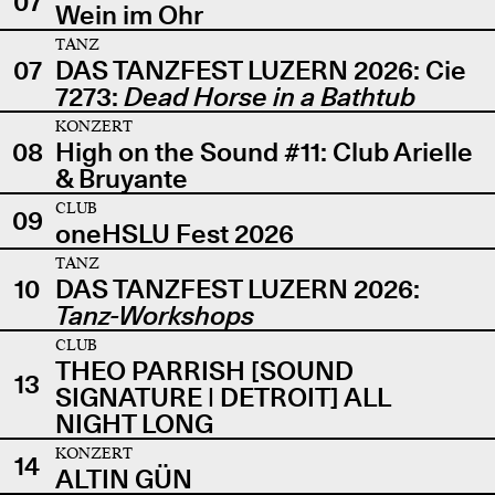
07
Wein im Ohr
TANZ
07
DAS TANZFEST LUZERN 2026: Cie
7273:
Dead Horse in a Bathtub
KONZERT
08
High on the Sound #11: Club Arielle
& Bruyante
CLUB
09
oneHSLU Fest 2026
TANZ
10
DAS TANZFEST LUZERN 2026:
Tanz-Workshops
CLUB
THEO PARRISH [SOUND
13
SIGNATURE | DETROIT] ALL
NIGHT LONG
KONZERT
14
ALTIN GÜN