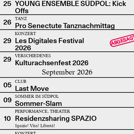
25
YOUNG ENSEMBLE SÜDPOL: Kick
Offs
TANZ
26
Pro Senectute Tanznachmittag
KONZERT
ABGESAG
29
Les Digitales Festival
2026
VERSCHIEDENES
29
Kulturachsenfest 2026
September 2026
CLUB
05
Last Move
SOMMER IM SÜDPOL
09
Sommer-Slam
PERFORMANCE, THEATER
10
Residenzsharing SPAZIO
Spazio! Vita! Libertà!
KONZERT