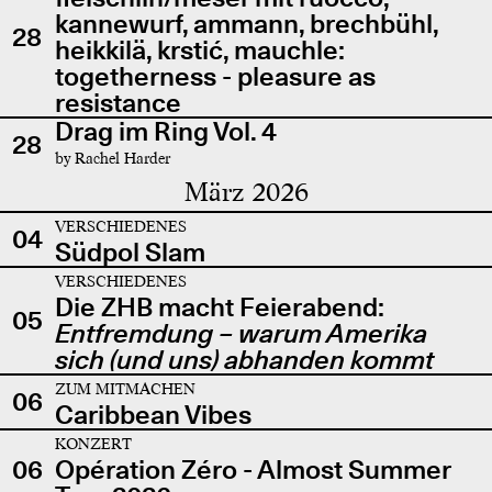
kannewurf, ammann, brechbühl,
28
heikkilä, krstić, mauchle:
togetherness - pleasure as
resistance
Drag im Ring Vol. 4
28
by Rachel Harder
März 2026
VERSCHIEDENES
04
Südpol Slam
VERSCHIEDENES
Die ZHB macht Feierabend:
05
Entfremdung – warum Amerika
sich (und uns) abhanden kommt
ZUM MITMACHEN
06
Caribbean Vibes
KONZERT
06
Opération Zéro - Almost Summer