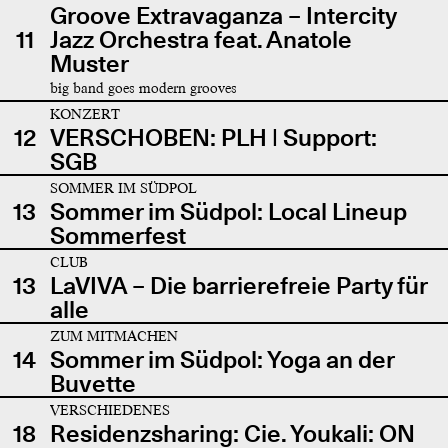
Groove Extravaganza – Intercity
11
Jazz Orchestra feat. Anatole
Muster
big band goes modern grooves
KONZERT
12
VERSCHOBEN: PLH | Support:
SGB
SOMMER IM SÜDPOL
13
Sommer im Südpol: Local Lineup
Sommerfest
CLUB
13
LaVIVA – Die barrierefreie Party für
alle
ZUM MITMACHEN
14
Sommer im Südpol: Yoga an der
Buvette
VERSCHIEDENES
18
Residenzsharing: Cie. Youkali: ON