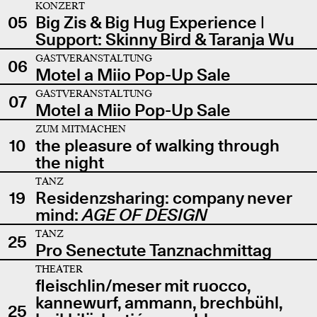
KONZERT
05
Big Zis & Big Hug Experience |
Support: Skinny Bird & Taranja Wu
GASTVERANSTALTUNG
06
Motel a Miio Pop-Up Sale
GASTVERANSTALTUNG
07
Motel a Miio Pop-Up Sale
ZUM MITMACHEN
10
the pleasure of walking through
the night
TANZ
19
Residenzsharing: company never
mind:
AGE OF DESIGN
TANZ
25
Pro Senectute Tanznachmittag
THEATER
fleischlin/meser mit ruocco,
kannewurf, ammann, brechbühl,
25