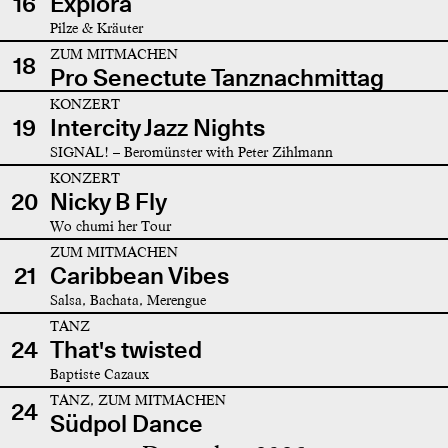
16
Explora
Pilze & Kräuter
ZUM MITMACHEN
18
Pro Senectute Tanznachmittag
KONZERT
19
Intercity Jazz Nights
SIGNAL! – Beromünster with Peter Zihlmann
KONZERT
20
Nicky B Fly
Wo chumi her Tour
ZUM MITMACHEN
21
Caribbean Vibes
Salsa, Bachata, Merengue
TANZ
24
That's twisted
Baptiste Cazaux
TANZ, ZUM MITMACHEN
24
Südpol Dance