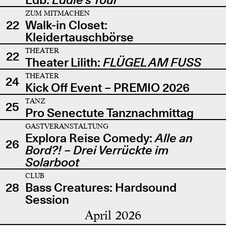
ZUM MITMACHEN
22
Walk-in Closet:
Kleidertauschbörse
THEATER
22
Theater Lilith:
FLÜGEL AM FUSS
THEATER
24
Kick Off Event – PREMIO 2026
TANZ
25
Pro Senectute Tanznachmittag
GASTVERANSTALTUNG
Explora Reise Comedy:
Alle an
26
Bord?! – Drei Verrückte im
Solarboot
CLUB
28
Bass Creatures: Hardsound
Session
April 2026