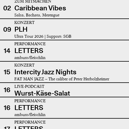
ZUM MITMACHEN
02
Caribbean Vibes
Salsa, Bachata, Merengue
KONZERT
09
PLH
Ultra Tour 2026 | Support: SGB
PERFORMANCE
14
LETTERS
amburo/fleischlin
KONZERT
15
Intercity Jazz Nights
FAT MAN JAZZ – The caliber of Peter Herbolzheimer
LIVE-PODCAST
16
Wurst-Käse-Salat
PERFORMANCE
16
LETTERS
amburo/fleischlin
PERFORMANCE
17
LETTERS