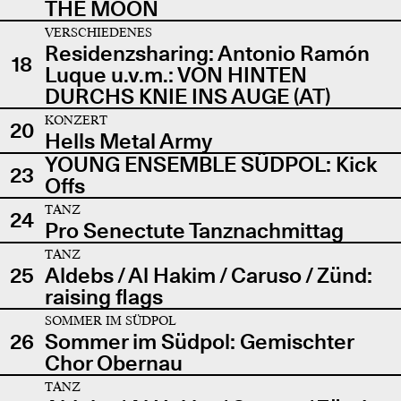
THE MOON
VERSCHIEDENES
Residenzsharing: Antonio Ramón
18
Luque u.v.m.: VON HINTEN
DURCHS KNIE INS AUGE (AT)
KONZERT
20
Hells Metal Army
YOUNG ENSEMBLE SÜDPOL: Kick
23
Offs
TANZ
24
Pro Senectute Tanznachmittag
TANZ
25
Aldebs / Al Hakim / Caruso / Zünd:
raising flags
SOMMER IM SÜDPOL
26
Sommer im Südpol: Gemischter
Chor Obernau
TANZ