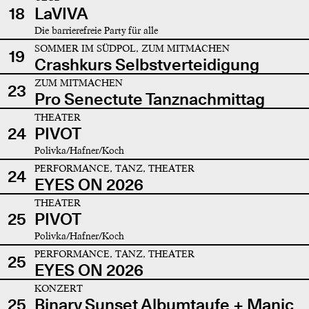
18
LaVIVA
Die barrierefreie Party für alle
SOMMER IM SÜDPOL, ZUM MITMACHEN
19
Crashkurs Selbstverteidigung
ZUM MITMACHEN
23
Pro Senectute Tanznachmittag
THEATER
24
PIVOT
Polivka/Hafner/Koch
PERFORMANCE, TANZ, THEATER
24
EYES ON 2026
THEATER
25
PIVOT
Polivka/Hafner/Koch
PERFORMANCE, TANZ, THEATER
25
EYES ON 2026
KONZERT
25
Binary Sunset Albumtaufe + Manic