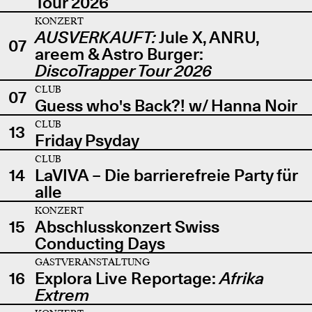
Tour 2026
KONZERT
AUSVERKAUFT:
Jule X, ANRU,
07
areem & Astro Burger:
DiscoTrapper Tour 2026
CLUB
07
Guess who's Back?! w/ Hanna Noir
CLUB
13
Friday Psyday
CLUB
14
LaVIVA – Die barrierefreie Party für
alle
KONZERT
15
Abschlusskonzert Swiss
Conducting Days
GASTVERANSTALTUNG
16
Explora Live Reportage:
Afrika
Extrem