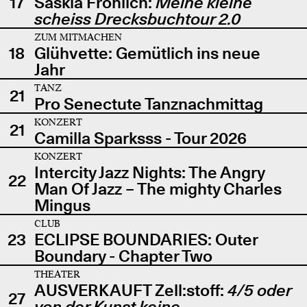
17
Saskia Fröhlich:
Meine kleine
scheiss Drecksbuchtour 2.0
ZUM MITMACHEN
18
Glühvette: Gemütlich ins neue
Jahr
TANZ
21
Pro Senectute Tanznachmittag
KONZERT
21
Camilla Sparksss - Tour 2026
KONZERT
Intercity Jazz Nights: The Angry
22
Man Of Jazz – The mighty Charles
Mingus
CLUB
23
ECLIPSE BOUNDARIES: Outer
Boundary - Chapter Two
THEATER
AUSVERKAUFT Zell:stoff:
4/5 oder
27
von der Kunst keine