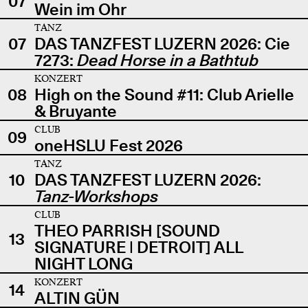
07
Wein im Ohr
TANZ
07
DAS TANZFEST LUZERN 2026: Cie
7273:
Dead Horse in a Bathtub
KONZERT
08
High on the Sound #11: Club Arielle
& Bruyante
CLUB
09
oneHSLU Fest 2026
TANZ
10
DAS TANZFEST LUZERN 2026:
Tanz-Workshops
CLUB
THEO PARRISH [SOUND
13
SIGNATURE | DETROIT] ALL
NIGHT LONG
KONZERT
14
ALTIN GÜN