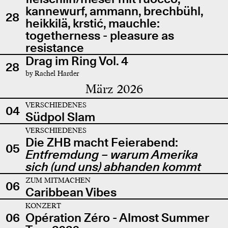
kannewurf, ammann, brechbühl,
28
heikkilä, krstić, mauchle:
togetherness - pleasure as
resistance
Drag im Ring Vol. 4
28
by Rachel Harder
März 2026
VERSCHIEDENES
04
Südpol Slam
VERSCHIEDENES
Die ZHB macht Feierabend:
05
Entfremdung – warum Amerika
sich (und uns) abhanden kommt
ZUM MITMACHEN
06
Caribbean Vibes
KONZERT
06
Opération Zéro - Almost Summer