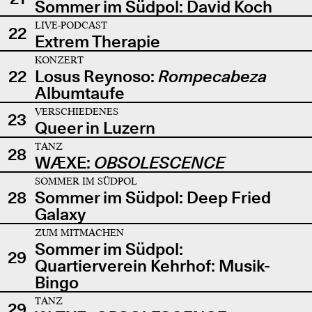
Sommer im Südpol: David Koch
LIVE-PODCAST
22
Extrem Therapie
KONZERT
22
Losus Reynoso:
Rompecabeza
Albumtaufe
VERSCHIEDENES
23
Queer in Luzern
TANZ
28
WÆXE:
OBSOLESCENCE
SOMMER IM SÜDPOL
28
Sommer im Südpol: Deep Fried
Galaxy
ZUM MITMACHEN
Sommer im Südpol:
29
Quartierverein Kehrhof: Musik-
Bingo
TANZ
29