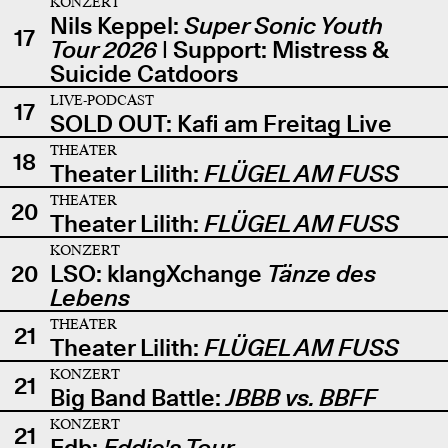
KONZERT
Nils Keppel:
Super Sonic Youth
17
Tour 2026
| Support: Mistress &
Suicide Catdoors
LIVE-PODCAST
17
SOLD OUT: Kafi am Freitag Live
THEATER
18
Theater Lilith:
FLÜGEL AM FUSS
THEATER
20
Theater Lilith:
FLÜGEL AM FUSS
KONZERT
20
LSO: klangXchange
Tänze des
Lebens
THEATER
21
Theater Lilith:
FLÜGEL AM FUSS
KONZERT
21
Big Band Battle:
JBBB vs. BBFF
KONZERT
21
Edb:
Eddie's Tour