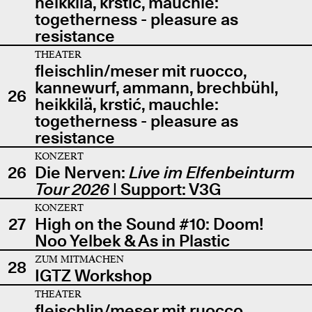
heikkilä, krstić, mauchle:
togetherness - pleasure as
resistance
THEATER
fleischlin/meser mit ruocco,
kannewurf, ammann, brechbühl,
26
heikkilä, krstić, mauchle:
togetherness - pleasure as
resistance
KONZERT
26
Die Nerven:
Live im Elfenbeinturm
Tour 2026
| Support: V3G
KONZERT
27
High on the Sound #10: Doom!
Noo Yelbek & As in Plastic
ZUM MITMACHEN
28
IGTZ Workshop
THEATER
fleischlin/meser mit ruocco,