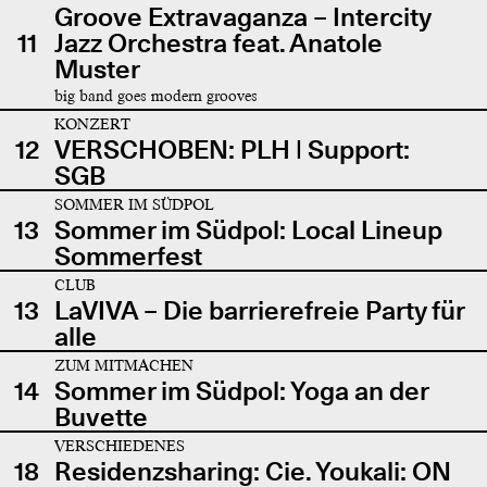
Groove Extravaganza – Intercity
11
Jazz Orchestra feat. Anatole
Muster
big band goes modern grooves
KONZERT
12
VERSCHOBEN: PLH | Support:
SGB
SOMMER IM SÜDPOL
13
Sommer im Südpol: Local Lineup
Sommerfest
CLUB
13
LaVIVA – Die barrierefreie Party für
alle
ZUM MITMACHEN
14
Sommer im Südpol: Yoga an der
Buvette
VERSCHIEDENES
18
Residenzsharing: Cie. Youkali: ON