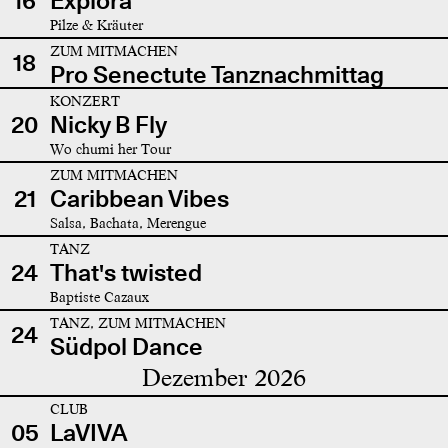
16
Explora
Pilze & Kräuter
ZUM MITMACHEN
18
Pro Senectute Tanznachmittag
KONZERT
20
Nicky B Fly
Wo chumi her Tour
ZUM MITMACHEN
21
Caribbean Vibes
Salsa, Bachata, Merengue
TANZ
24
That's twisted
Baptiste Cazaux
TANZ, ZUM MITMACHEN
24
Südpol Dance
Dezember 2026
CLUB
05
LaVIVA