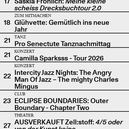
17
Saskia Fröhlich:
Meine kleine
scheiss Drecksbuchtour 2.0
ZUM MITMACHEN
18
Glühvette: Gemütlich ins neue
Jahr
TANZ
21
Pro Senectute Tanznachmittag
KONZERT
21
Camilla Sparksss - Tour 2026
KONZERT
Intercity Jazz Nights: The Angry
22
Man Of Jazz – The mighty Charles
Mingus
CLUB
23
ECLIPSE BOUNDARIES: Outer
Boundary - Chapter Two
THEATER
AUSVERKAUFT Zell:stoff:
4/5 oder
27
von der Kunst keine