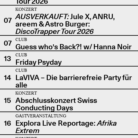
Tour 2026
KONZERT
AUSVERKAUFT:
Jule X, ANRU,
07
areem & Astro Burger:
DiscoTrapper Tour 2026
CLUB
07
Guess who's Back?! w/ Hanna Noir
CLUB
13
Friday Psyday
CLUB
14
LaVIVA – Die barrierefreie Party für
alle
KONZERT
15
Abschlusskonzert Swiss
Conducting Days
GASTVERANSTALTUNG
16
Explora Live Reportage:
Afrika
Extrem