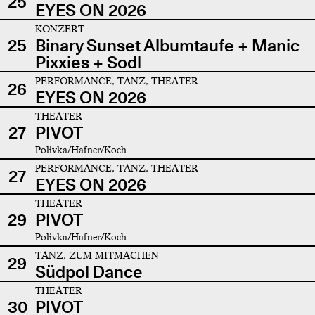
25
EYES ON 2026
KONZERT
25
Binary Sunset Albumtaufe + Manic
Pixxies + Sodl
PERFORMANCE, TANZ, THEATER
26
EYES ON 2026
THEATER
27
PIVOT
Polivka/Hafner/Koch
PERFORMANCE, TANZ, THEATER
27
EYES ON 2026
THEATER
29
PIVOT
Polivka/Hafner/Koch
TANZ, ZUM MITMACHEN
29
Südpol Dance
THEATER
30
PIVOT