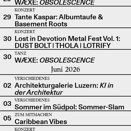
WÆXE:
OBSOLESCENCE
KONZERT
29
Tante Kaspar: Albumtaufe &
Basement Roots
KONZERT
30
Lost in Devotion Metal Fest Vol. 1:
DUST BOLT | THOLA | LOTRIFY
TANZ
30
WÆXE:
OBSOLESCENCE
Juni 2026
VERSCHIEDENES
02
Architekturgalerie Luzern:
KI in
der Architektur
VERSCHIEDENES
03
Sommer im Südpol: Sommer-Slam
ZUM MITMACHEN
05
Caribbean Vibes
KONZERT