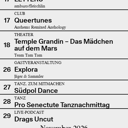
amburo/fleischlin
CLUB
17
Queertunes
Anthems Remixed Anthology
THEATER
Temple Grandin – Das Mädchen
18
auf dem Mars
Team Tam Tam
GASTVERANSTALTUNG
26
Explora
Jäger & Sammler
TANZ, ZUM MITMACHEN
27
Südpol Dance
TANZ
28
Pro Senectute Tanznachmittag
LIVE-PODCAST
29
Drags Uncut
November 2026