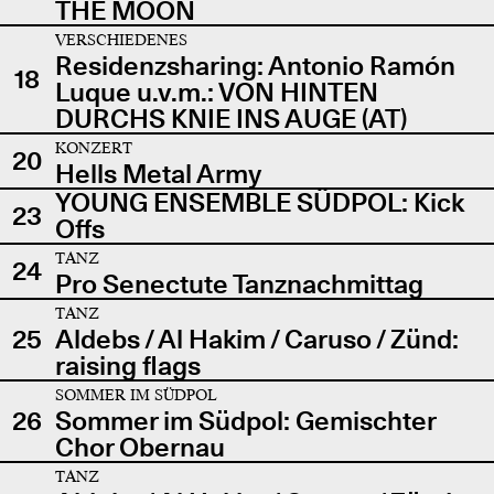
THE MOON
VERSCHIEDENES
Residenzsharing: Antonio Ramón
18
Luque u.v.m.: VON HINTEN
DURCHS KNIE INS AUGE (AT)
KONZERT
20
Hells Metal Army
YOUNG ENSEMBLE SÜDPOL: Kick
23
Offs
TANZ
24
Pro Senectute Tanznachmittag
TANZ
25
Aldebs / Al Hakim / Caruso / Zünd:
raising flags
SOMMER IM SÜDPOL
26
Sommer im Südpol: Gemischter
Chor Obernau
TANZ