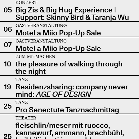
KONZERT
05
Big Zis & Big Hug Experience |
Support: Skinny Bird & Taranja Wu
GASTVERANSTALTUNG
06
Motel a Miio Pop-Up Sale
GASTVERANSTALTUNG
07
Motel a Miio Pop-Up Sale
ZUM MITMACHEN
10
the pleasure of walking through
the night
TANZ
19
Residenzsharing: company never
mind:
AGE OF DESIGN
TANZ
25
Pro Senectute Tanznachmittag
THEATER
fleischlin/meser mit ruocco,
kannewurf, ammann, brechbühl,
25