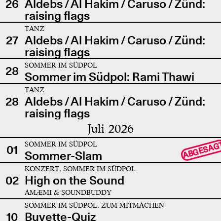
26
Aldebs / Al Hakim / Caruso / Zünd:
raising flags
TANZ
27
Aldebs / Al Hakim / Caruso / Zünd:
raising flags
SOMMER IM SÜDPOL
28
Sommer im Südpol: Rami Thawi
TANZ
28
Aldebs / Al Hakim / Caruso / Zünd:
raising flags
Juli 2026
SOMMER IM SÜDPOL
ABGESAG
01
Sommer-Slam
KONZERT, SOMMER IM SÜDPOL
02
High on the Sound
AMÆMI & SOUNDBUDDY
SOMMER IM SÜDPOL, ZUM MITMACHEN
10
Buvette-Quiz