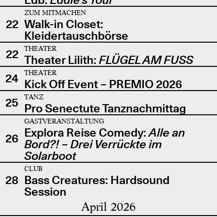
ZUM MITMACHEN
22
Walk-in Closet:
Kleidertauschbörse
THEATER
22
Theater Lilith:
FLÜGEL AM FUSS
THEATER
24
Kick Off Event – PREMIO 2026
TANZ
25
Pro Senectute Tanznachmittag
GASTVERANSTALTUNG
Explora Reise Comedy:
Alle an
26
Bord?! – Drei Verrückte im
Solarboot
CLUB
28
Bass Creatures: Hardsound
Session
April 2026