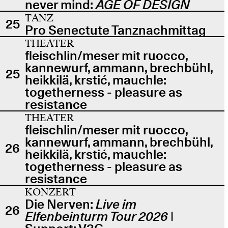
never mind:
AGE OF DESIGN
TANZ
25
Pro Senectute Tanznachmittag
THEATER
fleischlin/meser mit ruocco,
kannewurf, ammann, brechbühl,
25
heikkilä, krstić, mauchle:
togetherness - pleasure as
resistance
THEATER
fleischlin/meser mit ruocco,
kannewurf, ammann, brechbühl,
26
heikkilä, krstić, mauchle:
togetherness - pleasure as
resistance
KONZERT
Die Nerven:
Live im
26
Elfenbeinturm Tour 2026
|