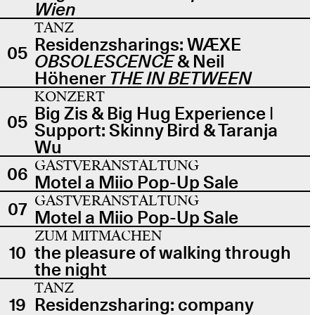
Wien
TANZ
Residenzsharings: WÆXE
05
OBSOLESCENCE
& Neil
Höhener
THE IN BETWEEN
KONZERT
Big Zis & Big Hug Experience |
05
Support: Skinny Bird & Taranja
Wu
GASTVERANSTALTUNG
06
Motel a Miio Pop-Up Sale
GASTVERANSTALTUNG
07
Motel a Miio Pop-Up Sale
ZUM MITMACHEN
10
the pleasure of walking through
the night
TANZ
19
Residenzsharing: company