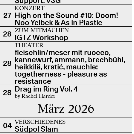
Support: V3G
KONZERT
27
High on the Sound #10: Doom!
Noo Yelbek & As in Plastic
ZUM MITMACHEN
28
IGTZ Workshop
THEATER
fleischlin/meser mit ruocco,
kannewurf, ammann, brechbühl,
28
heikkilä, krstić, mauchle:
togetherness - pleasure as
resistance
Drag im Ring Vol. 4
28
by Rachel Harder
März 2026
VERSCHIEDENES
04
Südpol Slam