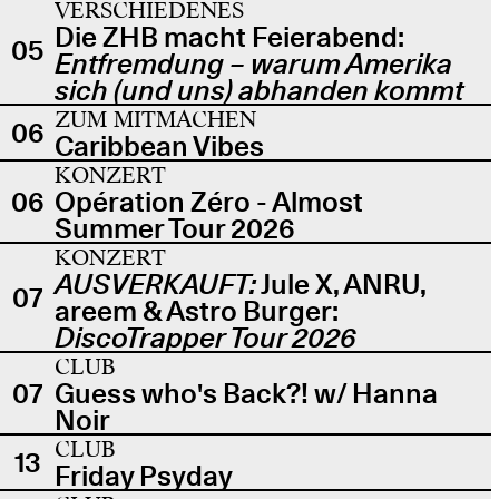
VERSCHIEDENES
Die ZHB macht Feierabend:
05
Entfremdung – warum Amerika
sich (und uns) abhanden kommt
ZUM MITMACHEN
06
Caribbean Vibes
KONZERT
06
Opération Zéro - Almost
Summer Tour 2026
KONZERT
AUSVERKAUFT:
Jule X, ANRU,
07
areem & Astro Burger:
DiscoTrapper Tour 2026
CLUB
07
Guess who's Back?! w/ Hanna
Noir
CLUB
13
Friday Psyday