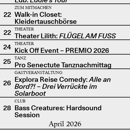
ZUM MITMACHEN
22
Walk-in Closet:
Kleidertauschbörse
THEATER
22
Theater Lilith:
FLÜGEL AM FUSS
THEATER
24
Kick Off Event – PREMIO 2026
TANZ
25
Pro Senectute Tanznachmittag
GASTVERANSTALTUNG
Explora Reise Comedy:
Alle an
26
Bord?! – Drei Verrückte im
Solarboot
CLUB
28
Bass Creatures: Hardsound
Session
April 2026