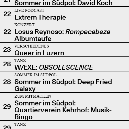
Sommer im Südpol: David Koch
LIVE-PODCAST
22
Extrem Therapie
KONZERT
22
Losus Reynoso:
Rompecabeza
Albumtaufe
VERSCHIEDENES
23
Queer in Luzern
TANZ
28
WÆXE:
OBSOLESCENCE
SOMMER IM SÜDPOL
28
Sommer im Südpol: Deep Fried
Galaxy
ZUM MITMACHEN
Sommer im Südpol:
29
Quartierverein Kehrhof: Musik-
Bingo
TANZ
29