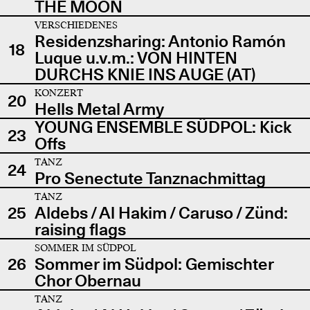
THE MOON
VERSCHIEDENES
Residenzsharing: Antonio Ramón
18
Luque u.v.m.: VON HINTEN
DURCHS KNIE INS AUGE (AT)
KONZERT
20
Hells Metal Army
YOUNG ENSEMBLE SÜDPOL: Kick
23
Offs
TANZ
24
Pro Senectute Tanznachmittag
TANZ
25
Aldebs / Al Hakim / Caruso / Zünd:
raising flags
SOMMER IM SÜDPOL
26
Sommer im Südpol: Gemischter
Chor Obernau
TANZ