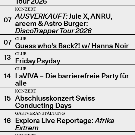
Tour 2026
KONZERT
AUSVERKAUFT:
Jule X, ANRU,
07
areem & Astro Burger:
DiscoTrapper Tour 2026
CLUB
07
Guess who's Back?! w/ Hanna Noir
CLUB
13
Friday Psyday
CLUB
14
LaVIVA – Die barrierefreie Party für
alle
KONZERT
15
Abschlusskonzert Swiss
Conducting Days
GASTVERANSTALTUNG
16
Explora Live Reportage:
Afrika
Extrem