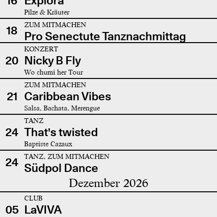
16
Explora
Pilze & Kräuter
ZUM MITMACHEN
18
Pro Senectute Tanznachmittag
KONZERT
20
Nicky B Fly
Wo chumi her Tour
ZUM MITMACHEN
21
Caribbean Vibes
Salsa, Bachata, Merengue
TANZ
24
That's twisted
Baptiste Cazaux
TANZ, ZUM MITMACHEN
24
Südpol Dance
Dezember 2026
CLUB
05
LaVIVA