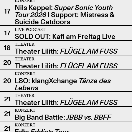
KONZERT
Nils Keppel:
Super Sonic Youth
17
Tour 2026
| Support: Mistress &
Suicide Catdoors
LIVE-PODCAST
17
SOLD OUT: Kafi am Freitag Live
THEATER
18
Theater Lilith:
FLÜGEL AM FUSS
THEATER
20
Theater Lilith:
FLÜGEL AM FUSS
KONZERT
20
LSO: klangXchange
Tänze des
Lebens
THEATER
21
Theater Lilith:
FLÜGEL AM FUSS
KONZERT
21
Big Band Battle:
JBBB vs. BBFF
KONZERT
21
Edb:
Eddie's Tour