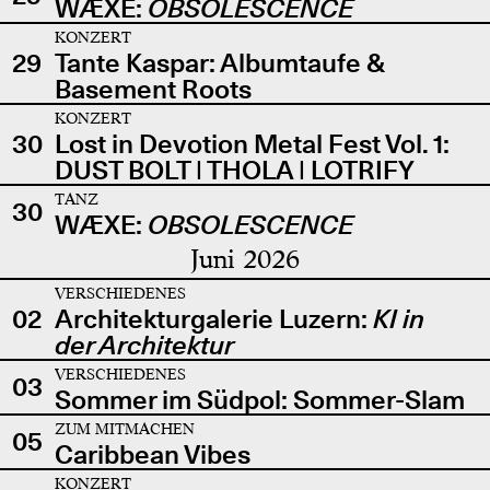
WÆXE:
OBSOLESCENCE
KONZERT
29
Tante Kaspar: Albumtaufe &
Basement Roots
KONZERT
30
Lost in Devotion Metal Fest Vol. 1:
DUST BOLT | THOLA | LOTRIFY
TANZ
30
WÆXE:
OBSOLESCENCE
Juni 2026
VERSCHIEDENES
02
Architekturgalerie Luzern:
KI in
der Architektur
VERSCHIEDENES
03
Sommer im Südpol: Sommer-Slam
ZUM MITMACHEN
05
Caribbean Vibes
KONZERT