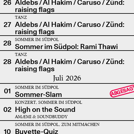
26
Aldebs / Al Hakim / Caruso / Zünd:
raising flags
TANZ
27
Aldebs / Al Hakim / Caruso / Zünd:
raising flags
SOMMER IM SÜDPOL
28
Sommer im Südpol: Rami Thawi
TANZ
28
Aldebs / Al Hakim / Caruso / Zünd:
raising flags
Juli 2026
SOMMER IM SÜDPOL
ABGESAG
01
Sommer-Slam
KONZERT, SOMMER IM SÜDPOL
02
High on the Sound
AMÆMI & SOUNDBUDDY
SOMMER IM SÜDPOL, ZUM MITMACHEN
10
Buvette-Quiz