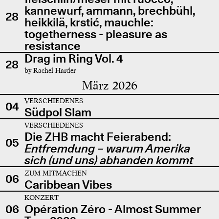
kannewurf, ammann, brechbühl,
28
heikkilä, krstić, mauchle:
togetherness - pleasure as
resistance
Drag im Ring Vol. 4
28
by Rachel Harder
März 2026
VERSCHIEDENES
04
Südpol Slam
VERSCHIEDENES
Die ZHB macht Feierabend:
05
Entfremdung – warum Amerika
sich (und uns) abhanden kommt
ZUM MITMACHEN
06
Caribbean Vibes
KONZERT
06
Opération Zéro - Almost Summer