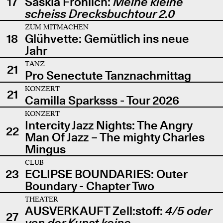
17
Saskia Fröhlich:
Meine kleine
scheiss Drecksbuchtour 2.0
ZUM MITMACHEN
18
Glühvette: Gemütlich ins neue
Jahr
TANZ
21
Pro Senectute Tanznachmittag
KONZERT
21
Camilla Sparksss - Tour 2026
KONZERT
Intercity Jazz Nights: The Angry
22
Man Of Jazz – The mighty Charles
Mingus
CLUB
23
ECLIPSE BOUNDARIES: Outer
Boundary - Chapter Two
THEATER
AUSVERKAUFT Zell:stoff:
4/5 oder
27
von der Kunst keine