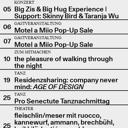
KONZERT
05
Big Zis & Big Hug Experience |
Support: Skinny Bird & Taranja Wu
GASTVERANSTALTUNG
06
Motel a Miio Pop-Up Sale
GASTVERANSTALTUNG
07
Motel a Miio Pop-Up Sale
ZUM MITMACHEN
10
the pleasure of walking through
the night
TANZ
19
Residenzsharing: company never
mind:
AGE OF DESIGN
TANZ
25
Pro Senectute Tanznachmittag
THEATER
fleischlin/meser mit ruocco,
kannewurf, ammann, brechbühl,
25