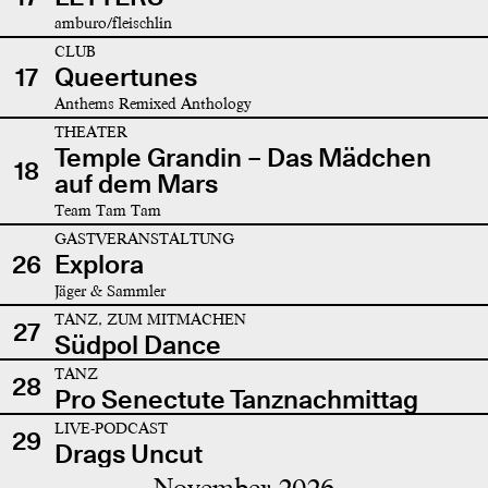
amburo/fleischlin
CLUB
17
Queertunes
Anthems Remixed Anthology
THEATER
Temple Grandin – Das Mädchen
18
auf dem Mars
Team Tam Tam
GASTVERANSTALTUNG
26
Explora
Jäger & Sammler
TANZ, ZUM MITMACHEN
27
Südpol Dance
TANZ
28
Pro Senectute Tanznachmittag
LIVE-PODCAST
29
Drags Uncut
November 2026