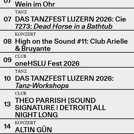
07
Wein im Ohr
TANZ
07
DAS TANZFEST LUZERN 2026: Cie
7273:
Dead Horse in a Bathtub
KONZERT
08
High on the Sound #11: Club Arielle
& Bruyante
CLUB
09
oneHSLU Fest 2026
TANZ
10
DAS TANZFEST LUZERN 2026:
Tanz-Workshops
CLUB
THEO PARRISH [SOUND
13
SIGNATURE | DETROIT] ALL
NIGHT LONG
KONZERT
14
ALTIN GÜN