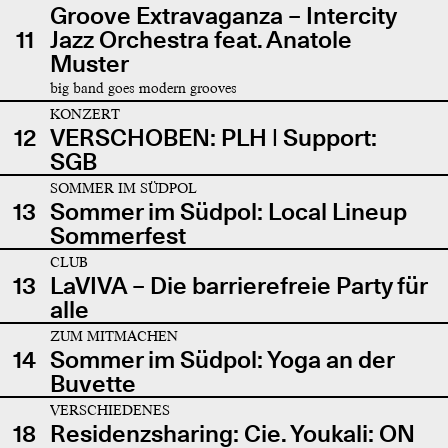
Groove Extravaganza – Intercity
11
Jazz Orchestra feat. Anatole
Muster
big band goes modern grooves
KONZERT
12
VERSCHOBEN: PLH | Support:
SGB
SOMMER IM SÜDPOL
13
Sommer im Südpol: Local Lineup
Sommerfest
CLUB
13
LaVIVA – Die barrierefreie Party für
alle
ZUM MITMACHEN
14
Sommer im Südpol: Yoga an der
Buvette
VERSCHIEDENES
18
Residenzsharing: Cie. Youkali: ON