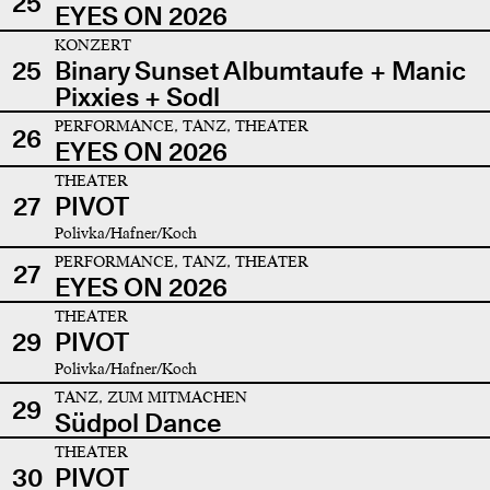
25
EYES ON 2026
KONZERT
25
Binary Sunset Albumtaufe + Manic
Pixxies + Sodl
PERFORMANCE, TANZ, THEATER
26
EYES ON 2026
THEATER
27
PIVOT
Polivka/Hafner/Koch
PERFORMANCE, TANZ, THEATER
27
EYES ON 2026
THEATER
29
PIVOT
Polivka/Hafner/Koch
TANZ, ZUM MITMACHEN
29
Südpol Dance
THEATER
30
PIVOT