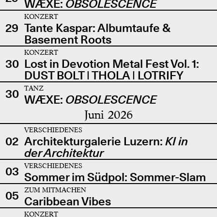
WÆXE:
OBSOLESCENCE
KONZERT
29
Tante Kaspar: Albumtaufe &
Basement Roots
KONZERT
30
Lost in Devotion Metal Fest Vol. 1:
DUST BOLT | THOLA | LOTRIFY
TANZ
30
WÆXE:
OBSOLESCENCE
Juni 2026
VERSCHIEDENES
02
Architekturgalerie Luzern:
KI in
der Architektur
VERSCHIEDENES
03
Sommer im Südpol: Sommer-Slam
ZUM MITMACHEN
05
Caribbean Vibes
KONZERT