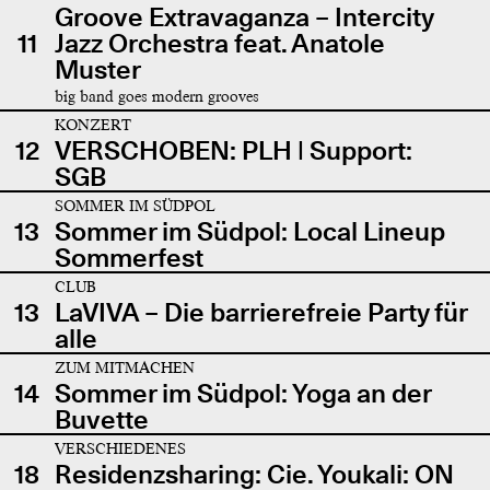
Groove Extravaganza – Intercity
11
Jazz Orchestra feat. Anatole
Muster
big band goes modern grooves
KONZERT
12
VERSCHOBEN: PLH | Support:
SGB
SOMMER IM SÜDPOL
13
Sommer im Südpol: Local Lineup
Sommerfest
CLUB
13
LaVIVA – Die barrierefreie Party für
alle
ZUM MITMACHEN
14
Sommer im Südpol: Yoga an der
Buvette
VERSCHIEDENES
18
Residenzsharing: Cie. Youkali: ON