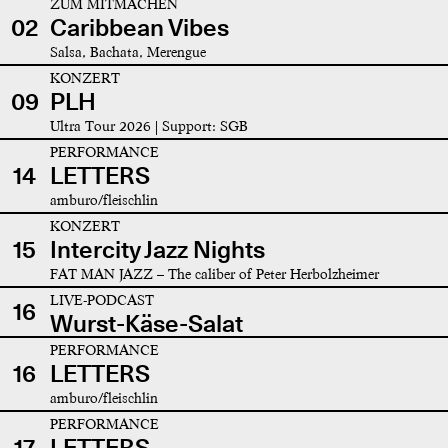
ZUM MITMACHEN
02
Caribbean Vibes
Salsa, Bachata, Merengue
KONZERT
09
PLH
Ultra Tour 2026 | Support: SGB
PERFORMANCE
14
LETTERS
amburo/fleischlin
KONZERT
15
Intercity Jazz Nights
FAT MAN JAZZ – The caliber of Peter Herbolzheimer
LIVE-PODCAST
16
Wurst-Käse-Salat
PERFORMANCE
16
LETTERS
amburo/fleischlin
PERFORMANCE
17
LETTERS