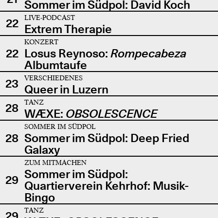
Sommer im Südpol: David Koch
LIVE-PODCAST
22
Extrem Therapie
KONZERT
22
Losus Reynoso:
Rompecabeza
Albumtaufe
VERSCHIEDENES
23
Queer in Luzern
TANZ
28
WÆXE:
OBSOLESCENCE
SOMMER IM SÜDPOL
28
Sommer im Südpol: Deep Fried
Galaxy
ZUM MITMACHEN
Sommer im Südpol:
29
Quartierverein Kehrhof: Musik-
Bingo
TANZ
29