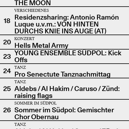
THE MOON
VERSCHIEDENES
Residenzsharing: Antonio Ramón
18
Luque u.v.m.: VON HINTEN
DURCHS KNIE INS AUGE (AT)
KONZERT
20
Hells Metal Army
YOUNG ENSEMBLE SÜDPOL: Kick
23
Offs
TANZ
24
Pro Senectute Tanznachmittag
TANZ
25
Aldebs / Al Hakim / Caruso / Zünd:
raising flags
SOMMER IM SÜDPOL
26
Sommer im Südpol: Gemischter
Chor Obernau
TANZ