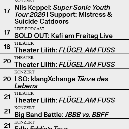
KONZERT
Nils Keppel:
Super Sonic Youth
17
Tour 2026
| Support: Mistress &
Suicide Catdoors
LIVE-PODCAST
17
SOLD OUT: Kafi am Freitag Live
THEATER
18
Theater Lilith:
FLÜGEL AM FUSS
THEATER
20
Theater Lilith:
FLÜGEL AM FUSS
KONZERT
20
LSO: klangXchange
Tänze des
Lebens
THEATER
21
Theater Lilith:
FLÜGEL AM FUSS
KONZERT
21
Big Band Battle:
JBBB vs. BBFF
KONZERT
21
Edb:
Eddie's Tour