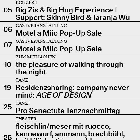
KONZERT
05
Big Zis & Big Hug Experience |
Support: Skinny Bird & Taranja Wu
GASTVERANSTALTUNG
06
Motel a Miio Pop-Up Sale
GASTVERANSTALTUNG
07
Motel a Miio Pop-Up Sale
ZUM MITMACHEN
10
the pleasure of walking through
the night
TANZ
19
Residenzsharing: company never
mind:
AGE OF DESIGN
TANZ
25
Pro Senectute Tanznachmittag
THEATER
fleischlin/meser mit ruocco,
kannewurf, ammann, brechbühl,
25