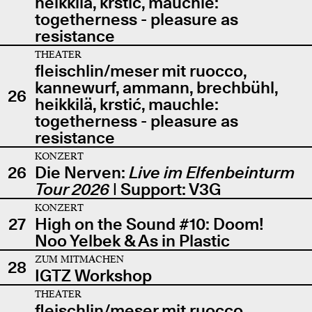
heikkilä, krstić, mauchle:
togetherness - pleasure as
resistance
THEATER
fleischlin/meser mit ruocco,
kannewurf, ammann, brechbühl,
26
heikkilä, krstić, mauchle:
togetherness - pleasure as
resistance
KONZERT
26
Die Nerven:
Live im Elfenbeinturm
Tour 2026
| Support: V3G
KONZERT
27
High on the Sound #10: Doom!
Noo Yelbek & As in Plastic
ZUM MITMACHEN
28
IGTZ Workshop
THEATER
fleischlin/meser mit ruocco,