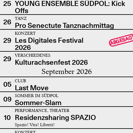
25
YOUNG ENSEMBLE SÜDPOL: Kick
Offs
TANZ
26
Pro Senectute Tanznachmittag
KONZERT
ABGESAG
29
Les Digitales Festival
2026
VERSCHIEDENES
29
Kulturachsenfest 2026
September 2026
CLUB
05
Last Move
SOMMER IM SÜDPOL
09
Sommer-Slam
PERFORMANCE, THEATER
10
Residenzsharing SPAZIO
Spazio! Vita! Libertà!
KONZERT