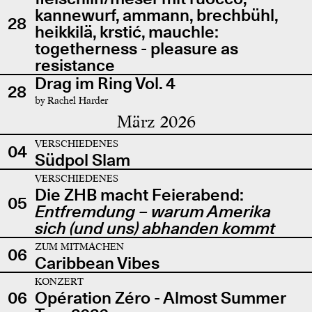
kannewurf, ammann, brechbühl,
28
heikkilä, krstić, mauchle:
togetherness - pleasure as
resistance
Drag im Ring Vol. 4
28
by Rachel Harder
März 2026
VERSCHIEDENES
04
Südpol Slam
VERSCHIEDENES
Die ZHB macht Feierabend:
05
Entfremdung – warum Amerika
sich (und uns) abhanden kommt
ZUM MITMACHEN
06
Caribbean Vibes
KONZERT
06
Opération Zéro - Almost Summer