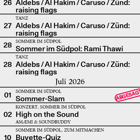
26
Aldebs / Al Hakim / Caruso / Zünd:
raising flags
TANZ
27
Aldebs / Al Hakim / Caruso / Zünd:
raising flags
SOMMER IM SÜDPOL
28
Sommer im Südpol: Rami Thawi
TANZ
28
Aldebs / Al Hakim / Caruso / Zünd:
raising flags
Juli 2026
SOMMER IM SÜDPOL
ABGESAG
01
Sommer-Slam
KONZERT, SOMMER IM SÜDPOL
02
High on the Sound
AMÆMI & SOUNDBUDDY
SOMMER IM SÜDPOL, ZUM MITMACHEN
10
Buvette-Quiz