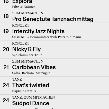
16
Explora
Pilze & Kräuter
ZUM MITMACHEN
18
Pro Senectute Tanznachmittag
KONZERT
19
Intercity Jazz Nights
SIGNAL! – Beromünster with Peter Zihlmann
KONZERT
20
Nicky B Fly
Wo chumi her Tour
ZUM MITMACHEN
21
Caribbean Vibes
Salsa, Bachata, Merengue
TANZ
24
That's twisted
Baptiste Cazaux
TANZ, ZUM MITMACHEN
24
Südpol Dance