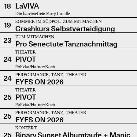
18
LaVIVA
Die barrierefreie Party für alle
SOMMER IM SÜDPOL, ZUM MITMACHEN
19
Crashkurs Selbstverteidigung
ZUM MITMACHEN
23
Pro Senectute Tanznachmittag
THEATER
24
PIVOT
Polivka/Hafner/Koch
PERFORMANCE, TANZ, THEATER
24
EYES ON 2026
THEATER
25
PIVOT
Polivka/Hafner/Koch
PERFORMANCE, TANZ, THEATER
25
EYES ON 2026
KONZERT
25
Binary Sunset Albumtaufe + Manic