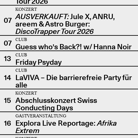
Tour 2026
KONZERT
AUSVERKAUFT:
Jule X, ANRU,
07
areem & Astro Burger:
DiscoTrapper Tour 2026
CLUB
07
Guess who's Back?! w/ Hanna Noir
CLUB
13
Friday Psyday
CLUB
14
LaVIVA – Die barrierefreie Party für
alle
KONZERT
15
Abschlusskonzert Swiss
Conducting Days
GASTVERANSTALTUNG
16
Explora Live Reportage:
Afrika
Extrem