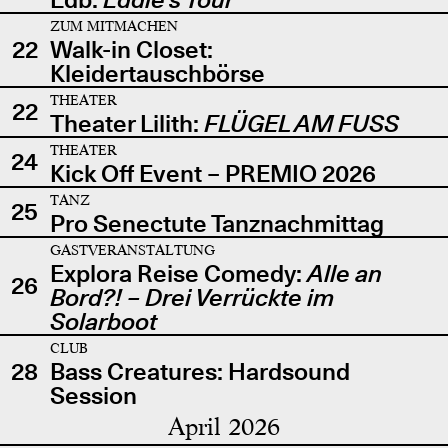
ZUM MITMACHEN
22
Walk-in Closet:
Kleidertauschbörse
THEATER
22
Theater Lilith:
FLÜGEL AM FUSS
THEATER
24
Kick Off Event – PREMIO 2026
TANZ
25
Pro Senectute Tanznachmittag
GASTVERANSTALTUNG
Explora Reise Comedy:
Alle an
26
Bord?! – Drei Verrückte im
Solarboot
CLUB
28
Bass Creatures: Hardsound
Session
April 2026