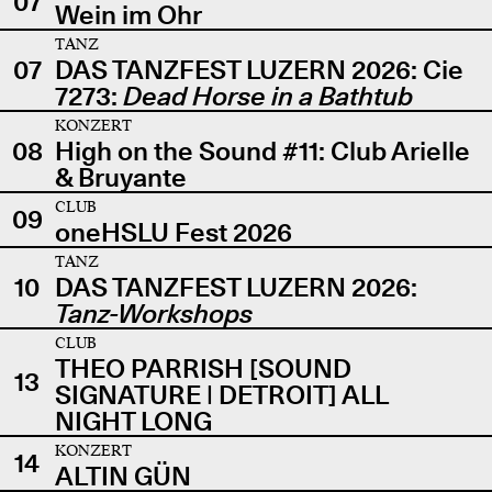
07
Wein im Ohr
TANZ
07
DAS TANZFEST LUZERN 2026: Cie
7273:
Dead Horse in a Bathtub
KONZERT
08
High on the Sound #11: Club Arielle
& Bruyante
CLUB
09
oneHSLU Fest 2026
TANZ
10
DAS TANZFEST LUZERN 2026:
Tanz-Workshops
CLUB
THEO PARRISH [SOUND
13
SIGNATURE | DETROIT] ALL
NIGHT LONG
KONZERT
14
ALTIN GÜN