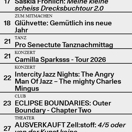
17
Saskia Fröhlich:
Meine kleine
scheiss Drecksbuchtour 2.0
ZUM MITMACHEN
18
Glühvette: Gemütlich ins neue
Jahr
TANZ
21
Pro Senectute Tanznachmittag
KONZERT
21
Camilla Sparksss - Tour 2026
KONZERT
Intercity Jazz Nights: The Angry
22
Man Of Jazz – The mighty Charles
Mingus
CLUB
23
ECLIPSE BOUNDARIES: Outer
Boundary - Chapter Two
THEATER
AUSVERKAUFT Zell:stoff:
4/5 oder
27
von der Kunst keine