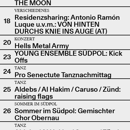
THE MOON
VERSCHIEDENES
Residenzsharing: Antonio Ramón
18
Luque u.v.m.: VON HINTEN
DURCHS KNIE INS AUGE (AT)
KONZERT
20
Hells Metal Army
YOUNG ENSEMBLE SÜDPOL: Kick
23
Offs
TANZ
24
Pro Senectute Tanznachmittag
TANZ
25
Aldebs / Al Hakim / Caruso / Zünd:
raising flags
SOMMER IM SÜDPOL
26
Sommer im Südpol: Gemischter
Chor Obernau
TANZ