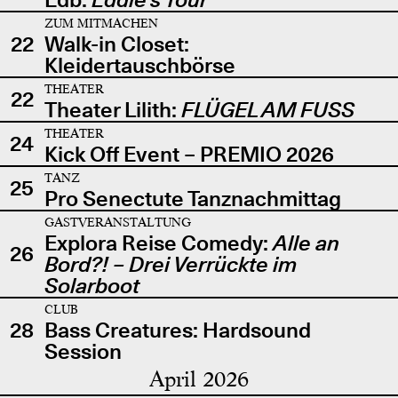
ZUM MITMACHEN
22
Walk-in Closet:
Kleidertauschbörse
THEATER
22
Theater Lilith:
FLÜGEL AM FUSS
THEATER
24
Kick Off Event – PREMIO 2026
TANZ
25
Pro Senectute Tanznachmittag
GASTVERANSTALTUNG
Explora Reise Comedy:
Alle an
26
Bord?! – Drei Verrückte im
Solarboot
CLUB
28
Bass Creatures: Hardsound
Session
April 2026