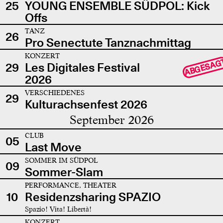
25
YOUNG ENSEMBLE SÜDPOL: Kick
Offs
TANZ
26
Pro Senectute Tanznachmittag
KONZERT
ABGESAG
29
Les Digitales Festival
2026
VERSCHIEDENES
29
Kulturachsenfest 2026
September 2026
CLUB
05
Last Move
SOMMER IM SÜDPOL
09
Sommer-Slam
PERFORMANCE, THEATER
10
Residenzsharing SPAZIO
Spazio! Vita! Libertà!
KONZERT