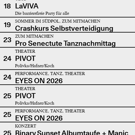
18
LaVIVA
Die barrierefreie Party für alle
SOMMER IM SÜDPOL, ZUM MITMACHEN
19
Crashkurs Selbstverteidigung
ZUM MITMACHEN
23
Pro Senectute Tanznachmittag
THEATER
24
PIVOT
Polivka/Hafner/Koch
PERFORMANCE, TANZ, THEATER
24
EYES ON 2026
THEATER
25
PIVOT
Polivka/Hafner/Koch
PERFORMANCE, TANZ, THEATER
25
EYES ON 2026
KONZERT
25
Binary Sunset Albumtaufe + Manic