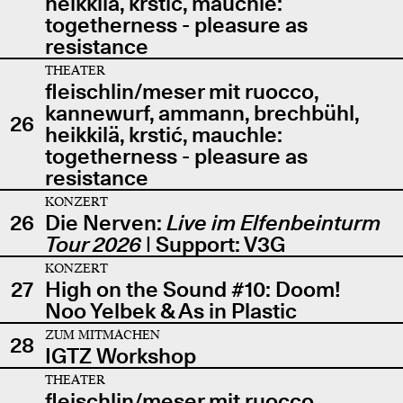
heikkilä, krstić, mauchle:
togetherness - pleasure as
resistance
THEATER
fleischlin/meser mit ruocco,
kannewurf, ammann, brechbühl,
26
heikkilä, krstić, mauchle:
togetherness - pleasure as
resistance
KONZERT
26
Die Nerven:
Live im Elfenbeinturm
Tour 2026
| Support: V3G
KONZERT
27
High on the Sound #10: Doom!
Noo Yelbek & As in Plastic
ZUM MITMACHEN
28
IGTZ Workshop
THEATER
fleischlin/meser mit ruocco,