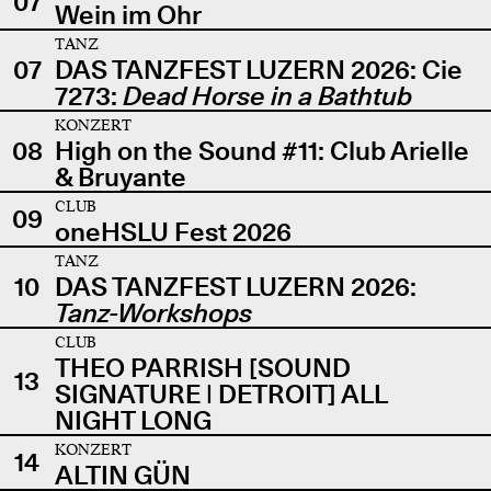
07
Wein im Ohr
TANZ
07
DAS TANZFEST LUZERN 2026: Cie
7273:
Dead Horse in a Bathtub
KONZERT
08
High on the Sound #11: Club Arielle
& Bruyante
CLUB
09
oneHSLU Fest 2026
TANZ
10
DAS TANZFEST LUZERN 2026:
Tanz-Workshops
CLUB
THEO PARRISH [SOUND
13
SIGNATURE | DETROIT] ALL
NIGHT LONG
KONZERT
14
ALTIN GÜN