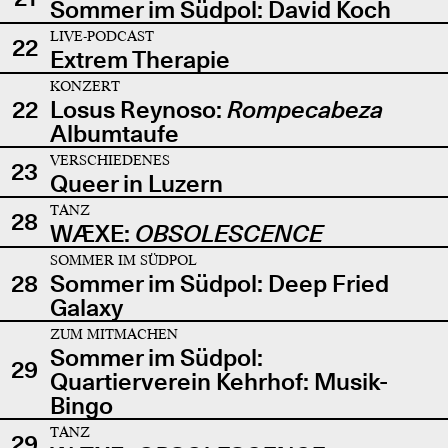
Sommer im Südpol: David Koch
LIVE-PODCAST
22
Extrem Therapie
KONZERT
22
Losus Reynoso:
Rompecabeza
Albumtaufe
VERSCHIEDENES
23
Queer in Luzern
TANZ
28
WÆXE:
OBSOLESCENCE
SOMMER IM SÜDPOL
28
Sommer im Südpol: Deep Fried
Galaxy
ZUM MITMACHEN
Sommer im Südpol:
29
Quartierverein Kehrhof: Musik-
Bingo
TANZ
29