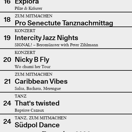
16
Explora
Pilze & Kräuter
ZUM MITMACHEN
18
Pro Senectute Tanznachmittag
KONZERT
19
Intercity Jazz Nights
SIGNAL! – Beromünster with Peter Zihlmann
KONZERT
20
Nicky B Fly
Wo chumi her Tour
ZUM MITMACHEN
21
Caribbean Vibes
Salsa, Bachata, Merengue
TANZ
24
That's twisted
Baptiste Cazaux
TANZ, ZUM MITMACHEN
24
Südpol Dance