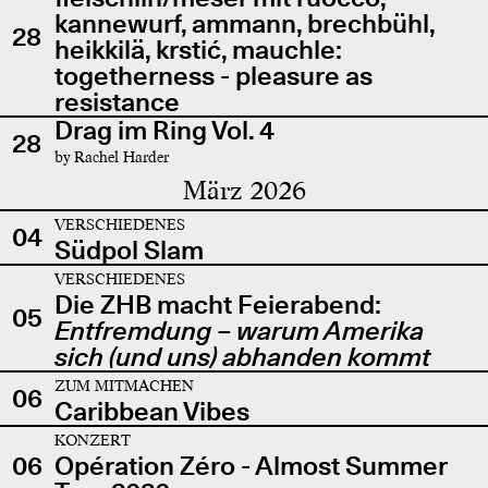
kannewurf, ammann, brechbühl,
28
heikkilä, krstić, mauchle:
togetherness - pleasure as
resistance
Drag im Ring Vol. 4
28
by Rachel Harder
März 2026
VERSCHIEDENES
04
Südpol Slam
VERSCHIEDENES
Die ZHB macht Feierabend:
05
Entfremdung – warum Amerika
sich (und uns) abhanden kommt
ZUM MITMACHEN
06
Caribbean Vibes
KONZERT
06
Opération Zéro - Almost Summer