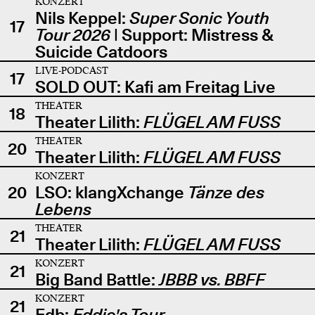
KONZERT
Nils Keppel:
Super Sonic Youth
17
Tour 2026
| Support: Mistress &
Suicide Catdoors
LIVE-PODCAST
17
SOLD OUT: Kafi am Freitag Live
THEATER
18
Theater Lilith:
FLÜGEL AM FUSS
THEATER
20
Theater Lilith:
FLÜGEL AM FUSS
KONZERT
20
LSO: klangXchange
Tänze des
Lebens
THEATER
21
Theater Lilith:
FLÜGEL AM FUSS
KONZERT
21
Big Band Battle:
JBBB vs. BBFF
KONZERT
21
Edb:
Eddie's Tour