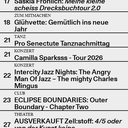
17
Saskia Fröhlich:
Meine kleine
scheiss Drecksbuchtour 2.0
ZUM MITMACHEN
18
Glühvette: Gemütlich ins neue
Jahr
TANZ
21
Pro Senectute Tanznachmittag
KONZERT
21
Camilla Sparksss - Tour 2026
KONZERT
Intercity Jazz Nights: The Angry
22
Man Of Jazz – The mighty Charles
Mingus
CLUB
23
ECLIPSE BOUNDARIES: Outer
Boundary - Chapter Two
THEATER
AUSVERKAUFT Zell:stoff:
4/5 oder
27
von der Kunst keine