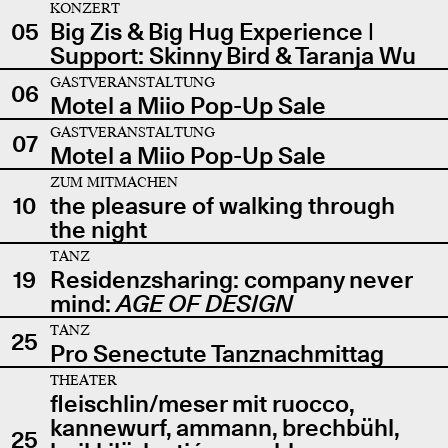
KONZERT
05
Big Zis & Big Hug Experience |
Support: Skinny Bird & Taranja Wu
GASTVERANSTALTUNG
06
Motel a Miio Pop-Up Sale
GASTVERANSTALTUNG
07
Motel a Miio Pop-Up Sale
ZUM MITMACHEN
10
the pleasure of walking through
the night
TANZ
19
Residenzsharing: company never
mind:
AGE OF DESIGN
TANZ
25
Pro Senectute Tanznachmittag
THEATER
fleischlin/meser mit ruocco,
kannewurf, ammann, brechbühl,
25