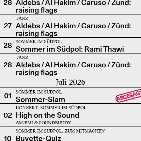
26
Aldebs / Al Hakim / Caruso / Zünd:
raising flags
TANZ
27
Aldebs / Al Hakim / Caruso / Zünd:
raising flags
SOMMER IM SÜDPOL
28
Sommer im Südpol: Rami Thawi
TANZ
28
Aldebs / Al Hakim / Caruso / Zünd:
raising flags
Juli 2026
SOMMER IM SÜDPOL
ABGESAG
01
Sommer-Slam
KONZERT, SOMMER IM SÜDPOL
02
High on the Sound
AMÆMI & SOUNDBUDDY
SOMMER IM SÜDPOL, ZUM MITMACHEN
10
Buvette-Quiz