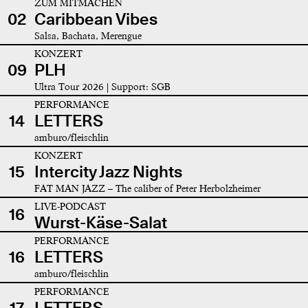
ZUM MITMACHEN
02
Caribbean Vibes
Salsa, Bachata, Merengue
KONZERT
09
PLH
Ultra Tour 2026 | Support: SGB
PERFORMANCE
14
LETTERS
amburo/fleischlin
KONZERT
15
Intercity Jazz Nights
FAT MAN JAZZ – The caliber of Peter Herbolzheimer
LIVE-PODCAST
16
Wurst-Käse-Salat
PERFORMANCE
16
LETTERS
amburo/fleischlin
PERFORMANCE
17
LETTERS