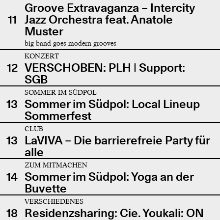
Groove Extravaganza – Intercity
11
Jazz Orchestra feat. Anatole
Muster
big band goes modern grooves
KONZERT
12
VERSCHOBEN: PLH | Support:
SGB
SOMMER IM SÜDPOL
13
Sommer im Südpol: Local Lineup
Sommerfest
CLUB
13
LaVIVA – Die barrierefreie Party für
alle
ZUM MITMACHEN
14
Sommer im Südpol: Yoga an der
Buvette
VERSCHIEDENES
18
Residenzsharing: Cie. Youkali: ON