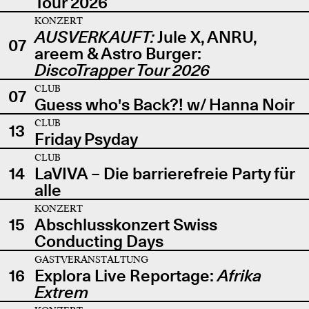
Tour 2026
KONZERT
AUSVERKAUFT:
Jule X, ANRU,
07
areem & Astro Burger:
DiscoTrapper Tour 2026
CLUB
07
Guess who's Back?! w/ Hanna Noir
CLUB
13
Friday Psyday
CLUB
14
LaVIVA – Die barrierefreie Party für
alle
KONZERT
15
Abschlusskonzert Swiss
Conducting Days
GASTVERANSTALTUNG
16
Explora Live Reportage:
Afrika
Extrem