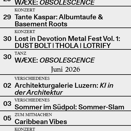
WÆXE:
OBSOLESCENCE
KONZERT
29
Tante Kaspar: Albumtaufe &
Basement Roots
KONZERT
30
Lost in Devotion Metal Fest Vol. 1:
DUST BOLT | THOLA | LOTRIFY
TANZ
30
WÆXE:
OBSOLESCENCE
Juni 2026
VERSCHIEDENES
02
Architekturgalerie Luzern:
KI in
der Architektur
VERSCHIEDENES
03
Sommer im Südpol: Sommer-Slam
ZUM MITMACHEN
05
Caribbean Vibes
KONZERT