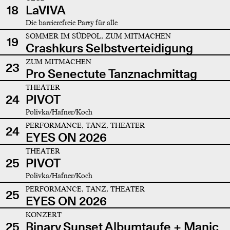
18
LaVIVA
Die barrierefreie Party für alle
SOMMER IM SÜDPOL, ZUM MITMACHEN
19
Crashkurs Selbstverteidigung
ZUM MITMACHEN
23
Pro Senectute Tanznachmittag
THEATER
24
PIVOT
Polivka/Hafner/Koch
PERFORMANCE, TANZ, THEATER
24
EYES ON 2026
THEATER
25
PIVOT
Polivka/Hafner/Koch
PERFORMANCE, TANZ, THEATER
25
EYES ON 2026
KONZERT
25
Binary Sunset Albumtaufe + Manic