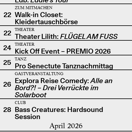
ZUM MITMACHEN
22
Walk-in Closet:
Kleidertauschbörse
THEATER
22
Theater Lilith:
FLÜGEL AM FUSS
THEATER
24
Kick Off Event – PREMIO 2026
TANZ
25
Pro Senectute Tanznachmittag
GASTVERANSTALTUNG
Explora Reise Comedy:
Alle an
26
Bord?! – Drei Verrückte im
Solarboot
CLUB
28
Bass Creatures: Hardsound
Session
April 2026