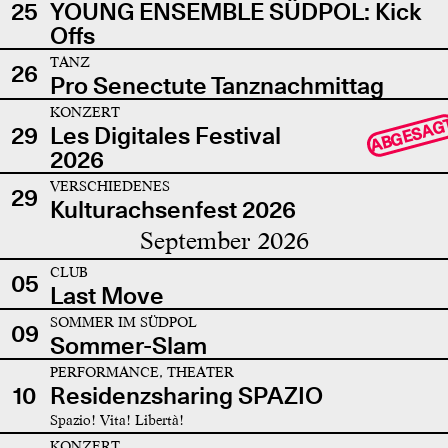
25
YOUNG ENSEMBLE SÜDPOL: Kick
Offs
TANZ
26
Pro Senectute Tanznachmittag
KONZERT
ABGESAG
29
Les Digitales Festival
2026
VERSCHIEDENES
29
Kulturachsenfest 2026
September 2026
CLUB
05
Last Move
SOMMER IM SÜDPOL
09
Sommer-Slam
PERFORMANCE, THEATER
10
Residenzsharing SPAZIO
Spazio! Vita! Libertà!
KONZERT