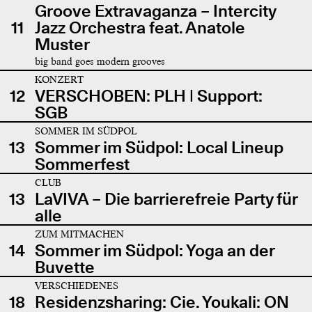
Groove Extravaganza – Intercity
11
Jazz Orchestra feat. Anatole
Muster
big band goes modern grooves
KONZERT
12
VERSCHOBEN: PLH | Support:
SGB
SOMMER IM SÜDPOL
13
Sommer im Südpol: Local Lineup
Sommerfest
CLUB
13
LaVIVA – Die barrierefreie Party für
alle
ZUM MITMACHEN
14
Sommer im Südpol: Yoga an der
Buvette
VERSCHIEDENES
18
Residenzsharing: Cie. Youkali: ON