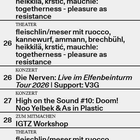
heikkilä, krstić, mauchle:
togetherness - pleasure as
resistance
THEATER
fleischlin/meser mit ruocco,
kannewurf, ammann, brechbühl,
26
heikkilä, krstić, mauchle:
togetherness - pleasure as
resistance
KONZERT
26
Die Nerven:
Live im Elfenbeinturm
Tour 2026
| Support: V3G
KONZERT
27
High on the Sound #10: Doom!
Noo Yelbek & As in Plastic
ZUM MITMACHEN
28
IGTZ Workshop
THEATER
fleischlin/meser mit ruocco,