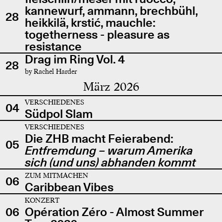
kannewurf, ammann, brechbühl,
28
heikkilä, krstić, mauchle:
togetherness - pleasure as
resistance
Drag im Ring Vol. 4
28
by Rachel Harder
März 2026
VERSCHIEDENES
04
Südpol Slam
VERSCHIEDENES
Die ZHB macht Feierabend:
05
Entfremdung – warum Amerika
sich (und uns) abhanden kommt
ZUM MITMACHEN
06
Caribbean Vibes
KONZERT
06
Opération Zéro - Almost Summer