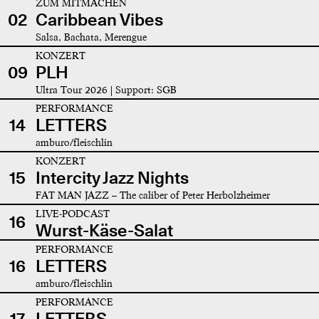
ZUM MITMACHEN
02
Caribbean Vibes
Salsa, Bachata, Merengue
KONZERT
09
PLH
Ultra Tour 2026 | Support: SGB
PERFORMANCE
14
LETTERS
amburo/fleischlin
KONZERT
15
Intercity Jazz Nights
FAT MAN JAZZ – The caliber of Peter Herbolzheimer
LIVE-PODCAST
16
Wurst-Käse-Salat
PERFORMANCE
16
LETTERS
amburo/fleischlin
PERFORMANCE
17
LETTERS