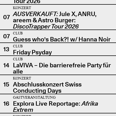
Tour 2026
KONZERT
AUSVERKAUFT:
Jule X, ANRU,
07
areem & Astro Burger:
DiscoTrapper Tour 2026
CLUB
07
Guess who's Back?! w/ Hanna Noir
CLUB
13
Friday Psyday
CLUB
14
LaVIVA – Die barrierefreie Party für
alle
KONZERT
15
Abschlusskonzert Swiss
Conducting Days
GASTVERANSTALTUNG
16
Explora Live Reportage:
Afrika
Extrem