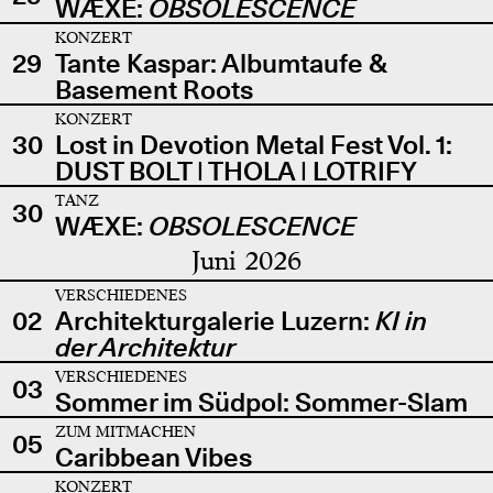
WÆXE:
OBSOLESCENCE
KONZERT
29
Tante Kaspar: Albumtaufe &
Basement Roots
KONZERT
30
Lost in Devotion Metal Fest Vol. 1:
DUST BOLT | THOLA | LOTRIFY
TANZ
30
WÆXE:
OBSOLESCENCE
Juni 2026
VERSCHIEDENES
02
Architekturgalerie Luzern:
KI in
der Architektur
VERSCHIEDENES
03
Sommer im Südpol: Sommer-Slam
ZUM MITMACHEN
05
Caribbean Vibes
KONZERT