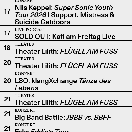
KONZERT
Nils Keppel:
Super Sonic Youth
17
Tour 2026
| Support: Mistress &
Suicide Catdoors
LIVE-PODCAST
17
SOLD OUT: Kafi am Freitag Live
THEATER
18
Theater Lilith:
FLÜGEL AM FUSS
THEATER
20
Theater Lilith:
FLÜGEL AM FUSS
KONZERT
20
LSO: klangXchange
Tänze des
Lebens
THEATER
21
Theater Lilith:
FLÜGEL AM FUSS
KONZERT
21
Big Band Battle:
JBBB vs. BBFF
KONZERT
21
Edb:
Eddie's Tour