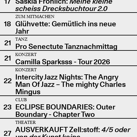
17
Saskia Fröhlich:
Meine kleine
scheiss Drecksbuchtour 2.0
ZUM MITMACHEN
18
Glühvette: Gemütlich ins neue
Jahr
TANZ
21
Pro Senectute Tanznachmittag
KONZERT
21
Camilla Sparksss - Tour 2026
KONZERT
Intercity Jazz Nights: The Angry
22
Man Of Jazz – The mighty Charles
Mingus
CLUB
23
ECLIPSE BOUNDARIES: Outer
Boundary - Chapter Two
THEATER
AUSVERKAUFT Zell:stoff:
4/5 oder
27
von der Kunst keine