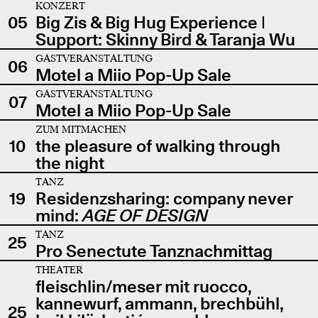
KONZERT
05
Big Zis & Big Hug Experience |
Support: Skinny Bird & Taranja Wu
GASTVERANSTALTUNG
06
Motel a Miio Pop-Up Sale
GASTVERANSTALTUNG
07
Motel a Miio Pop-Up Sale
ZUM MITMACHEN
10
the pleasure of walking through
the night
TANZ
19
Residenzsharing: company never
mind:
AGE OF DESIGN
TANZ
25
Pro Senectute Tanznachmittag
THEATER
fleischlin/meser mit ruocco,
kannewurf, ammann, brechbühl,
25