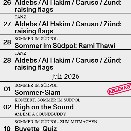
26
Aldebs / Al Hakim / Caruso / Zünd:
raising flags
TANZ
27
Aldebs / Al Hakim / Caruso / Zünd:
raising flags
SOMMER IM SÜDPOL
28
Sommer im Südpol: Rami Thawi
TANZ
28
Aldebs / Al Hakim / Caruso / Zünd:
raising flags
Juli 2026
SOMMER IM SÜDPOL
ABGESAG
01
Sommer-Slam
KONZERT, SOMMER IM SÜDPOL
02
High on the Sound
AMÆMI & SOUNDBUDDY
SOMMER IM SÜDPOL, ZUM MITMACHEN
10
Buvette-Quiz