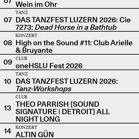
07
Wein im Ohr
TANZ
07
DAS TANZFEST LUZERN 2026: Cie
7273:
Dead Horse in a Bathtub
KONZERT
08
High on the Sound #11: Club Arielle
& Bruyante
CLUB
09
oneHSLU Fest 2026
TANZ
10
DAS TANZFEST LUZERN 2026:
Tanz-Workshops
CLUB
THEO PARRISH [SOUND
13
SIGNATURE | DETROIT] ALL
NIGHT LONG
KONZERT
14
ALTIN GÜN