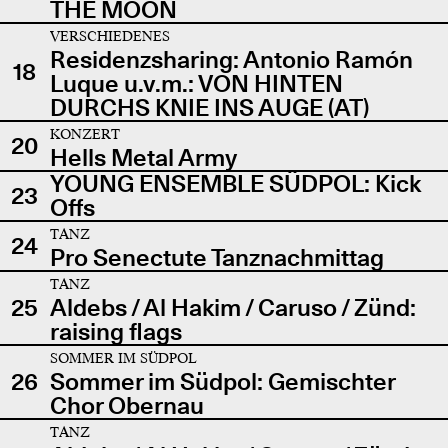
THE MOON
VERSCHIEDENES
Residenzsharing: Antonio Ramón
18
Luque u.v.m.: VON HINTEN
DURCHS KNIE INS AUGE (AT)
KONZERT
20
Hells Metal Army
YOUNG ENSEMBLE SÜDPOL: Kick
23
Offs
TANZ
24
Pro Senectute Tanznachmittag
TANZ
25
Aldebs / Al Hakim / Caruso / Zünd:
raising flags
SOMMER IM SÜDPOL
26
Sommer im Südpol: Gemischter
Chor Obernau
TANZ