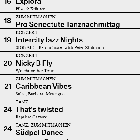
16
Explora
Pilze & Kräuter
ZUM MITMACHEN
18
Pro Senectute Tanznachmittag
KONZERT
19
Intercity Jazz Nights
SIGNAL! – Beromünster with Peter Zihlmann
KONZERT
20
Nicky B Fly
Wo chumi her Tour
ZUM MITMACHEN
21
Caribbean Vibes
Salsa, Bachata, Merengue
TANZ
24
That's twisted
Baptiste Cazaux
TANZ, ZUM MITMACHEN
24
Südpol Dance