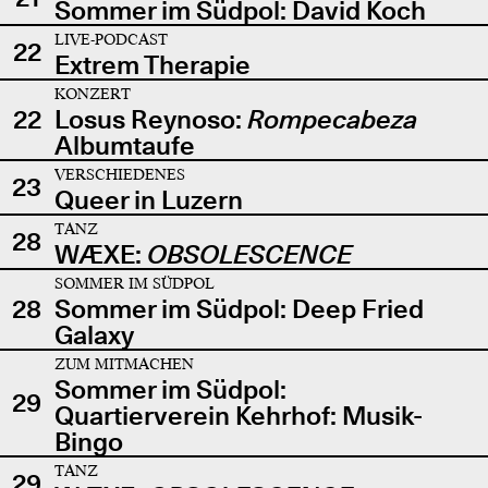
Sommer im Südpol: David Koch
LIVE-PODCAST
22
Extrem Therapie
KONZERT
22
Losus Reynoso:
Rompecabeza
Albumtaufe
VERSCHIEDENES
23
Queer in Luzern
TANZ
28
WÆXE:
OBSOLESCENCE
SOMMER IM SÜDPOL
28
Sommer im Südpol: Deep Fried
Galaxy
ZUM MITMACHEN
Sommer im Südpol:
29
Quartierverein Kehrhof: Musik-
Bingo
TANZ
29