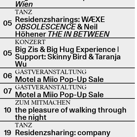
Wien
TANZ
Residenzsharings: WÆXE
05
OBSOLESCENCE
& Neil
Höhener
THE IN BETWEEN
KONZERT
Big Zis & Big Hug Experience |
05
Support: Skinny Bird & Taranja
Wu
GASTVERANSTALTUNG
06
Motel a Miio Pop-Up Sale
GASTVERANSTALTUNG
07
Motel a Miio Pop-Up Sale
ZUM MITMACHEN
10
the pleasure of walking through
the night
TANZ
19
Residenzsharing: company