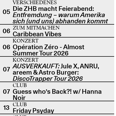
VERSCHIEDENES
Die ZHB macht Feierabend:
05
Entfremdung – warum Amerika
sich (und uns) abhanden kommt
ZUM MITMACHEN
06
Caribbean Vibes
KONZERT
06
Opération Zéro - Almost
Summer Tour 2026
KONZERT
AUSVERKAUFT:
Jule X, ANRU,
07
areem & Astro Burger:
DiscoTrapper Tour 2026
CLUB
07
Guess who's Back?! w/ Hanna
Noir
CLUB
13
Friday Psyday