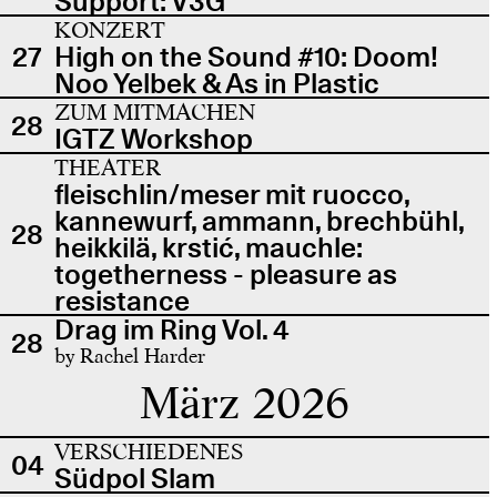
Support: V3G
KONZERT
27
High on the Sound #10: Doom!
Noo Yelbek & As in Plastic
ZUM MITMACHEN
28
IGTZ Workshop
THEATER
fleischlin/meser mit ruocco,
kannewurf, ammann, brechbühl,
28
heikkilä, krstić, mauchle:
togetherness - pleasure as
resistance
Drag im Ring Vol. 4
28
by Rachel Harder
März 2026
VERSCHIEDENES
04
Südpol Slam