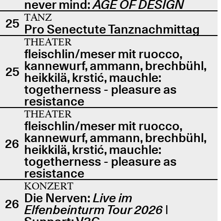
never mind:
AGE OF DESIGN
TANZ
25
Pro Senectute Tanznachmittag
THEATER
fleischlin/meser mit ruocco,
kannewurf, ammann, brechbühl,
25
heikkilä, krstić, mauchle:
togetherness - pleasure as
resistance
THEATER
fleischlin/meser mit ruocco,
kannewurf, ammann, brechbühl,
26
heikkilä, krstić, mauchle:
togetherness - pleasure as
resistance
KONZERT
Die Nerven:
Live im
26
Elfenbeinturm Tour 2026
|