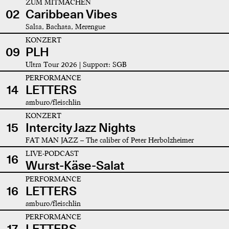
ZUM MITMACHEN
02
Caribbean Vibes
Salsa, Bachata, Merengue
KONZERT
09
PLH
Ultra Tour 2026 | Support: SGB
PERFORMANCE
14
LETTERS
amburo/fleischlin
KONZERT
15
Intercity Jazz Nights
FAT MAN JAZZ – The caliber of Peter Herbolzheimer
LIVE-PODCAST
16
Wurst-Käse-Salat
PERFORMANCE
16
LETTERS
amburo/fleischlin
PERFORMANCE
17
LETTERS