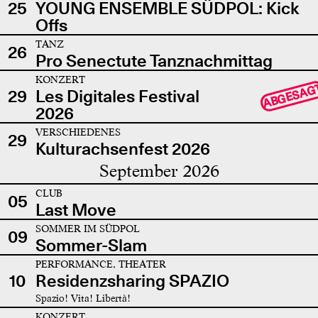
25
YOUNG ENSEMBLE SÜDPOL: Kick
Offs
TANZ
26
Pro Senectute Tanznachmittag
KONZERT
ABGESAG
29
Les Digitales Festival
2026
VERSCHIEDENES
29
Kulturachsenfest 2026
September 2026
CLUB
05
Last Move
SOMMER IM SÜDPOL
09
Sommer-Slam
PERFORMANCE, THEATER
10
Residenzsharing SPAZIO
Spazio! Vita! Libertà!
KONZERT