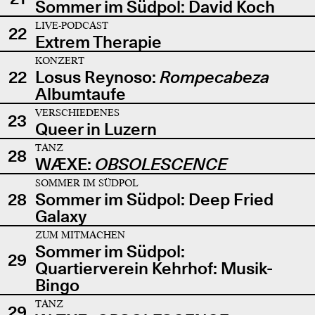
Sommer im Südpol: David Koch
LIVE-PODCAST
22
Extrem Therapie
KONZERT
22
Losus Reynoso:
Rompecabeza
Albumtaufe
VERSCHIEDENES
23
Queer in Luzern
TANZ
28
WÆXE:
OBSOLESCENCE
SOMMER IM SÜDPOL
28
Sommer im Südpol: Deep Fried
Galaxy
ZUM MITMACHEN
Sommer im Südpol:
29
Quartierverein Kehrhof: Musik-
Bingo
TANZ
29