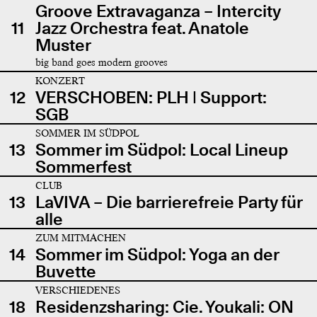
Groove Extravaganza – Intercity
11
Jazz Orchestra feat. Anatole
Muster
big band goes modern grooves
KONZERT
12
VERSCHOBEN: PLH | Support:
SGB
SOMMER IM SÜDPOL
13
Sommer im Südpol: Local Lineup
Sommerfest
CLUB
13
LaVIVA – Die barrierefreie Party für
alle
ZUM MITMACHEN
14
Sommer im Südpol: Yoga an der
Buvette
VERSCHIEDENES
18
Residenzsharing: Cie. Youkali: ON