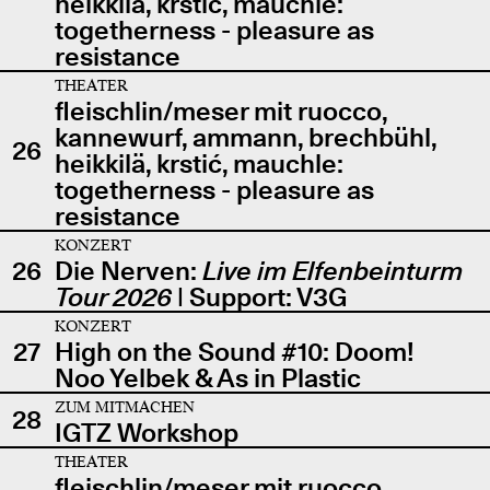
heikkilä, krstić, mauchle:
togetherness - pleasure as
resistance
THEATER
fleischlin/meser mit ruocco,
kannewurf, ammann, brechbühl,
26
heikkilä, krstić, mauchle:
togetherness - pleasure as
resistance
KONZERT
26
Die Nerven:
Live im Elfenbeinturm
Tour 2026
| Support: V3G
KONZERT
27
High on the Sound #10: Doom!
Noo Yelbek & As in Plastic
ZUM MITMACHEN
28
IGTZ Workshop
THEATER
fleischlin/meser mit ruocco,