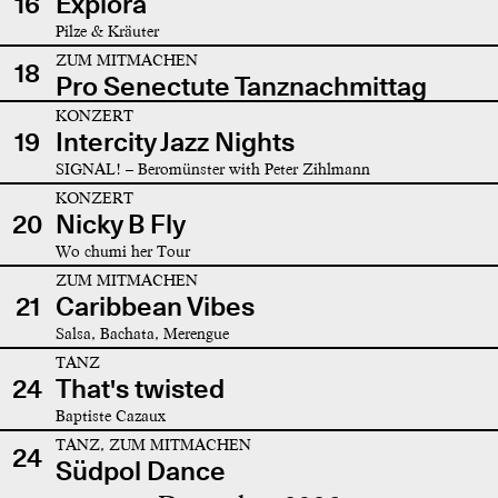
16
Explora
Pilze & Kräuter
ZUM MITMACHEN
18
Pro Senectute Tanznachmittag
KONZERT
19
Intercity Jazz Nights
SIGNAL! – Beromünster with Peter Zihlmann
KONZERT
20
Nicky B Fly
Wo chumi her Tour
ZUM MITMACHEN
21
Caribbean Vibes
Salsa, Bachata, Merengue
TANZ
24
That's twisted
Baptiste Cazaux
TANZ, ZUM MITMACHEN
24
Südpol Dance