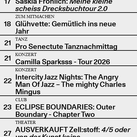
17
Saskia Fröhlich:
Meine kleine
scheiss Drecksbuchtour 2.0
ZUM MITMACHEN
18
Glühvette: Gemütlich ins neue
Jahr
TANZ
21
Pro Senectute Tanznachmittag
KONZERT
21
Camilla Sparksss - Tour 2026
KONZERT
Intercity Jazz Nights: The Angry
22
Man Of Jazz – The mighty Charles
Mingus
CLUB
23
ECLIPSE BOUNDARIES: Outer
Boundary - Chapter Two
THEATER
AUSVERKAUFT Zell:stoff:
4/5 oder
27
von der Kunst keine