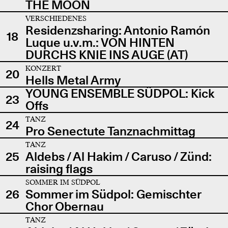
THE MOON
VERSCHIEDENES
Residenzsharing: Antonio Ramón
18
Luque u.v.m.: VON HINTEN
DURCHS KNIE INS AUGE (AT)
KONZERT
20
Hells Metal Army
YOUNG ENSEMBLE SÜDPOL: Kick
23
Offs
TANZ
24
Pro Senectute Tanznachmittag
TANZ
25
Aldebs / Al Hakim / Caruso / Zünd:
raising flags
SOMMER IM SÜDPOL
26
Sommer im Südpol: Gemischter
Chor Obernau
TANZ