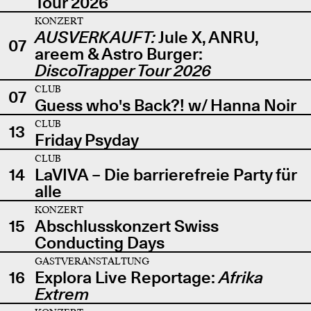
Tour 2026
KONZERT
AUSVERKAUFT:
Jule X, ANRU,
07
areem & Astro Burger:
DiscoTrapper Tour 2026
CLUB
07
Guess who's Back?! w/ Hanna Noir
CLUB
13
Friday Psyday
CLUB
14
LaVIVA – Die barrierefreie Party für
alle
KONZERT
15
Abschlusskonzert Swiss
Conducting Days
GASTVERANSTALTUNG
16
Explora Live Reportage:
Afrika
Extrem