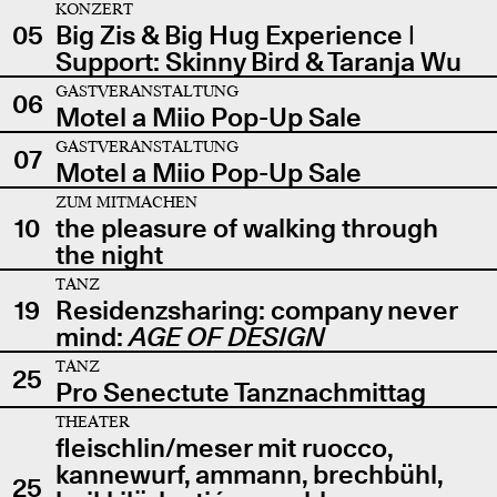
KONZERT
05
Big Zis & Big Hug Experience |
Support: Skinny Bird & Taranja Wu
GASTVERANSTALTUNG
06
Motel a Miio Pop-Up Sale
GASTVERANSTALTUNG
07
Motel a Miio Pop-Up Sale
ZUM MITMACHEN
10
the pleasure of walking through
the night
TANZ
19
Residenzsharing: company never
mind:
AGE OF DESIGN
TANZ
25
Pro Senectute Tanznachmittag
THEATER
fleischlin/meser mit ruocco,
kannewurf, ammann, brechbühl,
25