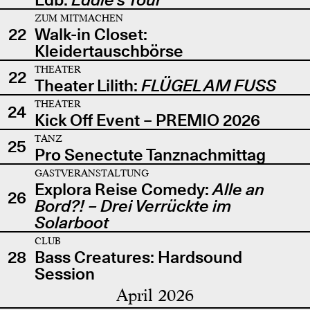
ZUM MITMACHEN
22
Walk-in Closet:
Kleidertauschbörse
THEATER
22
Theater Lilith:
FLÜGEL AM FUSS
THEATER
24
Kick Off Event – PREMIO 2026
TANZ
25
Pro Senectute Tanznachmittag
GASTVERANSTALTUNG
Explora Reise Comedy:
Alle an
26
Bord?! – Drei Verrückte im
Solarboot
CLUB
28
Bass Creatures: Hardsound
Session
April 2026