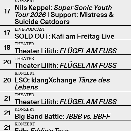
KONZERT
Nils Keppel:
Super Sonic Youth
17
Tour 2026
| Support: Mistress &
Suicide Catdoors
LIVE-PODCAST
17
SOLD OUT: Kafi am Freitag Live
THEATER
18
Theater Lilith:
FLÜGEL AM FUSS
THEATER
20
Theater Lilith:
FLÜGEL AM FUSS
KONZERT
20
LSO: klangXchange
Tänze des
Lebens
THEATER
21
Theater Lilith:
FLÜGEL AM FUSS
KONZERT
21
Big Band Battle:
JBBB vs. BBFF
KONZERT
21
Edb:
Eddie's Tour