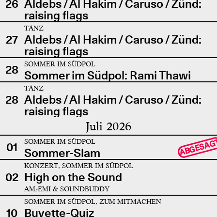
26
Aldebs / Al Hakim / Caruso / Zünd:
raising flags
TANZ
27
Aldebs / Al Hakim / Caruso / Zünd:
raising flags
SOMMER IM SÜDPOL
28
Sommer im Südpol: Rami Thawi
TANZ
28
Aldebs / Al Hakim / Caruso / Zünd:
raising flags
Juli 2026
SOMMER IM SÜDPOL
ABGESAG
01
Sommer-Slam
KONZERT, SOMMER IM SÜDPOL
02
High on the Sound
AMÆMI & SOUNDBUDDY
SOMMER IM SÜDPOL, ZUM MITMACHEN
10
Buvette-Quiz