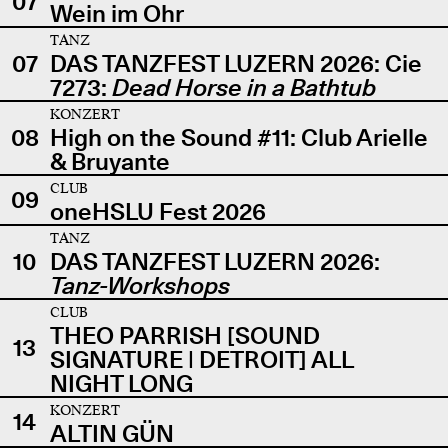
07
Wein im Ohr
TANZ
07
DAS TANZFEST LUZERN 2026: Cie
7273:
Dead Horse in a Bathtub
KONZERT
08
High on the Sound #11: Club Arielle
& Bruyante
CLUB
09
oneHSLU Fest 2026
TANZ
10
DAS TANZFEST LUZERN 2026:
Tanz-Workshops
CLUB
THEO PARRISH [SOUND
13
SIGNATURE | DETROIT] ALL
NIGHT LONG
KONZERT
14
ALTIN GÜN