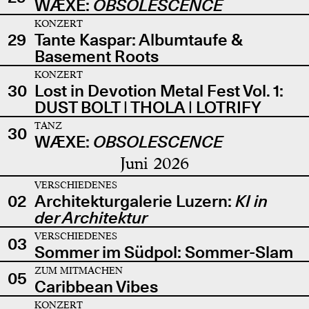
WÆXE:
OBSOLESCENCE
KONZERT
29
Tante Kaspar: Albumtaufe &
Basement Roots
KONZERT
30
Lost in Devotion Metal Fest Vol. 1:
DUST BOLT | THOLA | LOTRIFY
TANZ
30
WÆXE:
OBSOLESCENCE
Juni 2026
VERSCHIEDENES
02
Architekturgalerie Luzern:
KI in
der Architektur
VERSCHIEDENES
03
Sommer im Südpol: Sommer-Slam
ZUM MITMACHEN
05
Caribbean Vibes
KONZERT