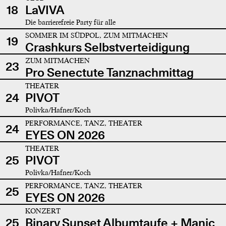
18
LaVIVA
Die barrierefreie Party für alle
SOMMER IM SÜDPOL, ZUM MITMACHEN
19
Crashkurs Selbstverteidigung
ZUM MITMACHEN
23
Pro Senectute Tanznachmittag
THEATER
24
PIVOT
Polivka/Hafner/Koch
PERFORMANCE, TANZ, THEATER
24
EYES ON 2026
THEATER
25
PIVOT
Polivka/Hafner/Koch
PERFORMANCE, TANZ, THEATER
25
EYES ON 2026
KONZERT
25
Binary Sunset Albumtaufe + Manic