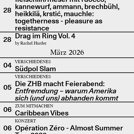
kannewurf, ammann, brechbühl,
28
heikkilä, krstić, mauchle:
togetherness - pleasure as
resistance
Drag im Ring Vol. 4
28
by Rachel Harder
März 2026
VERSCHIEDENES
04
Südpol Slam
VERSCHIEDENES
Die ZHB macht Feierabend:
05
Entfremdung – warum Amerika
sich (und uns) abhanden kommt
ZUM MITMACHEN
06
Caribbean Vibes
KONZERT
06
Opération Zéro - Almost Summer