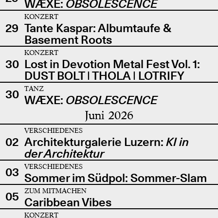
WÆXE:
OBSOLESCENCE
KONZERT
29
Tante Kaspar: Albumtaufe &
Basement Roots
KONZERT
30
Lost in Devotion Metal Fest Vol. 1:
DUST BOLT | THOLA | LOTRIFY
TANZ
30
WÆXE:
OBSOLESCENCE
Juni 2026
VERSCHIEDENES
02
Architekturgalerie Luzern:
KI in
der Architektur
VERSCHIEDENES
03
Sommer im Südpol: Sommer-Slam
ZUM MITMACHEN
05
Caribbean Vibes
KONZERT