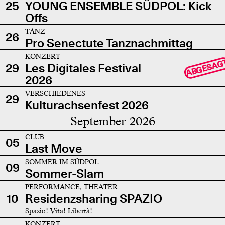
25
YOUNG ENSEMBLE SÜDPOL: Kick
Offs
TANZ
26
Pro Senectute Tanznachmittag
KONZERT
ABGESAG
29
Les Digitales Festival
2026
VERSCHIEDENES
29
Kulturachsenfest 2026
September 2026
CLUB
05
Last Move
SOMMER IM SÜDPOL
09
Sommer-Slam
PERFORMANCE, THEATER
10
Residenzsharing SPAZIO
Spazio! Vita! Libertà!
KONZERT