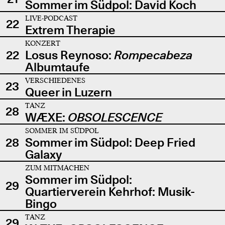
Sommer im Südpol: David Koch
LIVE-PODCAST
22
Extrem Therapie
KONZERT
22
Losus Reynoso:
Rompecabeza
Albumtaufe
VERSCHIEDENES
23
Queer in Luzern
TANZ
28
WÆXE:
OBSOLESCENCE
SOMMER IM SÜDPOL
28
Sommer im Südpol: Deep Fried
Galaxy
ZUM MITMACHEN
Sommer im Südpol:
29
Quartierverein Kehrhof: Musik-
Bingo
TANZ
29