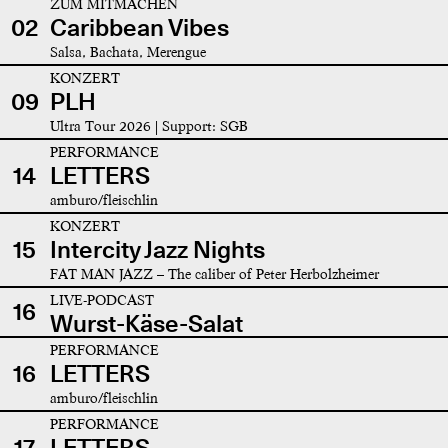
ZUM MITMACHEN
02
Caribbean Vibes
Salsa, Bachata, Merengue
KONZERT
09
PLH
Ultra Tour 2026 | Support: SGB
PERFORMANCE
14
LETTERS
amburo/fleischlin
KONZERT
15
Intercity Jazz Nights
FAT MAN JAZZ – The caliber of Peter Herbolzheimer
LIVE-PODCAST
16
Wurst-Käse-Salat
PERFORMANCE
16
LETTERS
amburo/fleischlin
PERFORMANCE
17
LETTERS