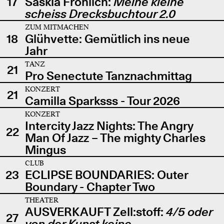
17
Saskia Fröhlich:
Meine kleine
scheiss Drecksbuchtour 2.0
ZUM MITMACHEN
18
Glühvette: Gemütlich ins neue
Jahr
TANZ
21
Pro Senectute Tanznachmittag
KONZERT
21
Camilla Sparksss - Tour 2026
KONZERT
Intercity Jazz Nights: The Angry
22
Man Of Jazz – The mighty Charles
Mingus
CLUB
23
ECLIPSE BOUNDARIES: Outer
Boundary - Chapter Two
THEATER
AUSVERKAUFT Zell:stoff:
4/5 oder
27
von der Kunst keine