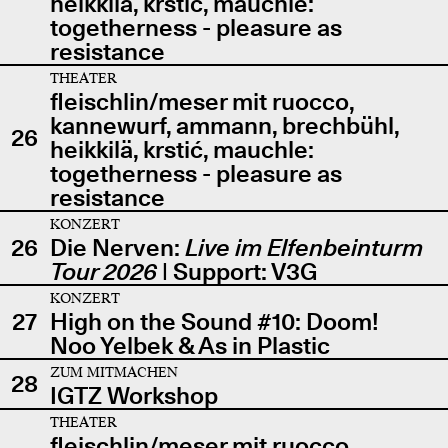
heikkilä, krstić, mauchle:
togetherness - pleasure as
resistance
THEATER
fleischlin/meser mit ruocco,
kannewurf, ammann, brechbühl,
26
heikkilä, krstić, mauchle:
togetherness - pleasure as
resistance
KONZERT
26
Die Nerven:
Live im Elfenbeinturm
Tour 2026
| Support: V3G
KONZERT
27
High on the Sound #10: Doom!
Noo Yelbek & As in Plastic
ZUM MITMACHEN
28
IGTZ Workshop
THEATER
fleischlin/meser mit ruocco,