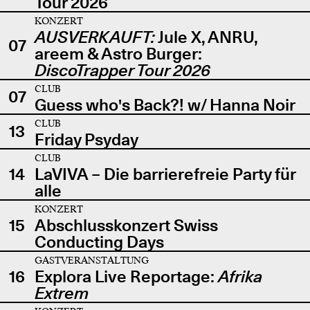
Tour 2026
KONZERT
AUSVERKAUFT:
Jule X, ANRU,
07
areem & Astro Burger:
DiscoTrapper Tour 2026
CLUB
07
Guess who's Back?! w/ Hanna Noir
CLUB
13
Friday Psyday
CLUB
14
LaVIVA – Die barrierefreie Party für
alle
KONZERT
15
Abschlusskonzert Swiss
Conducting Days
GASTVERANSTALTUNG
16
Explora Live Reportage:
Afrika
Extrem