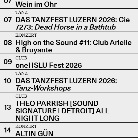
07
Wein im Ohr
TANZ
07
DAS TANZFEST LUZERN 2026: Cie
7273:
Dead Horse in a Bathtub
KONZERT
08
High on the Sound #11: Club Arielle
& Bruyante
CLUB
09
oneHSLU Fest 2026
TANZ
10
DAS TANZFEST LUZERN 2026:
Tanz-Workshops
CLUB
THEO PARRISH [SOUND
13
SIGNATURE | DETROIT] ALL
NIGHT LONG
KONZERT
14
ALTIN GÜN