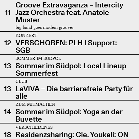
Groove Extravaganza – Intercity
11
Jazz Orchestra feat. Anatole
Muster
big band goes modern grooves
KONZERT
12
VERSCHOBEN: PLH | Support:
SGB
SOMMER IM SÜDPOL
13
Sommer im Südpol: Local Lineup
Sommerfest
CLUB
13
LaVIVA – Die barrierefreie Party für
alle
ZUM MITMACHEN
14
Sommer im Südpol: Yoga an der
Buvette
VERSCHIEDENES
18
Residenzsharing: Cie. Youkali: ON