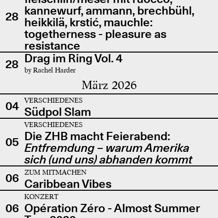
kannewurf, ammann, brechbühl,
28
heikkilä, krstić, mauchle:
togetherness - pleasure as
resistance
Drag im Ring Vol. 4
28
by Rachel Harder
März 2026
VERSCHIEDENES
04
Südpol Slam
VERSCHIEDENES
Die ZHB macht Feierabend:
05
Entfremdung – warum Amerika
sich (und uns) abhanden kommt
ZUM MITMACHEN
06
Caribbean Vibes
KONZERT
06
Opération Zéro - Almost Summer