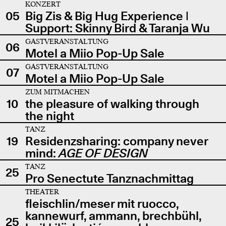
KONZERT
05
Big Zis & Big Hug Experience |
Support: Skinny Bird & Taranja Wu
GASTVERANSTALTUNG
06
Motel a Miio Pop-Up Sale
GASTVERANSTALTUNG
07
Motel a Miio Pop-Up Sale
ZUM MITMACHEN
10
the pleasure of walking through
the night
TANZ
19
Residenzsharing: company never
mind:
AGE OF DESIGN
TANZ
25
Pro Senectute Tanznachmittag
THEATER
fleischlin/meser mit ruocco,
kannewurf, ammann, brechbühl,
25