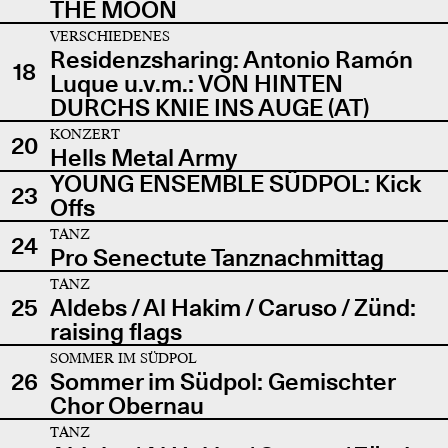
THE MOON
VERSCHIEDENES
Residenzsharing: Antonio Ramón
18
Luque u.v.m.: VON HINTEN
DURCHS KNIE INS AUGE (AT)
KONZERT
20
Hells Metal Army
YOUNG ENSEMBLE SÜDPOL: Kick
23
Offs
TANZ
24
Pro Senectute Tanznachmittag
TANZ
25
Aldebs / Al Hakim / Caruso / Zünd:
raising flags
SOMMER IM SÜDPOL
26
Sommer im Südpol: Gemischter
Chor Obernau
TANZ