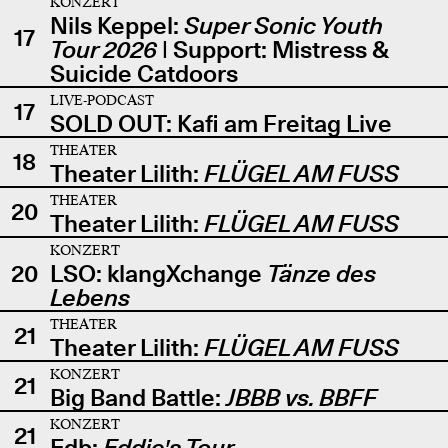
KONZERT
Nils Keppel:
Super Sonic Youth
17
Tour 2026
| Support: Mistress &
Suicide Catdoors
LIVE-PODCAST
17
SOLD OUT: Kafi am Freitag Live
THEATER
18
Theater Lilith:
FLÜGEL AM FUSS
THEATER
20
Theater Lilith:
FLÜGEL AM FUSS
KONZERT
20
LSO: klangXchange
Tänze des
Lebens
THEATER
21
Theater Lilith:
FLÜGEL AM FUSS
KONZERT
21
Big Band Battle:
JBBB vs. BBFF
KONZERT
21
Edb:
Eddie's Tour