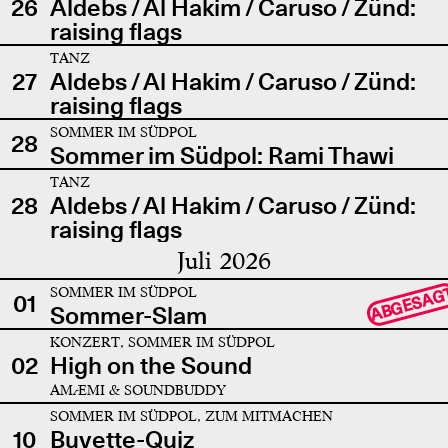
26
Aldebs / Al Hakim / Caruso / Zünd:
raising flags
TANZ
27
Aldebs / Al Hakim / Caruso / Zünd:
raising flags
SOMMER IM SÜDPOL
28
Sommer im Südpol: Rami Thawi
TANZ
28
Aldebs / Al Hakim / Caruso / Zünd:
raising flags
Juli 2026
SOMMER IM SÜDPOL
ABGESAG
01
Sommer-Slam
KONZERT, SOMMER IM SÜDPOL
02
High on the Sound
AMÆMI & SOUNDBUDDY
SOMMER IM SÜDPOL, ZUM MITMACHEN
10
Buvette-Quiz