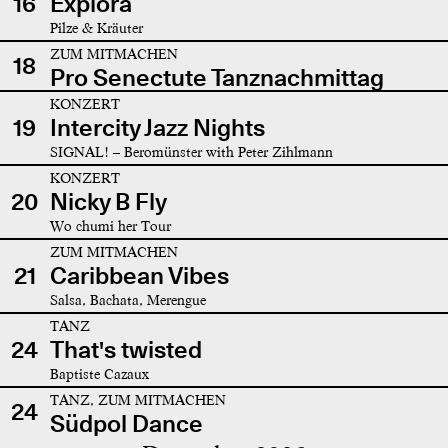
16
Explora
Pilze & Kräuter
ZUM MITMACHEN
18
Pro Senectute Tanznachmittag
KONZERT
19
Intercity Jazz Nights
SIGNAL! – Beromünster with Peter Zihlmann
KONZERT
20
Nicky B Fly
Wo chumi her Tour
ZUM MITMACHEN
21
Caribbean Vibes
Salsa, Bachata, Merengue
TANZ
24
That's twisted
Baptiste Cazaux
TANZ, ZUM MITMACHEN
24
Südpol Dance