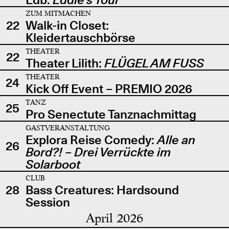
ZUM MITMACHEN
22
Walk-in Closet:
Kleidertauschbörse
THEATER
22
Theater Lilith:
FLÜGEL AM FUSS
THEATER
24
Kick Off Event – PREMIO 2026
TANZ
25
Pro Senectute Tanznachmittag
GASTVERANSTALTUNG
Explora Reise Comedy:
Alle an
26
Bord?! – Drei Verrückte im
Solarboot
CLUB
28
Bass Creatures: Hardsound
Session
April 2026