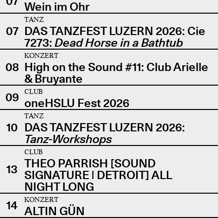
07
Wein im Ohr
TANZ
07
DAS TANZFEST LUZERN 2026: Cie
7273:
Dead Horse in a Bathtub
KONZERT
08
High on the Sound #11: Club Arielle
& Bruyante
CLUB
09
oneHSLU Fest 2026
TANZ
10
DAS TANZFEST LUZERN 2026:
Tanz-Workshops
CLUB
THEO PARRISH [SOUND
13
SIGNATURE | DETROIT] ALL
NIGHT LONG
KONZERT
14
ALTIN GÜN