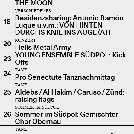
THE MOON
VERSCHIEDENES
Residenzsharing: Antonio Ramón
18
Luque u.v.m.: VON HINTEN
DURCHS KNIE INS AUGE (AT)
KONZERT
20
Hells Metal Army
YOUNG ENSEMBLE SÜDPOL: Kick
23
Offs
TANZ
24
Pro Senectute Tanznachmittag
TANZ
25
Aldebs / Al Hakim / Caruso / Zünd:
raising flags
SOMMER IM SÜDPOL
26
Sommer im Südpol: Gemischter
Chor Obernau
TANZ