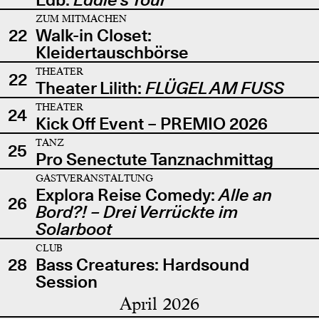
ZUM MITMACHEN
22
Walk-in Closet:
Kleidertauschbörse
THEATER
22
Theater Lilith:
FLÜGEL AM FUSS
THEATER
24
Kick Off Event – PREMIO 2026
TANZ
25
Pro Senectute Tanznachmittag
GASTVERANSTALTUNG
Explora Reise Comedy:
Alle an
26
Bord?! – Drei Verrückte im
Solarboot
CLUB
28
Bass Creatures: Hardsound
Session
April 2026