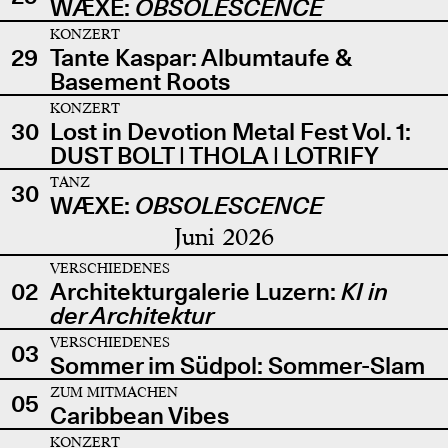
WÆXE:
OBSOLESCENCE
KONZERT
29
Tante Kaspar: Albumtaufe &
Basement Roots
KONZERT
30
Lost in Devotion Metal Fest Vol. 1:
DUST BOLT | THOLA | LOTRIFY
TANZ
30
WÆXE:
OBSOLESCENCE
Juni 2026
VERSCHIEDENES
02
Architekturgalerie Luzern:
KI in
der Architektur
VERSCHIEDENES
03
Sommer im Südpol: Sommer-Slam
ZUM MITMACHEN
05
Caribbean Vibes
KONZERT