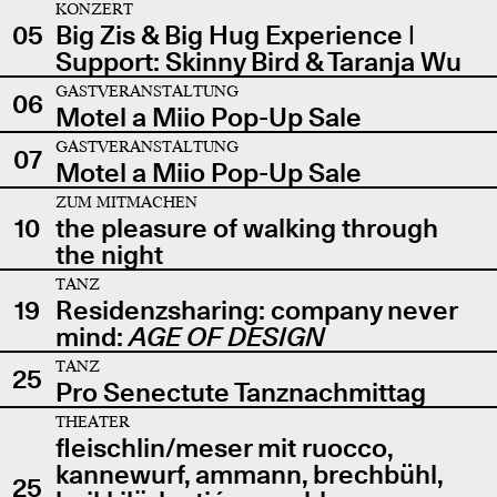
KONZERT
05
Big Zis & Big Hug Experience |
Support: Skinny Bird & Taranja Wu
GASTVERANSTALTUNG
06
Motel a Miio Pop-Up Sale
GASTVERANSTALTUNG
07
Motel a Miio Pop-Up Sale
ZUM MITMACHEN
10
the pleasure of walking through
the night
TANZ
19
Residenzsharing: company never
mind:
AGE OF DESIGN
TANZ
25
Pro Senectute Tanznachmittag
THEATER
fleischlin/meser mit ruocco,
kannewurf, ammann, brechbühl,
25