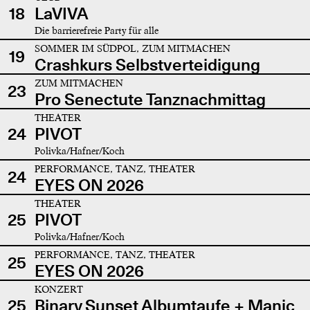
18
LaVIVA
Die barrierefreie Party für alle
SOMMER IM SÜDPOL, ZUM MITMACHEN
19
Crashkurs Selbstverteidigung
ZUM MITMACHEN
23
Pro Senectute Tanznachmittag
THEATER
24
PIVOT
Polivka/Hafner/Koch
PERFORMANCE, TANZ, THEATER
24
EYES ON 2026
THEATER
25
PIVOT
Polivka/Hafner/Koch
PERFORMANCE, TANZ, THEATER
25
EYES ON 2026
KONZERT
25
Binary Sunset Albumtaufe + Manic