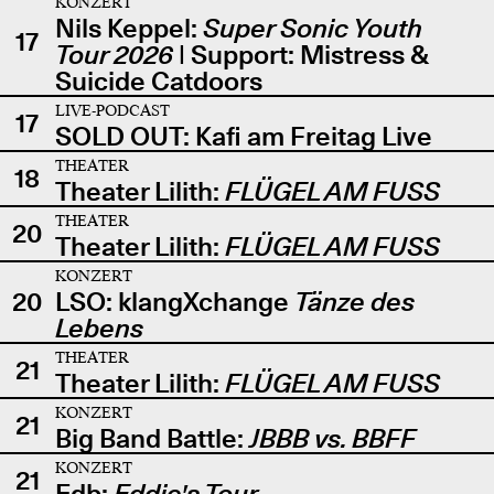
KONZERT
Nils Keppel:
Super Sonic Youth
17
Tour 2026
| Support: Mistress &
Suicide Catdoors
LIVE-PODCAST
17
SOLD OUT: Kafi am Freitag Live
THEATER
18
Theater Lilith:
FLÜGEL AM FUSS
THEATER
20
Theater Lilith:
FLÜGEL AM FUSS
KONZERT
20
LSO: klangXchange
Tänze des
Lebens
THEATER
21
Theater Lilith:
FLÜGEL AM FUSS
KONZERT
21
Big Band Battle:
JBBB vs. BBFF
KONZERT
21
Edb:
Eddie's Tour