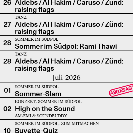
26
Aldebs / Al Hakim / Caruso / Zünd:
raising flags
TANZ
27
Aldebs / Al Hakim / Caruso / Zünd:
raising flags
SOMMER IM SÜDPOL
28
Sommer im Südpol: Rami Thawi
TANZ
28
Aldebs / Al Hakim / Caruso / Zünd:
raising flags
Juli 2026
SOMMER IM SÜDPOL
ABGESAG
01
Sommer-Slam
KONZERT, SOMMER IM SÜDPOL
02
High on the Sound
AMÆMI & SOUNDBUDDY
SOMMER IM SÜDPOL, ZUM MITMACHEN
10
Buvette-Quiz