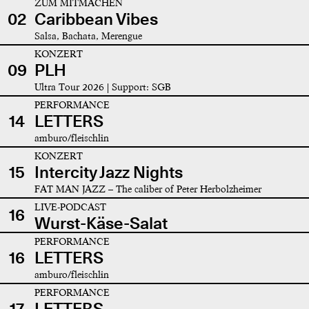
ZUM MITMACHEN
02
Caribbean Vibes
Salsa, Bachata, Merengue
KONZERT
09
PLH
Ultra Tour 2026 | Support: SGB
PERFORMANCE
14
LETTERS
amburo/fleischlin
KONZERT
15
Intercity Jazz Nights
FAT MAN JAZZ – The caliber of Peter Herbolzheimer
LIVE-PODCAST
16
Wurst-Käse-Salat
PERFORMANCE
16
LETTERS
amburo/fleischlin
PERFORMANCE
17
LETTERS