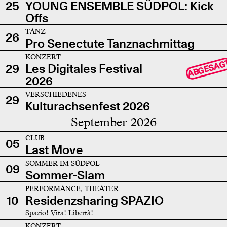
25
YOUNG ENSEMBLE SÜDPOL: Kick
Offs
TANZ
26
Pro Senectute Tanznachmittag
KONZERT
ABGESAG
29
Les Digitales Festival
2026
VERSCHIEDENES
29
Kulturachsenfest 2026
September 2026
CLUB
05
Last Move
SOMMER IM SÜDPOL
09
Sommer-Slam
PERFORMANCE, THEATER
10
Residenzsharing SPAZIO
Spazio! Vita! Libertà!
KONZERT