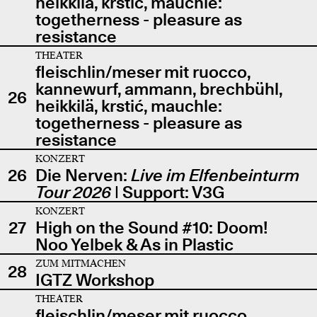
heikkilä, krstić, mauchle:
togetherness - pleasure as
resistance
THEATER
fleischlin/meser mit ruocco,
kannewurf, ammann, brechbühl,
26
heikkilä, krstić, mauchle:
togetherness - pleasure as
resistance
KONZERT
26
Die Nerven:
Live im Elfenbeinturm
Tour 2026
| Support: V3G
KONZERT
27
High on the Sound #10: Doom!
Noo Yelbek & As in Plastic
ZUM MITMACHEN
28
IGTZ Workshop
THEATER
fleischlin/meser mit ruocco,