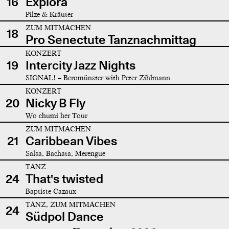
16
Explora
Pilze & Kräuter
ZUM MITMACHEN
18
Pro Senectute Tanznachmittag
KONZERT
19
Intercity Jazz Nights
SIGNAL! – Beromünster with Peter Zihlmann
KONZERT
20
Nicky B Fly
Wo chumi her Tour
ZUM MITMACHEN
21
Caribbean Vibes
Salsa, Bachata, Merengue
TANZ
24
That's twisted
Baptiste Cazaux
TANZ, ZUM MITMACHEN
24
Südpol Dance