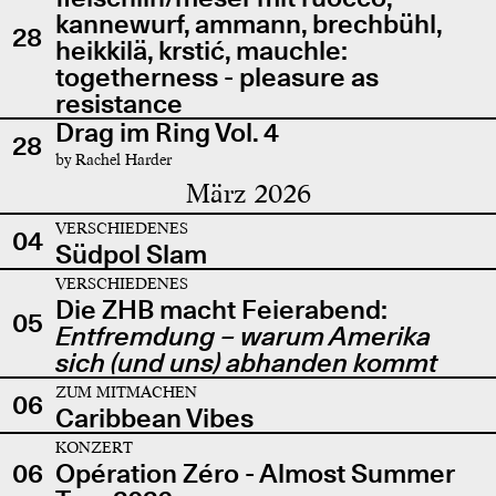
kannewurf, ammann, brechbühl,
28
heikkilä, krstić, mauchle:
togetherness - pleasure as
resistance
Drag im Ring Vol. 4
28
by Rachel Harder
März 2026
VERSCHIEDENES
04
Südpol Slam
VERSCHIEDENES
Die ZHB macht Feierabend:
05
Entfremdung – warum Amerika
sich (und uns) abhanden kommt
ZUM MITMACHEN
06
Caribbean Vibes
KONZERT
06
Opération Zéro - Almost Summer