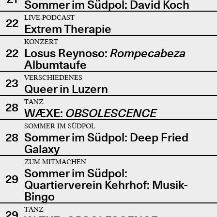
Sommer im Südpol: David Koch
LIVE-PODCAST
22
Extrem Therapie
KONZERT
22
Losus Reynoso:
Rompecabeza
Albumtaufe
VERSCHIEDENES
23
Queer in Luzern
TANZ
28
WÆXE:
OBSOLESCENCE
SOMMER IM SÜDPOL
28
Sommer im Südpol: Deep Fried
Galaxy
ZUM MITMACHEN
Sommer im Südpol:
29
Quartierverein Kehrhof: Musik-
Bingo
TANZ
29