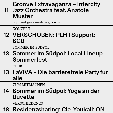
Groove Extravaganza – Intercity
11
Jazz Orchestra feat. Anatole
Muster
big band goes modern grooves
KONZERT
12
VERSCHOBEN: PLH | Support:
SGB
SOMMER IM SÜDPOL
13
Sommer im Südpol: Local Lineup
Sommerfest
CLUB
13
LaVIVA – Die barrierefreie Party für
alle
ZUM MITMACHEN
14
Sommer im Südpol: Yoga an der
Buvette
VERSCHIEDENES
18
Residenzsharing: Cie. Youkali: ON