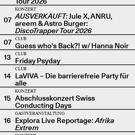
Tour 2026
KONZERT
AUSVERKAUFT:
Jule X, ANRU,
07
areem & Astro Burger:
DiscoTrapper Tour 2026
CLUB
07
Guess who's Back?! w/ Hanna Noir
CLUB
13
Friday Psyday
CLUB
14
LaVIVA – Die barrierefreie Party für
alle
KONZERT
15
Abschlusskonzert Swiss
Conducting Days
GASTVERANSTALTUNG
16
Explora Live Reportage:
Afrika
Extrem