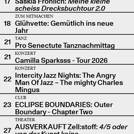
17
Saskia Fröhlich:
Meine kleine
scheiss Drecksbuchtour 2.0
ZUM MITMACHEN
18
Glühvette: Gemütlich ins neue
Jahr
TANZ
21
Pro Senectute Tanznachmittag
KONZERT
21
Camilla Sparksss - Tour 2026
KONZERT
Intercity Jazz Nights: The Angry
22
Man Of Jazz – The mighty Charles
Mingus
CLUB
23
ECLIPSE BOUNDARIES: Outer
Boundary - Chapter Two
THEATER
AUSVERKAUFT Zell:stoff:
4/5 oder
27
von der Kunst keine