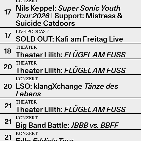
KONZERT
Nils Keppel:
Super Sonic Youth
17
Tour 2026
| Support: Mistress &
Suicide Catdoors
LIVE-PODCAST
17
SOLD OUT: Kafi am Freitag Live
THEATER
18
Theater Lilith:
FLÜGEL AM FUSS
THEATER
20
Theater Lilith:
FLÜGEL AM FUSS
KONZERT
20
LSO: klangXchange
Tänze des
Lebens
THEATER
21
Theater Lilith:
FLÜGEL AM FUSS
KONZERT
21
Big Band Battle:
JBBB vs. BBFF
KONZERT
21
Edb:
Eddie's Tour