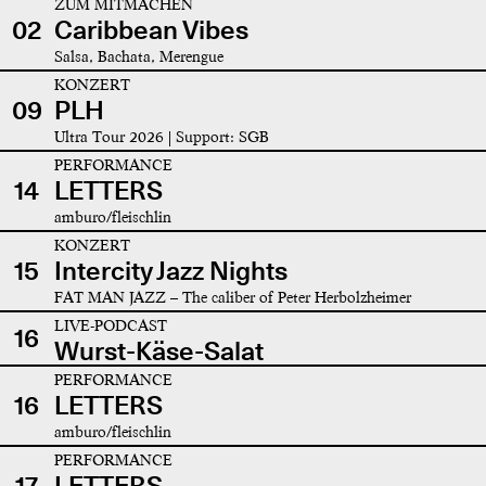
ZUM MITMACHEN
02
Caribbean Vibes
Salsa, Bachata, Merengue
KONZERT
09
PLH
Ultra Tour 2026 | Support: SGB
PERFORMANCE
14
LETTERS
amburo/fleischlin
KONZERT
15
Intercity Jazz Nights
FAT MAN JAZZ – The caliber of Peter Herbolzheimer
LIVE-PODCAST
16
Wurst-Käse-Salat
PERFORMANCE
16
LETTERS
amburo/fleischlin
PERFORMANCE
17
LETTERS