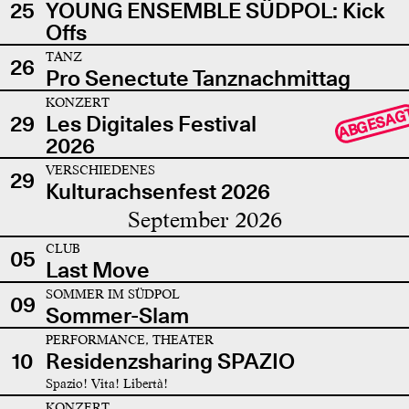
25
YOUNG ENSEMBLE SÜDPOL: Kick
Offs
TANZ
26
Pro Senectute Tanznachmittag
KONZERT
ABGESAG
29
Les Digitales Festival
2026
VERSCHIEDENES
29
Kulturachsenfest 2026
September 2026
CLUB
05
Last Move
SOMMER IM SÜDPOL
09
Sommer-Slam
PERFORMANCE, THEATER
10
Residenzsharing SPAZIO
Spazio! Vita! Libertà!
KONZERT