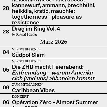
kannewurf, ammann, brechbühl,
28
heikkilä, krstić, mauchle:
togetherness - pleasure as
resistance
Drag im Ring Vol. 4
28
by Rachel Harder
März 2026
VERSCHIEDENES
04
Südpol Slam
VERSCHIEDENES
Die ZHB macht Feierabend:
05
Entfremdung – warum Amerika
sich (und uns) abhanden kommt
ZUM MITMACHEN
06
Caribbean Vibes
KONZERT
06
Opération Zéro - Almost Summer