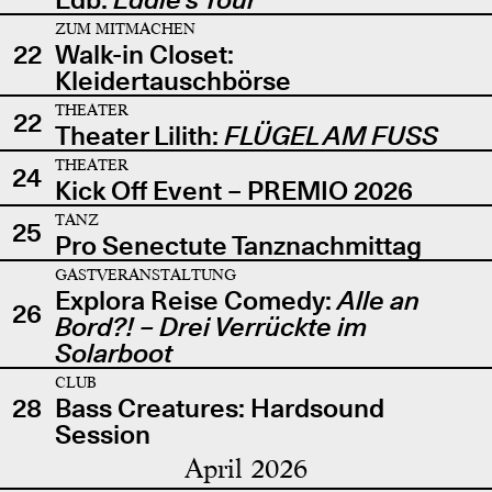
ZUM MITMACHEN
22
Walk-in Closet:
Kleidertauschbörse
THEATER
22
Theater Lilith:
FLÜGEL AM FUSS
THEATER
24
Kick Off Event – PREMIO 2026
TANZ
25
Pro Senectute Tanznachmittag
GASTVERANSTALTUNG
Explora Reise Comedy:
Alle an
26
Bord?! – Drei Verrückte im
Solarboot
CLUB
28
Bass Creatures: Hardsound
Session
April 2026