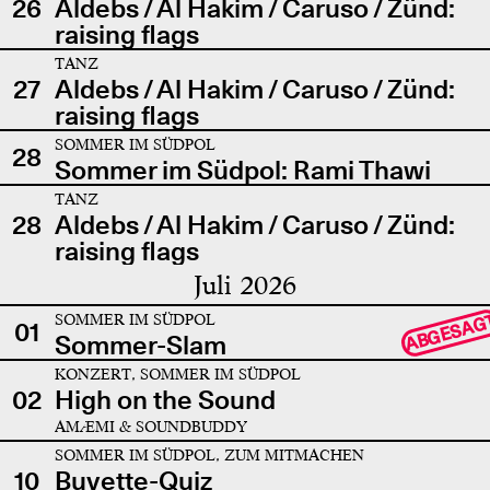
26
Aldebs / Al Hakim / Caruso / Zünd:
raising flags
TANZ
27
Aldebs / Al Hakim / Caruso / Zünd:
raising flags
SOMMER IM SÜDPOL
28
Sommer im Südpol: Rami Thawi
TANZ
28
Aldebs / Al Hakim / Caruso / Zünd:
raising flags
Juli 2026
SOMMER IM SÜDPOL
ABGESAG
01
Sommer-Slam
KONZERT, SOMMER IM SÜDPOL
02
High on the Sound
AMÆMI & SOUNDBUDDY
SOMMER IM SÜDPOL, ZUM MITMACHEN
10
Buvette-Quiz