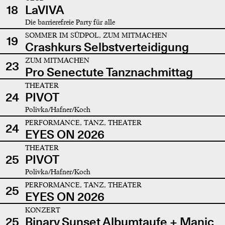
18
LaVIVA
Die barrierefreie Party für alle
SOMMER IM SÜDPOL, ZUM MITMACHEN
19
Crashkurs Selbstverteidigung
ZUM MITMACHEN
23
Pro Senectute Tanznachmittag
THEATER
24
PIVOT
Polivka/Hafner/Koch
PERFORMANCE, TANZ, THEATER
24
EYES ON 2026
THEATER
25
PIVOT
Polivka/Hafner/Koch
PERFORMANCE, TANZ, THEATER
25
EYES ON 2026
KONZERT
25
Binary Sunset Albumtaufe + Manic