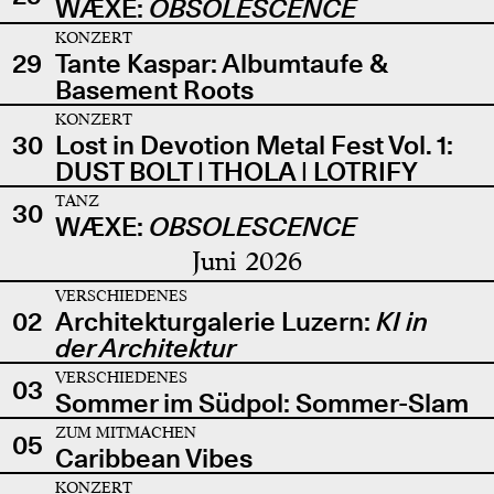
WÆXE:
OBSOLESCENCE
KONZERT
29
Tante Kaspar: Albumtaufe &
Basement Roots
KONZERT
30
Lost in Devotion Metal Fest Vol. 1:
DUST BOLT | THOLA | LOTRIFY
TANZ
30
WÆXE:
OBSOLESCENCE
Juni 2026
VERSCHIEDENES
02
Architekturgalerie Luzern:
KI in
der Architektur
VERSCHIEDENES
03
Sommer im Südpol: Sommer-Slam
ZUM MITMACHEN
05
Caribbean Vibes
KONZERT