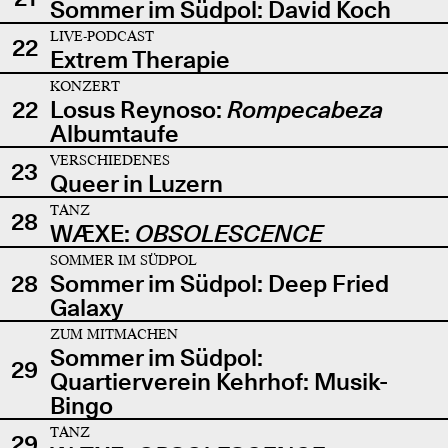
Sommer im Südpol: David Koch
LIVE-PODCAST
22
Extrem Therapie
KONZERT
22
Losus Reynoso:
Rompecabeza
Albumtaufe
VERSCHIEDENES
23
Queer in Luzern
TANZ
28
WÆXE:
OBSOLESCENCE
SOMMER IM SÜDPOL
28
Sommer im Südpol: Deep Fried
Galaxy
ZUM MITMACHEN
Sommer im Südpol:
29
Quartierverein Kehrhof: Musik-
Bingo
TANZ
29