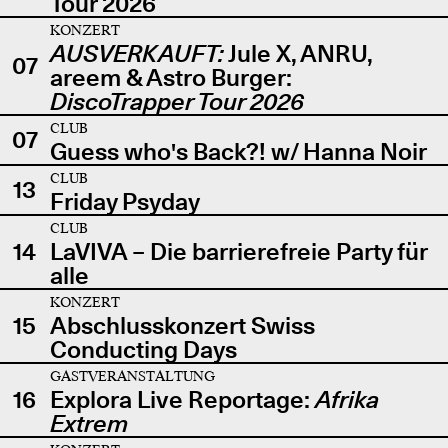
Tour 2026
KONZERT
AUSVERKAUFT:
Jule X, ANRU,
07
areem & Astro Burger:
DiscoTrapper Tour 2026
CLUB
07
Guess who's Back?! w/ Hanna Noir
CLUB
13
Friday Psyday
CLUB
14
LaVIVA – Die barrierefreie Party für
alle
KONZERT
15
Abschlusskonzert Swiss
Conducting Days
GASTVERANSTALTUNG
16
Explora Live Reportage:
Afrika
Extrem