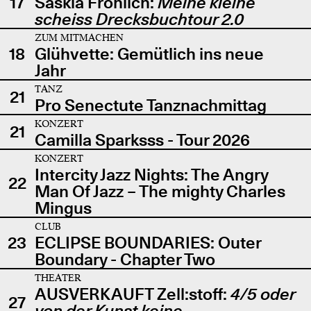
17
Saskia Fröhlich:
Meine kleine
scheiss Drecksbuchtour 2.0
ZUM MITMACHEN
18
Glühvette: Gemütlich ins neue
Jahr
TANZ
21
Pro Senectute Tanznachmittag
KONZERT
21
Camilla Sparksss - Tour 2026
KONZERT
Intercity Jazz Nights: The Angry
22
Man Of Jazz – The mighty Charles
Mingus
CLUB
23
ECLIPSE BOUNDARIES: Outer
Boundary - Chapter Two
THEATER
AUSVERKAUFT Zell:stoff:
4/5 oder
27
von der Kunst keine