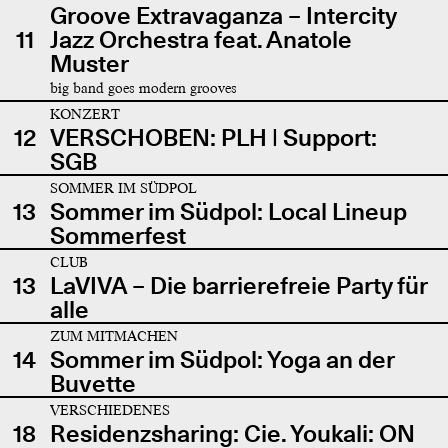
Groove Extravaganza – Intercity
11
Jazz Orchestra feat. Anatole
Muster
big band goes modern grooves
KONZERT
12
VERSCHOBEN: PLH | Support:
SGB
SOMMER IM SÜDPOL
13
Sommer im Südpol: Local Lineup
Sommerfest
CLUB
13
LaVIVA – Die barrierefreie Party für
alle
ZUM MITMACHEN
14
Sommer im Südpol: Yoga an der
Buvette
VERSCHIEDENES
18
Residenzsharing: Cie. Youkali: ON