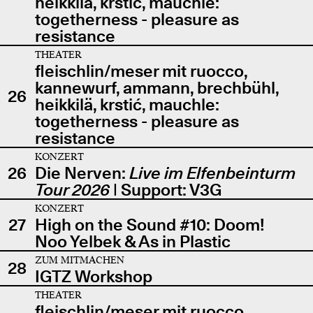
heikkilä, krstić, mauchle:
togetherness - pleasure as
resistance
THEATER
fleischlin/meser mit ruocco,
kannewurf, ammann, brechbühl,
26
heikkilä, krstić, mauchle:
togetherness - pleasure as
resistance
KONZERT
26
Die Nerven:
Live im Elfenbeinturm
Tour 2026
| Support: V3G
KONZERT
27
High on the Sound #10: Doom!
Noo Yelbek & As in Plastic
ZUM MITMACHEN
28
IGTZ Workshop
THEATER
fleischlin/meser mit ruocco,