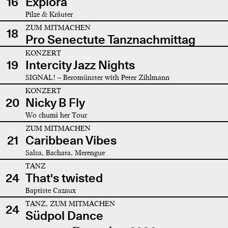
16
Explora
Pilze & Kräuter
ZUM MITMACHEN
18
Pro Senectute Tanznachmittag
KONZERT
19
Intercity Jazz Nights
SIGNAL! – Beromünster with Peter Zihlmann
KONZERT
20
Nicky B Fly
Wo chumi her Tour
ZUM MITMACHEN
21
Caribbean Vibes
Salsa, Bachata, Merengue
TANZ
24
That's twisted
Baptiste Cazaux
TANZ, ZUM MITMACHEN
24
Südpol Dance