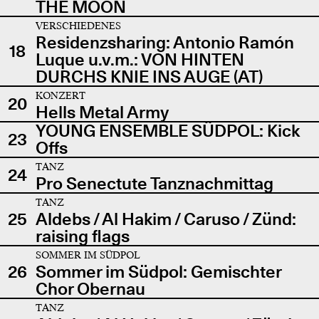
THE MOON
VERSCHIEDENES
Residenzsharing: Antonio Ramón
18
Luque u.v.m.: VON HINTEN
DURCHS KNIE INS AUGE (AT)
KONZERT
20
Hells Metal Army
YOUNG ENSEMBLE SÜDPOL: Kick
23
Offs
TANZ
24
Pro Senectute Tanznachmittag
TANZ
25
Aldebs / Al Hakim / Caruso / Zünd:
raising flags
SOMMER IM SÜDPOL
26
Sommer im Südpol: Gemischter
Chor Obernau
TANZ