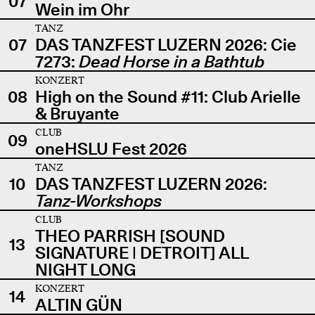
07
Wein im Ohr
TANZ
07
DAS TANZFEST LUZERN 2026: Cie
7273:
Dead Horse in a Bathtub
KONZERT
08
High on the Sound #11: Club Arielle
& Bruyante
CLUB
09
oneHSLU Fest 2026
TANZ
10
DAS TANZFEST LUZERN 2026:
Tanz-Workshops
CLUB
THEO PARRISH [SOUND
13
SIGNATURE | DETROIT] ALL
NIGHT LONG
KONZERT
14
ALTIN GÜN