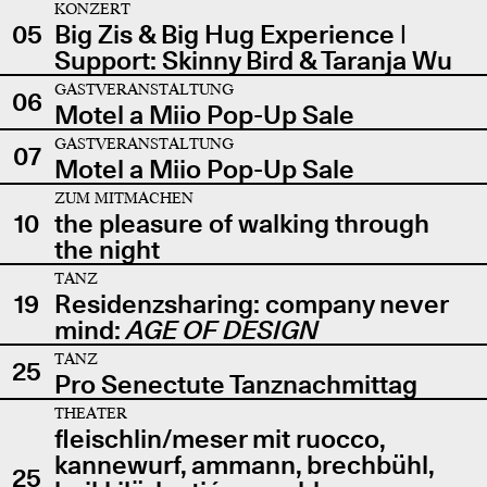
KONZERT
05
Big Zis & Big Hug Experience |
Support: Skinny Bird & Taranja Wu
GASTVERANSTALTUNG
06
Motel a Miio Pop-Up Sale
GASTVERANSTALTUNG
07
Motel a Miio Pop-Up Sale
ZUM MITMACHEN
10
the pleasure of walking through
the night
TANZ
19
Residenzsharing: company never
mind:
AGE OF DESIGN
TANZ
25
Pro Senectute Tanznachmittag
THEATER
fleischlin/meser mit ruocco,
kannewurf, ammann, brechbühl,
25