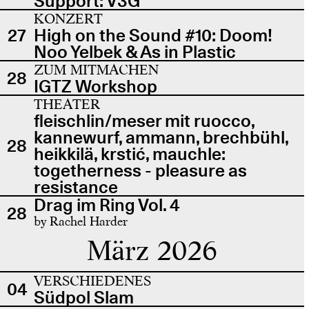
Support: V3G
KONZERT
27
High on the Sound #10: Doom!
Noo Yelbek & As in Plastic
ZUM MITMACHEN
28
IGTZ Workshop
THEATER
fleischlin/meser mit ruocco,
kannewurf, ammann, brechbühl,
28
heikkilä, krstić, mauchle:
togetherness - pleasure as
resistance
Drag im Ring Vol. 4
28
by Rachel Harder
März 2026
VERSCHIEDENES
04
Südpol Slam