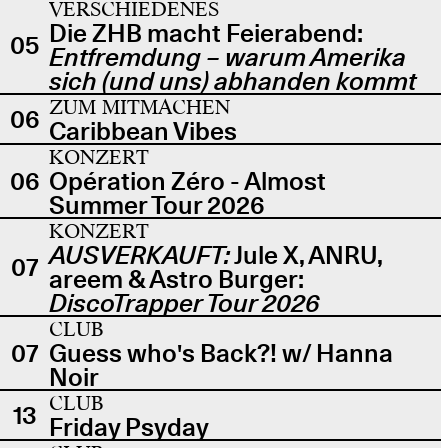
VERSCHIEDENES
Die ZHB macht Feierabend:
05
Entfremdung – warum Amerika
sich (und uns) abhanden kommt
ZUM MITMACHEN
06
Caribbean Vibes
KONZERT
06
Opération Zéro - Almost
Summer Tour 2026
KONZERT
AUSVERKAUFT:
Jule X, ANRU,
07
areem & Astro Burger:
DiscoTrapper Tour 2026
CLUB
07
Guess who's Back?! w/ Hanna
Noir
CLUB
13
Friday Psyday