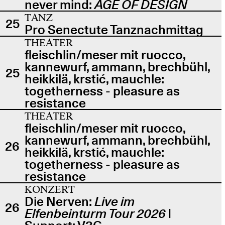
never mind:
AGE OF DESIGN
TANZ
25
Pro Senectute Tanznachmittag
THEATER
fleischlin/meser mit ruocco,
kannewurf, ammann, brechbühl,
25
heikkilä, krstić, mauchle:
togetherness - pleasure as
resistance
THEATER
fleischlin/meser mit ruocco,
kannewurf, ammann, brechbühl,
26
heikkilä, krstić, mauchle:
togetherness - pleasure as
resistance
KONZERT
Die Nerven:
Live im
26
Elfenbeinturm Tour 2026
|