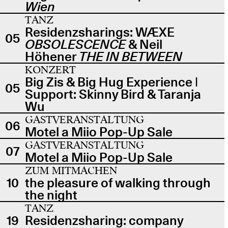
Wien
TANZ
Residenzsharings: WÆXE
05
OBSOLESCENCE
& Neil
Höhener
THE IN BETWEEN
KONZERT
Big Zis & Big Hug Experience |
05
Support: Skinny Bird & Taranja
Wu
GASTVERANSTALTUNG
06
Motel a Miio Pop-Up Sale
GASTVERANSTALTUNG
07
Motel a Miio Pop-Up Sale
ZUM MITMACHEN
10
the pleasure of walking through
the night
TANZ
19
Residenzsharing: company