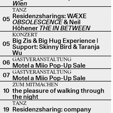
Wien
TANZ
Residenzsharings: WÆXE
05
OBSOLESCENCE
& Neil
Höhener
THE IN BETWEEN
KONZERT
Big Zis & Big Hug Experience |
05
Support: Skinny Bird & Taranja
Wu
GASTVERANSTALTUNG
06
Motel a Miio Pop-Up Sale
GASTVERANSTALTUNG
07
Motel a Miio Pop-Up Sale
ZUM MITMACHEN
10
the pleasure of walking through
the night
TANZ
19
Residenzsharing: company