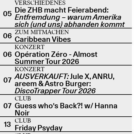
VERSCHIEDENES
Die ZHB macht Feierabend:
05
Entfremdung – warum Amerika
sich (und uns) abhanden kommt
ZUM MITMACHEN
06
Caribbean Vibes
KONZERT
06
Opération Zéro - Almost
Summer Tour 2026
KONZERT
AUSVERKAUFT:
Jule X, ANRU,
07
areem & Astro Burger:
DiscoTrapper Tour 2026
CLUB
07
Guess who's Back?! w/ Hanna
Noir
CLUB
13
Friday Psyday