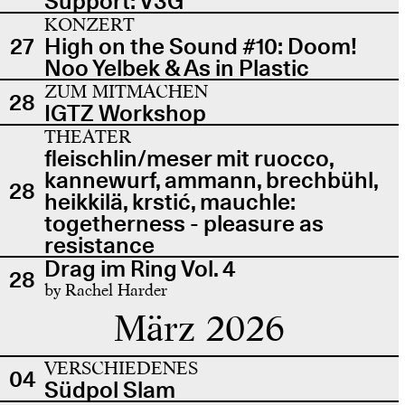
Support: V3G
KONZERT
27
High on the Sound #10: Doom!
Noo Yelbek & As in Plastic
ZUM MITMACHEN
28
IGTZ Workshop
THEATER
fleischlin/meser mit ruocco,
kannewurf, ammann, brechbühl,
28
heikkilä, krstić, mauchle:
togetherness - pleasure as
resistance
Drag im Ring Vol. 4
28
by Rachel Harder
März 2026
VERSCHIEDENES
04
Südpol Slam