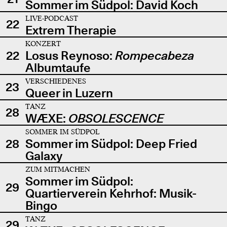
Sommer im Südpol: David Koch
LIVE-PODCAST
22
Extrem Therapie
KONZERT
22
Losus Reynoso:
Rompecabeza
Albumtaufe
VERSCHIEDENES
23
Queer in Luzern
TANZ
28
WÆXE:
OBSOLESCENCE
SOMMER IM SÜDPOL
28
Sommer im Südpol: Deep Fried
Galaxy
ZUM MITMACHEN
Sommer im Südpol:
29
Quartierverein Kehrhof: Musik-
Bingo
TANZ
29