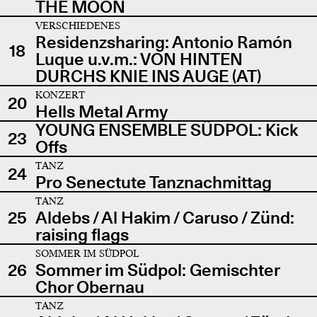
THE MOON
VERSCHIEDENES
Residenzsharing: Antonio Ramón
18
Luque u.v.m.: VON HINTEN
DURCHS KNIE INS AUGE (AT)
KONZERT
20
Hells Metal Army
YOUNG ENSEMBLE SÜDPOL: Kick
23
Offs
TANZ
24
Pro Senectute Tanznachmittag
TANZ
25
Aldebs / Al Hakim / Caruso / Zünd:
raising flags
SOMMER IM SÜDPOL
26
Sommer im Südpol: Gemischter
Chor Obernau
TANZ