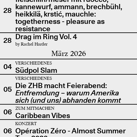
kannewurf, ammann, brechbühl,
28
heikkilä, krstić, mauchle:
togetherness - pleasure as
resistance
Drag im Ring Vol. 4
28
by Rachel Harder
März 2026
VERSCHIEDENES
04
Südpol Slam
VERSCHIEDENES
Die ZHB macht Feierabend:
05
Entfremdung – warum Amerika
sich (und uns) abhanden kommt
ZUM MITMACHEN
06
Caribbean Vibes
KONZERT
06
Opération Zéro - Almost Summer