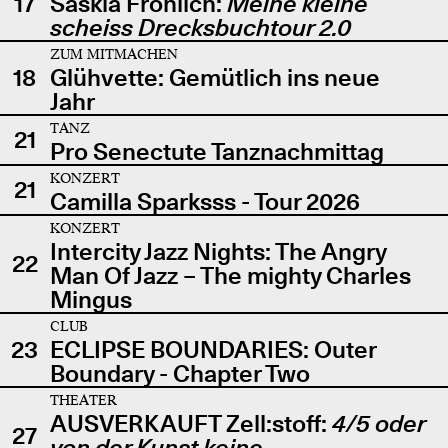
17
Saskia Fröhlich:
Meine kleine
scheiss Drecksbuchtour 2.0
ZUM MITMACHEN
18
Glühvette: Gemütlich ins neue
Jahr
TANZ
21
Pro Senectute Tanznachmittag
KONZERT
21
Camilla Sparksss - Tour 2026
KONZERT
Intercity Jazz Nights: The Angry
22
Man Of Jazz – The mighty Charles
Mingus
CLUB
23
ECLIPSE BOUNDARIES: Outer
Boundary - Chapter Two
THEATER
AUSVERKAUFT Zell:stoff:
4/5 oder
27
von der Kunst keine