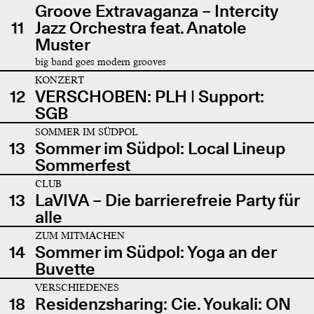
Groove Extravaganza – Intercity
11
Jazz Orchestra feat. Anatole
Muster
big band goes modern grooves
KONZERT
12
VERSCHOBEN: PLH | Support:
SGB
SOMMER IM SÜDPOL
13
Sommer im Südpol: Local Lineup
Sommerfest
CLUB
13
LaVIVA – Die barrierefreie Party für
alle
ZUM MITMACHEN
14
Sommer im Südpol: Yoga an der
Buvette
VERSCHIEDENES
18
Residenzsharing: Cie. Youkali: ON