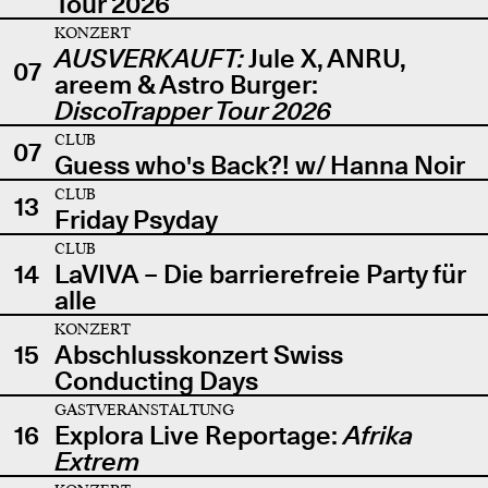
Tour 2026
KONZERT
AUSVERKAUFT:
Jule X, ANRU,
07
areem & Astro Burger:
DiscoTrapper Tour 2026
CLUB
07
Guess who's Back?! w/ Hanna Noir
CLUB
13
Friday Psyday
CLUB
14
LaVIVA – Die barrierefreie Party für
alle
KONZERT
15
Abschlusskonzert Swiss
Conducting Days
GASTVERANSTALTUNG
16
Explora Live Reportage:
Afrika
Extrem