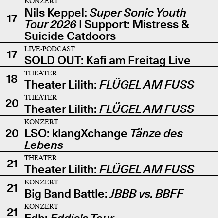
KONZERT
Nils Keppel:
Super Sonic Youth
17
Tour 2026
| Support: Mistress &
Suicide Catdoors
LIVE-PODCAST
17
SOLD OUT: Kafi am Freitag Live
THEATER
18
Theater Lilith:
FLÜGEL AM FUSS
THEATER
20
Theater Lilith:
FLÜGEL AM FUSS
KONZERT
20
LSO: klangXchange
Tänze des
Lebens
THEATER
21
Theater Lilith:
FLÜGEL AM FUSS
KONZERT
21
Big Band Battle:
JBBB vs. BBFF
KONZERT
21
Edb:
Eddie's Tour