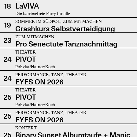
18
LaVIVA
Die barrierefreie Party für alle
SOMMER IM SÜDPOL, ZUM MITMACHEN
19
Crashkurs Selbstverteidigung
ZUM MITMACHEN
23
Pro Senectute Tanznachmittag
THEATER
24
PIVOT
Polivka/Hafner/Koch
PERFORMANCE, TANZ, THEATER
24
EYES ON 2026
THEATER
25
PIVOT
Polivka/Hafner/Koch
PERFORMANCE, TANZ, THEATER
25
EYES ON 2026
KONZERT
25
Binary Sunset Albumtaufe + Manic