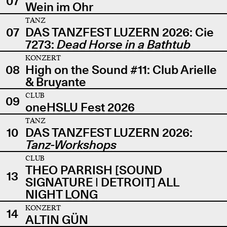
07
Wein im Ohr
TANZ
07
DAS TANZFEST LUZERN 2026: Cie
7273:
Dead Horse in a Bathtub
KONZERT
08
High on the Sound #11: Club Arielle
& Bruyante
CLUB
09
oneHSLU Fest 2026
TANZ
10
DAS TANZFEST LUZERN 2026:
Tanz-Workshops
CLUB
THEO PARRISH [SOUND
13
SIGNATURE | DETROIT] ALL
NIGHT LONG
KONZERT
14
ALTIN GÜN