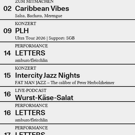
ZUM MITMACHEN
02
Caribbean Vibes
Salsa, Bachata, Merengue
KONZERT
09
PLH
Ultra Tour 2026 | Support: SGB
PERFORMANCE
14
LETTERS
amburo/fleischlin
KONZERT
15
Intercity Jazz Nights
FAT MAN JAZZ – The caliber of Peter Herbolzheimer
LIVE-PODCAST
16
Wurst-Käse-Salat
PERFORMANCE
16
LETTERS
amburo/fleischlin
PERFORMANCE
17
LETTERS