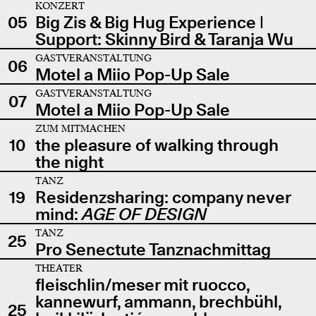
KONZERT
05
Big Zis & Big Hug Experience |
Support: Skinny Bird & Taranja Wu
GASTVERANSTALTUNG
06
Motel a Miio Pop-Up Sale
GASTVERANSTALTUNG
07
Motel a Miio Pop-Up Sale
ZUM MITMACHEN
10
the pleasure of walking through
the night
TANZ
19
Residenzsharing: company never
mind:
AGE OF DESIGN
TANZ
25
Pro Senectute Tanznachmittag
THEATER
fleischlin/meser mit ruocco,
kannewurf, ammann, brechbühl,
25