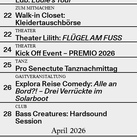
ZUM MITMACHEN
22
Walk-in Closet:
Kleidertauschbörse
THEATER
22
Theater Lilith:
FLÜGEL AM FUSS
THEATER
24
Kick Off Event – PREMIO 2026
TANZ
25
Pro Senectute Tanznachmittag
GASTVERANSTALTUNG
Explora Reise Comedy:
Alle an
26
Bord?! – Drei Verrückte im
Solarboot
CLUB
28
Bass Creatures: Hardsound
Session
April 2026