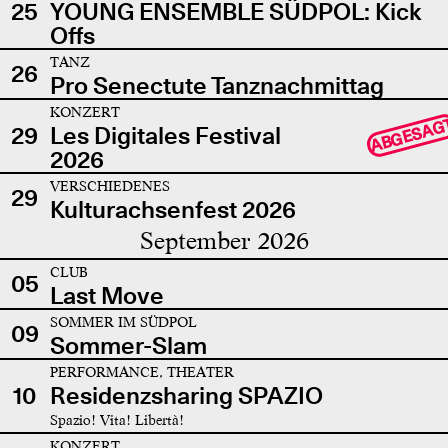
25
YOUNG ENSEMBLE SÜDPOL: Kick
Offs
TANZ
26
Pro Senectute Tanznachmittag
KONZERT
ABGESAG
29
Les Digitales Festival
2026
VERSCHIEDENES
29
Kulturachsenfest 2026
September 2026
CLUB
05
Last Move
SOMMER IM SÜDPOL
09
Sommer-Slam
PERFORMANCE, THEATER
10
Residenzsharing SPAZIO
Spazio! Vita! Libertà!
KONZERT