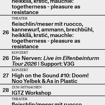
heikkilä, krstić, mauchle:
togetherness - pleasure as
resistance
THEATER
fleischlin/meser mit ruocco,
kannewurf, ammann, brechbühl,
26
heikkilä, krstić, mauchle:
togetherness - pleasure as
resistance
KONZERT
26
Die Nerven:
Live im Elfenbeinturm
Tour 2026
| Support: V3G
KONZERT
27
High on the Sound #10: Doom!
Noo Yelbek & As in Plastic
ZUM MITMACHEN
28
IGTZ Workshop
THEATER
fleischlin/meser mit ruocco,