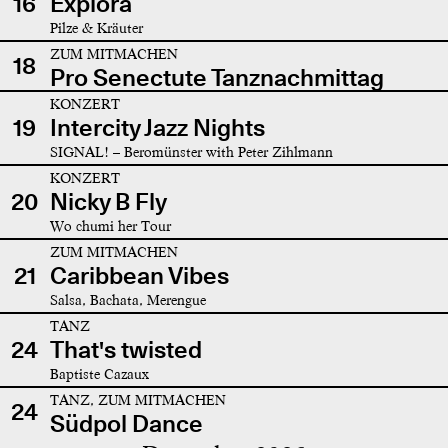
16
Explora
Pilze & Kräuter
ZUM MITMACHEN
18
Pro Senectute Tanznachmittag
KONZERT
19
Intercity Jazz Nights
SIGNAL! – Beromünster with Peter Zihlmann
KONZERT
20
Nicky B Fly
Wo chumi her Tour
ZUM MITMACHEN
21
Caribbean Vibes
Salsa, Bachata, Merengue
TANZ
24
That's twisted
Baptiste Cazaux
TANZ, ZUM MITMACHEN
24
Südpol Dance