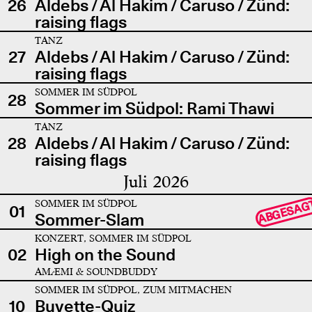
26
Aldebs / Al Hakim / Caruso / Zünd:
raising flags
TANZ
27
Aldebs / Al Hakim / Caruso / Zünd:
raising flags
SOMMER IM SÜDPOL
28
Sommer im Südpol: Rami Thawi
TANZ
28
Aldebs / Al Hakim / Caruso / Zünd:
raising flags
Juli 2026
SOMMER IM SÜDPOL
ABGESAG
01
Sommer-Slam
KONZERT, SOMMER IM SÜDPOL
02
High on the Sound
AMÆMI & SOUNDBUDDY
SOMMER IM SÜDPOL, ZUM MITMACHEN
10
Buvette-Quiz