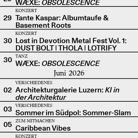
WÆXE:
OBSOLESCENCE
KONZERT
29
Tante Kaspar: Albumtaufe &
Basement Roots
KONZERT
30
Lost in Devotion Metal Fest Vol. 1:
DUST BOLT | THOLA | LOTRIFY
TANZ
30
WÆXE:
OBSOLESCENCE
Juni 2026
VERSCHIEDENES
02
Architekturgalerie Luzern:
KI in
der Architektur
VERSCHIEDENES
03
Sommer im Südpol: Sommer-Slam
ZUM MITMACHEN
05
Caribbean Vibes
KONZERT