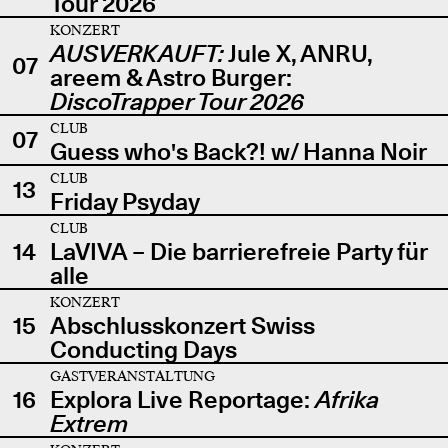
Tour 2026
KONZERT
AUSVERKAUFT:
Jule X, ANRU,
07
areem & Astro Burger:
DiscoTrapper Tour 2026
CLUB
07
Guess who's Back?! w/ Hanna Noir
CLUB
13
Friday Psyday
CLUB
14
LaVIVA – Die barrierefreie Party für
alle
KONZERT
15
Abschlusskonzert Swiss
Conducting Days
GASTVERANSTALTUNG
16
Explora Live Reportage:
Afrika
Extrem