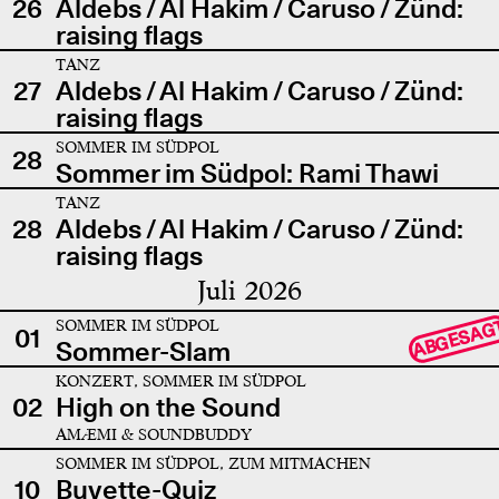
26
Aldebs / Al Hakim / Caruso / Zünd:
raising flags
TANZ
27
Aldebs / Al Hakim / Caruso / Zünd:
raising flags
SOMMER IM SÜDPOL
28
Sommer im Südpol: Rami Thawi
TANZ
28
Aldebs / Al Hakim / Caruso / Zünd:
raising flags
Juli 2026
SOMMER IM SÜDPOL
ABGESAG
01
Sommer-Slam
KONZERT, SOMMER IM SÜDPOL
02
High on the Sound
AMÆMI & SOUNDBUDDY
SOMMER IM SÜDPOL, ZUM MITMACHEN
10
Buvette-Quiz