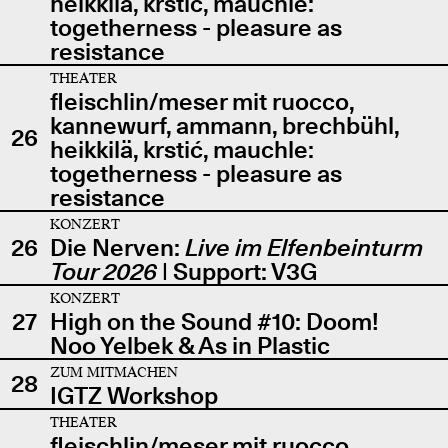
heikkilä, krstić, mauchle:
togetherness - pleasure as
resistance
THEATER
fleischlin/meser mit ruocco,
kannewurf, ammann, brechbühl,
26
heikkilä, krstić, mauchle:
togetherness - pleasure as
resistance
KONZERT
26
Die Nerven:
Live im Elfenbeinturm
Tour 2026
| Support: V3G
KONZERT
27
High on the Sound #10: Doom!
Noo Yelbek & As in Plastic
ZUM MITMACHEN
28
IGTZ Workshop
THEATER
fleischlin/meser mit ruocco,