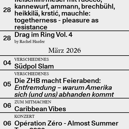
kannewurf, ammann, brechbühl,
28
heikkilä, krstić, mauchle:
togetherness - pleasure as
resistance
Drag im Ring Vol. 4
28
by Rachel Harder
März 2026
VERSCHIEDENES
04
Südpol Slam
VERSCHIEDENES
Die ZHB macht Feierabend:
05
Entfremdung – warum Amerika
sich (und uns) abhanden kommt
ZUM MITMACHEN
06
Caribbean Vibes
KONZERT
06
Opération Zéro - Almost Summer