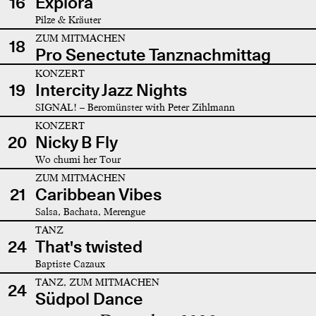
16
Explora
Pilze & Kräuter
ZUM MITMACHEN
18
Pro Senectute Tanznachmittag
KONZERT
19
Intercity Jazz Nights
SIGNAL! – Beromünster with Peter Zihlmann
KONZERT
20
Nicky B Fly
Wo chumi her Tour
ZUM MITMACHEN
21
Caribbean Vibes
Salsa, Bachata, Merengue
TANZ
24
That's twisted
Baptiste Cazaux
TANZ, ZUM MITMACHEN
24
Südpol Dance