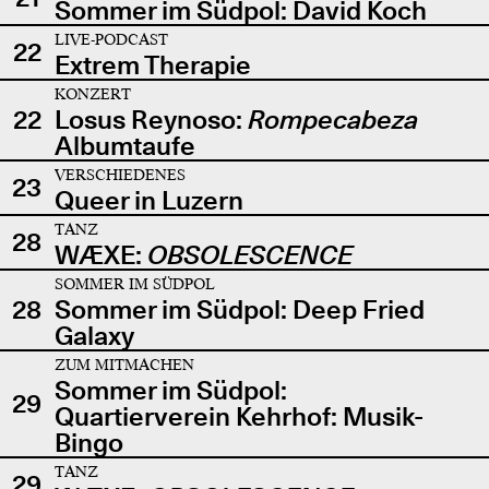
Sommer im Südpol: David Koch
LIVE-PODCAST
22
Extrem Therapie
KONZERT
22
Losus Reynoso:
Rompecabeza
Albumtaufe
VERSCHIEDENES
23
Queer in Luzern
TANZ
28
WÆXE:
OBSOLESCENCE
SOMMER IM SÜDPOL
28
Sommer im Südpol: Deep Fried
Galaxy
ZUM MITMACHEN
Sommer im Südpol:
29
Quartierverein Kehrhof: Musik-
Bingo
TANZ
29