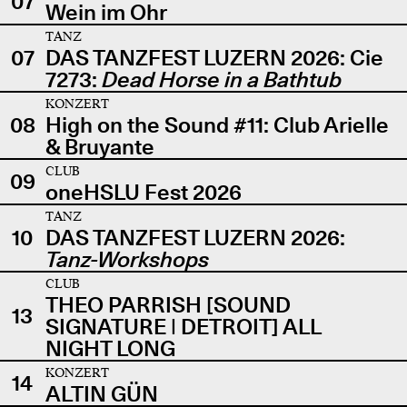
07
Wein im Ohr
TANZ
07
DAS TANZFEST LUZERN 2026: Cie
7273:
Dead Horse in a Bathtub
KONZERT
08
High on the Sound #11: Club Arielle
& Bruyante
CLUB
09
oneHSLU Fest 2026
TANZ
10
DAS TANZFEST LUZERN 2026:
Tanz-Workshops
CLUB
THEO PARRISH [SOUND
13
SIGNATURE | DETROIT] ALL
NIGHT LONG
KONZERT
14
ALTIN GÜN