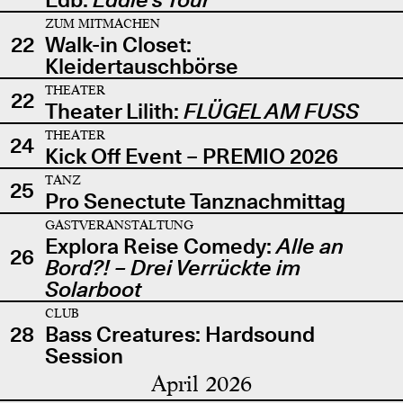
ZUM MITMACHEN
22
Walk-in Closet:
Kleidertauschbörse
THEATER
22
Theater Lilith:
FLÜGEL AM FUSS
THEATER
24
Kick Off Event – PREMIO 2026
TANZ
25
Pro Senectute Tanznachmittag
GASTVERANSTALTUNG
Explora Reise Comedy:
Alle an
26
Bord?! – Drei Verrückte im
Solarboot
CLUB
28
Bass Creatures: Hardsound
Session
April 2026