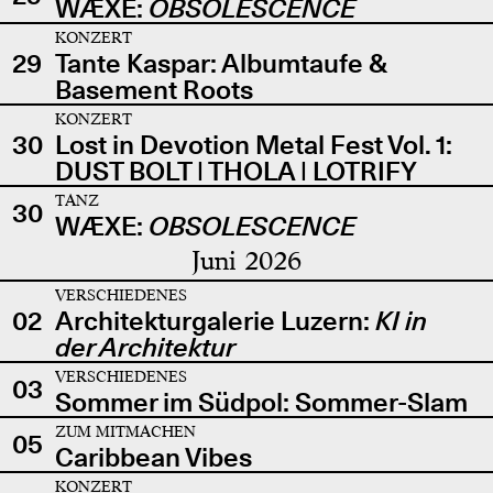
WÆXE:
OBSOLESCENCE
KONZERT
29
Tante Kaspar: Albumtaufe &
Basement Roots
KONZERT
30
Lost in Devotion Metal Fest Vol. 1:
DUST BOLT | THOLA | LOTRIFY
TANZ
30
WÆXE:
OBSOLESCENCE
Juni 2026
VERSCHIEDENES
02
Architekturgalerie Luzern:
KI in
der Architektur
VERSCHIEDENES
03
Sommer im Südpol: Sommer-Slam
ZUM MITMACHEN
05
Caribbean Vibes
KONZERT