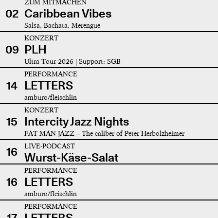
ZUM MITMACHEN
02
Caribbean Vibes
Salsa, Bachata, Merengue
KONZERT
09
PLH
Ultra Tour 2026 | Support: SGB
PERFORMANCE
14
LETTERS
amburo/fleischlin
KONZERT
15
Intercity Jazz Nights
FAT MAN JAZZ – The caliber of Peter Herbolzheimer
LIVE-PODCAST
16
Wurst-Käse-Salat
PERFORMANCE
16
LETTERS
amburo/fleischlin
PERFORMANCE
17
LETTERS