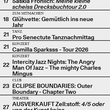
17
Saskia Fröhlich:
Meine kleine
scheiss Drecksbuchtour 2.0
ZUM MITMACHEN
18
Glühvette: Gemütlich ins neue
Jahr
TANZ
21
Pro Senectute Tanznachmittag
KONZERT
21
Camilla Sparksss - Tour 2026
KONZERT
Intercity Jazz Nights: The Angry
22
Man Of Jazz – The mighty Charles
Mingus
CLUB
23
ECLIPSE BOUNDARIES: Outer
Boundary - Chapter Two
THEATER
AUSVERKAUFT Zell:stoff:
4/5 oder
27
von der Kunst keine