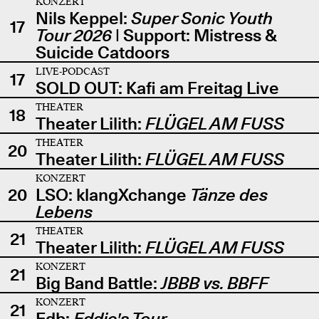
KONZERT
Nils Keppel:
Super Sonic Youth
17
Tour 2026
| Support: Mistress &
Suicide Catdoors
LIVE-PODCAST
17
SOLD OUT: Kafi am Freitag Live
THEATER
18
Theater Lilith:
FLÜGEL AM FUSS
THEATER
20
Theater Lilith:
FLÜGEL AM FUSS
KONZERT
20
LSO: klangXchange
Tänze des
Lebens
THEATER
21
Theater Lilith:
FLÜGEL AM FUSS
KONZERT
21
Big Band Battle:
JBBB vs. BBFF
KONZERT
21
Edb:
Eddie's Tour