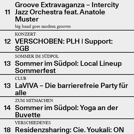
Groove Extravaganza – Intercity
11
Jazz Orchestra feat. Anatole
Muster
big band goes modern grooves
KONZERT
12
VERSCHOBEN: PLH | Support:
SGB
SOMMER IM SÜDPOL
13
Sommer im Südpol: Local Lineup
Sommerfest
CLUB
13
LaVIVA – Die barrierefreie Party für
alle
ZUM MITMACHEN
14
Sommer im Südpol: Yoga an der
Buvette
VERSCHIEDENES
18
Residenzsharing: Cie. Youkali: ON