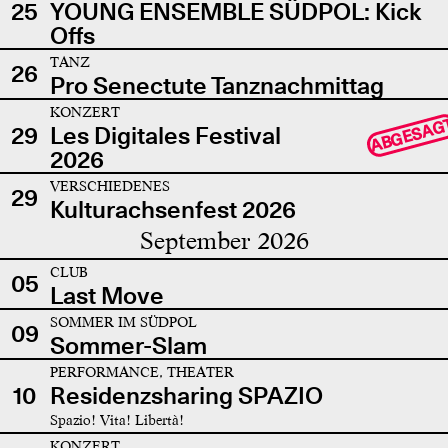
25
YOUNG ENSEMBLE SÜDPOL: Kick
Offs
TANZ
26
Pro Senectute Tanznachmittag
KONZERT
ABGESAG
29
Les Digitales Festival
2026
VERSCHIEDENES
29
Kulturachsenfest 2026
September 2026
CLUB
05
Last Move
SOMMER IM SÜDPOL
09
Sommer-Slam
PERFORMANCE, THEATER
10
Residenzsharing SPAZIO
Spazio! Vita! Libertà!
KONZERT