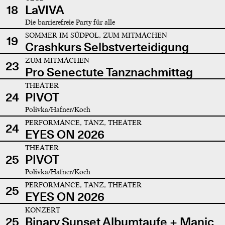
18
LaVIVA
Die barrierefreie Party für alle
SOMMER IM SÜDPOL, ZUM MITMACHEN
19
Crashkurs Selbstverteidigung
ZUM MITMACHEN
23
Pro Senectute Tanznachmittag
THEATER
24
PIVOT
Polivka/Hafner/Koch
PERFORMANCE, TANZ, THEATER
24
EYES ON 2026
THEATER
25
PIVOT
Polivka/Hafner/Koch
PERFORMANCE, TANZ, THEATER
25
EYES ON 2026
KONZERT
25
Binary Sunset Albumtaufe + Manic