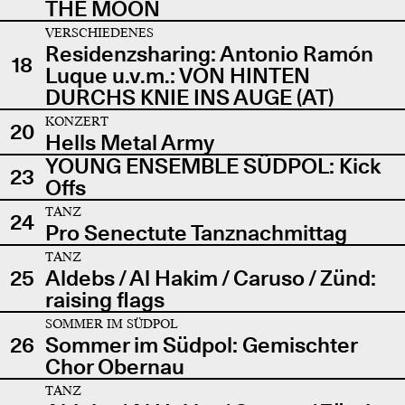
THE MOON
VERSCHIEDENES
Residenzsharing: Antonio Ramón
18
Luque u.v.m.: VON HINTEN
DURCHS KNIE INS AUGE (AT)
KONZERT
20
Hells Metal Army
YOUNG ENSEMBLE SÜDPOL: Kick
23
Offs
TANZ
24
Pro Senectute Tanznachmittag
TANZ
25
Aldebs / Al Hakim / Caruso / Zünd:
raising flags
SOMMER IM SÜDPOL
26
Sommer im Südpol: Gemischter
Chor Obernau
TANZ