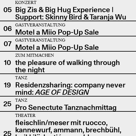
KONZERT
05
Big Zis & Big Hug Experience |
Support: Skinny Bird & Taranja Wu
GASTVERANSTALTUNG
06
Motel a Miio Pop-Up Sale
GASTVERANSTALTUNG
07
Motel a Miio Pop-Up Sale
ZUM MITMACHEN
10
the pleasure of walking through
the night
TANZ
19
Residenzsharing: company never
mind:
AGE OF DESIGN
TANZ
25
Pro Senectute Tanznachmittag
THEATER
fleischlin/meser mit ruocco,
kannewurf, ammann, brechbühl,
25