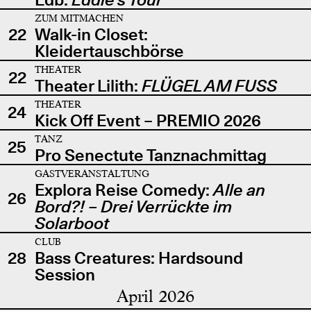
ZUM MITMACHEN
22
Walk-in Closet:
Kleidertauschbörse
THEATER
22
Theater Lilith:
FLÜGEL AM FUSS
THEATER
24
Kick Off Event – PREMIO 2026
TANZ
25
Pro Senectute Tanznachmittag
GASTVERANSTALTUNG
Explora Reise Comedy:
Alle an
26
Bord?! – Drei Verrückte im
Solarboot
CLUB
28
Bass Creatures: Hardsound
Session
April 2026