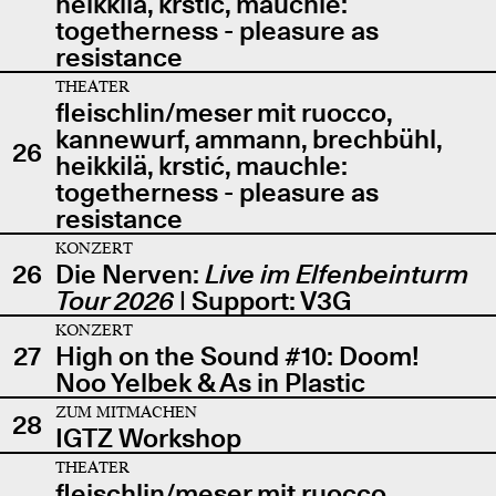
heikkilä, krstić, mauchle:
togetherness - pleasure as
resistance
THEATER
fleischlin/meser mit ruocco,
kannewurf, ammann, brechbühl,
26
heikkilä, krstić, mauchle:
togetherness - pleasure as
resistance
KONZERT
26
Die Nerven:
Live im Elfenbeinturm
Tour 2026
| Support: V3G
KONZERT
27
High on the Sound #10: Doom!
Noo Yelbek & As in Plastic
ZUM MITMACHEN
28
IGTZ Workshop
THEATER
fleischlin/meser mit ruocco,