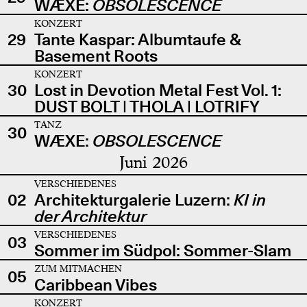
WÆXE:
OBSOLESCENCE
KONZERT
29
Tante Kaspar: Albumtaufe &
Basement Roots
KONZERT
30
Lost in Devotion Metal Fest Vol. 1:
DUST BOLT | THOLA | LOTRIFY
TANZ
30
WÆXE:
OBSOLESCENCE
Juni 2026
VERSCHIEDENES
02
Architekturgalerie Luzern:
KI in
der Architektur
VERSCHIEDENES
03
Sommer im Südpol: Sommer-Slam
ZUM MITMACHEN
05
Caribbean Vibes
KONZERT