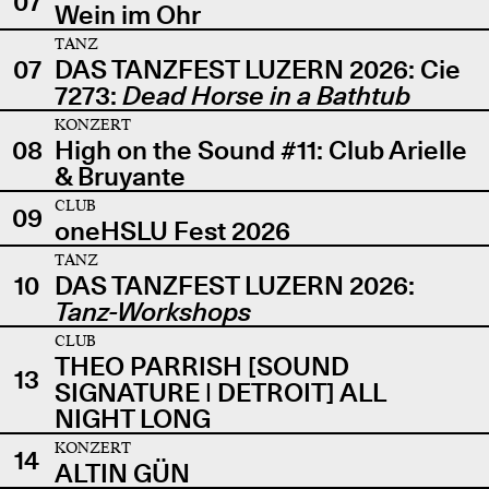
07
Wein im Ohr
TANZ
07
DAS TANZFEST LUZERN 2026: Cie
7273:
Dead Horse in a Bathtub
KONZERT
08
High on the Sound #11: Club Arielle
& Bruyante
CLUB
09
oneHSLU Fest 2026
TANZ
10
DAS TANZFEST LUZERN 2026:
Tanz-Workshops
CLUB
THEO PARRISH [SOUND
13
SIGNATURE | DETROIT] ALL
NIGHT LONG
KONZERT
14
ALTIN GÜN