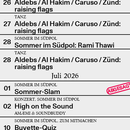
26
Aldebs / Al Hakim / Caruso / Zünd:
raising flags
TANZ
27
Aldebs / Al Hakim / Caruso / Zünd:
raising flags
SOMMER IM SÜDPOL
28
Sommer im Südpol: Rami Thawi
TANZ
28
Aldebs / Al Hakim / Caruso / Zünd:
raising flags
Juli 2026
SOMMER IM SÜDPOL
ABGESAG
01
Sommer-Slam
KONZERT, SOMMER IM SÜDPOL
02
High on the Sound
AMÆMI & SOUNDBUDDY
SOMMER IM SÜDPOL, ZUM MITMACHEN
10
Buvette-Quiz