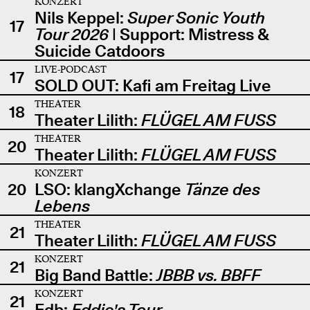
KONZERT
Nils Keppel:
Super Sonic Youth
17
Tour 2026
| Support: Mistress &
Suicide Catdoors
LIVE-PODCAST
17
SOLD OUT: Kafi am Freitag Live
THEATER
18
Theater Lilith:
FLÜGEL AM FUSS
THEATER
20
Theater Lilith:
FLÜGEL AM FUSS
KONZERT
20
LSO: klangXchange
Tänze des
Lebens
THEATER
21
Theater Lilith:
FLÜGEL AM FUSS
KONZERT
21
Big Band Battle:
JBBB vs. BBFF
KONZERT
21
Edb:
Eddie's Tour