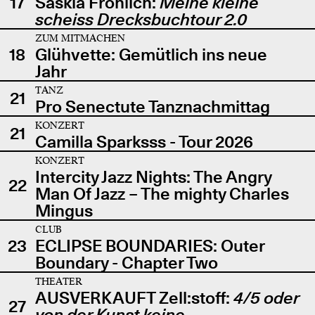
17
Saskia Fröhlich:
Meine kleine
scheiss Drecksbuchtour 2.0
ZUM MITMACHEN
18
Glühvette: Gemütlich ins neue
Jahr
TANZ
21
Pro Senectute Tanznachmittag
KONZERT
21
Camilla Sparksss - Tour 2026
KONZERT
Intercity Jazz Nights: The Angry
22
Man Of Jazz – The mighty Charles
Mingus
CLUB
23
ECLIPSE BOUNDARIES: Outer
Boundary - Chapter Two
THEATER
AUSVERKAUFT Zell:stoff:
4/5 oder
27
von der Kunst keine