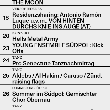
THE MOON
VERSCHIEDENES
Residenzsharing: Antonio Ramón
18
Luque u.v.m.: VON HINTEN
DURCHS KNIE INS AUGE (AT)
KONZERT
20
Hells Metal Army
YOUNG ENSEMBLE SÜDPOL: Kick
23
Offs
TANZ
24
Pro Senectute Tanznachmittag
TANZ
25
Aldebs / Al Hakim / Caruso / Zünd:
raising flags
SOMMER IM SÜDPOL
26
Sommer im Südpol: Gemischter
Chor Obernau
TANZ