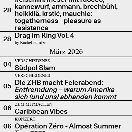
kannewurf, ammann, brechbühl,
28
heikkilä, krstić, mauchle:
togetherness - pleasure as
resistance
Drag im Ring Vol. 4
28
by Rachel Harder
März 2026
VERSCHIEDENES
04
Südpol Slam
VERSCHIEDENES
Die ZHB macht Feierabend:
05
Entfremdung – warum Amerika
sich (und uns) abhanden kommt
ZUM MITMACHEN
06
Caribbean Vibes
KONZERT
06
Opération Zéro - Almost Summer