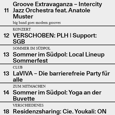
Groove Extravaganza – Intercity
11
Jazz Orchestra feat. Anatole
Muster
big band goes modern grooves
KONZERT
12
VERSCHOBEN: PLH | Support:
SGB
SOMMER IM SÜDPOL
13
Sommer im Südpol: Local Lineup
Sommerfest
CLUB
13
LaVIVA – Die barrierefreie Party für
alle
ZUM MITMACHEN
14
Sommer im Südpol: Yoga an der
Buvette
VERSCHIEDENES
18
Residenzsharing: Cie. Youkali: ON