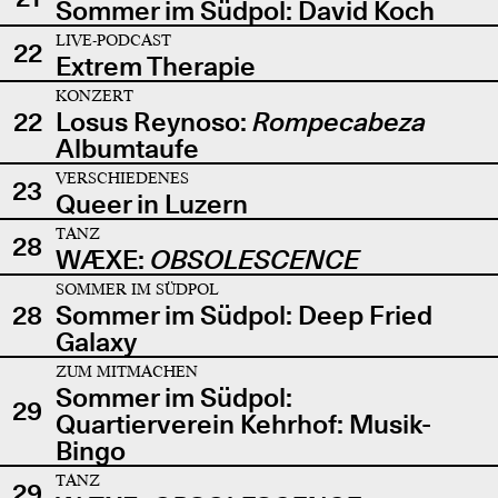
Sommer im Südpol: David Koch
LIVE-PODCAST
22
Extrem Therapie
KONZERT
22
Losus Reynoso:
Rompecabeza
Albumtaufe
VERSCHIEDENES
23
Queer in Luzern
TANZ
28
WÆXE:
OBSOLESCENCE
SOMMER IM SÜDPOL
28
Sommer im Südpol: Deep Fried
Galaxy
ZUM MITMACHEN
Sommer im Südpol:
29
Quartierverein Kehrhof: Musik-
Bingo
TANZ
29