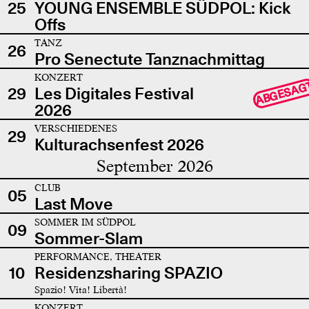
25
YOUNG ENSEMBLE SÜDPOL: Kick
Offs
TANZ
26
Pro Senectute Tanznachmittag
KONZERT
ABGESAG
29
Les Digitales Festival
2026
VERSCHIEDENES
29
Kulturachsenfest 2026
September 2026
CLUB
05
Last Move
SOMMER IM SÜDPOL
09
Sommer-Slam
PERFORMANCE, THEATER
10
Residenzsharing SPAZIO
Spazio! Vita! Libertà!
KONZERT