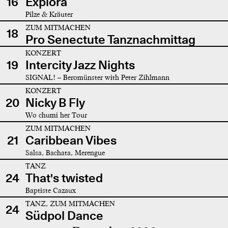
16
Explora
Pilze & Kräuter
ZUM MITMACHEN
18
Pro Senectute Tanznachmittag
KONZERT
19
Intercity Jazz Nights
SIGNAL! – Beromünster with Peter Zihlmann
KONZERT
20
Nicky B Fly
Wo chumi her Tour
ZUM MITMACHEN
21
Caribbean Vibes
Salsa, Bachata, Merengue
TANZ
24
That's twisted
Baptiste Cazaux
TANZ, ZUM MITMACHEN
24
Südpol Dance