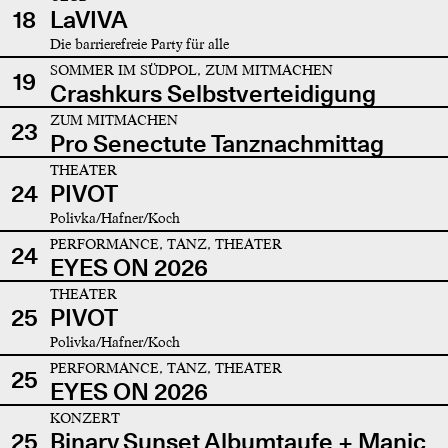
18
LaVIVA
Die barrierefreie Party für alle
SOMMER IM SÜDPOL, ZUM MITMACHEN
19
Crashkurs Selbstverteidigung
ZUM MITMACHEN
23
Pro Senectute Tanznachmittag
THEATER
24
PIVOT
Polivka/Hafner/Koch
PERFORMANCE, TANZ, THEATER
24
EYES ON 2026
THEATER
25
PIVOT
Polivka/Hafner/Koch
PERFORMANCE, TANZ, THEATER
25
EYES ON 2026
KONZERT
25
Binary Sunset Albumtaufe + Manic