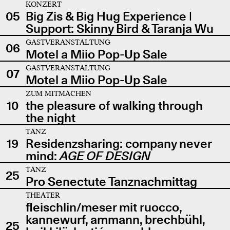
KONZERT
05
Big Zis & Big Hug Experience |
Support: Skinny Bird & Taranja Wu
GASTVERANSTALTUNG
06
Motel a Miio Pop-Up Sale
GASTVERANSTALTUNG
07
Motel a Miio Pop-Up Sale
ZUM MITMACHEN
10
the pleasure of walking through
the night
TANZ
19
Residenzsharing: company never
mind:
AGE OF DESIGN
TANZ
25
Pro Senectute Tanznachmittag
THEATER
fleischlin/meser mit ruocco,
kannewurf, ammann, brechbühl,
25