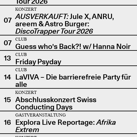
Tour 2026
KONZERT
AUSVERKAUFT:
Jule X, ANRU,
07
areem & Astro Burger:
DiscoTrapper Tour 2026
CLUB
07
Guess who's Back?! w/ Hanna Noir
CLUB
13
Friday Psyday
CLUB
14
LaVIVA – Die barrierefreie Party für
alle
KONZERT
15
Abschlusskonzert Swiss
Conducting Days
GASTVERANSTALTUNG
16
Explora Live Reportage:
Afrika
Extrem