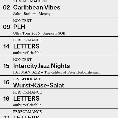
ZUM MITMACHEN
02
Caribbean Vibes
Salsa, Bachata, Merengue
KONZERT
09
PLH
Ultra Tour 2026 | Support: SGB
PERFORMANCE
14
LETTERS
amburo/fleischlin
KONZERT
15
Intercity Jazz Nights
FAT MAN JAZZ – The caliber of Peter Herbolzheimer
LIVE-PODCAST
16
Wurst-Käse-Salat
PERFORMANCE
16
LETTERS
amburo/fleischlin
PERFORMANCE
17
LETTERS