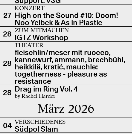
Support: V3G
KONZERT
27
High on the Sound #10: Doom!
Noo Yelbek & As in Plastic
ZUM MITMACHEN
28
IGTZ Workshop
THEATER
fleischlin/meser mit ruocco,
kannewurf, ammann, brechbühl,
28
heikkilä, krstić, mauchle:
togetherness - pleasure as
resistance
Drag im Ring Vol. 4
28
by Rachel Harder
März 2026
VERSCHIEDENES
04
Südpol Slam