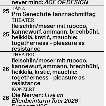
never mind:
AGE OF DESIGN
TANZ
25
Pro Senectute Tanznachmittag
THEATER
fleischlin/meser mit ruocco,
kannewurf, ammann, brechbühl,
25
heikkilä, krstić, mauchle:
togetherness - pleasure as
resistance
THEATER
fleischlin/meser mit ruocco,
kannewurf, ammann, brechbühl,
26
heikkilä, krstić, mauchle:
togetherness - pleasure as
resistance
KONZERT
Die Nerven:
Live im
26
Elfenbeinturm Tour 2026
|