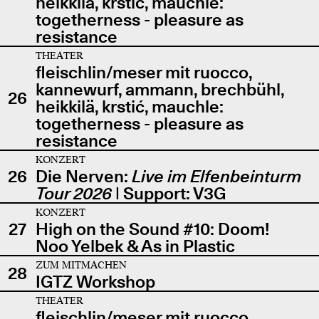
heikkilä, krstić, mauchle:
togetherness - pleasure as
resistance
THEATER
fleischlin/meser mit ruocco,
kannewurf, ammann, brechbühl,
26
heikkilä, krstić, mauchle:
togetherness - pleasure as
resistance
KONZERT
26
Die Nerven:
Live im Elfenbeinturm
Tour 2026
| Support: V3G
KONZERT
27
High on the Sound #10: Doom!
Noo Yelbek & As in Plastic
ZUM MITMACHEN
28
IGTZ Workshop
THEATER
fleischlin/meser mit ruocco,