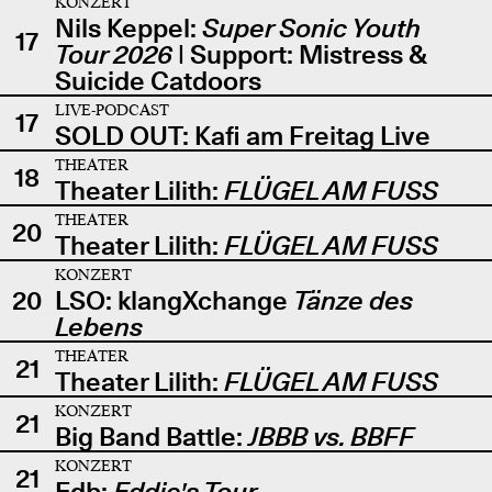
KONZERT
Nils Keppel:
Super Sonic Youth
17
Tour 2026
| Support: Mistress &
Suicide Catdoors
LIVE-PODCAST
17
SOLD OUT: Kafi am Freitag Live
THEATER
18
Theater Lilith:
FLÜGEL AM FUSS
THEATER
20
Theater Lilith:
FLÜGEL AM FUSS
KONZERT
20
LSO: klangXchange
Tänze des
Lebens
THEATER
21
Theater Lilith:
FLÜGEL AM FUSS
KONZERT
21
Big Band Battle:
JBBB vs. BBFF
KONZERT
21
Edb:
Eddie's Tour