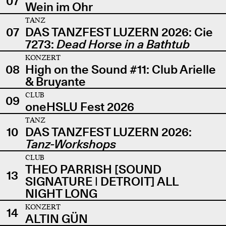
07
Wein im Ohr
TANZ
07
DAS TANZFEST LUZERN 2026: Cie
7273:
Dead Horse in a Bathtub
KONZERT
08
High on the Sound #11: Club Arielle
& Bruyante
CLUB
09
oneHSLU Fest 2026
TANZ
10
DAS TANZFEST LUZERN 2026:
Tanz-Workshops
CLUB
THEO PARRISH [SOUND
13
SIGNATURE | DETROIT] ALL
NIGHT LONG
KONZERT
14
ALTIN GÜN