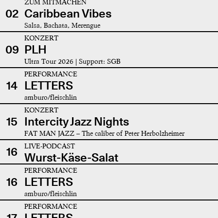
ZUM MITMACHEN
02
Caribbean Vibes
Salsa, Bachata, Merengue
KONZERT
09
PLH
Ultra Tour 2026 | Support: SGB
PERFORMANCE
14
LETTERS
amburo/fleischlin
KONZERT
15
Intercity Jazz Nights
FAT MAN JAZZ – The caliber of Peter Herbolzheimer
LIVE-PODCAST
16
Wurst-Käse-Salat
PERFORMANCE
16
LETTERS
amburo/fleischlin
PERFORMANCE
17
LETTERS