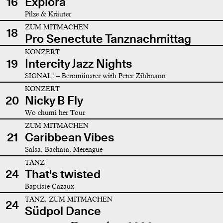
16
Explora
Pilze & Kräuter
ZUM MITMACHEN
18
Pro Senectute Tanznachmittag
KONZERT
19
Intercity Jazz Nights
SIGNAL! – Beromünster with Peter Zihlmann
KONZERT
20
Nicky B Fly
Wo chumi her Tour
ZUM MITMACHEN
21
Caribbean Vibes
Salsa, Bachata, Merengue
TANZ
24
That's twisted
Baptiste Cazaux
TANZ, ZUM MITMACHEN
24
Südpol Dance