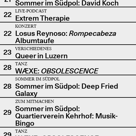
Sommer im Südpol: David Koch
LIVE-PODCAST
22
Extrem Therapie
KONZERT
22
Losus Reynoso:
Rompecabeza
Albumtaufe
VERSCHIEDENES
23
Queer in Luzern
TANZ
28
WÆXE:
OBSOLESCENCE
SOMMER IM SÜDPOL
28
Sommer im Südpol: Deep Fried
Galaxy
ZUM MITMACHEN
Sommer im Südpol:
29
Quartierverein Kehrhof: Musik-
Bingo
TANZ
29