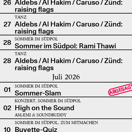
26
Aldebs / Al Hakim / Caruso / Zünd:
raising flags
TANZ
27
Aldebs / Al Hakim / Caruso / Zünd:
raising flags
SOMMER IM SÜDPOL
28
Sommer im Südpol: Rami Thawi
TANZ
28
Aldebs / Al Hakim / Caruso / Zünd:
raising flags
Juli 2026
SOMMER IM SÜDPOL
ABGESAG
01
Sommer-Slam
KONZERT, SOMMER IM SÜDPOL
02
High on the Sound
AMÆMI & SOUNDBUDDY
SOMMER IM SÜDPOL, ZUM MITMACHEN
10
Buvette-Quiz