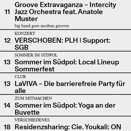
Groove Extravaganza – Intercity
11
Jazz Orchestra feat. Anatole
Muster
big band goes modern grooves
KONZERT
12
VERSCHOBEN: PLH | Support:
SGB
SOMMER IM SÜDPOL
13
Sommer im Südpol: Local Lineup
Sommerfest
CLUB
13
LaVIVA – Die barrierefreie Party für
alle
ZUM MITMACHEN
14
Sommer im Südpol: Yoga an der
Buvette
VERSCHIEDENES
18
Residenzsharing: Cie. Youkali: ON