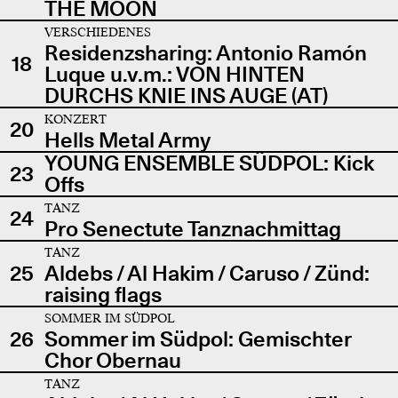
THE MOON
VERSCHIEDENES
Residenzsharing: Antonio Ramón
18
Luque u.v.m.: VON HINTEN
DURCHS KNIE INS AUGE (AT)
KONZERT
20
Hells Metal Army
YOUNG ENSEMBLE SÜDPOL: Kick
23
Offs
TANZ
24
Pro Senectute Tanznachmittag
TANZ
25
Aldebs / Al Hakim / Caruso / Zünd:
raising flags
SOMMER IM SÜDPOL
26
Sommer im Südpol: Gemischter
Chor Obernau
TANZ