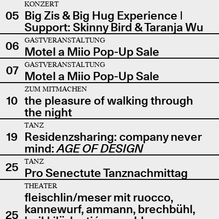
KONZERT
05
Big Zis & Big Hug Experience |
Support: Skinny Bird & Taranja Wu
GASTVERANSTALTUNG
06
Motel a Miio Pop-Up Sale
GASTVERANSTALTUNG
07
Motel a Miio Pop-Up Sale
ZUM MITMACHEN
10
the pleasure of walking through
the night
TANZ
19
Residenzsharing: company never
mind:
AGE OF DESIGN
TANZ
25
Pro Senectute Tanznachmittag
THEATER
fleischlin/meser mit ruocco,
kannewurf, ammann, brechbühl,
25