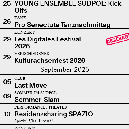
25
YOUNG ENSEMBLE SÜDPOL: Kick
Offs
TANZ
26
Pro Senectute Tanznachmittag
KONZERT
ABGESAG
29
Les Digitales Festival
2026
VERSCHIEDENES
29
Kulturachsenfest 2026
September 2026
CLUB
05
Last Move
SOMMER IM SÜDPOL
09
Sommer-Slam
PERFORMANCE, THEATER
10
Residenzsharing SPAZIO
Spazio! Vita! Libertà!
KONZERT