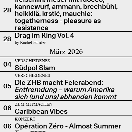
kannewurf, ammann, brechbühl,
28
heikkilä, krstić, mauchle:
togetherness - pleasure as
resistance
Drag im Ring Vol. 4
28
by Rachel Harder
März 2026
VERSCHIEDENES
04
Südpol Slam
VERSCHIEDENES
Die ZHB macht Feierabend:
05
Entfremdung – warum Amerika
sich (und uns) abhanden kommt
ZUM MITMACHEN
06
Caribbean Vibes
KONZERT
06
Opération Zéro - Almost Summer