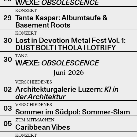
WÆXE:
OBSOLESCENCE
KONZERT
29
Tante Kaspar: Albumtaufe &
Basement Roots
KONZERT
30
Lost in Devotion Metal Fest Vol. 1:
DUST BOLT | THOLA | LOTRIFY
TANZ
30
WÆXE:
OBSOLESCENCE
Juni 2026
VERSCHIEDENES
02
Architekturgalerie Luzern:
KI in
der Architektur
VERSCHIEDENES
03
Sommer im Südpol: Sommer-Slam
ZUM MITMACHEN
05
Caribbean Vibes
KONZERT