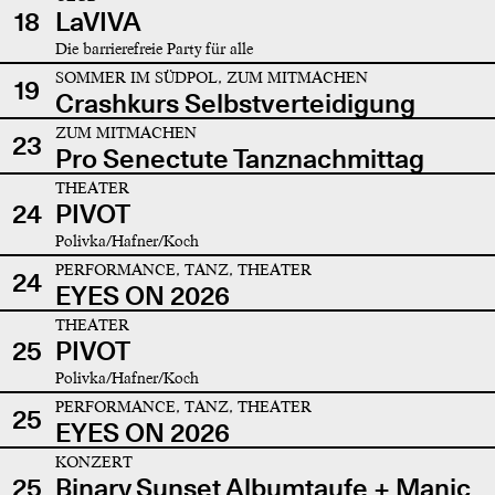
18
LaVIVA
Die barrierefreie Party für alle
SOMMER IM SÜDPOL, ZUM MITMACHEN
19
Crashkurs Selbstverteidigung
ZUM MITMACHEN
23
Pro Senectute Tanznachmittag
THEATER
24
PIVOT
Polivka/Hafner/Koch
PERFORMANCE, TANZ, THEATER
24
EYES ON 2026
THEATER
25
PIVOT
Polivka/Hafner/Koch
PERFORMANCE, TANZ, THEATER
25
EYES ON 2026
KONZERT
25
Binary Sunset Albumtaufe + Manic