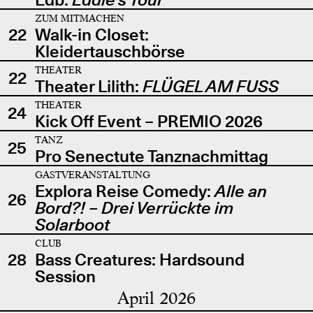
ZUM MITMACHEN
22
Walk-in Closet:
Kleidertauschbörse
THEATER
22
Theater Lilith:
FLÜGEL AM FUSS
THEATER
24
Kick Off Event – PREMIO 2026
TANZ
25
Pro Senectute Tanznachmittag
GASTVERANSTALTUNG
Explora Reise Comedy:
Alle an
26
Bord?! – Drei Verrückte im
Solarboot
CLUB
28
Bass Creatures: Hardsound
Session
April 2026