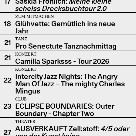
17
Saskia Fröhlich:
Meine kleine
scheiss Drecksbuchtour 2.0
ZUM MITMACHEN
18
Glühvette: Gemütlich ins neue
Jahr
TANZ
21
Pro Senectute Tanznachmittag
KONZERT
21
Camilla Sparksss - Tour 2026
KONZERT
Intercity Jazz Nights: The Angry
22
Man Of Jazz – The mighty Charles
Mingus
CLUB
23
ECLIPSE BOUNDARIES: Outer
Boundary - Chapter Two
THEATER
AUSVERKAUFT Zell:stoff:
4/5 oder
27
von der Kunst keine