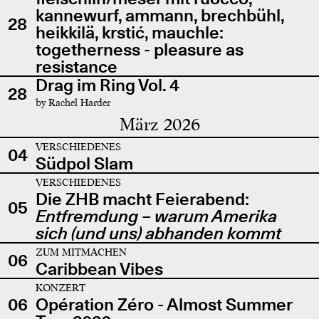
kannewurf, ammann, brechbühl,
28
heikkilä, krstić, mauchle:
togetherness - pleasure as
resistance
Drag im Ring Vol. 4
28
by Rachel Harder
März 2026
VERSCHIEDENES
04
Südpol Slam
VERSCHIEDENES
Die ZHB macht Feierabend:
05
Entfremdung – warum Amerika
sich (und uns) abhanden kommt
ZUM MITMACHEN
06
Caribbean Vibes
KONZERT
06
Opération Zéro - Almost Summer