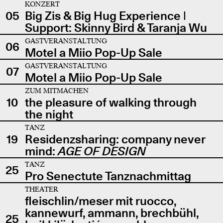
KONZERT
05
Big Zis & Big Hug Experience |
Support: Skinny Bird & Taranja Wu
GASTVERANSTALTUNG
06
Motel a Miio Pop-Up Sale
GASTVERANSTALTUNG
07
Motel a Miio Pop-Up Sale
ZUM MITMACHEN
10
the pleasure of walking through
the night
TANZ
19
Residenzsharing: company never
mind:
AGE OF DESIGN
TANZ
25
Pro Senectute Tanznachmittag
THEATER
fleischlin/meser mit ruocco,
kannewurf, ammann, brechbühl,
25