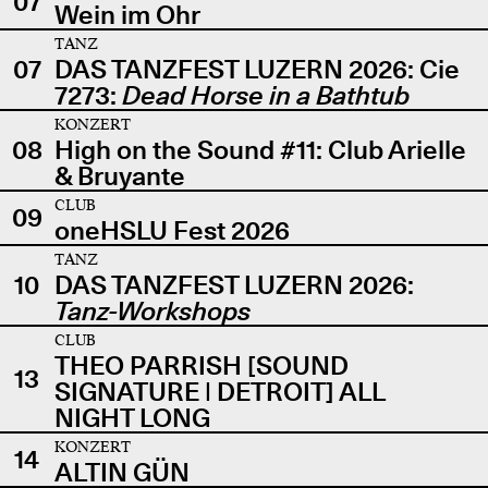
07
Wein im Ohr
TANZ
07
DAS TANZFEST LUZERN 2026: Cie
7273:
Dead Horse in a Bathtub
KONZERT
08
High on the Sound #11: Club Arielle
& Bruyante
CLUB
09
oneHSLU Fest 2026
TANZ
10
DAS TANZFEST LUZERN 2026:
Tanz-Workshops
CLUB
THEO PARRISH [SOUND
13
SIGNATURE | DETROIT] ALL
NIGHT LONG
KONZERT
14
ALTIN GÜN