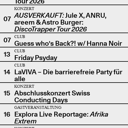
Tour 2026
KONZERT
AUSVERKAUFT:
Jule X, ANRU,
07
areem & Astro Burger:
DiscoTrapper Tour 2026
CLUB
07
Guess who's Back?! w/ Hanna Noir
CLUB
13
Friday Psyday
CLUB
14
LaVIVA – Die barrierefreie Party für
alle
KONZERT
15
Abschlusskonzert Swiss
Conducting Days
GASTVERANSTALTUNG
16
Explora Live Reportage:
Afrika
Extrem