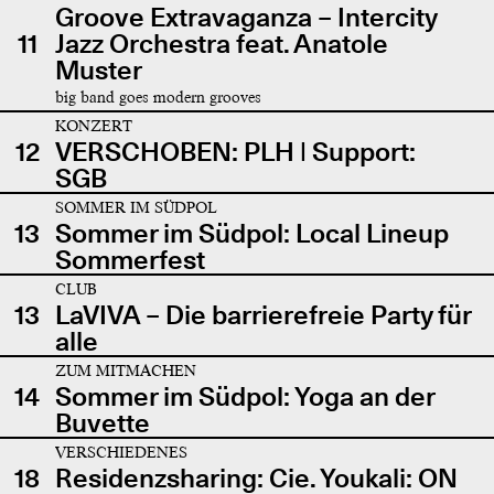
Groove Extravaganza – Intercity
11
Jazz Orchestra feat. Anatole
Muster
big band goes modern grooves
KONZERT
12
VERSCHOBEN: PLH | Support:
SGB
SOMMER IM SÜDPOL
13
Sommer im Südpol: Local Lineup
Sommerfest
CLUB
13
LaVIVA – Die barrierefreie Party für
alle
ZUM MITMACHEN
14
Sommer im Südpol: Yoga an der
Buvette
VERSCHIEDENES
18
Residenzsharing: Cie. Youkali: ON