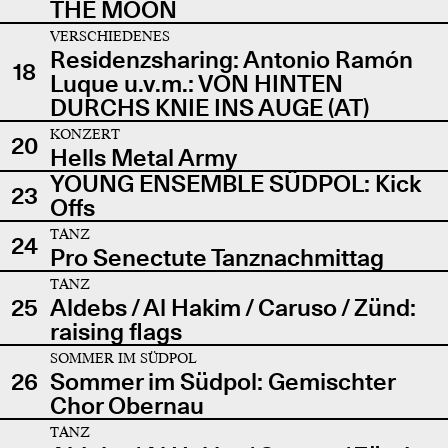
THE MOON
VERSCHIEDENES
Residenzsharing: Antonio Ramón
18
Luque u.v.m.: VON HINTEN
DURCHS KNIE INS AUGE (AT)
KONZERT
20
Hells Metal Army
YOUNG ENSEMBLE SÜDPOL: Kick
23
Offs
TANZ
24
Pro Senectute Tanznachmittag
TANZ
25
Aldebs / Al Hakim / Caruso / Zünd:
raising flags
SOMMER IM SÜDPOL
26
Sommer im Südpol: Gemischter
Chor Obernau
TANZ