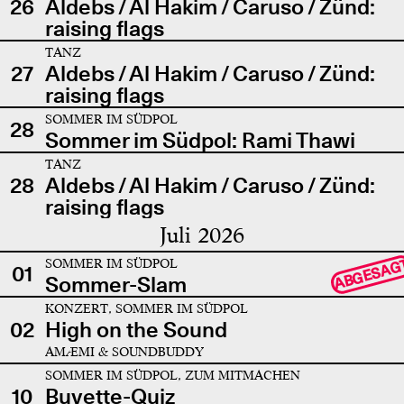
26
Aldebs / Al Hakim / Caruso / Zünd:
raising flags
TANZ
27
Aldebs / Al Hakim / Caruso / Zünd:
raising flags
SOMMER IM SÜDPOL
28
Sommer im Südpol: Rami Thawi
TANZ
28
Aldebs / Al Hakim / Caruso / Zünd:
raising flags
Juli 2026
SOMMER IM SÜDPOL
ABGESAG
01
Sommer-Slam
KONZERT, SOMMER IM SÜDPOL
02
High on the Sound
AMÆMI & SOUNDBUDDY
SOMMER IM SÜDPOL, ZUM MITMACHEN
10
Buvette-Quiz