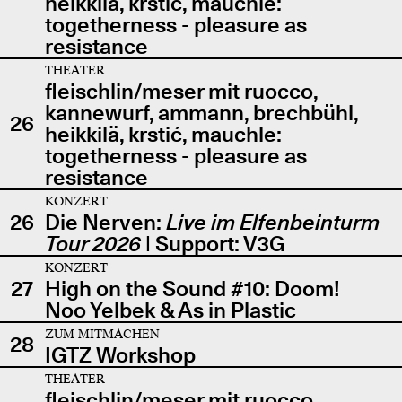
heikkilä, krstić, mauchle:
togetherness - pleasure as
resistance
THEATER
fleischlin/meser mit ruocco,
kannewurf, ammann, brechbühl,
26
heikkilä, krstić, mauchle:
togetherness - pleasure as
resistance
KONZERT
26
Die Nerven:
Live im Elfenbeinturm
Tour 2026
| Support: V3G
KONZERT
27
High on the Sound #10: Doom!
Noo Yelbek & As in Plastic
ZUM MITMACHEN
28
IGTZ Workshop
THEATER
fleischlin/meser mit ruocco,