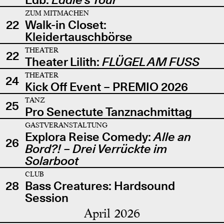
ZUM MITMACHEN
22
Walk-in Closet:
Kleidertauschbörse
THEATER
22
Theater Lilith:
FLÜGEL AM FUSS
THEATER
24
Kick Off Event – PREMIO 2026
TANZ
25
Pro Senectute Tanznachmittag
GASTVERANSTALTUNG
Explora Reise Comedy:
Alle an
26
Bord?! – Drei Verrückte im
Solarboot
CLUB
28
Bass Creatures: Hardsound
Session
April 2026