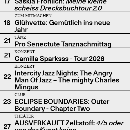
17
Saskia Fröhlich:
Meine kleine
scheiss Drecksbuchtour 2.0
ZUM MITMACHEN
18
Glühvette: Gemütlich ins neue
Jahr
TANZ
21
Pro Senectute Tanznachmittag
KONZERT
21
Camilla Sparksss - Tour 2026
KONZERT
Intercity Jazz Nights: The Angry
22
Man Of Jazz – The mighty Charles
Mingus
CLUB
23
ECLIPSE BOUNDARIES: Outer
Boundary - Chapter Two
THEATER
AUSVERKAUFT Zell:stoff:
4/5 oder
27
von der Kunst keine