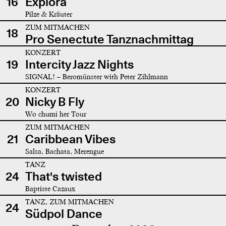
16
Explora
Pilze & Kräuter
ZUM MITMACHEN
18
Pro Senectute Tanznachmittag
KONZERT
19
Intercity Jazz Nights
SIGNAL! – Beromünster with Peter Zihlmann
KONZERT
20
Nicky B Fly
Wo chumi her Tour
ZUM MITMACHEN
21
Caribbean Vibes
Salsa, Bachata, Merengue
TANZ
24
That's twisted
Baptiste Cazaux
TANZ, ZUM MITMACHEN
24
Südpol Dance