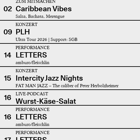
ZUM MITMACHEN
02
Caribbean Vibes
Salsa, Bachata, Merengue
KONZERT
09
PLH
Ultra Tour 2026 | Support: SGB
PERFORMANCE
14
LETTERS
amburo/fleischlin
KONZERT
15
Intercity Jazz Nights
FAT MAN JAZZ – The caliber of Peter Herbolzheimer
LIVE-PODCAST
16
Wurst-Käse-Salat
PERFORMANCE
16
LETTERS
amburo/fleischlin
PERFORMANCE
17
LETTERS