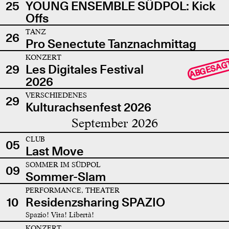
25
YOUNG ENSEMBLE SÜDPOL: Kick
Offs
TANZ
26
Pro Senectute Tanznachmittag
KONZERT
ABGESAG
29
Les Digitales Festival
2026
VERSCHIEDENES
29
Kulturachsenfest 2026
September 2026
CLUB
05
Last Move
SOMMER IM SÜDPOL
09
Sommer-Slam
PERFORMANCE, THEATER
10
Residenzsharing SPAZIO
Spazio! Vita! Libertà!
KONZERT