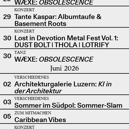
WÆXE:
OBSOLESCENCE
KONZERT
29
Tante Kaspar: Albumtaufe &
Basement Roots
KONZERT
30
Lost in Devotion Metal Fest Vol. 1:
DUST BOLT | THOLA | LOTRIFY
TANZ
30
WÆXE:
OBSOLESCENCE
Juni 2026
VERSCHIEDENES
02
Architekturgalerie Luzern:
KI in
der Architektur
VERSCHIEDENES
03
Sommer im Südpol: Sommer-Slam
ZUM MITMACHEN
05
Caribbean Vibes
KONZERT