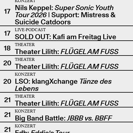
KONZERT
Nils Keppel:
Super Sonic Youth
17
Tour 2026
| Support: Mistress &
Suicide Catdoors
LIVE-PODCAST
17
SOLD OUT: Kafi am Freitag Live
THEATER
18
Theater Lilith:
FLÜGEL AM FUSS
THEATER
20
Theater Lilith:
FLÜGEL AM FUSS
KONZERT
20
LSO: klangXchange
Tänze des
Lebens
THEATER
21
Theater Lilith:
FLÜGEL AM FUSS
KONZERT
21
Big Band Battle:
JBBB vs. BBFF
KONZERT
21
Edb:
Eddie's Tour