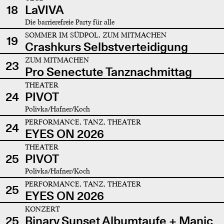
18
LaVIVA
Die barrierefreie Party für alle
SOMMER IM SÜDPOL, ZUM MITMACHEN
19
Crashkurs Selbstverteidigung
ZUM MITMACHEN
23
Pro Senectute Tanznachmittag
THEATER
24
PIVOT
Polivka/Hafner/Koch
PERFORMANCE, TANZ, THEATER
24
EYES ON 2026
THEATER
25
PIVOT
Polivka/Hafner/Koch
PERFORMANCE, TANZ, THEATER
25
EYES ON 2026
KONZERT
25
Binary Sunset Albumtaufe + Manic