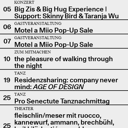
KONZERT
05
Big Zis & Big Hug Experience |
Support: Skinny Bird & Taranja Wu
GASTVERANSTALTUNG
06
Motel a Miio Pop-Up Sale
GASTVERANSTALTUNG
07
Motel a Miio Pop-Up Sale
ZUM MITMACHEN
10
the pleasure of walking through
the night
TANZ
19
Residenzsharing: company never
mind:
AGE OF DESIGN
TANZ
25
Pro Senectute Tanznachmittag
THEATER
fleischlin/meser mit ruocco,
kannewurf, ammann, brechbühl,
25