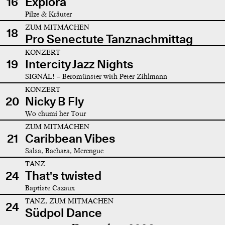
16
Explora
Pilze & Kräuter
ZUM MITMACHEN
18
Pro Senectute Tanznachmittag
KONZERT
19
Intercity Jazz Nights
SIGNAL! – Beromünster with Peter Zihlmann
KONZERT
20
Nicky B Fly
Wo chumi her Tour
ZUM MITMACHEN
21
Caribbean Vibes
Salsa, Bachata, Merengue
TANZ
24
That's twisted
Baptiste Cazaux
TANZ, ZUM MITMACHEN
24
Südpol Dance