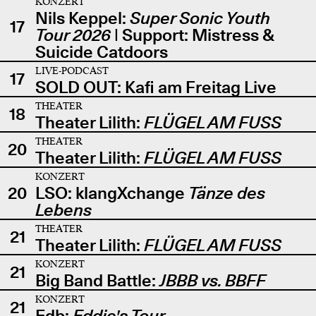
KONZERT
Nils Keppel:
Super Sonic Youth
17
Tour 2026
| Support: Mistress &
Suicide Catdoors
LIVE-PODCAST
17
SOLD OUT: Kafi am Freitag Live
THEATER
18
Theater Lilith:
FLÜGEL AM FUSS
THEATER
20
Theater Lilith:
FLÜGEL AM FUSS
KONZERT
20
LSO: klangXchange
Tänze des
Lebens
THEATER
21
Theater Lilith:
FLÜGEL AM FUSS
KONZERT
21
Big Band Battle:
JBBB vs. BBFF
KONZERT
21
Edb:
Eddie's Tour