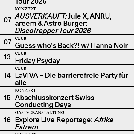
Tour 2026
KONZERT
AUSVERKAUFT:
Jule X, ANRU,
07
areem & Astro Burger:
DiscoTrapper Tour 2026
CLUB
07
Guess who's Back?! w/ Hanna Noir
CLUB
13
Friday Psyday
CLUB
14
LaVIVA – Die barrierefreie Party für
alle
KONZERT
15
Abschlusskonzert Swiss
Conducting Days
GASTVERANSTALTUNG
16
Explora Live Reportage:
Afrika
Extrem