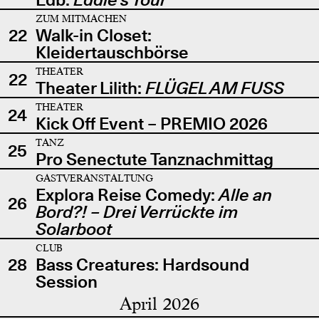
ZUM MITMACHEN
22
Walk-in Closet:
Kleidertauschbörse
THEATER
22
Theater Lilith:
FLÜGEL AM FUSS
THEATER
24
Kick Off Event – PREMIO 2026
TANZ
25
Pro Senectute Tanznachmittag
GASTVERANSTALTUNG
Explora Reise Comedy:
Alle an
26
Bord?! – Drei Verrückte im
Solarboot
CLUB
28
Bass Creatures: Hardsound
Session
April 2026