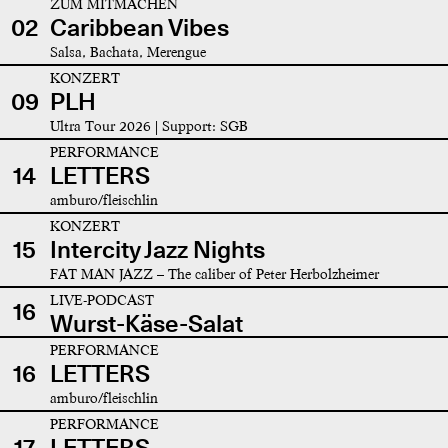
ZUM MITMACHEN
02
Caribbean Vibes
Salsa, Bachata, Merengue
KONZERT
09
PLH
Ultra Tour 2026 | Support: SGB
PERFORMANCE
14
LETTERS
amburo/fleischlin
KONZERT
15
Intercity Jazz Nights
FAT MAN JAZZ – The caliber of Peter Herbolzheimer
LIVE-PODCAST
16
Wurst-Käse-Salat
PERFORMANCE
16
LETTERS
amburo/fleischlin
PERFORMANCE
17
LETTERS