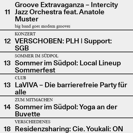
Groove Extravaganza – Intercity
11
Jazz Orchestra feat. Anatole
Muster
big band goes modern grooves
KONZERT
12
VERSCHOBEN: PLH | Support:
SGB
SOMMER IM SÜDPOL
13
Sommer im Südpol: Local Lineup
Sommerfest
CLUB
13
LaVIVA – Die barrierefreie Party für
alle
ZUM MITMACHEN
14
Sommer im Südpol: Yoga an der
Buvette
VERSCHIEDENES
18
Residenzsharing: Cie. Youkali: ON