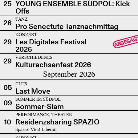
25
YOUNG ENSEMBLE SÜDPOL: Kick
Offs
TANZ
26
Pro Senectute Tanznachmittag
KONZERT
ABGESAG
29
Les Digitales Festival
2026
VERSCHIEDENES
29
Kulturachsenfest 2026
September 2026
CLUB
05
Last Move
SOMMER IM SÜDPOL
09
Sommer-Slam
PERFORMANCE, THEATER
10
Residenzsharing SPAZIO
Spazio! Vita! Libertà!
KONZERT