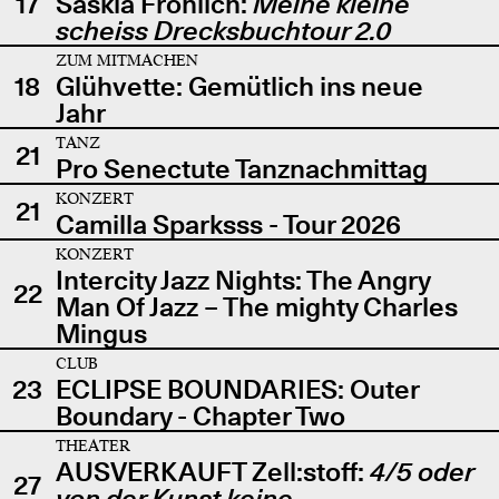
17
Saskia Fröhlich:
Meine kleine
scheiss Drecksbuchtour 2.0
ZUM MITMACHEN
18
Glühvette: Gemütlich ins neue
Jahr
TANZ
21
Pro Senectute Tanznachmittag
KONZERT
21
Camilla Sparksss - Tour 2026
KONZERT
Intercity Jazz Nights: The Angry
22
Man Of Jazz – The mighty Charles
Mingus
CLUB
23
ECLIPSE BOUNDARIES: Outer
Boundary - Chapter Two
THEATER
AUSVERKAUFT Zell:stoff:
4/5 oder
27
von der Kunst keine