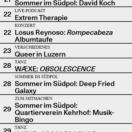
Sommer im Südpol: David Koch
LIVE-PODCAST
22
Extrem Therapie
KONZERT
22
Losus Reynoso:
Rompecabeza
Albumtaufe
VERSCHIEDENES
23
Queer in Luzern
TANZ
28
WÆXE:
OBSOLESCENCE
SOMMER IM SÜDPOL
28
Sommer im Südpol: Deep Fried
Galaxy
ZUM MITMACHEN
Sommer im Südpol:
29
Quartierverein Kehrhof: Musik-
Bingo
TANZ
29