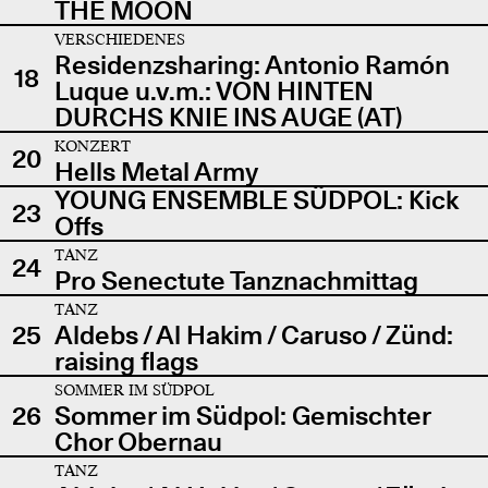
THE MOON
VERSCHIEDENES
Residenzsharing: Antonio Ramón
18
Luque u.v.m.: VON HINTEN
DURCHS KNIE INS AUGE (AT)
KONZERT
20
Hells Metal Army
YOUNG ENSEMBLE SÜDPOL: Kick
23
Offs
TANZ
24
Pro Senectute Tanznachmittag
TANZ
25
Aldebs / Al Hakim / Caruso / Zünd:
raising flags
SOMMER IM SÜDPOL
26
Sommer im Südpol: Gemischter
Chor Obernau
TANZ