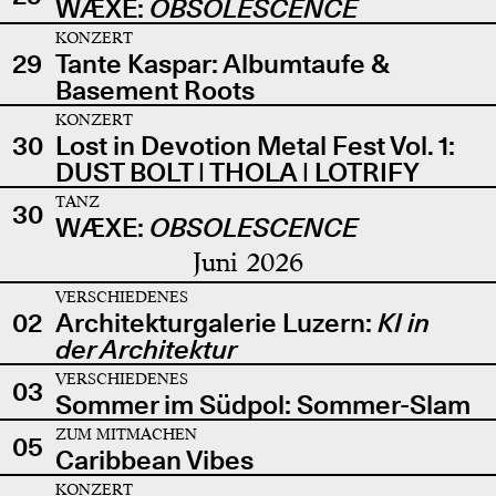
WÆXE:
OBSOLESCENCE
KONZERT
29
Tante Kaspar: Albumtaufe &
Basement Roots
KONZERT
30
Lost in Devotion Metal Fest Vol. 1:
DUST BOLT | THOLA | LOTRIFY
TANZ
30
WÆXE:
OBSOLESCENCE
Juni 2026
VERSCHIEDENES
02
Architekturgalerie Luzern:
KI in
der Architektur
VERSCHIEDENES
03
Sommer im Südpol: Sommer-Slam
ZUM MITMACHEN
05
Caribbean Vibes
KONZERT