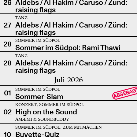
26
Aldebs / Al Hakim / Caruso / Zünd:
raising flags
TANZ
27
Aldebs / Al Hakim / Caruso / Zünd:
raising flags
SOMMER IM SÜDPOL
28
Sommer im Südpol: Rami Thawi
TANZ
28
Aldebs / Al Hakim / Caruso / Zünd:
raising flags
Juli 2026
SOMMER IM SÜDPOL
ABGESAG
01
Sommer-Slam
KONZERT, SOMMER IM SÜDPOL
02
High on the Sound
AMÆMI & SOUNDBUDDY
SOMMER IM SÜDPOL, ZUM MITMACHEN
10
Buvette-Quiz