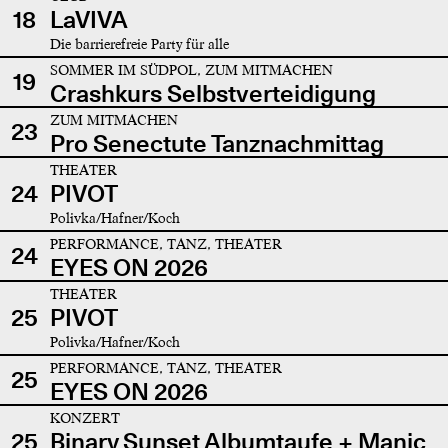
18
LaVIVA
Die barrierefreie Party für alle
SOMMER IM SÜDPOL, ZUM MITMACHEN
19
Crashkurs Selbstverteidigung
ZUM MITMACHEN
23
Pro Senectute Tanznachmittag
THEATER
24
PIVOT
Polivka/Hafner/Koch
PERFORMANCE, TANZ, THEATER
24
EYES ON 2026
THEATER
25
PIVOT
Polivka/Hafner/Koch
PERFORMANCE, TANZ, THEATER
25
EYES ON 2026
KONZERT
25
Binary Sunset Albumtaufe + Manic