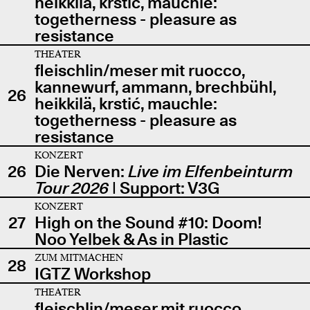
heikkilä, krstić, mauchle:
togetherness - pleasure as
resistance
THEATER
fleischlin/meser mit ruocco,
kannewurf, ammann, brechbühl,
26
heikkilä, krstić, mauchle:
togetherness - pleasure as
resistance
KONZERT
26
Die Nerven:
Live im Elfenbeinturm
Tour 2026
| Support: V3G
KONZERT
27
High on the Sound #10: Doom!
Noo Yelbek & As in Plastic
ZUM MITMACHEN
28
IGTZ Workshop
THEATER
fleischlin/meser mit ruocco,