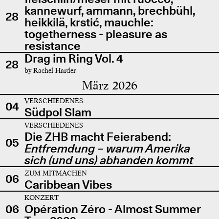
kannewurf, ammann, brechbühl,
28
heikkilä, krstić, mauchle:
togetherness - pleasure as
resistance
Drag im Ring Vol. 4
28
by Rachel Harder
März 2026
VERSCHIEDENES
04
Südpol Slam
VERSCHIEDENES
Die ZHB macht Feierabend:
05
Entfremdung – warum Amerika
sich (und uns) abhanden kommt
ZUM MITMACHEN
06
Caribbean Vibes
KONZERT
06
Opération Zéro - Almost Summer