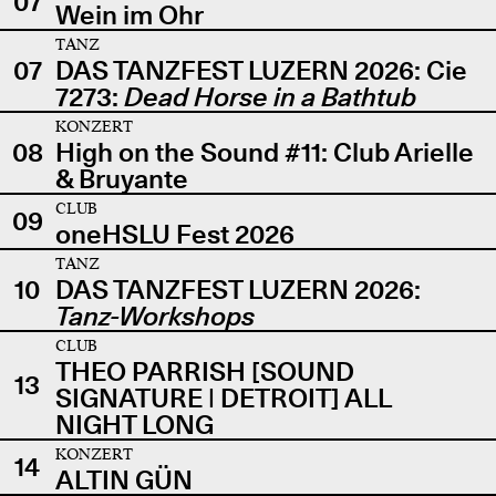
07
Wein im Ohr
TANZ
07
DAS TANZFEST LUZERN 2026: Cie
7273:
Dead Horse in a Bathtub
KONZERT
08
High on the Sound #11: Club Arielle
& Bruyante
CLUB
09
oneHSLU Fest 2026
TANZ
10
DAS TANZFEST LUZERN 2026:
Tanz-Workshops
CLUB
THEO PARRISH [SOUND
13
SIGNATURE | DETROIT] ALL
NIGHT LONG
KONZERT
14
ALTIN GÜN