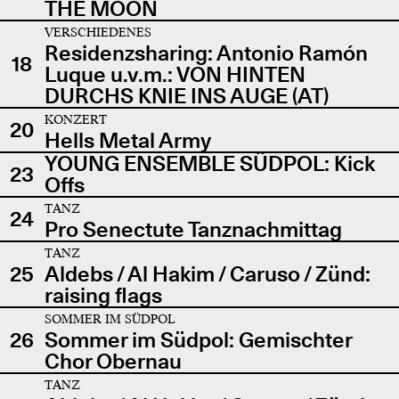
THE MOON
VERSCHIEDENES
Residenzsharing: Antonio Ramón
18
Luque u.v.m.: VON HINTEN
DURCHS KNIE INS AUGE (AT)
KONZERT
20
Hells Metal Army
YOUNG ENSEMBLE SÜDPOL: Kick
23
Offs
TANZ
24
Pro Senectute Tanznachmittag
TANZ
25
Aldebs / Al Hakim / Caruso / Zünd:
raising flags
SOMMER IM SÜDPOL
26
Sommer im Südpol: Gemischter
Chor Obernau
TANZ