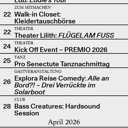
ZUM MITMACHEN
22
Walk-in Closet:
Kleidertauschbörse
THEATER
22
Theater Lilith:
FLÜGEL AM FUSS
THEATER
24
Kick Off Event – PREMIO 2026
TANZ
25
Pro Senectute Tanznachmittag
GASTVERANSTALTUNG
Explora Reise Comedy:
Alle an
26
Bord?! – Drei Verrückte im
Solarboot
CLUB
28
Bass Creatures: Hardsound
Session
April 2026