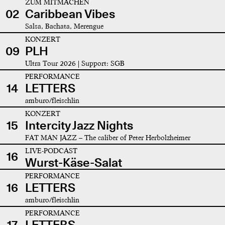
ZUM MITMACHEN
02
Caribbean Vibes
Salsa, Bachata, Merengue
KONZERT
09
PLH
Ultra Tour 2026 | Support: SGB
PERFORMANCE
14
LETTERS
amburo/fleischlin
KONZERT
15
Intercity Jazz Nights
FAT MAN JAZZ – The caliber of Peter Herbolzheimer
LIVE-PODCAST
16
Wurst-Käse-Salat
PERFORMANCE
16
LETTERS
amburo/fleischlin
PERFORMANCE
17
LETTERS