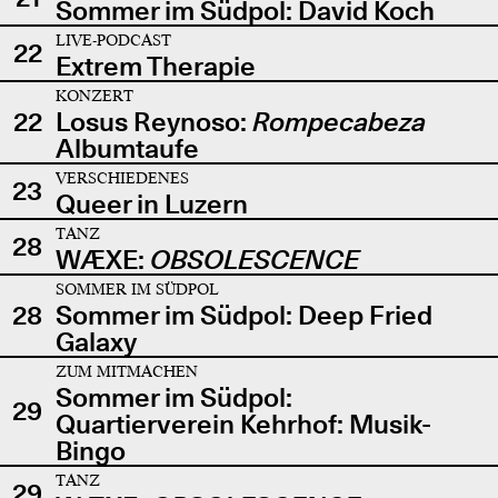
Sommer im Südpol: David Koch
LIVE-PODCAST
22
Extrem Therapie
KONZERT
22
Losus Reynoso:
Rompecabeza
Albumtaufe
VERSCHIEDENES
23
Queer in Luzern
TANZ
28
WÆXE:
OBSOLESCENCE
SOMMER IM SÜDPOL
28
Sommer im Südpol: Deep Fried
Galaxy
ZUM MITMACHEN
Sommer im Südpol:
29
Quartierverein Kehrhof: Musik-
Bingo
TANZ
29