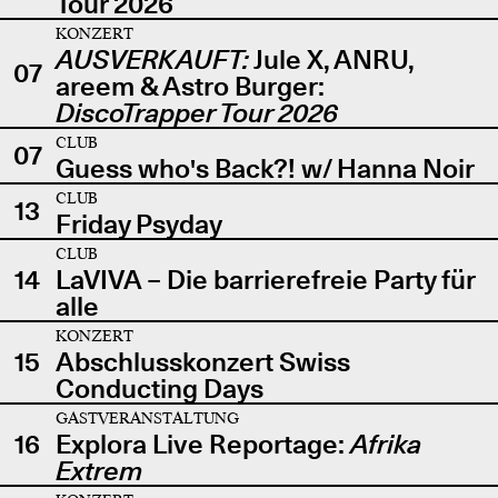
Tour 2026
KONZERT
AUSVERKAUFT:
Jule X, ANRU,
07
areem & Astro Burger:
DiscoTrapper Tour 2026
CLUB
07
Guess who's Back?! w/ Hanna Noir
CLUB
13
Friday Psyday
CLUB
14
LaVIVA – Die barrierefreie Party für
alle
KONZERT
15
Abschlusskonzert Swiss
Conducting Days
GASTVERANSTALTUNG
16
Explora Live Reportage:
Afrika
Extrem