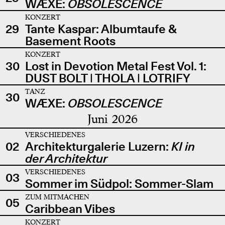
WÆXE:
OBSOLESCENCE
KONZERT
29
Tante Kaspar: Albumtaufe &
Basement Roots
KONZERT
30
Lost in Devotion Metal Fest Vol. 1:
DUST BOLT | THOLA | LOTRIFY
TANZ
30
WÆXE:
OBSOLESCENCE
Juni 2026
VERSCHIEDENES
02
Architekturgalerie Luzern:
KI in
der Architektur
VERSCHIEDENES
03
Sommer im Südpol: Sommer-Slam
ZUM MITMACHEN
05
Caribbean Vibes
KONZERT