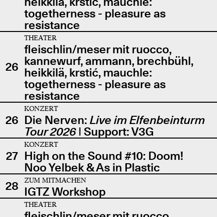
heikkilä, krstić, mauchle:
togetherness - pleasure as
resistance
THEATER
fleischlin/meser mit ruocco,
kannewurf, ammann, brechbühl,
26
heikkilä, krstić, mauchle:
togetherness - pleasure as
resistance
KONZERT
26
Die Nerven:
Live im Elfenbeinturm
Tour 2026
| Support: V3G
KONZERT
27
High on the Sound #10: Doom!
Noo Yelbek & As in Plastic
ZUM MITMACHEN
28
IGTZ Workshop
THEATER
fleischlin/meser mit ruocco,