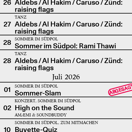
26
Aldebs / Al Hakim / Caruso / Zünd:
raising flags
TANZ
27
Aldebs / Al Hakim / Caruso / Zünd:
raising flags
SOMMER IM SÜDPOL
28
Sommer im Südpol: Rami Thawi
TANZ
28
Aldebs / Al Hakim / Caruso / Zünd:
raising flags
Juli 2026
SOMMER IM SÜDPOL
ABGESAG
01
Sommer-Slam
KONZERT, SOMMER IM SÜDPOL
02
High on the Sound
AMÆMI & SOUNDBUDDY
SOMMER IM SÜDPOL, ZUM MITMACHEN
10
Buvette-Quiz