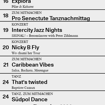
16
Explora
Pilze & Kräuter
ZUM MITMACHEN
18
Pro Senectute Tanznachmittag
KONZERT
19
Intercity Jazz Nights
SIGNAL! – Beromünster with Peter Zihlmann
KONZERT
20
Nicky B Fly
Wo chumi her Tour
ZUM MITMACHEN
21
Caribbean Vibes
Salsa, Bachata, Merengue
TANZ
24
That's twisted
Baptiste Cazaux
TANZ, ZUM MITMACHEN
24
Südpol Dance