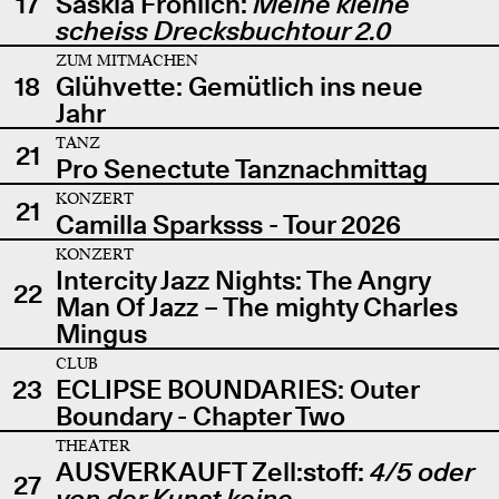
17
Saskia Fröhlich:
Meine kleine
scheiss Drecksbuchtour 2.0
ZUM MITMACHEN
18
Glühvette: Gemütlich ins neue
Jahr
TANZ
21
Pro Senectute Tanznachmittag
KONZERT
21
Camilla Sparksss - Tour 2026
KONZERT
Intercity Jazz Nights: The Angry
22
Man Of Jazz – The mighty Charles
Mingus
CLUB
23
ECLIPSE BOUNDARIES: Outer
Boundary - Chapter Two
THEATER
AUSVERKAUFT Zell:stoff:
4/5 oder
27
von der Kunst keine