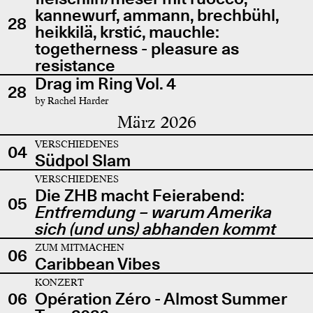
kannewurf, ammann, brechbühl,
28
heikkilä, krstić, mauchle:
togetherness - pleasure as
resistance
Drag im Ring Vol. 4
28
by Rachel Harder
März 2026
VERSCHIEDENES
04
Südpol Slam
VERSCHIEDENES
Die ZHB macht Feierabend:
05
Entfremdung – warum Amerika
sich (und uns) abhanden kommt
ZUM MITMACHEN
06
Caribbean Vibes
KONZERT
06
Opération Zéro - Almost Summer