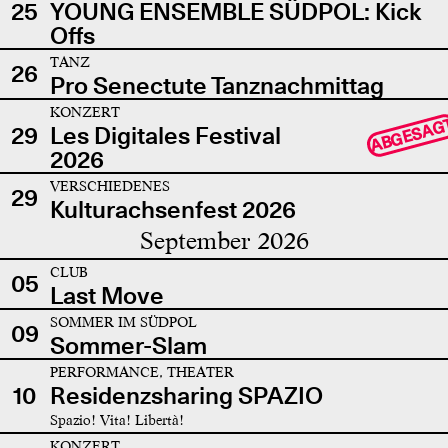
25
YOUNG ENSEMBLE SÜDPOL: Kick
Offs
TANZ
26
Pro Senectute Tanznachmittag
KONZERT
ABGESAG
29
Les Digitales Festival
2026
VERSCHIEDENES
29
Kulturachsenfest 2026
September 2026
CLUB
05
Last Move
SOMMER IM SÜDPOL
09
Sommer-Slam
PERFORMANCE, THEATER
10
Residenzsharing SPAZIO
Spazio! Vita! Libertà!
KONZERT