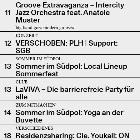
Groove Extravaganza – Intercity
11
Jazz Orchestra feat. Anatole
Muster
big band goes modern grooves
KONZERT
12
VERSCHOBEN: PLH | Support:
SGB
SOMMER IM SÜDPOL
13
Sommer im Südpol: Local Lineup
Sommerfest
CLUB
13
LaVIVA – Die barrierefreie Party für
alle
ZUM MITMACHEN
14
Sommer im Südpol: Yoga an der
Buvette
VERSCHIEDENES
18
Residenzsharing: Cie. Youkali: ON