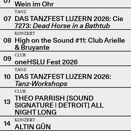
07
Wein im Ohr
TANZ
07
DAS TANZFEST LUZERN 2026: Cie
7273:
Dead Horse in a Bathtub
KONZERT
08
High on the Sound #11: Club Arielle
& Bruyante
CLUB
09
oneHSLU Fest 2026
TANZ
10
DAS TANZFEST LUZERN 2026:
Tanz-Workshops
CLUB
THEO PARRISH [SOUND
13
SIGNATURE | DETROIT] ALL
NIGHT LONG
KONZERT
14
ALTIN GÜN