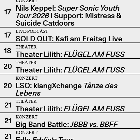
KONZERT
Nils Keppel:
Super Sonic Youth
17
Tour 2026
| Support: Mistress &
Suicide Catdoors
LIVE-PODCAST
17
SOLD OUT: Kafi am Freitag Live
THEATER
18
Theater Lilith:
FLÜGEL AM FUSS
THEATER
20
Theater Lilith:
FLÜGEL AM FUSS
KONZERT
20
LSO: klangXchange
Tänze des
Lebens
THEATER
21
Theater Lilith:
FLÜGEL AM FUSS
KONZERT
21
Big Band Battle:
JBBB vs. BBFF
KONZERT
21
Edb:
Eddie's Tour