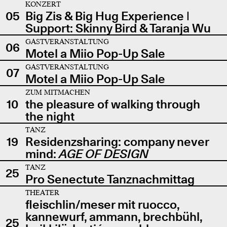
KONZERT
05
Big Zis & Big Hug Experience |
Support: Skinny Bird & Taranja Wu
GASTVERANSTALTUNG
06
Motel a Miio Pop-Up Sale
GASTVERANSTALTUNG
07
Motel a Miio Pop-Up Sale
ZUM MITMACHEN
10
the pleasure of walking through
the night
TANZ
19
Residenzsharing: company never
mind:
AGE OF DESIGN
TANZ
25
Pro Senectute Tanznachmittag
THEATER
fleischlin/meser mit ruocco,
kannewurf, ammann, brechbühl,
25