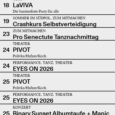
18
LaVIVA
Die barrierefreie Party für alle
SOMMER IM SÜDPOL, ZUM MITMACHEN
19
Crashkurs Selbstverteidigung
ZUM MITMACHEN
23
Pro Senectute Tanznachmittag
THEATER
24
PIVOT
Polivka/Hafner/Koch
PERFORMANCE, TANZ, THEATER
24
EYES ON 2026
THEATER
25
PIVOT
Polivka/Hafner/Koch
PERFORMANCE, TANZ, THEATER
25
EYES ON 2026
KONZERT
25
Binary Sunset Albumtaufe + Manic