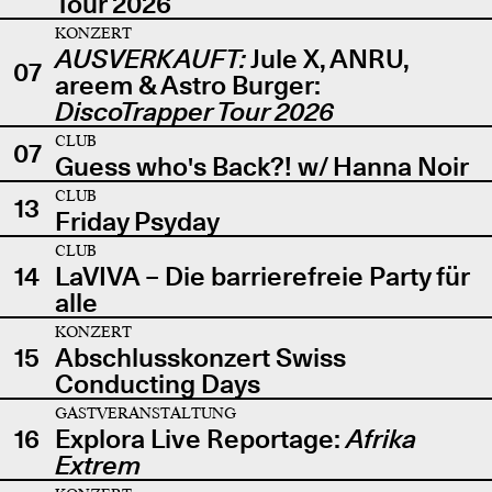
Tour 2026
KONZERT
AUSVERKAUFT:
Jule X, ANRU,
07
areem & Astro Burger:
DiscoTrapper Tour 2026
CLUB
07
Guess who's Back?! w/ Hanna Noir
CLUB
13
Friday Psyday
CLUB
14
LaVIVA – Die barrierefreie Party für
alle
KONZERT
15
Abschlusskonzert Swiss
Conducting Days
GASTVERANSTALTUNG
16
Explora Live Reportage:
Afrika
Extrem