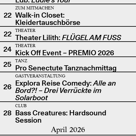
ZUM MITMACHEN
22
Walk-in Closet:
Kleidertauschbörse
THEATER
22
Theater Lilith:
FLÜGEL AM FUSS
THEATER
24
Kick Off Event – PREMIO 2026
TANZ
25
Pro Senectute Tanznachmittag
GASTVERANSTALTUNG
Explora Reise Comedy:
Alle an
26
Bord?! – Drei Verrückte im
Solarboot
CLUB
28
Bass Creatures: Hardsound
Session
April 2026