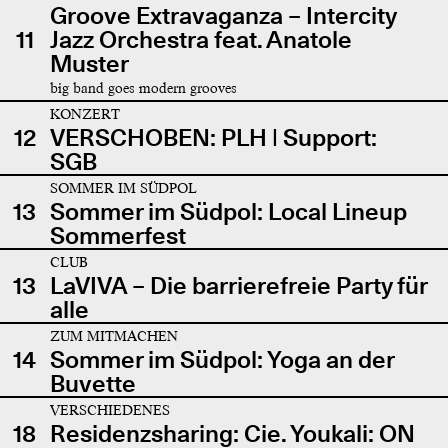
Groove Extravaganza – Intercity
11
Jazz Orchestra feat. Anatole
Muster
big band goes modern grooves
KONZERT
12
VERSCHOBEN: PLH | Support:
SGB
SOMMER IM SÜDPOL
13
Sommer im Südpol: Local Lineup
Sommerfest
CLUB
13
LaVIVA – Die barrierefreie Party für
alle
ZUM MITMACHEN
14
Sommer im Südpol: Yoga an der
Buvette
VERSCHIEDENES
18
Residenzsharing: Cie. Youkali: ON