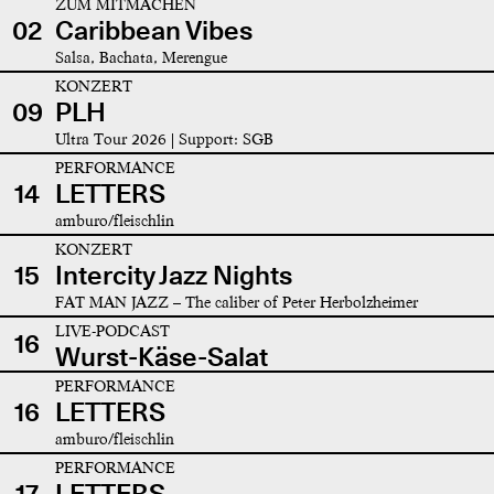
ZUM MITMACHEN
02
Caribbean Vibes
Salsa, Bachata, Merengue
KONZERT
09
PLH
Ultra Tour 2026 | Support: SGB
PERFORMANCE
14
LETTERS
amburo/fleischlin
KONZERT
15
Intercity Jazz Nights
FAT MAN JAZZ – The caliber of Peter Herbolzheimer
LIVE-PODCAST
16
Wurst-Käse-Salat
PERFORMANCE
16
LETTERS
amburo/fleischlin
PERFORMANCE
17
LETTERS