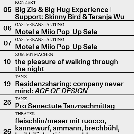
KONZERT
05
Big Zis & Big Hug Experience |
Support: Skinny Bird & Taranja Wu
GASTVERANSTALTUNG
06
Motel a Miio Pop-Up Sale
GASTVERANSTALTUNG
07
Motel a Miio Pop-Up Sale
ZUM MITMACHEN
10
the pleasure of walking through
the night
TANZ
19
Residenzsharing: company never
mind:
AGE OF DESIGN
TANZ
25
Pro Senectute Tanznachmittag
THEATER
fleischlin/meser mit ruocco,
kannewurf, ammann, brechbühl,
25