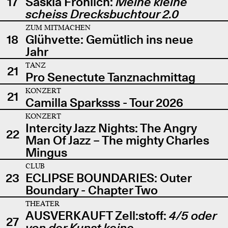
17
Saskia Fröhlich:
Meine kleine
scheiss Drecksbuchtour 2.0
ZUM MITMACHEN
18
Glühvette: Gemütlich ins neue
Jahr
TANZ
21
Pro Senectute Tanznachmittag
KONZERT
21
Camilla Sparksss - Tour 2026
KONZERT
Intercity Jazz Nights: The Angry
22
Man Of Jazz – The mighty Charles
Mingus
CLUB
23
ECLIPSE BOUNDARIES: Outer
Boundary - Chapter Two
THEATER
AUSVERKAUFT Zell:stoff:
4/5 oder
27
von der Kunst keine