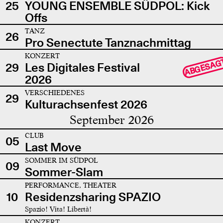
25
YOUNG ENSEMBLE SÜDPOL: Kick
Offs
TANZ
26
Pro Senectute Tanznachmittag
KONZERT
ABGESAG
29
Les Digitales Festival
2026
VERSCHIEDENES
29
Kulturachsenfest 2026
September 2026
CLUB
05
Last Move
SOMMER IM SÜDPOL
09
Sommer-Slam
PERFORMANCE, THEATER
10
Residenzsharing SPAZIO
Spazio! Vita! Libertà!
KONZERT