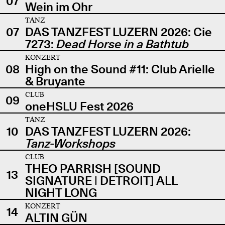
07
Wein im Ohr
TANZ
07
DAS TANZFEST LUZERN 2026: Cie
7273:
Dead Horse in a Bathtub
KONZERT
08
High on the Sound #11: Club Arielle
& Bruyante
CLUB
09
oneHSLU Fest 2026
TANZ
10
DAS TANZFEST LUZERN 2026:
Tanz-Workshops
CLUB
THEO PARRISH [SOUND
13
SIGNATURE | DETROIT] ALL
NIGHT LONG
KONZERT
14
ALTIN GÜN