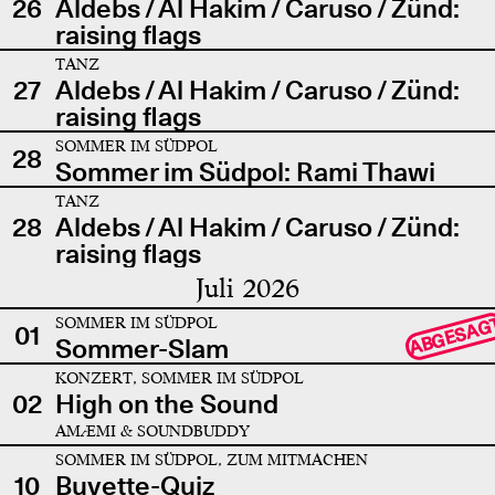
26
Aldebs / Al Hakim / Caruso / Zünd:
raising flags
TANZ
27
Aldebs / Al Hakim / Caruso / Zünd:
raising flags
SOMMER IM SÜDPOL
28
Sommer im Südpol: Rami Thawi
TANZ
28
Aldebs / Al Hakim / Caruso / Zünd:
raising flags
Juli 2026
SOMMER IM SÜDPOL
ABGESAG
01
Sommer-Slam
KONZERT, SOMMER IM SÜDPOL
02
High on the Sound
AMÆMI & SOUNDBUDDY
SOMMER IM SÜDPOL, ZUM MITMACHEN
10
Buvette-Quiz