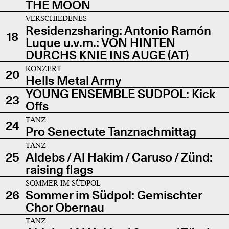
THE MOON
VERSCHIEDENES
Residenzsharing: Antonio Ramón
18
Luque u.v.m.: VON HINTEN
DURCHS KNIE INS AUGE (AT)
KONZERT
20
Hells Metal Army
YOUNG ENSEMBLE SÜDPOL: Kick
23
Offs
TANZ
24
Pro Senectute Tanznachmittag
TANZ
25
Aldebs / Al Hakim / Caruso / Zünd:
raising flags
SOMMER IM SÜDPOL
26
Sommer im Südpol: Gemischter
Chor Obernau
TANZ