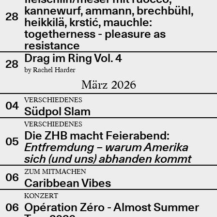
kannewurf, ammann, brechbühl,
28
heikkilä, krstić, mauchle:
togetherness - pleasure as
resistance
Drag im Ring Vol. 4
28
by Rachel Harder
März 2026
VERSCHIEDENES
04
Südpol Slam
VERSCHIEDENES
Die ZHB macht Feierabend:
05
Entfremdung – warum Amerika
sich (und uns) abhanden kommt
ZUM MITMACHEN
06
Caribbean Vibes
KONZERT
06
Opération Zéro - Almost Summer