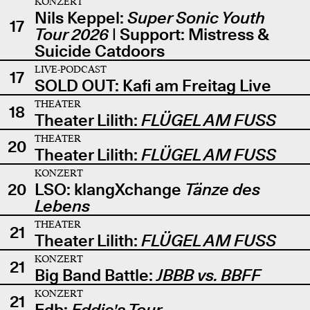
KONZERT
Nils Keppel:
Super Sonic Youth
17
Tour 2026
| Support: Mistress &
Suicide Catdoors
LIVE-PODCAST
17
SOLD OUT: Kafi am Freitag Live
THEATER
18
Theater Lilith:
FLÜGEL AM FUSS
THEATER
20
Theater Lilith:
FLÜGEL AM FUSS
KONZERT
20
LSO: klangXchange
Tänze des
Lebens
THEATER
21
Theater Lilith:
FLÜGEL AM FUSS
KONZERT
21
Big Band Battle:
JBBB vs. BBFF
KONZERT
21
Edb:
Eddie's Tour