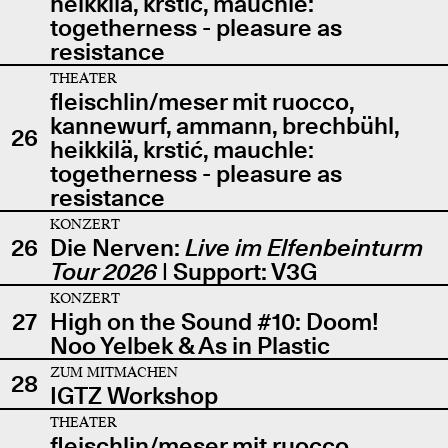
heikkilä, krstić, mauchle:
togetherness - pleasure as
resistance
THEATER
fleischlin/meser mit ruocco,
kannewurf, ammann, brechbühl,
26
heikkilä, krstić, mauchle:
togetherness - pleasure as
resistance
KONZERT
26
Die Nerven:
Live im Elfenbeinturm
Tour 2026
| Support: V3G
KONZERT
27
High on the Sound #10: Doom!
Noo Yelbek & As in Plastic
ZUM MITMACHEN
28
IGTZ Workshop
THEATER
fleischlin/meser mit ruocco,