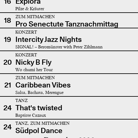
16
Explora
Pilze & Kräuter
ZUM MITMACHEN
18
Pro Senectute Tanznachmittag
KONZERT
19
Intercity Jazz Nights
SIGNAL! – Beromünster with Peter Zihlmann
KONZERT
20
Nicky B Fly
Wo chumi her Tour
ZUM MITMACHEN
21
Caribbean Vibes
Salsa, Bachata, Merengue
TANZ
24
That's twisted
Baptiste Cazaux
TANZ, ZUM MITMACHEN
24
Südpol Dance