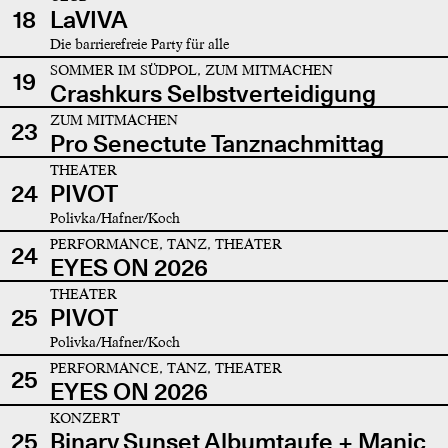
18
LaVIVA
Die barrierefreie Party für alle
SOMMER IM SÜDPOL, ZUM MITMACHEN
19
Crashkurs Selbstverteidigung
ZUM MITMACHEN
23
Pro Senectute Tanznachmittag
THEATER
24
PIVOT
Polivka/Hafner/Koch
PERFORMANCE, TANZ, THEATER
24
EYES ON 2026
THEATER
25
PIVOT
Polivka/Hafner/Koch
PERFORMANCE, TANZ, THEATER
25
EYES ON 2026
KONZERT
25
Binary Sunset Albumtaufe + Manic