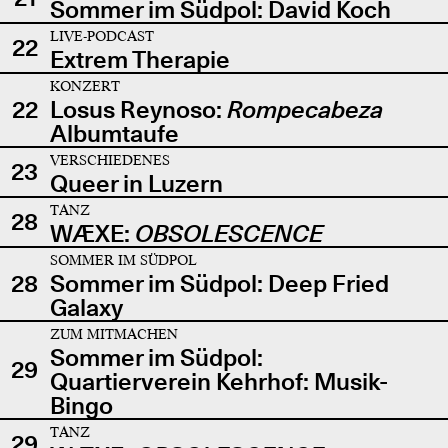
Sommer im Südpol: David Koch
LIVE-PODCAST
22
Extrem Therapie
KONZERT
22
Losus Reynoso:
Rompecabeza
Albumtaufe
VERSCHIEDENES
23
Queer in Luzern
TANZ
28
WÆXE:
OBSOLESCENCE
SOMMER IM SÜDPOL
28
Sommer im Südpol: Deep Fried
Galaxy
ZUM MITMACHEN
Sommer im Südpol:
29
Quartierverein Kehrhof: Musik-
Bingo
TANZ
29