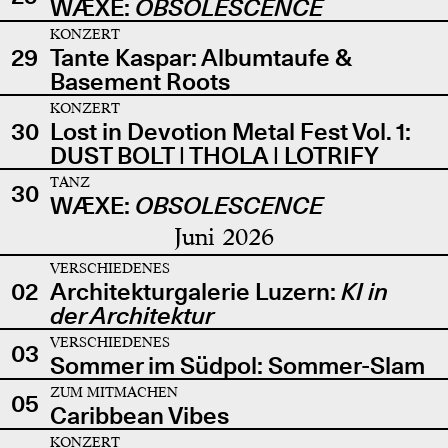
WÆXE:
OBSOLESCENCE
KONZERT
29
Tante Kaspar: Albumtaufe &
Basement Roots
KONZERT
30
Lost in Devotion Metal Fest Vol. 1:
DUST BOLT | THOLA | LOTRIFY
TANZ
30
WÆXE:
OBSOLESCENCE
Juni 2026
VERSCHIEDENES
02
Architekturgalerie Luzern:
KI in
der Architektur
VERSCHIEDENES
03
Sommer im Südpol: Sommer-Slam
ZUM MITMACHEN
05
Caribbean Vibes
KONZERT