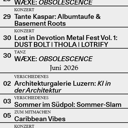
WÆXE:
OBSOLESCENCE
KONZERT
29
Tante Kaspar: Albumtaufe &
Basement Roots
KONZERT
30
Lost in Devotion Metal Fest Vol. 1:
DUST BOLT | THOLA | LOTRIFY
TANZ
30
WÆXE:
OBSOLESCENCE
Juni 2026
VERSCHIEDENES
02
Architekturgalerie Luzern:
KI in
der Architektur
VERSCHIEDENES
03
Sommer im Südpol: Sommer-Slam
ZUM MITMACHEN
05
Caribbean Vibes
KONZERT