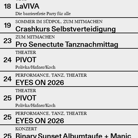
18
LaVIVA
Die barrierefreie Party für alle
SOMMER IM SÜDPOL, ZUM MITMACHEN
19
Crashkurs Selbstverteidigung
ZUM MITMACHEN
23
Pro Senectute Tanznachmittag
THEATER
24
PIVOT
Polivka/Hafner/Koch
PERFORMANCE, TANZ, THEATER
24
EYES ON 2026
THEATER
25
PIVOT
Polivka/Hafner/Koch
PERFORMANCE, TANZ, THEATER
25
EYES ON 2026
KONZERT
25
Binary Sunset Albumtaufe + Manic