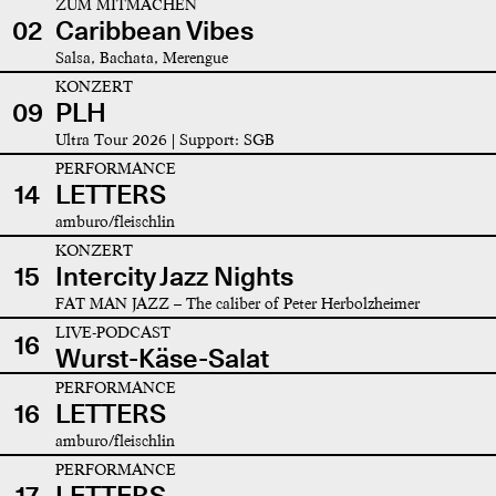
ZUM MITMACHEN
02
Caribbean Vibes
Salsa, Bachata, Merengue
KONZERT
09
PLH
Ultra Tour 2026 | Support: SGB
PERFORMANCE
14
LETTERS
amburo/fleischlin
KONZERT
15
Intercity Jazz Nights
FAT MAN JAZZ – The caliber of Peter Herbolzheimer
LIVE-PODCAST
16
Wurst-Käse-Salat
PERFORMANCE
16
LETTERS
amburo/fleischlin
PERFORMANCE
17
LETTERS