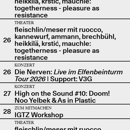
heikkilä, krstić, mauchle:
togetherness - pleasure as
resistance
THEATER
fleischlin/meser mit ruocco,
kannewurf, ammann, brechbühl,
26
heikkilä, krstić, mauchle:
togetherness - pleasure as
resistance
KONZERT
26
Die Nerven:
Live im Elfenbeinturm
Tour 2026
| Support: V3G
KONZERT
27
High on the Sound #10: Doom!
Noo Yelbek & As in Plastic
ZUM MITMACHEN
28
IGTZ Workshop
THEATER
fleischlin/meser mit ruocco,