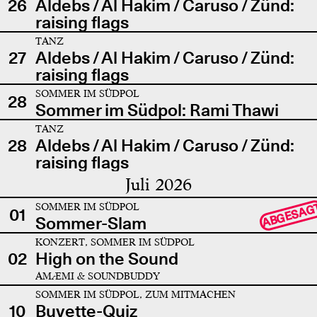
26
Aldebs / Al Hakim / Caruso / Zünd:
raising flags
TANZ
27
Aldebs / Al Hakim / Caruso / Zünd:
raising flags
SOMMER IM SÜDPOL
28
Sommer im Südpol: Rami Thawi
TANZ
28
Aldebs / Al Hakim / Caruso / Zünd:
raising flags
Juli 2026
SOMMER IM SÜDPOL
ABGESAG
01
Sommer-Slam
KONZERT, SOMMER IM SÜDPOL
02
High on the Sound
AMÆMI & SOUNDBUDDY
SOMMER IM SÜDPOL, ZUM MITMACHEN
10
Buvette-Quiz