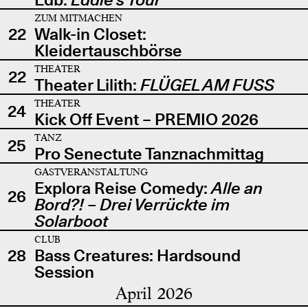
ZUM MITMACHEN
22
Walk-in Closet:
Kleidertauschbörse
THEATER
22
Theater Lilith:
FLÜGEL AM FUSS
THEATER
24
Kick Off Event – PREMIO 2026
TANZ
25
Pro Senectute Tanznachmittag
GASTVERANSTALTUNG
Explora Reise Comedy:
Alle an
26
Bord?! – Drei Verrückte im
Solarboot
CLUB
28
Bass Creatures: Hardsound
Session
April 2026