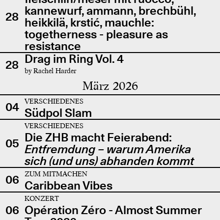
kannewurf, ammann, brechbühl,
28
heikkilä, krstić, mauchle:
togetherness - pleasure as
resistance
Drag im Ring Vol. 4
28
by Rachel Harder
März 2026
VERSCHIEDENES
04
Südpol Slam
VERSCHIEDENES
Die ZHB macht Feierabend:
05
Entfremdung – warum Amerika
sich (und uns) abhanden kommt
ZUM MITMACHEN
06
Caribbean Vibes
KONZERT
06
Opération Zéro - Almost Summer