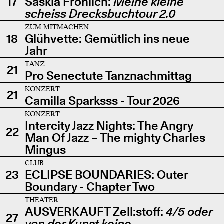
17
Saskia Fröhlich:
Meine kleine
scheiss Drecksbuchtour 2.0
ZUM MITMACHEN
18
Glühvette: Gemütlich ins neue
Jahr
TANZ
21
Pro Senectute Tanznachmittag
KONZERT
21
Camilla Sparksss - Tour 2026
KONZERT
Intercity Jazz Nights: The Angry
22
Man Of Jazz – The mighty Charles
Mingus
CLUB
23
ECLIPSE BOUNDARIES: Outer
Boundary - Chapter Two
THEATER
AUSVERKAUFT Zell:stoff:
4/5 oder
27
von der Kunst keine