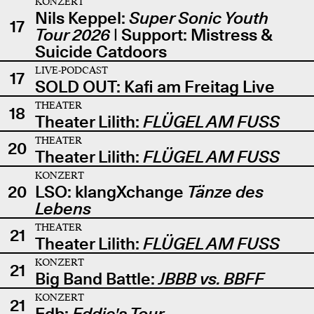
KONZERT
Nils Keppel:
Super Sonic Youth
17
Tour 2026
| Support: Mistress &
Suicide Catdoors
LIVE-PODCAST
17
SOLD OUT: Kafi am Freitag Live
THEATER
18
Theater Lilith:
FLÜGEL AM FUSS
THEATER
20
Theater Lilith:
FLÜGEL AM FUSS
KONZERT
20
LSO: klangXchange
Tänze des
Lebens
THEATER
21
Theater Lilith:
FLÜGEL AM FUSS
KONZERT
21
Big Band Battle:
JBBB vs. BBFF
KONZERT
21
Edb:
Eddie's Tour