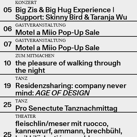
KONZERT
05
Big Zis & Big Hug Experience |
Support: Skinny Bird & Taranja Wu
GASTVERANSTALTUNG
06
Motel a Miio Pop-Up Sale
GASTVERANSTALTUNG
07
Motel a Miio Pop-Up Sale
ZUM MITMACHEN
10
the pleasure of walking through
the night
TANZ
19
Residenzsharing: company never
mind:
AGE OF DESIGN
TANZ
25
Pro Senectute Tanznachmittag
THEATER
fleischlin/meser mit ruocco,
kannewurf, ammann, brechbühl,
25