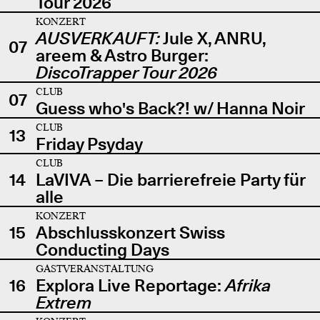
Tour 2026
KONZERT
AUSVERKAUFT:
Jule X, ANRU,
07
areem & Astro Burger:
DiscoTrapper Tour 2026
CLUB
07
Guess who's Back?! w/ Hanna Noir
CLUB
13
Friday Psyday
CLUB
14
LaVIVA – Die barrierefreie Party für
alle
KONZERT
15
Abschlusskonzert Swiss
Conducting Days
GASTVERANSTALTUNG
16
Explora Live Reportage:
Afrika
Extrem