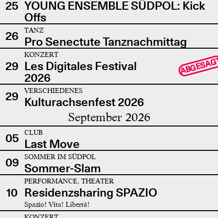
25
YOUNG ENSEMBLE SÜDPOL: Kick
Offs
TANZ
26
Pro Senectute Tanznachmittag
KONZERT
ABGESAG
29
Les Digitales Festival
2026
VERSCHIEDENES
29
Kulturachsenfest 2026
September 2026
CLUB
05
Last Move
SOMMER IM SÜDPOL
09
Sommer-Slam
PERFORMANCE, THEATER
10
Residenzsharing SPAZIO
Spazio! Vita! Libertà!
KONZERT