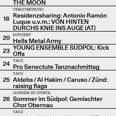
THE MOON
VERSCHIEDENES
Residenzsharing: Antonio Ramón
18
Luque u.v.m.: VON HINTEN
DURCHS KNIE INS AUGE (AT)
KONZERT
20
Hells Metal Army
YOUNG ENSEMBLE SÜDPOL: Kick
23
Offs
TANZ
24
Pro Senectute Tanznachmittag
TANZ
25
Aldebs / Al Hakim / Caruso / Zünd:
raising flags
SOMMER IM SÜDPOL
26
Sommer im Südpol: Gemischter
Chor Obernau
TANZ