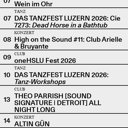
07
Wein im Ohr
TANZ
07
DAS TANZFEST LUZERN 2026: Cie
7273:
Dead Horse in a Bathtub
KONZERT
08
High on the Sound #11: Club Arielle
& Bruyante
CLUB
09
oneHSLU Fest 2026
TANZ
10
DAS TANZFEST LUZERN 2026:
Tanz-Workshops
CLUB
THEO PARRISH [SOUND
13
SIGNATURE | DETROIT] ALL
NIGHT LONG
KONZERT
14
ALTIN GÜN