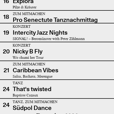
16
Explora
Pilze & Kräuter
ZUM MITMACHEN
18
Pro Senectute Tanznachmittag
KONZERT
19
Intercity Jazz Nights
SIGNAL! – Beromünster with Peter Zihlmann
KONZERT
20
Nicky B Fly
Wo chumi her Tour
ZUM MITMACHEN
21
Caribbean Vibes
Salsa, Bachata, Merengue
TANZ
24
That's twisted
Baptiste Cazaux
TANZ, ZUM MITMACHEN
24
Südpol Dance