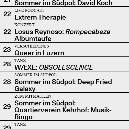
Sommer im Südpol: David Koch
LIVE-PODCAST
22
Extrem Therapie
KONZERT
22
Losus Reynoso:
Rompecabeza
Albumtaufe
VERSCHIEDENES
23
Queer in Luzern
TANZ
28
WÆXE:
OBSOLESCENCE
SOMMER IM SÜDPOL
28
Sommer im Südpol: Deep Fried
Galaxy
ZUM MITMACHEN
Sommer im Südpol:
29
Quartierverein Kehrhof: Musik-
Bingo
TANZ
29