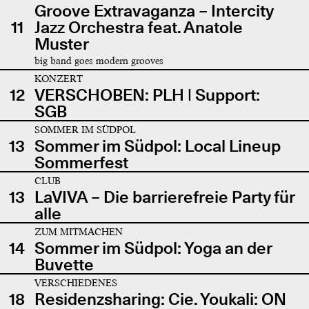
Groove Extravaganza – Intercity
11
Jazz Orchestra feat. Anatole
Muster
big band goes modern grooves
KONZERT
12
VERSCHOBEN: PLH | Support:
SGB
SOMMER IM SÜDPOL
13
Sommer im Südpol: Local Lineup
Sommerfest
CLUB
13
LaVIVA – Die barrierefreie Party für
alle
ZUM MITMACHEN
14
Sommer im Südpol: Yoga an der
Buvette
VERSCHIEDENES
18
Residenzsharing: Cie. Youkali: ON