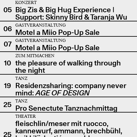
KONZERT
05
Big Zis & Big Hug Experience |
Support: Skinny Bird & Taranja Wu
GASTVERANSTALTUNG
06
Motel a Miio Pop-Up Sale
GASTVERANSTALTUNG
07
Motel a Miio Pop-Up Sale
ZUM MITMACHEN
10
the pleasure of walking through
the night
TANZ
19
Residenzsharing: company never
mind:
AGE OF DESIGN
TANZ
25
Pro Senectute Tanznachmittag
THEATER
fleischlin/meser mit ruocco,
kannewurf, ammann, brechbühl,
25