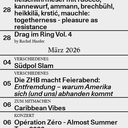
kannewurf, ammann, brechbühl,
28
heikkilä, krstić, mauchle:
togetherness - pleasure as
resistance
Drag im Ring Vol. 4
28
by Rachel Harder
März 2026
VERSCHIEDENES
04
Südpol Slam
VERSCHIEDENES
Die ZHB macht Feierabend:
05
Entfremdung – warum Amerika
sich (und uns) abhanden kommt
ZUM MITMACHEN
06
Caribbean Vibes
KONZERT
06
Opération Zéro - Almost Summer