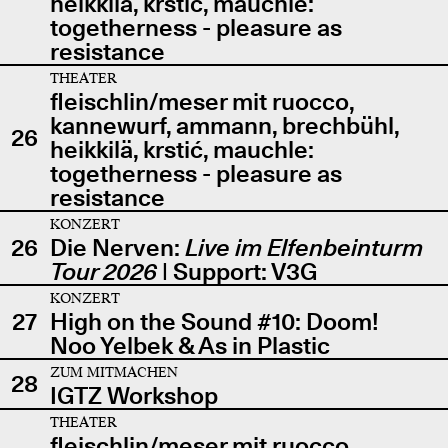
heikkilä, krstić, mauchle:
togetherness - pleasure as
resistance
THEATER
fleischlin/meser mit ruocco,
kannewurf, ammann, brechbühl,
26
heikkilä, krstić, mauchle:
togetherness - pleasure as
resistance
KONZERT
26
Die Nerven:
Live im Elfenbeinturm
Tour 2026
| Support: V3G
KONZERT
27
High on the Sound #10: Doom!
Noo Yelbek & As in Plastic
ZUM MITMACHEN
28
IGTZ Workshop
THEATER
fleischlin/meser mit ruocco,