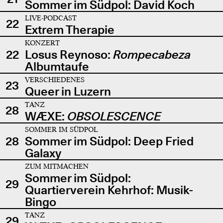
Sommer im Südpol: David Koch
LIVE-PODCAST
22
Extrem Therapie
KONZERT
22
Losus Reynoso:
Rompecabeza
Albumtaufe
VERSCHIEDENES
23
Queer in Luzern
TANZ
28
WÆXE:
OBSOLESCENCE
SOMMER IM SÜDPOL
28
Sommer im Südpol: Deep Fried
Galaxy
ZUM MITMACHEN
Sommer im Südpol:
29
Quartierverein Kehrhof: Musik-
Bingo
TANZ
29