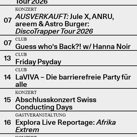
Tour 2026
KONZERT
AUSVERKAUFT:
Jule X, ANRU,
07
areem & Astro Burger:
DiscoTrapper Tour 2026
CLUB
07
Guess who's Back?! w/ Hanna Noir
CLUB
13
Friday Psyday
CLUB
14
LaVIVA – Die barrierefreie Party für
alle
KONZERT
15
Abschlusskonzert Swiss
Conducting Days
GASTVERANSTALTUNG
16
Explora Live Reportage:
Afrika
Extrem