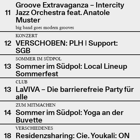
Groove Extravaganza – Intercity
11
Jazz Orchestra feat. Anatole
Muster
big band goes modern grooves
KONZERT
12
VERSCHOBEN: PLH | Support:
SGB
SOMMER IM SÜDPOL
13
Sommer im Südpol: Local Lineup
Sommerfest
CLUB
13
LaVIVA – Die barrierefreie Party für
alle
ZUM MITMACHEN
14
Sommer im Südpol: Yoga an der
Buvette
VERSCHIEDENES
18
Residenzsharing: Cie. Youkali: ON