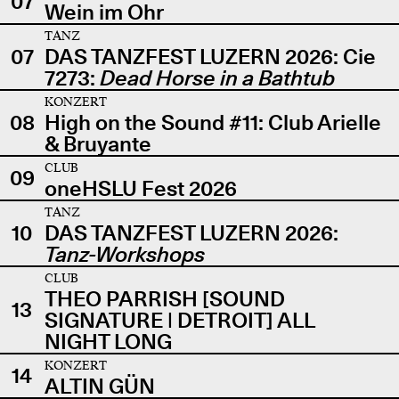
07
Wein im Ohr
TANZ
07
DAS TANZFEST LUZERN 2026: Cie
7273:
Dead Horse in a Bathtub
KONZERT
08
High on the Sound #11: Club Arielle
& Bruyante
CLUB
09
oneHSLU Fest 2026
TANZ
10
DAS TANZFEST LUZERN 2026:
Tanz-Workshops
CLUB
THEO PARRISH [SOUND
13
SIGNATURE | DETROIT] ALL
NIGHT LONG
KONZERT
14
ALTIN GÜN