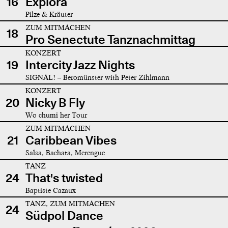
16
Explora
Pilze & Kräuter
ZUM MITMACHEN
18
Pro Senectute Tanznachmittag
KONZERT
19
Intercity Jazz Nights
SIGNAL! – Beromünster with Peter Zihlmann
KONZERT
20
Nicky B Fly
Wo chumi her Tour
ZUM MITMACHEN
21
Caribbean Vibes
Salsa, Bachata, Merengue
TANZ
24
That's twisted
Baptiste Cazaux
TANZ, ZUM MITMACHEN
24
Südpol Dance