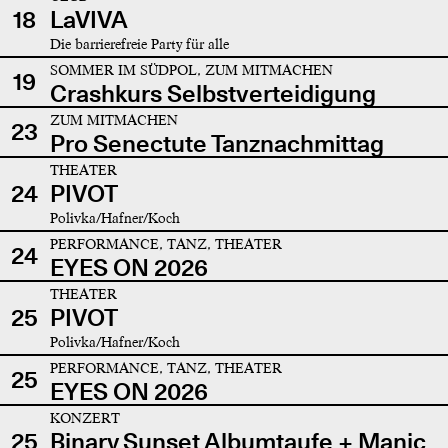
18
LaVIVA
Die barrierefreie Party für alle
SOMMER IM SÜDPOL, ZUM MITMACHEN
19
Crashkurs Selbstverteidigung
ZUM MITMACHEN
23
Pro Senectute Tanznachmittag
THEATER
24
PIVOT
Polivka/Hafner/Koch
PERFORMANCE, TANZ, THEATER
24
EYES ON 2026
THEATER
25
PIVOT
Polivka/Hafner/Koch
PERFORMANCE, TANZ, THEATER
25
EYES ON 2026
KONZERT
25
Binary Sunset Albumtaufe + Manic