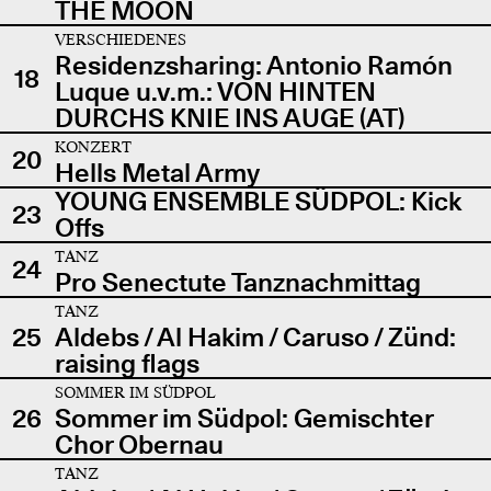
THE MOON
VERSCHIEDENES
Residenzsharing: Antonio Ramón
18
Luque u.v.m.: VON HINTEN
DURCHS KNIE INS AUGE (AT)
KONZERT
20
Hells Metal Army
YOUNG ENSEMBLE SÜDPOL: Kick
23
Offs
TANZ
24
Pro Senectute Tanznachmittag
TANZ
25
Aldebs / Al Hakim / Caruso / Zünd:
raising flags
SOMMER IM SÜDPOL
26
Sommer im Südpol: Gemischter
Chor Obernau
TANZ