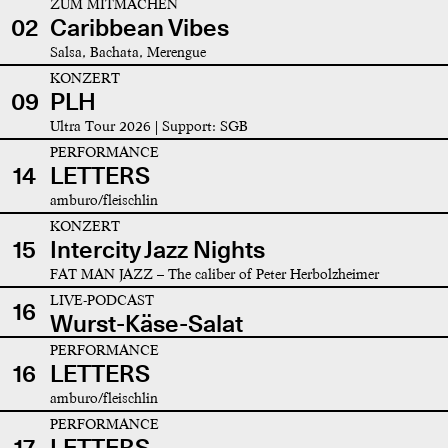
ZUM MITMACHEN
02
Caribbean Vibes
Salsa, Bachata, Merengue
KONZERT
09
PLH
Ultra Tour 2026 | Support: SGB
PERFORMANCE
14
LETTERS
amburo/fleischlin
KONZERT
15
Intercity Jazz Nights
FAT MAN JAZZ – The caliber of Peter Herbolzheimer
LIVE-PODCAST
16
Wurst-Käse-Salat
PERFORMANCE
16
LETTERS
amburo/fleischlin
PERFORMANCE
17
LETTERS