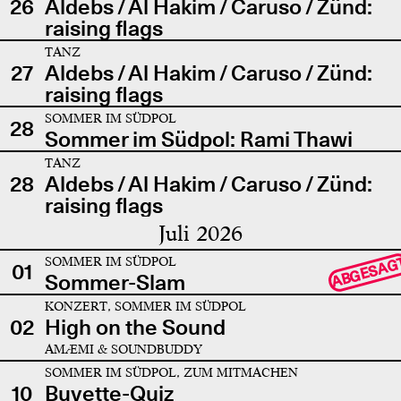
26
Aldebs / Al Hakim / Caruso / Zünd:
raising flags
TANZ
27
Aldebs / Al Hakim / Caruso / Zünd:
raising flags
SOMMER IM SÜDPOL
28
Sommer im Südpol: Rami Thawi
TANZ
28
Aldebs / Al Hakim / Caruso / Zünd:
raising flags
Juli 2026
SOMMER IM SÜDPOL
ABGESAG
01
Sommer-Slam
KONZERT, SOMMER IM SÜDPOL
02
High on the Sound
AMÆMI & SOUNDBUDDY
SOMMER IM SÜDPOL, ZUM MITMACHEN
10
Buvette-Quiz