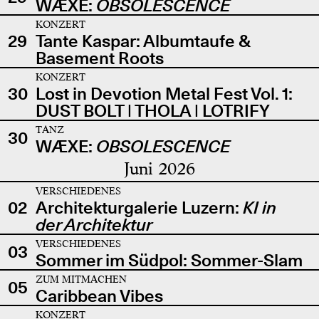
WÆXE:
OBSOLESCENCE
KONZERT
29
Tante Kaspar: Albumtaufe &
Basement Roots
KONZERT
30
Lost in Devotion Metal Fest Vol. 1:
DUST BOLT | THOLA | LOTRIFY
TANZ
30
WÆXE:
OBSOLESCENCE
Juni 2026
VERSCHIEDENES
02
Architekturgalerie Luzern:
KI in
der Architektur
VERSCHIEDENES
03
Sommer im Südpol: Sommer-Slam
ZUM MITMACHEN
05
Caribbean Vibes
KONZERT