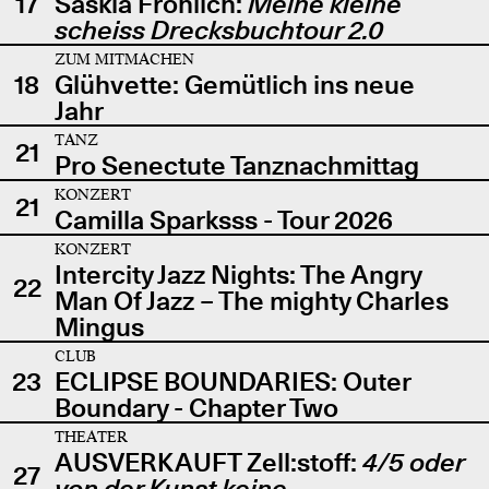
17
Saskia Fröhlich:
Meine kleine
scheiss Drecksbuchtour 2.0
ZUM MITMACHEN
18
Glühvette: Gemütlich ins neue
Jahr
TANZ
21
Pro Senectute Tanznachmittag
KONZERT
21
Camilla Sparksss - Tour 2026
KONZERT
Intercity Jazz Nights: The Angry
22
Man Of Jazz – The mighty Charles
Mingus
CLUB
23
ECLIPSE BOUNDARIES: Outer
Boundary - Chapter Two
THEATER
AUSVERKAUFT Zell:stoff:
4/5 oder
27
von der Kunst keine