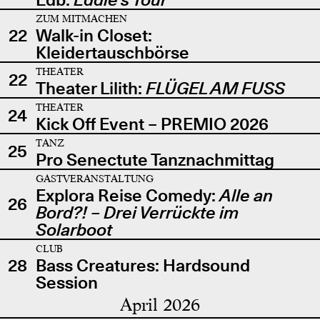
ZUM MITMACHEN
22
Walk-in Closet:
Kleidertauschbörse
THEATER
22
Theater Lilith:
FLÜGEL AM FUSS
THEATER
24
Kick Off Event – PREMIO 2026
TANZ
25
Pro Senectute Tanznachmittag
GASTVERANSTALTUNG
Explora Reise Comedy:
Alle an
26
Bord?! – Drei Verrückte im
Solarboot
CLUB
28
Bass Creatures: Hardsound
Session
April 2026