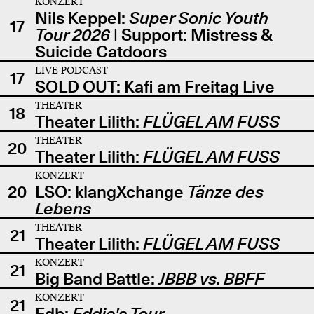
KONZERT
Nils Keppel:
Super Sonic Youth
17
Tour 2026
| Support: Mistress &
Suicide Catdoors
LIVE-PODCAST
17
SOLD OUT: Kafi am Freitag Live
THEATER
18
Theater Lilith:
FLÜGEL AM FUSS
THEATER
20
Theater Lilith:
FLÜGEL AM FUSS
KONZERT
20
LSO: klangXchange
Tänze des
Lebens
THEATER
21
Theater Lilith:
FLÜGEL AM FUSS
KONZERT
21
Big Band Battle:
JBBB vs. BBFF
KONZERT
21
Edb:
Eddie's Tour