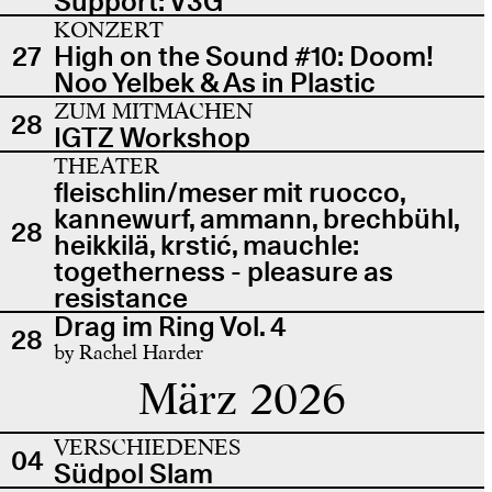
Support: V3G
KONZERT
27
High on the Sound #10: Doom!
Noo Yelbek & As in Plastic
ZUM MITMACHEN
28
IGTZ Workshop
THEATER
fleischlin/meser mit ruocco,
kannewurf, ammann, brechbühl,
28
heikkilä, krstić, mauchle:
togetherness - pleasure as
resistance
Drag im Ring Vol. 4
28
by Rachel Harder
März 2026
VERSCHIEDENES
04
Südpol Slam