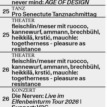
never mind:
AGE OF DESIGN
TANZ
25
Pro Senectute Tanznachmittag
THEATER
fleischlin/meser mit ruocco,
kannewurf, ammann, brechbühl,
25
heikkilä, krstić, mauchle:
togetherness - pleasure as
resistance
THEATER
fleischlin/meser mit ruocco,
kannewurf, ammann, brechbühl,
26
heikkilä, krstić, mauchle:
togetherness - pleasure as
resistance
KONZERT
Die Nerven:
Live im
26
Elfenbeinturm Tour 2026
|