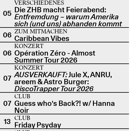
VERSCHIEDENES
Die ZHB macht Feierabend:
05
Entfremdung – warum Amerika
sich (und uns) abhanden kommt
ZUM MITMACHEN
06
Caribbean Vibes
KONZERT
06
Opération Zéro - Almost
Summer Tour 2026
KONZERT
AUSVERKAUFT:
Jule X, ANRU,
07
areem & Astro Burger:
DiscoTrapper Tour 2026
CLUB
07
Guess who's Back?! w/ Hanna
Noir
CLUB
13
Friday Psyday