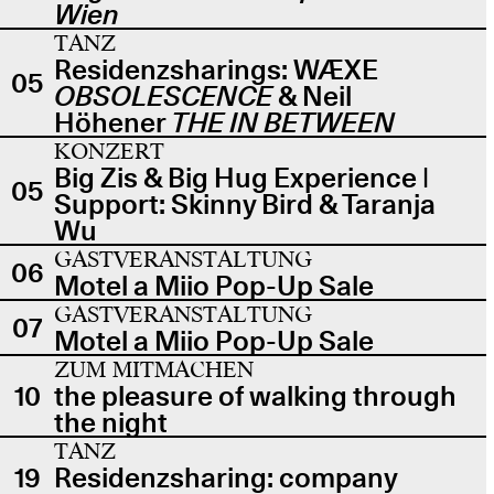
Wien
TANZ
Residenzsharings: WÆXE
05
OBSOLESCENCE
& Neil
Höhener
THE IN BETWEEN
KONZERT
Big Zis & Big Hug Experience |
05
Support: Skinny Bird & Taranja
Wu
GASTVERANSTALTUNG
06
Motel a Miio Pop-Up Sale
GASTVERANSTALTUNG
07
Motel a Miio Pop-Up Sale
ZUM MITMACHEN
10
the pleasure of walking through
the night
TANZ
19
Residenzsharing: company