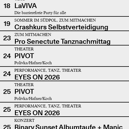
18
LaVIVA
Die barrierefreie Party für alle
SOMMER IM SÜDPOL, ZUM MITMACHEN
19
Crashkurs Selbstverteidigung
ZUM MITMACHEN
23
Pro Senectute Tanznachmittag
THEATER
24
PIVOT
Polivka/Hafner/Koch
PERFORMANCE, TANZ, THEATER
24
EYES ON 2026
THEATER
25
PIVOT
Polivka/Hafner/Koch
PERFORMANCE, TANZ, THEATER
25
EYES ON 2026
KONZERT
25
Binary Sunset Albumtaufe + Manic