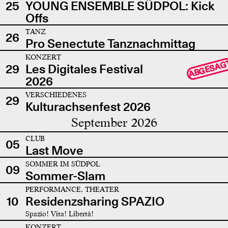
25
YOUNG ENSEMBLE SÜDPOL: Kick
Offs
TANZ
26
Pro Senectute Tanznachmittag
KONZERT
ABGESAG
29
Les Digitales Festival
2026
VERSCHIEDENES
29
Kulturachsenfest 2026
September 2026
CLUB
05
Last Move
SOMMER IM SÜDPOL
09
Sommer-Slam
PERFORMANCE, THEATER
10
Residenzsharing SPAZIO
Spazio! Vita! Libertà!
KONZERT