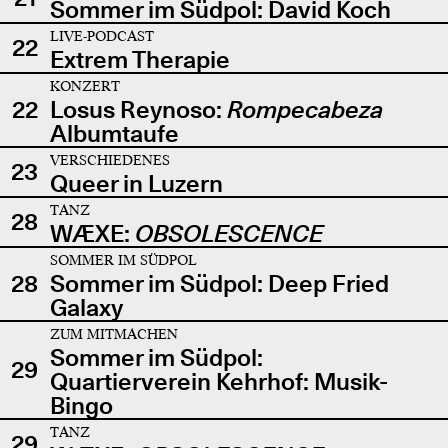
Sommer im Südpol: David Koch
LIVE-PODCAST
22
Extrem Therapie
KONZERT
22
Losus Reynoso:
Rompecabeza
Albumtaufe
VERSCHIEDENES
23
Queer in Luzern
TANZ
28
WÆXE:
OBSOLESCENCE
SOMMER IM SÜDPOL
28
Sommer im Südpol: Deep Fried
Galaxy
ZUM MITMACHEN
Sommer im Südpol:
29
Quartierverein Kehrhof: Musik-
Bingo
TANZ
29