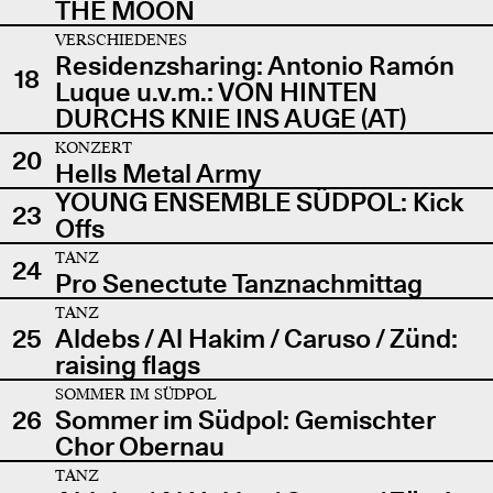
THE MOON
VERSCHIEDENES
Residenzsharing: Antonio Ramón
18
Luque u.v.m.: VON HINTEN
DURCHS KNIE INS AUGE (AT)
KONZERT
20
Hells Metal Army
YOUNG ENSEMBLE SÜDPOL: Kick
23
Offs
TANZ
24
Pro Senectute Tanznachmittag
TANZ
25
Aldebs / Al Hakim / Caruso / Zünd:
raising flags
SOMMER IM SÜDPOL
26
Sommer im Südpol: Gemischter
Chor Obernau
TANZ