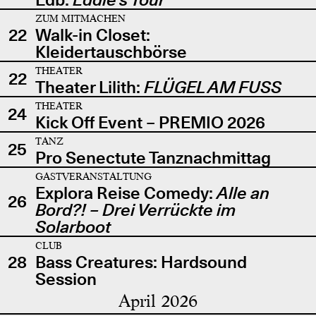
ZUM MITMACHEN
22
Walk-in Closet:
Kleidertauschbörse
THEATER
22
Theater Lilith:
FLÜGEL AM FUSS
THEATER
24
Kick Off Event – PREMIO 2026
TANZ
25
Pro Senectute Tanznachmittag
GASTVERANSTALTUNG
Explora Reise Comedy:
Alle an
26
Bord?! – Drei Verrückte im
Solarboot
CLUB
28
Bass Creatures: Hardsound
Session
April 2026