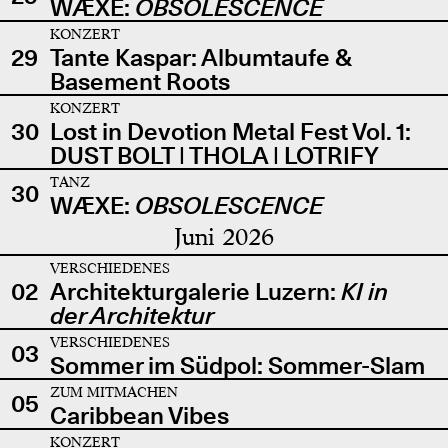
WÆXE:
OBSOLESCENCE
KONZERT
29
Tante Kaspar: Albumtaufe &
Basement Roots
KONZERT
30
Lost in Devotion Metal Fest Vol. 1:
DUST BOLT | THOLA | LOTRIFY
TANZ
30
WÆXE:
OBSOLESCENCE
Juni 2026
VERSCHIEDENES
02
Architekturgalerie Luzern:
KI in
der Architektur
VERSCHIEDENES
03
Sommer im Südpol: Sommer-Slam
ZUM MITMACHEN
05
Caribbean Vibes
KONZERT