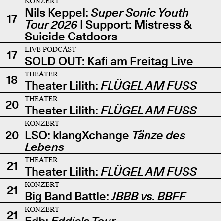
KONZERT
Nils Keppel:
Super Sonic Youth
17
Tour 2026
| Support: Mistress &
Suicide Catdoors
LIVE-PODCAST
17
SOLD OUT: Kafi am Freitag Live
THEATER
18
Theater Lilith:
FLÜGEL AM FUSS
THEATER
20
Theater Lilith:
FLÜGEL AM FUSS
KONZERT
20
LSO: klangXchange
Tänze des
Lebens
THEATER
21
Theater Lilith:
FLÜGEL AM FUSS
KONZERT
21
Big Band Battle:
JBBB vs. BBFF
KONZERT
21
Edb:
Eddie's Tour