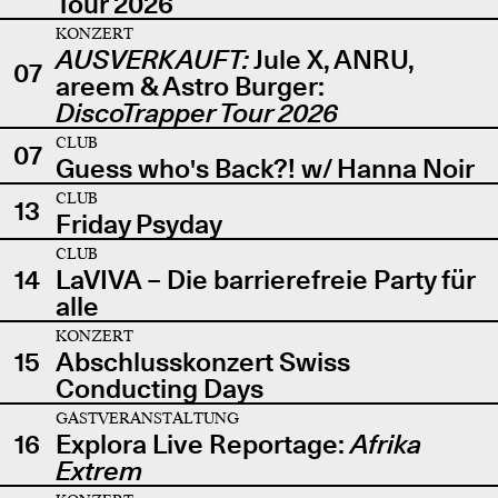
Tour 2026
KONZERT
AUSVERKAUFT:
Jule X, ANRU,
07
areem & Astro Burger:
DiscoTrapper Tour 2026
CLUB
07
Guess who's Back?! w/ Hanna Noir
CLUB
13
Friday Psyday
CLUB
14
LaVIVA – Die barrierefreie Party für
alle
KONZERT
15
Abschlusskonzert Swiss
Conducting Days
GASTVERANSTALTUNG
16
Explora Live Reportage:
Afrika
Extrem