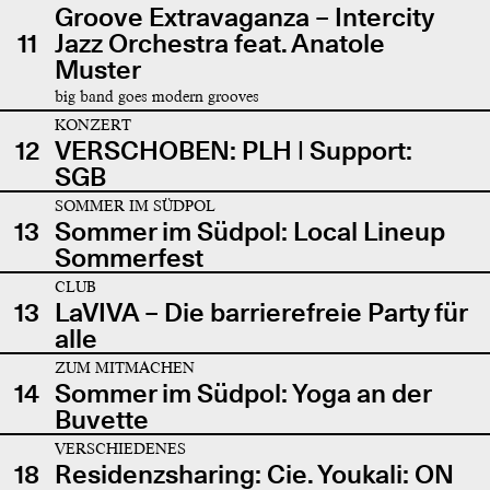
Groove Extravaganza – Intercity
11
Jazz Orchestra feat. Anatole
Muster
big band goes modern grooves
KONZERT
12
VERSCHOBEN: PLH | Support:
SGB
SOMMER IM SÜDPOL
13
Sommer im Südpol: Local Lineup
Sommerfest
CLUB
13
LaVIVA – Die barrierefreie Party für
alle
ZUM MITMACHEN
14
Sommer im Südpol: Yoga an der
Buvette
VERSCHIEDENES
18
Residenzsharing: Cie. Youkali: ON