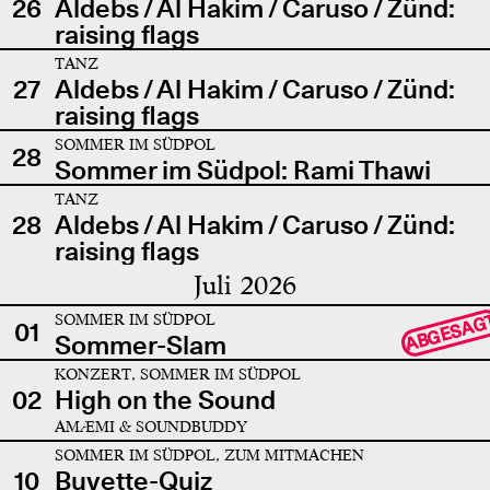
26
Aldebs / Al Hakim / Caruso / Zünd:
raising flags
TANZ
27
Aldebs / Al Hakim / Caruso / Zünd:
raising flags
SOMMER IM SÜDPOL
28
Sommer im Südpol: Rami Thawi
TANZ
28
Aldebs / Al Hakim / Caruso / Zünd:
raising flags
Juli 2026
SOMMER IM SÜDPOL
ABGESAG
01
Sommer-Slam
KONZERT, SOMMER IM SÜDPOL
02
High on the Sound
AMÆMI & SOUNDBUDDY
SOMMER IM SÜDPOL, ZUM MITMACHEN
10
Buvette-Quiz