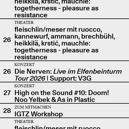
heikkilä, krstić, mauchle:
togetherness - pleasure as
resistance
THEATER
fleischlin/meser mit ruocco,
kannewurf, ammann, brechbühl,
26
heikkilä, krstić, mauchle:
togetherness - pleasure as
resistance
KONZERT
26
Die Nerven:
Live im Elfenbeinturm
Tour 2026
| Support: V3G
KONZERT
27
High on the Sound #10: Doom!
Noo Yelbek & As in Plastic
ZUM MITMACHEN
28
IGTZ Workshop
THEATER
fleischlin/meser mit ruocco,