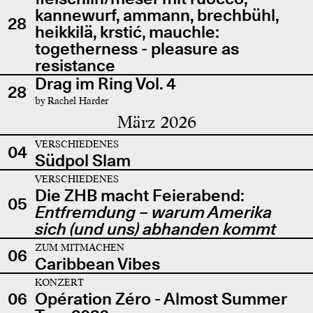
kannewurf, ammann, brechbühl,
28
heikkilä, krstić, mauchle:
togetherness - pleasure as
resistance
Drag im Ring Vol. 4
28
by Rachel Harder
März 2026
VERSCHIEDENES
04
Südpol Slam
VERSCHIEDENES
Die ZHB macht Feierabend:
05
Entfremdung – warum Amerika
sich (und uns) abhanden kommt
ZUM MITMACHEN
06
Caribbean Vibes
KONZERT
06
Opération Zéro - Almost Summer