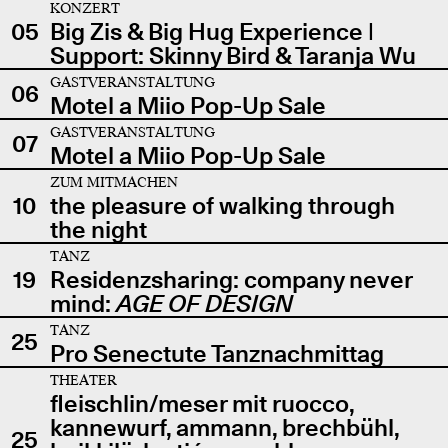
KONZERT
05
Big Zis & Big Hug Experience |
Support: Skinny Bird & Taranja Wu
GASTVERANSTALTUNG
06
Motel a Miio Pop-Up Sale
GASTVERANSTALTUNG
07
Motel a Miio Pop-Up Sale
ZUM MITMACHEN
10
the pleasure of walking through
the night
TANZ
19
Residenzsharing: company never
mind:
AGE OF DESIGN
TANZ
25
Pro Senectute Tanznachmittag
THEATER
fleischlin/meser mit ruocco,
kannewurf, ammann, brechbühl,
25