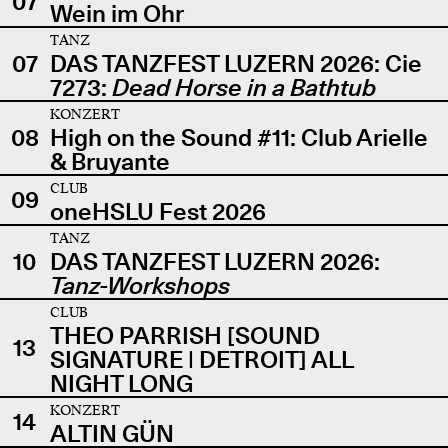
07
Wein im Ohr
TANZ
07
DAS TANZFEST LUZERN 2026: Cie
7273:
Dead Horse in a Bathtub
KONZERT
08
High on the Sound #11: Club Arielle
& Bruyante
CLUB
09
oneHSLU Fest 2026
TANZ
10
DAS TANZFEST LUZERN 2026:
Tanz-Workshops
CLUB
THEO PARRISH [SOUND
13
SIGNATURE | DETROIT] ALL
NIGHT LONG
KONZERT
14
ALTIN GÜN