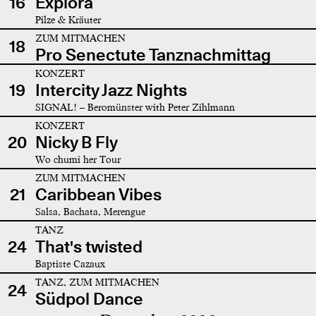
16
Explora
Pilze & Kräuter
ZUM MITMACHEN
18
Pro Senectute Tanznachmittag
KONZERT
19
Intercity Jazz Nights
SIGNAL! – Beromünster with Peter Zihlmann
KONZERT
20
Nicky B Fly
Wo chumi her Tour
ZUM MITMACHEN
21
Caribbean Vibes
Salsa, Bachata, Merengue
TANZ
24
That's twisted
Baptiste Cazaux
TANZ, ZUM MITMACHEN
24
Südpol Dance