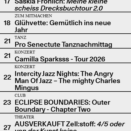
17
Saskia Fröhlich:
Meine kleine
scheiss Drecksbuchtour 2.0
ZUM MITMACHEN
18
Glühvette: Gemütlich ins neue
Jahr
TANZ
21
Pro Senectute Tanznachmittag
KONZERT
21
Camilla Sparksss - Tour 2026
KONZERT
Intercity Jazz Nights: The Angry
22
Man Of Jazz – The mighty Charles
Mingus
CLUB
23
ECLIPSE BOUNDARIES: Outer
Boundary - Chapter Two
THEATER
AUSVERKAUFT Zell:stoff:
4/5 oder
27
von der Kunst keine