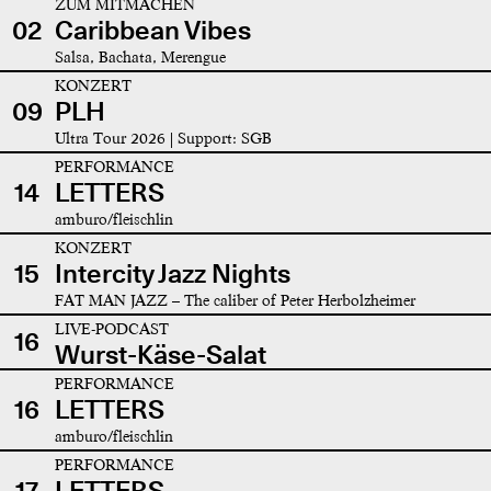
ZUM MITMACHEN
02
Caribbean Vibes
Salsa, Bachata, Merengue
KONZERT
09
PLH
Ultra Tour 2026 | Support: SGB
PERFORMANCE
14
LETTERS
amburo/fleischlin
KONZERT
15
Intercity Jazz Nights
FAT MAN JAZZ – The caliber of Peter Herbolzheimer
LIVE-PODCAST
16
Wurst-Käse-Salat
PERFORMANCE
16
LETTERS
amburo/fleischlin
PERFORMANCE
17
LETTERS