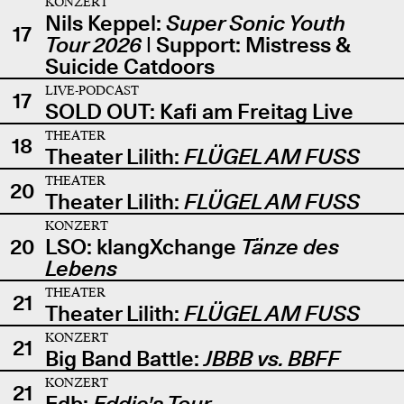
KONZERT
Nils Keppel:
Super Sonic Youth
17
Tour 2026
| Support: Mistress &
Suicide Catdoors
LIVE-PODCAST
17
SOLD OUT: Kafi am Freitag Live
THEATER
18
Theater Lilith:
FLÜGEL AM FUSS
THEATER
20
Theater Lilith:
FLÜGEL AM FUSS
KONZERT
20
LSO: klangXchange
Tänze des
Lebens
THEATER
21
Theater Lilith:
FLÜGEL AM FUSS
KONZERT
21
Big Band Battle:
JBBB vs. BBFF
KONZERT
21
Edb:
Eddie's Tour