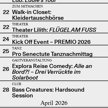
ZUM MITMACHEN
22
Walk-in Closet:
Kleidertauschbörse
THEATER
22
Theater Lilith:
FLÜGEL AM FUSS
THEATER
24
Kick Off Event – PREMIO 2026
TANZ
25
Pro Senectute Tanznachmittag
GASTVERANSTALTUNG
Explora Reise Comedy:
Alle an
26
Bord?! – Drei Verrückte im
Solarboot
CLUB
28
Bass Creatures: Hardsound
Session
April 2026