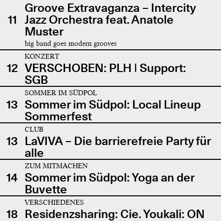
Groove Extravaganza – Intercity
11
Jazz Orchestra feat. Anatole
Muster
big band goes modern grooves
KONZERT
12
VERSCHOBEN: PLH | Support:
SGB
SOMMER IM SÜDPOL
13
Sommer im Südpol: Local Lineup
Sommerfest
CLUB
13
LaVIVA – Die barrierefreie Party für
alle
ZUM MITMACHEN
14
Sommer im Südpol: Yoga an der
Buvette
VERSCHIEDENES
18
Residenzsharing: Cie. Youkali: ON