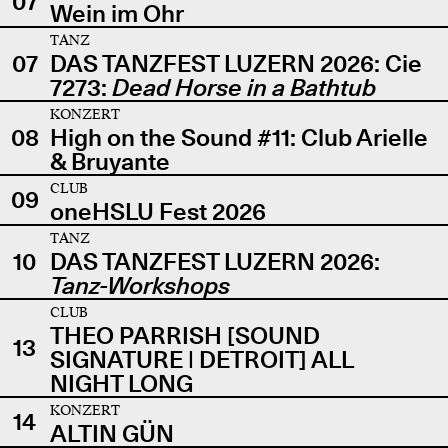
07
Wein im Ohr
TANZ
07
DAS TANZFEST LUZERN 2026: Cie
7273:
Dead Horse in a Bathtub
KONZERT
08
High on the Sound #11: Club Arielle
& Bruyante
CLUB
09
oneHSLU Fest 2026
TANZ
10
DAS TANZFEST LUZERN 2026:
Tanz-Workshops
CLUB
THEO PARRISH [SOUND
13
SIGNATURE | DETROIT] ALL
NIGHT LONG
KONZERT
14
ALTIN GÜN