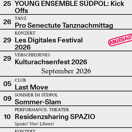
25
YOUNG ENSEMBLE SÜDPOL: Kick
Offs
TANZ
26
Pro Senectute Tanznachmittag
KONZERT
ABGESAG
29
Les Digitales Festival
2026
VERSCHIEDENES
29
Kulturachsenfest 2026
September 2026
CLUB
05
Last Move
SOMMER IM SÜDPOL
09
Sommer-Slam
PERFORMANCE, THEATER
10
Residenzsharing SPAZIO
Spazio! Vita! Libertà!
KONZERT