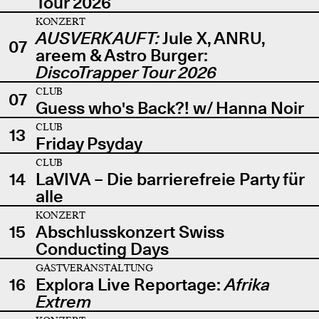
Tour 2026
KONZERT
AUSVERKAUFT:
Jule X, ANRU,
07
areem & Astro Burger:
DiscoTrapper Tour 2026
CLUB
07
Guess who's Back?! w/ Hanna Noir
CLUB
13
Friday Psyday
CLUB
14
LaVIVA – Die barrierefreie Party für
alle
KONZERT
15
Abschlusskonzert Swiss
Conducting Days
GASTVERANSTALTUNG
16
Explora Live Reportage:
Afrika
Extrem