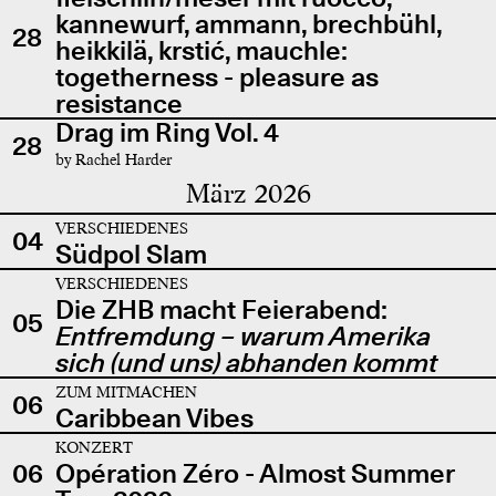
kannewurf, ammann, brechbühl,
28
heikkilä, krstić, mauchle:
togetherness - pleasure as
resistance
Drag im Ring Vol. 4
28
by Rachel Harder
März 2026
VERSCHIEDENES
04
Südpol Slam
VERSCHIEDENES
Die ZHB macht Feierabend:
05
Entfremdung – warum Amerika
sich (und uns) abhanden kommt
ZUM MITMACHEN
06
Caribbean Vibes
KONZERT
06
Opération Zéro - Almost Summer