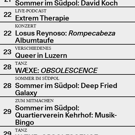
Sommer im Südpol: David Koch
LIVE-PODCAST
22
Extrem Therapie
KONZERT
22
Losus Reynoso:
Rompecabeza
Albumtaufe
VERSCHIEDENES
23
Queer in Luzern
TANZ
28
WÆXE:
OBSOLESCENCE
SOMMER IM SÜDPOL
28
Sommer im Südpol: Deep Fried
Galaxy
ZUM MITMACHEN
Sommer im Südpol:
29
Quartierverein Kehrhof: Musik-
Bingo
TANZ
29