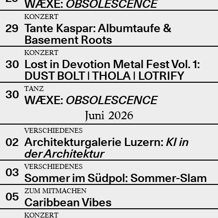
WÆXE:
OBSOLESCENCE
KONZERT
29
Tante Kaspar: Albumtaufe &
Basement Roots
KONZERT
30
Lost in Devotion Metal Fest Vol. 1:
DUST BOLT | THOLA | LOTRIFY
TANZ
30
WÆXE:
OBSOLESCENCE
Juni 2026
VERSCHIEDENES
02
Architekturgalerie Luzern:
KI in
der Architektur
VERSCHIEDENES
03
Sommer im Südpol: Sommer-Slam
ZUM MITMACHEN
05
Caribbean Vibes
KONZERT