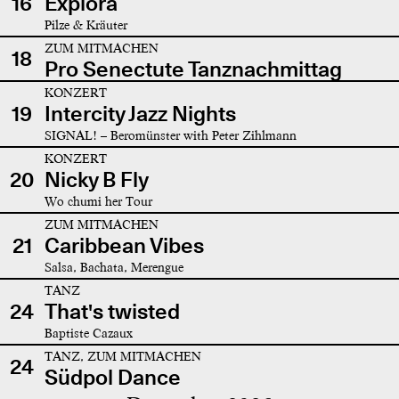
16
Explora
Pilze & Kräuter
ZUM MITMACHEN
18
Pro Senectute Tanznachmittag
KONZERT
19
Intercity Jazz Nights
SIGNAL! – Beromünster with Peter Zihlmann
KONZERT
20
Nicky B Fly
Wo chumi her Tour
ZUM MITMACHEN
21
Caribbean Vibes
Salsa, Bachata, Merengue
TANZ
24
That's twisted
Baptiste Cazaux
TANZ, ZUM MITMACHEN
24
Südpol Dance