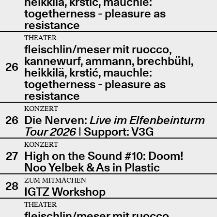
heikkilä, krstić, mauchle:
togetherness - pleasure as
resistance
THEATER
fleischlin/meser mit ruocco,
kannewurf, ammann, brechbühl,
26
heikkilä, krstić, mauchle:
togetherness - pleasure as
resistance
KONZERT
26
Die Nerven:
Live im Elfenbeinturm
Tour 2026
| Support: V3G
KONZERT
27
High on the Sound #10: Doom!
Noo Yelbek & As in Plastic
ZUM MITMACHEN
28
IGTZ Workshop
THEATER
fleischlin/meser mit ruocco,