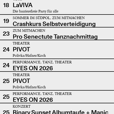
18
LaVIVA
Die barrierefreie Party für alle
SOMMER IM SÜDPOL, ZUM MITMACHEN
19
Crashkurs Selbstverteidigung
ZUM MITMACHEN
23
Pro Senectute Tanznachmittag
THEATER
24
PIVOT
Polivka/Hafner/Koch
PERFORMANCE, TANZ, THEATER
24
EYES ON 2026
THEATER
25
PIVOT
Polivka/Hafner/Koch
PERFORMANCE, TANZ, THEATER
25
EYES ON 2026
KONZERT
25
Binary Sunset Albumtaufe + Manic