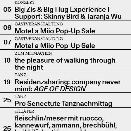
KONZERT
05
Big Zis & Big Hug Experience |
Support: Skinny Bird & Taranja Wu
GASTVERANSTALTUNG
06
Motel a Miio Pop-Up Sale
GASTVERANSTALTUNG
07
Motel a Miio Pop-Up Sale
ZUM MITMACHEN
10
the pleasure of walking through
the night
TANZ
19
Residenzsharing: company never
mind:
AGE OF DESIGN
TANZ
25
Pro Senectute Tanznachmittag
THEATER
fleischlin/meser mit ruocco,
kannewurf, ammann, brechbühl,
25