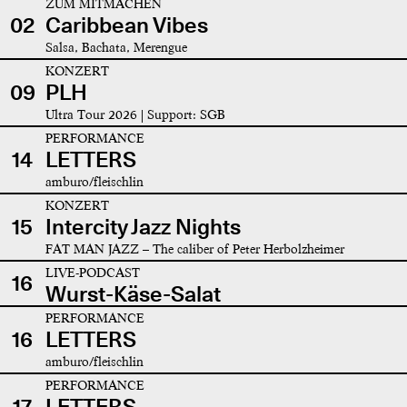
ZUM MITMACHEN
02
Caribbean Vibes
Salsa, Bachata, Merengue
KONZERT
09
PLH
Ultra Tour 2026 | Support: SGB
PERFORMANCE
14
LETTERS
amburo/fleischlin
KONZERT
15
Intercity Jazz Nights
FAT MAN JAZZ – The caliber of Peter Herbolzheimer
LIVE-PODCAST
16
Wurst-Käse-Salat
PERFORMANCE
16
LETTERS
amburo/fleischlin
PERFORMANCE
17
LETTERS