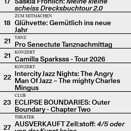
17
Saskia Fröhlich:
Meine kleine
scheiss Drecksbuchtour 2.0
ZUM MITMACHEN
18
Glühvette: Gemütlich ins neue
Jahr
TANZ
21
Pro Senectute Tanznachmittag
KONZERT
21
Camilla Sparksss - Tour 2026
KONZERT
Intercity Jazz Nights: The Angry
22
Man Of Jazz – The mighty Charles
Mingus
CLUB
23
ECLIPSE BOUNDARIES: Outer
Boundary - Chapter Two
THEATER
AUSVERKAUFT Zell:stoff:
4/5 oder
27
von der Kunst keine