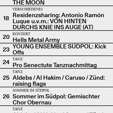
THE MOON
VERSCHIEDENES
Residenzsharing: Antonio Ramón
18
Luque u.v.m.: VON HINTEN
DURCHS KNIE INS AUGE (AT)
KONZERT
20
Hells Metal Army
YOUNG ENSEMBLE SÜDPOL: Kick
23
Offs
TANZ
24
Pro Senectute Tanznachmittag
TANZ
25
Aldebs / Al Hakim / Caruso / Zünd:
raising flags
SOMMER IM SÜDPOL
26
Sommer im Südpol: Gemischter
Chor Obernau
TANZ