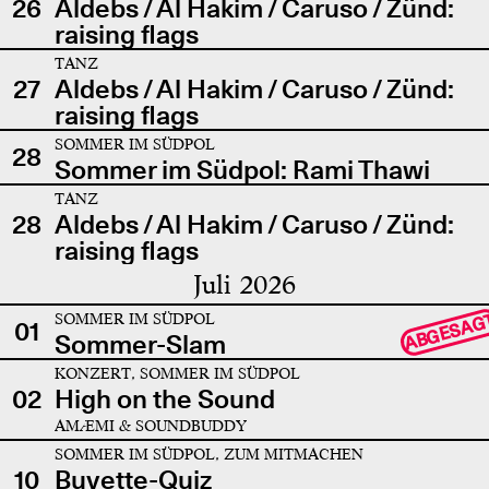
26
Aldebs / Al Hakim / Caruso / Zünd:
raising flags
TANZ
27
Aldebs / Al Hakim / Caruso / Zünd:
raising flags
SOMMER IM SÜDPOL
28
Sommer im Südpol: Rami Thawi
TANZ
28
Aldebs / Al Hakim / Caruso / Zünd:
raising flags
Juli 2026
SOMMER IM SÜDPOL
ABGESAG
01
Sommer-Slam
KONZERT, SOMMER IM SÜDPOL
02
High on the Sound
AMÆMI & SOUNDBUDDY
SOMMER IM SÜDPOL, ZUM MITMACHEN
10
Buvette-Quiz