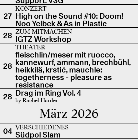
Support: V3G
KONZERT
27
High on the Sound #10: Doom!
Noo Yelbek & As in Plastic
ZUM MITMACHEN
28
IGTZ Workshop
THEATER
fleischlin/meser mit ruocco,
kannewurf, ammann, brechbühl,
28
heikkilä, krstić, mauchle:
togetherness - pleasure as
resistance
Drag im Ring Vol. 4
28
by Rachel Harder
März 2026
VERSCHIEDENES
04
Südpol Slam