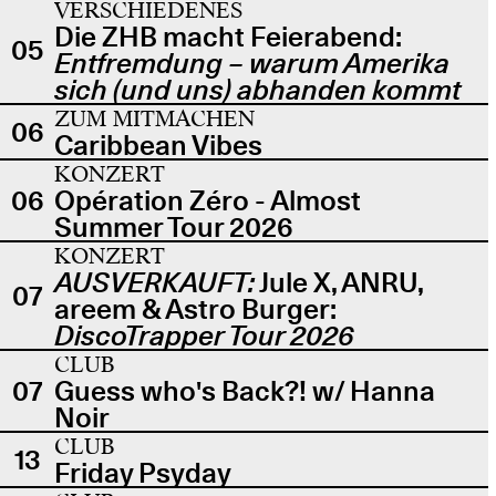
VERSCHIEDENES
Die ZHB macht Feierabend:
05
Entfremdung – warum Amerika
sich (und uns) abhanden kommt
ZUM MITMACHEN
06
Caribbean Vibes
KONZERT
06
Opération Zéro - Almost
Summer Tour 2026
KONZERT
AUSVERKAUFT:
Jule X, ANRU,
07
areem & Astro Burger:
DiscoTrapper Tour 2026
CLUB
07
Guess who's Back?! w/ Hanna
Noir
CLUB
13
Friday Psyday