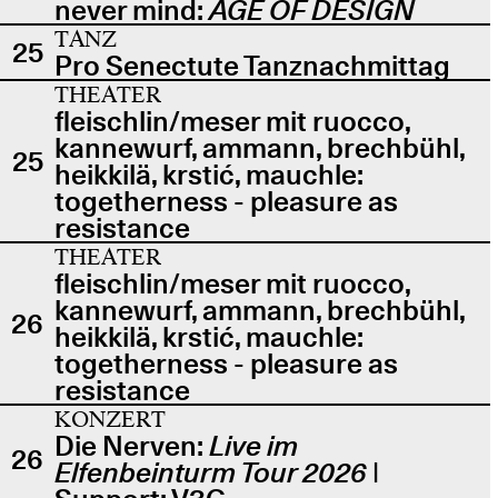
never mind:
AGE OF DESIGN
TANZ
25
Pro Senectute Tanznachmittag
THEATER
fleischlin/meser mit ruocco,
kannewurf, ammann, brechbühl,
25
heikkilä, krstić, mauchle:
togetherness - pleasure as
resistance
THEATER
fleischlin/meser mit ruocco,
kannewurf, ammann, brechbühl,
26
heikkilä, krstić, mauchle:
togetherness - pleasure as
resistance
KONZERT
Die Nerven:
Live im
26
Elfenbeinturm Tour 2026
|