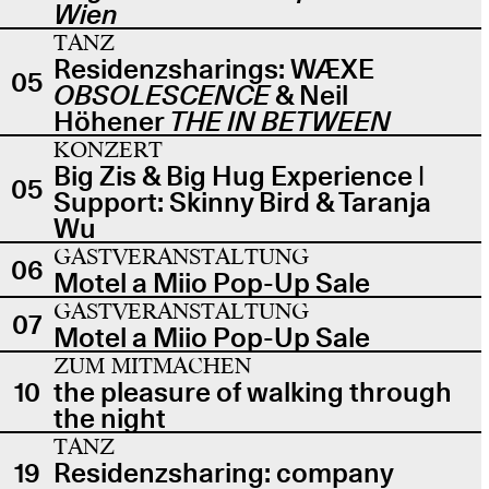
Wien
TANZ
Residenzsharings: WÆXE
05
OBSOLESCENCE
& Neil
Höhener
THE IN BETWEEN
KONZERT
Big Zis & Big Hug Experience |
05
Support: Skinny Bird & Taranja
Wu
GASTVERANSTALTUNG
06
Motel a Miio Pop-Up Sale
GASTVERANSTALTUNG
07
Motel a Miio Pop-Up Sale
ZUM MITMACHEN
10
the pleasure of walking through
the night
TANZ
19
Residenzsharing: company