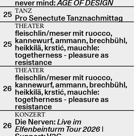
never mind:
AGE OF DESIGN
TANZ
25
Pro Senectute Tanznachmittag
THEATER
fleischlin/meser mit ruocco,
kannewurf, ammann, brechbühl,
25
heikkilä, krstić, mauchle:
togetherness - pleasure as
resistance
THEATER
fleischlin/meser mit ruocco,
kannewurf, ammann, brechbühl,
26
heikkilä, krstić, mauchle:
togetherness - pleasure as
resistance
KONZERT
Die Nerven:
Live im
26
Elfenbeinturm Tour 2026
|