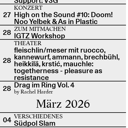
Support: V3G
KONZERT
27
High on the Sound #10: Doom!
Noo Yelbek & As in Plastic
ZUM MITMACHEN
28
IGTZ Workshop
THEATER
fleischlin/meser mit ruocco,
kannewurf, ammann, brechbühl,
28
heikkilä, krstić, mauchle:
togetherness - pleasure as
resistance
Drag im Ring Vol. 4
28
by Rachel Harder
März 2026
VERSCHIEDENES
04
Südpol Slam