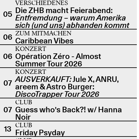
VERSCHIEDENES
Die ZHB macht Feierabend:
05
Entfremdung – warum Amerika
sich (und uns) abhanden kommt
ZUM MITMACHEN
06
Caribbean Vibes
KONZERT
06
Opération Zéro - Almost
Summer Tour 2026
KONZERT
AUSVERKAUFT:
Jule X, ANRU,
07
areem & Astro Burger:
DiscoTrapper Tour 2026
CLUB
07
Guess who's Back?! w/ Hanna
Noir
CLUB
13
Friday Psyday