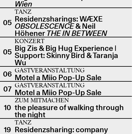
Wien
TANZ
Residenzsharings: WÆXE
05
OBSOLESCENCE
& Neil
Höhener
THE IN BETWEEN
KONZERT
Big Zis & Big Hug Experience |
05
Support: Skinny Bird & Taranja
Wu
GASTVERANSTALTUNG
06
Motel a Miio Pop-Up Sale
GASTVERANSTALTUNG
07
Motel a Miio Pop-Up Sale
ZUM MITMACHEN
10
the pleasure of walking through
the night
TANZ
19
Residenzsharing: company