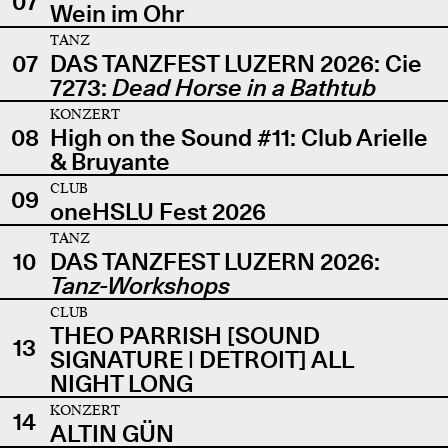
07
Wein im Ohr
TANZ
07
DAS TANZFEST LUZERN 2026: Cie
7273:
Dead Horse in a Bathtub
KONZERT
08
High on the Sound #11: Club Arielle
& Bruyante
CLUB
09
oneHSLU Fest 2026
TANZ
10
DAS TANZFEST LUZERN 2026:
Tanz-Workshops
CLUB
THEO PARRISH [SOUND
13
SIGNATURE | DETROIT] ALL
NIGHT LONG
KONZERT
14
ALTIN GÜN