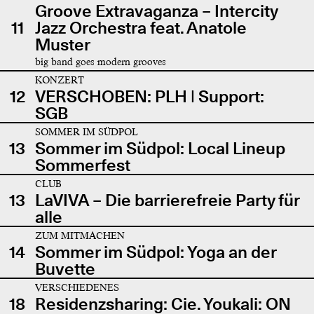
Groove Extravaganza – Intercity
11
Jazz Orchestra feat. Anatole
Muster
big band goes modern grooves
KONZERT
12
VERSCHOBEN: PLH | Support:
SGB
SOMMER IM SÜDPOL
13
Sommer im Südpol: Local Lineup
Sommerfest
CLUB
13
LaVIVA – Die barrierefreie Party für
alle
ZUM MITMACHEN
14
Sommer im Südpol: Yoga an der
Buvette
VERSCHIEDENES
18
Residenzsharing: Cie. Youkali: ON