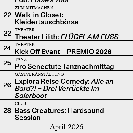
ZUM MITMACHEN
22
Walk-in Closet:
Kleidertauschbörse
THEATER
22
Theater Lilith:
FLÜGEL AM FUSS
THEATER
24
Kick Off Event – PREMIO 2026
TANZ
25
Pro Senectute Tanznachmittag
GASTVERANSTALTUNG
Explora Reise Comedy:
Alle an
26
Bord?! – Drei Verrückte im
Solarboot
CLUB
28
Bass Creatures: Hardsound
Session
April 2026