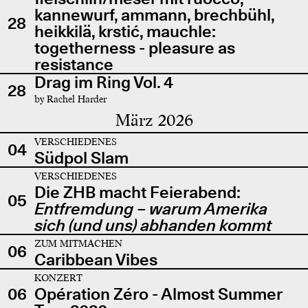
kannewurf, ammann, brechbühl,
28
heikkilä, krstić, mauchle:
togetherness - pleasure as
resistance
Drag im Ring Vol. 4
28
by Rachel Harder
März 2026
VERSCHIEDENES
04
Südpol Slam
VERSCHIEDENES
Die ZHB macht Feierabend:
05
Entfremdung – warum Amerika
sich (und uns) abhanden kommt
ZUM MITMACHEN
06
Caribbean Vibes
KONZERT
06
Opération Zéro - Almost Summer