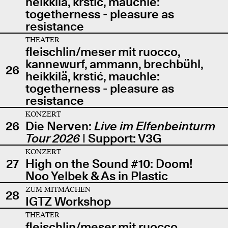
heikkilä, krstić, mauchle:
togetherness - pleasure as
resistance
THEATER
fleischlin/meser mit ruocco,
kannewurf, ammann, brechbühl,
26
heikkilä, krstić, mauchle:
togetherness - pleasure as
resistance
KONZERT
26
Die Nerven:
Live im Elfenbeinturm
Tour 2026
| Support: V3G
KONZERT
27
High on the Sound #10: Doom!
Noo Yelbek & As in Plastic
ZUM MITMACHEN
28
IGTZ Workshop
THEATER
fleischlin/meser mit ruocco,