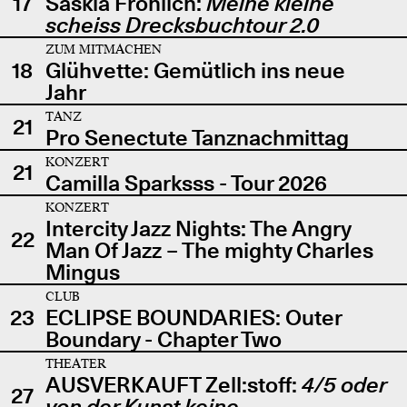
17
Saskia Fröhlich:
Meine kleine
scheiss Drecksbuchtour 2.0
ZUM MITMACHEN
18
Glühvette: Gemütlich ins neue
Jahr
TANZ
21
Pro Senectute Tanznachmittag
KONZERT
21
Camilla Sparksss - Tour 2026
KONZERT
Intercity Jazz Nights: The Angry
22
Man Of Jazz – The mighty Charles
Mingus
CLUB
23
ECLIPSE BOUNDARIES: Outer
Boundary - Chapter Two
THEATER
AUSVERKAUFT Zell:stoff:
4/5 oder
27
von der Kunst keine