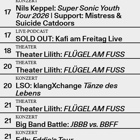
KONZERT
Nils Keppel:
Super Sonic Youth
17
Tour 2026
| Support: Mistress &
Suicide Catdoors
LIVE-PODCAST
17
SOLD OUT: Kafi am Freitag Live
THEATER
18
Theater Lilith:
FLÜGEL AM FUSS
THEATER
20
Theater Lilith:
FLÜGEL AM FUSS
KONZERT
20
LSO: klangXchange
Tänze des
Lebens
THEATER
21
Theater Lilith:
FLÜGEL AM FUSS
KONZERT
21
Big Band Battle:
JBBB vs. BBFF
KONZERT
21
Edb:
Eddie's Tour