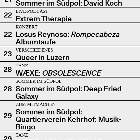
Sommer im Südpol: David Koch
LIVE-PODCAST
22
Extrem Therapie
KONZERT
22
Losus Reynoso:
Rompecabeza
Albumtaufe
VERSCHIEDENES
23
Queer in Luzern
TANZ
28
WÆXE:
OBSOLESCENCE
SOMMER IM SÜDPOL
28
Sommer im Südpol: Deep Fried
Galaxy
ZUM MITMACHEN
Sommer im Südpol:
29
Quartierverein Kehrhof: Musik-
Bingo
TANZ
29