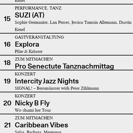
Kenel
PERFORMANCE, TANZ
SUZI (AT)
15
Sophie Germanier, Lan Perces, Jessica Tamsin Allemann, Dustin
Kenel
GASTVERANSTALTUNG
16
Explora
Pilze & Kräuter
ZUM MITMACHEN
18
Pro Senectute Tanznachmittag
KONZERT
19
Intercity Jazz Nights
SIGNAL! – Beromünster with Peter Zihlmann
KONZERT
20
Nicky B Fly
Wo chumi her Tour
ZUM MITMACHEN
21
Caribbean Vibes
Salsa, Bachata, Merengue