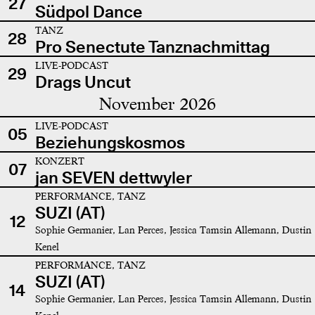
27
Südpol Dance
TANZ
28
Pro Senectute Tanznachmittag
LIVE-PODCAST
29
Drags Uncut
November 2026
LIVE-PODCAST
05
Beziehungskosmos
KONZERT
07
jan SEVEN dettwyler
PERFORMANCE, TANZ
SUZI (AT)
12
Sophie Germanier, Lan Perces, Jessica Tamsin Allemann, Dustin
Kenel
PERFORMANCE, TANZ
SUZI (AT)
14
Sophie Germanier, Lan Perces, Jessica Tamsin Allemann, Dustin