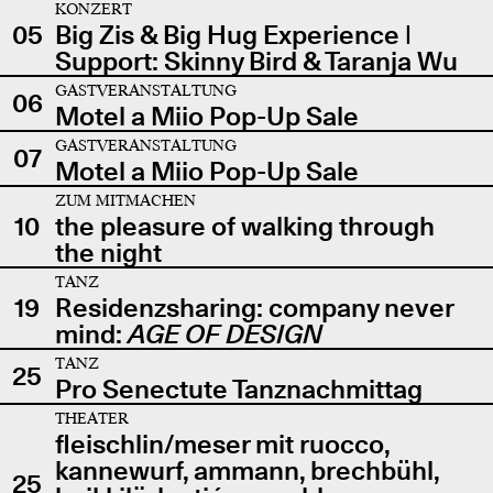
KONZERT
05
Big Zis & Big Hug Experience |
Support: Skinny Bird & Taranja Wu
GASTVERANSTALTUNG
06
Motel a Miio Pop-Up Sale
GASTVERANSTALTUNG
07
Motel a Miio Pop-Up Sale
ZUM MITMACHEN
10
the pleasure of walking through
the night
TANZ
19
Residenzsharing: company never
mind:
AGE OF DESIGN
TANZ
25
Pro Senectute Tanznachmittag
THEATER
fleischlin/meser mit ruocco,
kannewurf, ammann, brechbühl,
25