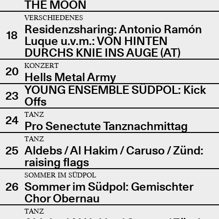
THE MOON
VERSCHIEDENES
Residenzsharing: Antonio Ramón
18
Luque u.v.m.: VON HINTEN
DURCHS KNIE INS AUGE (AT)
KONZERT
20
Hells Metal Army
YOUNG ENSEMBLE SÜDPOL: Kick
23
Offs
TANZ
24
Pro Senectute Tanznachmittag
TANZ
25
Aldebs / Al Hakim / Caruso / Zünd:
raising flags
SOMMER IM SÜDPOL
26
Sommer im Südpol: Gemischter
Chor Obernau
TANZ