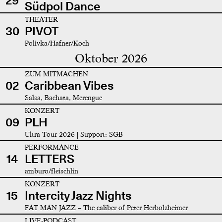
29
Südpol Dance
THEATER
30
PIVOT
Polivka/Hafner/Koch
Oktober 2026
ZUM MITMACHEN
02
Caribbean Vibes
Salsa, Bachata, Merengue
KONZERT
09
PLH
Ultra Tour 2026 | Support: SGB
PERFORMANCE
14
LETTERS
amburo/fleischlin
KONZERT
15
Intercity Jazz Nights
FAT MAN JAZZ – The caliber of Peter Herbolzheimer
LIVE-PODCAST