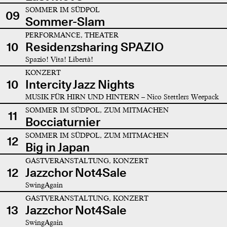
SOMMER IM SÜDPOL
09
Sommer-Slam
PERFORMANCE, THEATER
10
Residenzsharing SPAZIO
Spazio! Vita! Libertà!
KONZERT
10
Intercity Jazz Nights
MUSIK FÜR HIRN UND HINTERN – Nico Stettlers Weepack
SOMMER IM SÜDPOL, ZUM MITMACHEN
11
Bocciaturnier
SOMMER IM SÜDPOL, ZUM MITMACHEN
12
Big in Japan
GASTVERANSTALTUNG, KONZERT
12
Jazzchor Not4Sale
SwingAgain
GASTVERANSTALTUNG, KONZERT
13
Jazzchor Not4Sale
SwingAgain