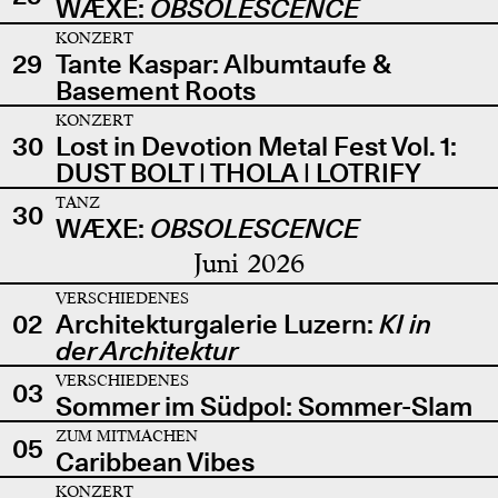
WÆXE:
OBSOLESCENCE
KONZERT
29
Tante Kaspar: Albumtaufe &
Basement Roots
KONZERT
30
Lost in Devotion Metal Fest Vol. 1:
DUST BOLT | THOLA | LOTRIFY
TANZ
30
WÆXE:
OBSOLESCENCE
Juni 2026
VERSCHIEDENES
02
Architekturgalerie Luzern:
KI in
der Architektur
VERSCHIEDENES
03
Sommer im Südpol: Sommer-Slam
ZUM MITMACHEN
05
Caribbean Vibes
KONZERT