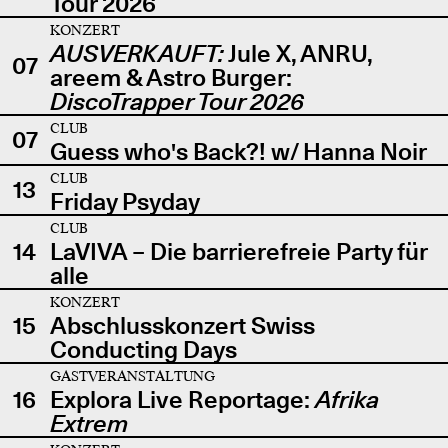
Tour 2026
KONZERT
AUSVERKAUFT:
Jule X, ANRU,
07
areem & Astro Burger:
DiscoTrapper Tour 2026
CLUB
07
Guess who's Back?! w/ Hanna Noir
CLUB
13
Friday Psyday
CLUB
14
LaVIVA – Die barrierefreie Party für
alle
KONZERT
15
Abschlusskonzert Swiss
Conducting Days
GASTVERANSTALTUNG
16
Explora Live Reportage:
Afrika
Extrem