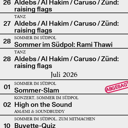
26
Aldebs / Al Hakim / Caruso / Zünd:
raising flags
TANZ
27
Aldebs / Al Hakim / Caruso / Zünd:
raising flags
SOMMER IM SÜDPOL
28
Sommer im Südpol: Rami Thawi
TANZ
28
Aldebs / Al Hakim / Caruso / Zünd:
raising flags
Juli 2026
SOMMER IM SÜDPOL
ABGESAG
01
Sommer-Slam
KONZERT, SOMMER IM SÜDPOL
02
High on the Sound
AMÆMI & SOUNDBUDDY
SOMMER IM SÜDPOL, ZUM MITMACHEN
10
Buvette-Quiz