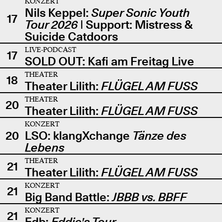
KONZERT
Nils Keppel:
Super Sonic Youth
17
Tour 2026
| Support: Mistress &
Suicide Catdoors
LIVE-PODCAST
17
SOLD OUT: Kafi am Freitag Live
THEATER
18
Theater Lilith:
FLÜGEL AM FUSS
THEATER
20
Theater Lilith:
FLÜGEL AM FUSS
KONZERT
20
LSO: klangXchange
Tänze des
Lebens
THEATER
21
Theater Lilith:
FLÜGEL AM FUSS
KONZERT
21
Big Band Battle:
JBBB vs. BBFF
KONZERT
21
Edb:
Eddie's Tour