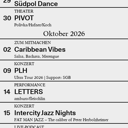
29
Südpol Dance
THEATER
30
PIVOT
Polivka/Hafner/Koch
Oktober 2026
ZUM MITMACHEN
02
Caribbean Vibes
Salsa, Bachata, Merengue
KONZERT
09
PLH
Ultra Tour 2026 | Support: SGB
PERFORMANCE
14
LETTERS
amburo/fleischlin
KONZERT
15
Intercity Jazz Nights
FAT MAN JAZZ – The caliber of Peter Herbolzheimer
LIVE-PODCAST