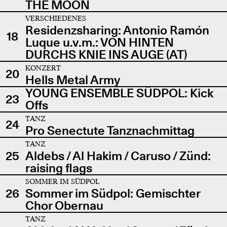
THE MOON
VERSCHIEDENES
Residenzsharing: Antonio Ramón
18
Luque u.v.m.: VON HINTEN
DURCHS KNIE INS AUGE (AT)
KONZERT
20
Hells Metal Army
YOUNG ENSEMBLE SÜDPOL: Kick
23
Offs
TANZ
24
Pro Senectute Tanznachmittag
TANZ
25
Aldebs / Al Hakim / Caruso / Zünd:
raising flags
SOMMER IM SÜDPOL
26
Sommer im Südpol: Gemischter
Chor Obernau
TANZ