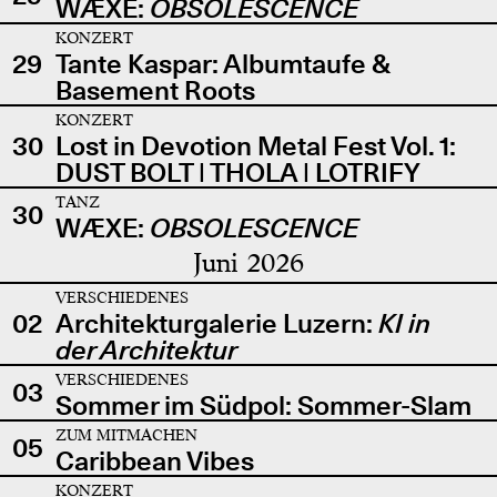
WÆXE:
OBSOLESCENCE
KONZERT
29
Tante Kaspar: Albumtaufe &
Basement Roots
KONZERT
30
Lost in Devotion Metal Fest Vol. 1:
DUST BOLT | THOLA | LOTRIFY
TANZ
30
WÆXE:
OBSOLESCENCE
Juni 2026
VERSCHIEDENES
02
Architekturgalerie Luzern:
KI in
der Architektur
VERSCHIEDENES
03
Sommer im Südpol: Sommer-Slam
ZUM MITMACHEN
05
Caribbean Vibes
KONZERT