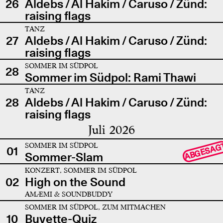
26
Aldebs / Al Hakim / Caruso / Zünd:
raising flags
TANZ
27
Aldebs / Al Hakim / Caruso / Zünd:
raising flags
SOMMER IM SÜDPOL
28
Sommer im Südpol: Rami Thawi
TANZ
28
Aldebs / Al Hakim / Caruso / Zünd:
raising flags
Juli 2026
SOMMER IM SÜDPOL
ABGESAG
01
Sommer-Slam
KONZERT, SOMMER IM SÜDPOL
02
High on the Sound
AMÆMI & SOUNDBUDDY
SOMMER IM SÜDPOL, ZUM MITMACHEN
10
Buvette-Quiz