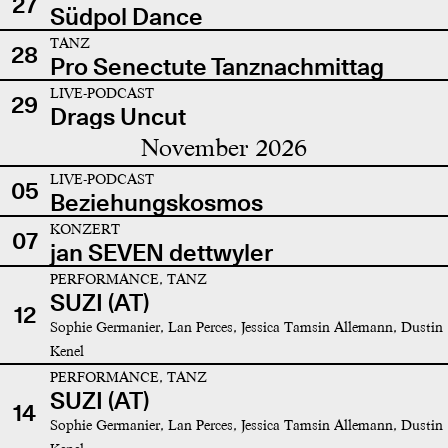
27
Südpol Dance
TANZ
28
Pro Senectute Tanznachmittag
LIVE-PODCAST
29
Drags Uncut
November 2026
LIVE-PODCAST
05
Beziehungskosmos
KONZERT
07
jan SEVEN dettwyler
PERFORMANCE, TANZ
SUZI (AT)
12
Sophie Germanier, Lan Perces, Jessica Tamsin Allemann, Dustin
Kenel
PERFORMANCE, TANZ
SUZI (AT)
14
Sophie Germanier, Lan Perces, Jessica Tamsin Allemann, Dustin