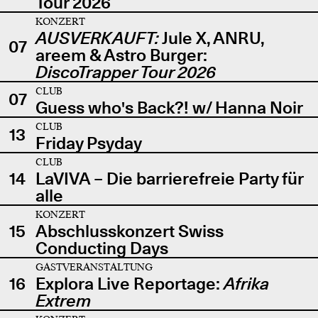
Tour 2026
KONZERT
AUSVERKAUFT:
Jule X, ANRU,
07
areem & Astro Burger:
DiscoTrapper Tour 2026
CLUB
07
Guess who's Back?! w/ Hanna Noir
CLUB
13
Friday Psyday
CLUB
14
LaVIVA – Die barrierefreie Party für
alle
KONZERT
15
Abschlusskonzert Swiss
Conducting Days
GASTVERANSTALTUNG
16
Explora Live Reportage:
Afrika
Extrem