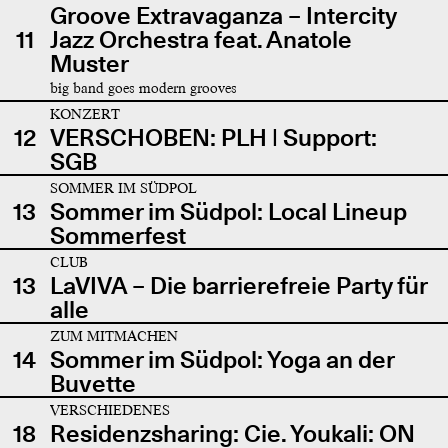
Groove Extravaganza – Intercity
11
Jazz Orchestra feat. Anatole
Muster
big band goes modern grooves
KONZERT
12
VERSCHOBEN: PLH | Support:
SGB
SOMMER IM SÜDPOL
13
Sommer im Südpol: Local Lineup
Sommerfest
CLUB
13
LaVIVA – Die barrierefreie Party für
alle
ZUM MITMACHEN
14
Sommer im Südpol: Yoga an der
Buvette
VERSCHIEDENES
18
Residenzsharing: Cie. Youkali: ON