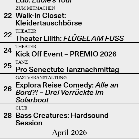
ZUM MITMACHEN
22
Walk-in Closet:
Kleidertauschbörse
THEATER
22
Theater Lilith:
FLÜGEL AM FUSS
THEATER
24
Kick Off Event – PREMIO 2026
TANZ
25
Pro Senectute Tanznachmittag
GASTVERANSTALTUNG
Explora Reise Comedy:
Alle an
26
Bord?! – Drei Verrückte im
Solarboot
CLUB
28
Bass Creatures: Hardsound
Session
April 2026