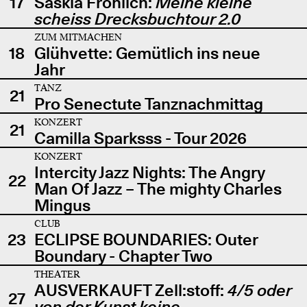
17
Saskia Fröhlich:
Meine kleine
scheiss Drecksbuchtour 2.0
ZUM MITMACHEN
18
Glühvette: Gemütlich ins neue
Jahr
TANZ
21
Pro Senectute Tanznachmittag
KONZERT
21
Camilla Sparksss - Tour 2026
KONZERT
Intercity Jazz Nights: The Angry
22
Man Of Jazz – The mighty Charles
Mingus
CLUB
23
ECLIPSE BOUNDARIES: Outer
Boundary - Chapter Two
THEATER
AUSVERKAUFT Zell:stoff:
4/5 oder
27
von der Kunst keine