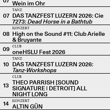
07
Wein im Ohr
TANZ
07
DAS TANZFEST LUZERN 2026: Cie
7273:
Dead Horse in a Bathtub
KONZERT
08
High on the Sound #11: Club Arielle
& Bruyante
CLUB
09
oneHSLU Fest 2026
TANZ
10
DAS TANZFEST LUZERN 2026:
Tanz-Workshops
CLUB
THEO PARRISH [SOUND
13
SIGNATURE | DETROIT] ALL
NIGHT LONG
KONZERT
14
ALTIN GÜN