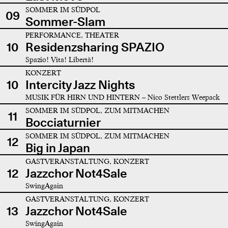
SOMMER IM SÜDPOL
09
Sommer-Slam
PERFORMANCE, THEATER
10
Residenzsharing SPAZIO
Spazio! Vita! Libertà!
KONZERT
10
Intercity Jazz Nights
MUSIK FÜR HIRN UND HINTERN – Nico Stettlers Weepack
SOMMER IM SÜDPOL, ZUM MITMACHEN
11
Bocciaturnier
SOMMER IM SÜDPOL, ZUM MITMACHEN
12
Big in Japan
GASTVERANSTALTUNG, KONZERT
12
Jazzchor Not4Sale
SwingAgain
GASTVERANSTALTUNG, KONZERT
13
Jazzchor Not4Sale
SwingAgain