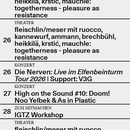
heikkilä, krstić, mauchle:
togetherness - pleasure as
resistance
THEATER
fleischlin/meser mit ruocco,
kannewurf, ammann, brechbühl,
26
heikkilä, krstić, mauchle:
togetherness - pleasure as
resistance
KONZERT
26
Die Nerven:
Live im Elfenbeinturm
Tour 2026
| Support: V3G
KONZERT
27
High on the Sound #10: Doom!
Noo Yelbek & As in Plastic
ZUM MITMACHEN
28
IGTZ Workshop
THEATER
fleischlin/meser mit ruocco,