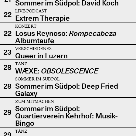
Sommer im Südpol: David Koch
LIVE-PODCAST
22
Extrem Therapie
KONZERT
22
Losus Reynoso:
Rompecabeza
Albumtaufe
VERSCHIEDENES
23
Queer in Luzern
TANZ
28
WÆXE:
OBSOLESCENCE
SOMMER IM SÜDPOL
28
Sommer im Südpol: Deep Fried
Galaxy
ZUM MITMACHEN
Sommer im Südpol:
29
Quartierverein Kehrhof: Musik-
Bingo
TANZ
29