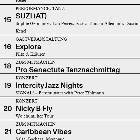
Kenel
PERFORMANCE, TANZ
SUZI (AT)
15
Sophie Germanier, Lan Perces, Jessica Tamsin Allemann, Dustin
Kenel
GASTVERANSTALTUNG
16
Explora
Pilze & Kräuter
ZUM MITMACHEN
18
Pro Senectute Tanznachmittag
KONZERT
19
Intercity Jazz Nights
SIGNAL! – Beromünster with Peter Zihlmann
KONZERT
20
Nicky B Fly
Wo chumi her Tour
ZUM MITMACHEN
21
Caribbean Vibes
Salsa, Bachata, Merengue