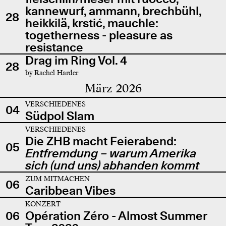
kannewurf, ammann, brechbühl,
28
heikkilä, krstić, mauchle:
togetherness - pleasure as
resistance
Drag im Ring Vol. 4
28
by Rachel Harder
März 2026
VERSCHIEDENES
04
Südpol Slam
VERSCHIEDENES
Die ZHB macht Feierabend:
05
Entfremdung – warum Amerika
sich (und uns) abhanden kommt
ZUM MITMACHEN
06
Caribbean Vibes
KONZERT
06
Opération Zéro - Almost Summer