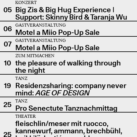
KONZERT
05
Big Zis & Big Hug Experience |
Support: Skinny Bird & Taranja Wu
GASTVERANSTALTUNG
06
Motel a Miio Pop-Up Sale
GASTVERANSTALTUNG
07
Motel a Miio Pop-Up Sale
ZUM MITMACHEN
10
the pleasure of walking through
the night
TANZ
19
Residenzsharing: company never
mind:
AGE OF DESIGN
TANZ
25
Pro Senectute Tanznachmittag
THEATER
fleischlin/meser mit ruocco,
kannewurf, ammann, brechbühl,
25