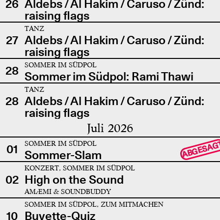
26
Aldebs / Al Hakim / Caruso / Zünd:
raising flags
TANZ
27
Aldebs / Al Hakim / Caruso / Zünd:
raising flags
SOMMER IM SÜDPOL
28
Sommer im Südpol: Rami Thawi
TANZ
28
Aldebs / Al Hakim / Caruso / Zünd:
raising flags
Juli 2026
SOMMER IM SÜDPOL
ABGESAG
01
Sommer-Slam
KONZERT, SOMMER IM SÜDPOL
02
High on the Sound
AMÆMI & SOUNDBUDDY
SOMMER IM SÜDPOL, ZUM MITMACHEN
10
Buvette-Quiz