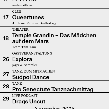
amburo/fleischlin
CLUB
17
Queertunes
Anthems Remixed Anthology
THEATER
Temple Grandin – Das Mädchen
18
auf dem Mars
Team Tam Tam
GASTVERANSTALTUNG
26
Explora
Jäger & Sammler
TANZ, ZUM MITMACHEN
27
Südpol Dance
TANZ
28
Pro Senectute Tanznachmittag
LIVE-PODCAST
29
Drags Uncut
November 2026