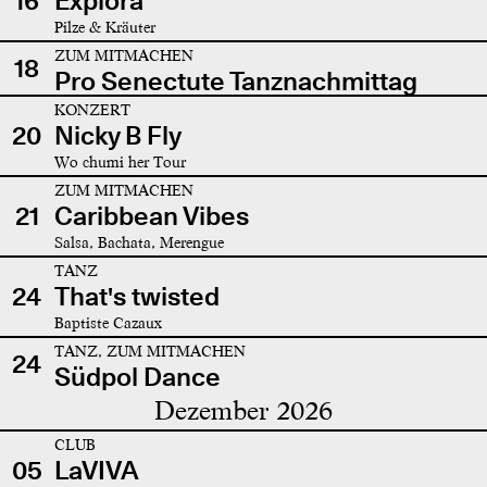
16
Explora
Pilze & Kräuter
ZUM MITMACHEN
18
Pro Senectute Tanznachmittag
KONZERT
20
Nicky B Fly
Wo chumi her Tour
ZUM MITMACHEN
21
Caribbean Vibes
Salsa, Bachata, Merengue
TANZ
24
That's twisted
Baptiste Cazaux
TANZ, ZUM MITMACHEN
24
Südpol Dance
Dezember 2026
CLUB
05
LaVIVA