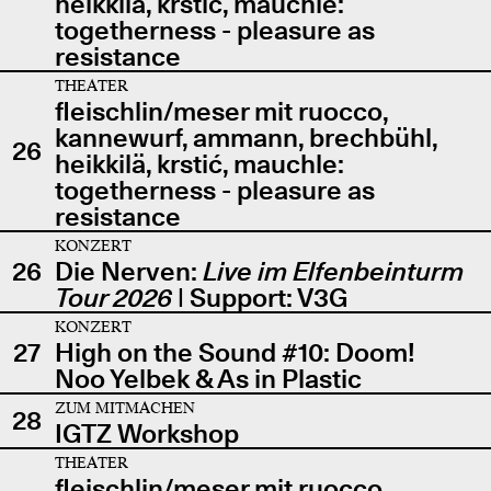
heikkilä, krstić, mauchle:
togetherness - pleasure as
resistance
THEATER
fleischlin/meser mit ruocco,
kannewurf, ammann, brechbühl,
26
heikkilä, krstić, mauchle:
togetherness - pleasure as
resistance
KONZERT
26
Die Nerven:
Live im Elfenbeinturm
Tour 2026
| Support: V3G
KONZERT
27
High on the Sound #10: Doom!
Noo Yelbek & As in Plastic
ZUM MITMACHEN
28
IGTZ Workshop
THEATER
fleischlin/meser mit ruocco,