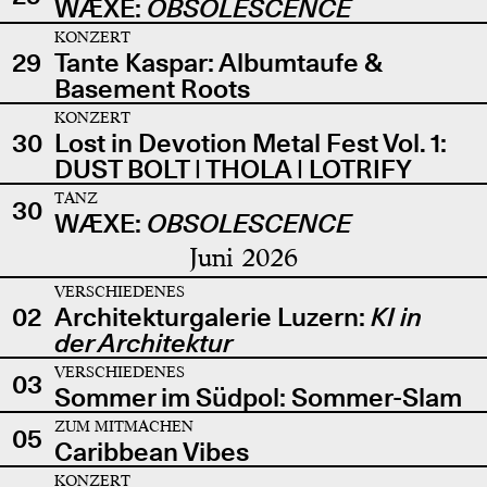
WÆXE:
OBSOLESCENCE
KONZERT
29
Tante Kaspar: Albumtaufe &
Basement Roots
KONZERT
30
Lost in Devotion Metal Fest Vol. 1:
DUST BOLT | THOLA | LOTRIFY
TANZ
30
WÆXE:
OBSOLESCENCE
Juni 2026
VERSCHIEDENES
02
Architekturgalerie Luzern:
KI in
der Architektur
VERSCHIEDENES
03
Sommer im Südpol: Sommer-Slam
ZUM MITMACHEN
05
Caribbean Vibes
KONZERT