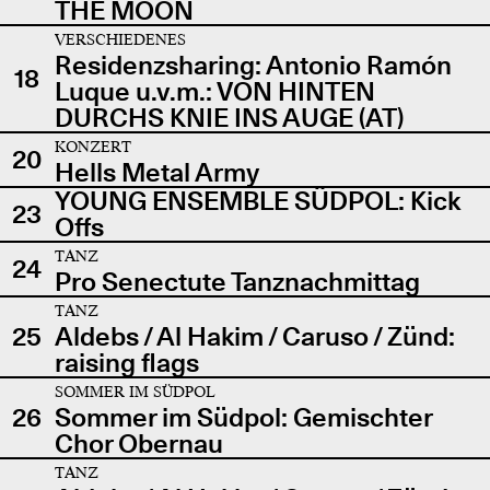
THE MOON
VERSCHIEDENES
Residenzsharing: Antonio Ramón
18
Luque u.v.m.: VON HINTEN
DURCHS KNIE INS AUGE (AT)
KONZERT
20
Hells Metal Army
YOUNG ENSEMBLE SÜDPOL: Kick
23
Offs
TANZ
24
Pro Senectute Tanznachmittag
TANZ
25
Aldebs / Al Hakim / Caruso / Zünd:
raising flags
SOMMER IM SÜDPOL
26
Sommer im Südpol: Gemischter
Chor Obernau
TANZ