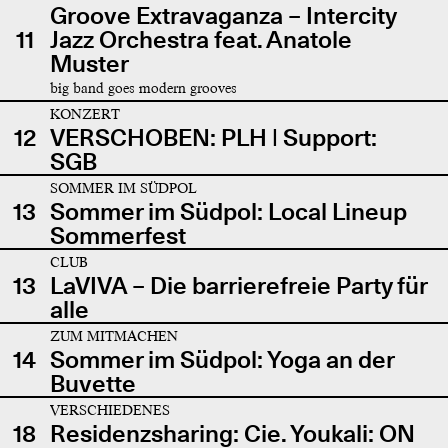
Groove Extravaganza – Intercity
11
Jazz Orchestra feat. Anatole
Muster
big band goes modern grooves
KONZERT
12
VERSCHOBEN: PLH | Support:
SGB
SOMMER IM SÜDPOL
13
Sommer im Südpol: Local Lineup
Sommerfest
CLUB
13
LaVIVA – Die barrierefreie Party für
alle
ZUM MITMACHEN
14
Sommer im Südpol: Yoga an der
Buvette
VERSCHIEDENES
18
Residenzsharing: Cie. Youkali: ON