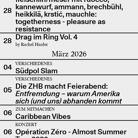
kannewurf, ammann, brechbühl,
28
heikkilä, krstić, mauchle:
togetherness - pleasure as
resistance
Drag im Ring Vol. 4
28
by Rachel Harder
März 2026
VERSCHIEDENES
04
Südpol Slam
VERSCHIEDENES
Die ZHB macht Feierabend:
05
Entfremdung – warum Amerika
sich (und uns) abhanden kommt
ZUM MITMACHEN
06
Caribbean Vibes
KONZERT
06
Opération Zéro - Almost Summer