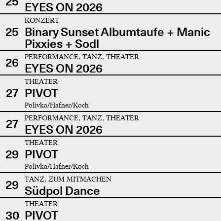
25
EYES ON 2026
KONZERT
25
Binary Sunset Albumtaufe + Manic
Pixxies + Sodl
PERFORMANCE, TANZ, THEATER
26
EYES ON 2026
THEATER
27
PIVOT
Polivka/Hafner/Koch
PERFORMANCE, TANZ, THEATER
27
EYES ON 2026
THEATER
29
PIVOT
Polivka/Hafner/Koch
TANZ, ZUM MITMACHEN
29
Südpol Dance
THEATER
30
PIVOT