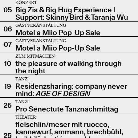
KONZERT
05
Big Zis & Big Hug Experience |
Support: Skinny Bird & Taranja Wu
GASTVERANSTALTUNG
06
Motel a Miio Pop-Up Sale
GASTVERANSTALTUNG
07
Motel a Miio Pop-Up Sale
ZUM MITMACHEN
10
the pleasure of walking through
the night
TANZ
19
Residenzsharing: company never
mind:
AGE OF DESIGN
TANZ
25
Pro Senectute Tanznachmittag
THEATER
fleischlin/meser mit ruocco,
kannewurf, ammann, brechbühl,
25