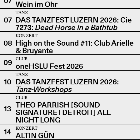
07
Wein im Ohr
TANZ
07
DAS TANZFEST LUZERN 2026: Cie
7273:
Dead Horse in a Bathtub
KONZERT
08
High on the Sound #11: Club Arielle
& Bruyante
CLUB
09
oneHSLU Fest 2026
TANZ
10
DAS TANZFEST LUZERN 2026:
Tanz-Workshops
CLUB
THEO PARRISH [SOUND
13
SIGNATURE | DETROIT] ALL
NIGHT LONG
KONZERT
14
ALTIN GÜN