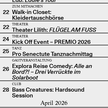
ZUM MITMACHEN
22
Walk-in Closet:
Kleidertauschbörse
THEATER
22
Theater Lilith:
FLÜGEL AM FUSS
THEATER
24
Kick Off Event – PREMIO 2026
TANZ
25
Pro Senectute Tanznachmittag
GASTVERANSTALTUNG
Explora Reise Comedy:
Alle an
26
Bord?! – Drei Verrückte im
Solarboot
CLUB
28
Bass Creatures: Hardsound
Session
April 2026