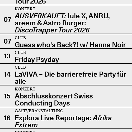
Tour 2026
KONZERT
AUSVERKAUFT:
Jule X, ANRU,
07
areem & Astro Burger:
DiscoTrapper Tour 2026
CLUB
07
Guess who's Back?! w/ Hanna Noir
CLUB
13
Friday Psyday
CLUB
14
LaVIVA – Die barrierefreie Party für
alle
KONZERT
15
Abschlusskonzert Swiss
Conducting Days
GASTVERANSTALTUNG
16
Explora Live Reportage:
Afrika
Extrem