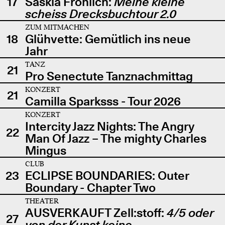
17
Saskia Fröhlich:
Meine kleine
scheiss Drecksbuchtour 2.0
ZUM MITMACHEN
18
Glühvette: Gemütlich ins neue
Jahr
TANZ
21
Pro Senectute Tanznachmittag
KONZERT
21
Camilla Sparksss - Tour 2026
KONZERT
Intercity Jazz Nights: The Angry
22
Man Of Jazz – The mighty Charles
Mingus
CLUB
23
ECLIPSE BOUNDARIES: Outer
Boundary - Chapter Two
THEATER
AUSVERKAUFT Zell:stoff:
4/5 oder
27
von der Kunst keine