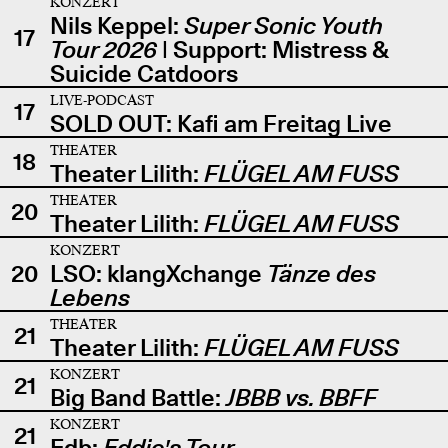
KONZERT
Nils Keppel:
Super Sonic Youth
17
Tour 2026
| Support: Mistress &
Suicide Catdoors
LIVE-PODCAST
17
SOLD OUT: Kafi am Freitag Live
THEATER
18
Theater Lilith:
FLÜGEL AM FUSS
THEATER
20
Theater Lilith:
FLÜGEL AM FUSS
KONZERT
20
LSO: klangXchange
Tänze des
Lebens
THEATER
21
Theater Lilith:
FLÜGEL AM FUSS
KONZERT
21
Big Band Battle:
JBBB vs. BBFF
KONZERT
21
Edb:
Eddie's Tour