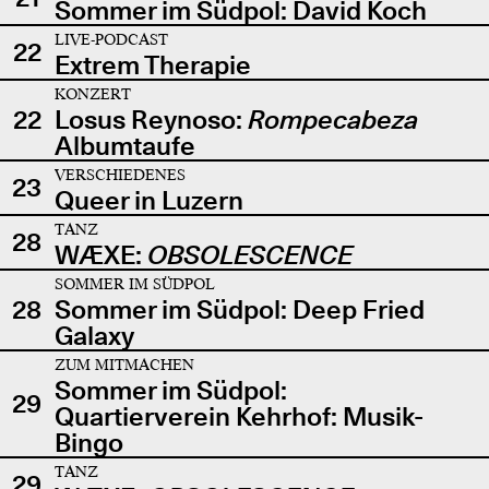
Sommer im Südpol: David Koch
LIVE-PODCAST
22
Extrem Therapie
KONZERT
22
Losus Reynoso:
Rompecabeza
Albumtaufe
VERSCHIEDENES
23
Queer in Luzern
TANZ
28
WÆXE:
OBSOLESCENCE
SOMMER IM SÜDPOL
28
Sommer im Südpol: Deep Fried
Galaxy
ZUM MITMACHEN
Sommer im Südpol:
29
Quartierverein Kehrhof: Musik-
Bingo
TANZ
29