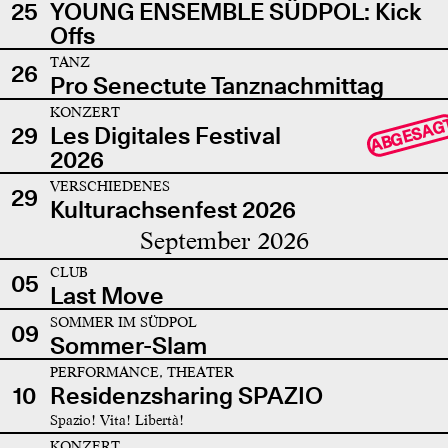
25
YOUNG ENSEMBLE SÜDPOL: Kick
Offs
TANZ
26
Pro Senectute Tanznachmittag
KONZERT
ABGESAG
29
Les Digitales Festival
2026
VERSCHIEDENES
29
Kulturachsenfest 2026
September 2026
CLUB
05
Last Move
SOMMER IM SÜDPOL
09
Sommer-Slam
PERFORMANCE, THEATER
10
Residenzsharing SPAZIO
Spazio! Vita! Libertà!
KONZERT