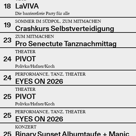
18
LaVIVA
Die barrierefreie Party für alle
SOMMER IM SÜDPOL, ZUM MITMACHEN
19
Crashkurs Selbstverteidigung
ZUM MITMACHEN
23
Pro Senectute Tanznachmittag
THEATER
24
PIVOT
Polivka/Hafner/Koch
PERFORMANCE, TANZ, THEATER
24
EYES ON 2026
THEATER
25
PIVOT
Polivka/Hafner/Koch
PERFORMANCE, TANZ, THEATER
25
EYES ON 2026
KONZERT
25
Binary Sunset Albumtaufe + Manic