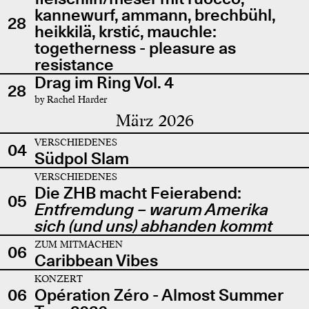
kannewurf, ammann, brechbühl,
28
heikkilä, krstić, mauchle:
togetherness - pleasure as
resistance
Drag im Ring Vol. 4
28
by Rachel Harder
März 2026
VERSCHIEDENES
04
Südpol Slam
VERSCHIEDENES
Die ZHB macht Feierabend:
05
Entfremdung – warum Amerika
sich (und uns) abhanden kommt
ZUM MITMACHEN
06
Caribbean Vibes
KONZERT
06
Opération Zéro - Almost Summer