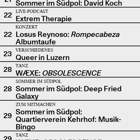
Sommer im Südpol: David Koch
LIVE-PODCAST
22
Extrem Therapie
KONZERT
22
Losus Reynoso:
Rompecabeza
Albumtaufe
VERSCHIEDENES
23
Queer in Luzern
TANZ
28
WÆXE:
OBSOLESCENCE
SOMMER IM SÜDPOL
28
Sommer im Südpol: Deep Fried
Galaxy
ZUM MITMACHEN
Sommer im Südpol:
29
Quartierverein Kehrhof: Musik-
Bingo
TANZ
29