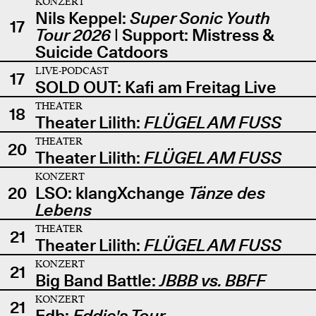
KONZERT
Nils Keppel:
Super Sonic Youth
17
Tour 2026
| Support: Mistress &
Suicide Catdoors
LIVE-PODCAST
17
SOLD OUT: Kafi am Freitag Live
THEATER
18
Theater Lilith:
FLÜGEL AM FUSS
THEATER
20
Theater Lilith:
FLÜGEL AM FUSS
KONZERT
20
LSO: klangXchange
Tänze des
Lebens
THEATER
21
Theater Lilith:
FLÜGEL AM FUSS
KONZERT
21
Big Band Battle:
JBBB vs. BBFF
KONZERT
21
Edb:
Eddie's Tour