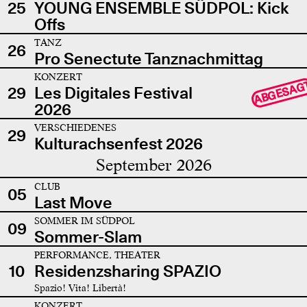
25
YOUNG ENSEMBLE SÜDPOL: Kick
Offs
TANZ
26
Pro Senectute Tanznachmittag
KONZERT
ABGESAG
29
Les Digitales Festival
2026
VERSCHIEDENES
29
Kulturachsenfest 2026
September 2026
CLUB
05
Last Move
SOMMER IM SÜDPOL
09
Sommer-Slam
PERFORMANCE, THEATER
10
Residenzsharing SPAZIO
Spazio! Vita! Libertà!
KONZERT