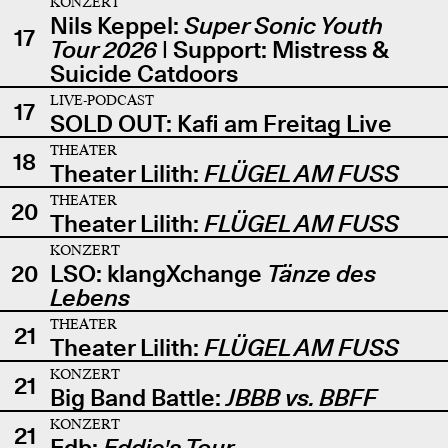
KONZERT
Nils Keppel:
Super Sonic Youth
17
Tour 2026
| Support: Mistress &
Suicide Catdoors
LIVE-PODCAST
17
SOLD OUT: Kafi am Freitag Live
THEATER
18
Theater Lilith:
FLÜGEL AM FUSS
THEATER
20
Theater Lilith:
FLÜGEL AM FUSS
KONZERT
20
LSO: klangXchange
Tänze des
Lebens
THEATER
21
Theater Lilith:
FLÜGEL AM FUSS
KONZERT
21
Big Band Battle:
JBBB vs. BBFF
KONZERT
21
Edb:
Eddie's Tour