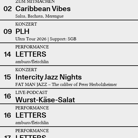
ZUM MITMACHEN
02
Caribbean Vibes
Salsa, Bachata, Merengue
KONZERT
09
PLH
Ultra Tour 2026 | Support: SGB
PERFORMANCE
14
LETTERS
amburo/fleischlin
KONZERT
15
Intercity Jazz Nights
FAT MAN JAZZ – The caliber of Peter Herbolzheimer
LIVE-PODCAST
16
Wurst-Käse-Salat
PERFORMANCE
16
LETTERS
amburo/fleischlin
PERFORMANCE
17
LETTERS