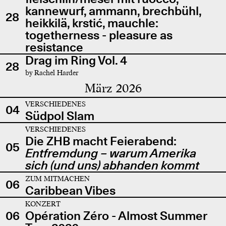
kannewurf, ammann, brechbühl,
28
heikkilä, krstić, mauchle:
togetherness - pleasure as
resistance
Drag im Ring Vol. 4
28
by Rachel Harder
März 2026
VERSCHIEDENES
04
Südpol Slam
VERSCHIEDENES
Die ZHB macht Feierabend:
05
Entfremdung – warum Amerika
sich (und uns) abhanden kommt
ZUM MITMACHEN
06
Caribbean Vibes
KONZERT
06
Opération Zéro - Almost Summer