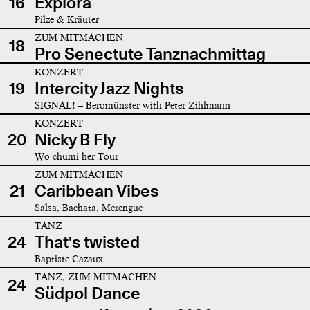
16
Explora
Pilze & Kräuter
ZUM MITMACHEN
18
Pro Senectute Tanznachmittag
KONZERT
19
Intercity Jazz Nights
SIGNAL! – Beromünster with Peter Zihlmann
KONZERT
20
Nicky B Fly
Wo chumi her Tour
ZUM MITMACHEN
21
Caribbean Vibes
Salsa, Bachata, Merengue
TANZ
24
That's twisted
Baptiste Cazaux
TANZ, ZUM MITMACHEN
24
Südpol Dance