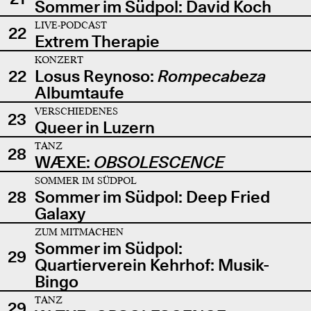
Sommer im Südpol: David Koch
LIVE-PODCAST
22
Extrem Therapie
KONZERT
22
Losus Reynoso:
Rompecabeza
Albumtaufe
VERSCHIEDENES
23
Queer in Luzern
TANZ
28
WÆXE:
OBSOLESCENCE
SOMMER IM SÜDPOL
28
Sommer im Südpol: Deep Fried
Galaxy
ZUM MITMACHEN
Sommer im Südpol:
29
Quartierverein Kehrhof: Musik-
Bingo
TANZ
29