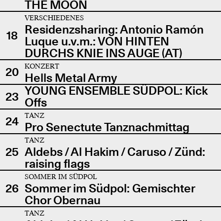
THE MOON
VERSCHIEDENES
Residenzsharing: Antonio Ramón
18
Luque u.v.m.: VON HINTEN
DURCHS KNIE INS AUGE (AT)
KONZERT
20
Hells Metal Army
YOUNG ENSEMBLE SÜDPOL: Kick
23
Offs
TANZ
24
Pro Senectute Tanznachmittag
TANZ
25
Aldebs / Al Hakim / Caruso / Zünd:
raising flags
SOMMER IM SÜDPOL
26
Sommer im Südpol: Gemischter
Chor Obernau
TANZ