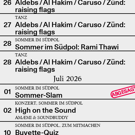
26
Aldebs / Al Hakim / Caruso / Zünd:
raising flags
TANZ
27
Aldebs / Al Hakim / Caruso / Zünd:
raising flags
SOMMER IM SÜDPOL
28
Sommer im Südpol: Rami Thawi
TANZ
28
Aldebs / Al Hakim / Caruso / Zünd:
raising flags
Juli 2026
SOMMER IM SÜDPOL
ABGESAG
01
Sommer-Slam
KONZERT, SOMMER IM SÜDPOL
02
High on the Sound
AMÆMI & SOUNDBUDDY
SOMMER IM SÜDPOL, ZUM MITMACHEN
10
Buvette-Quiz