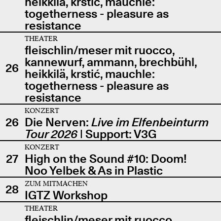
heikkilä, krstić, mauchle:
togetherness - pleasure as
resistance
THEATER
fleischlin/meser mit ruocco,
kannewurf, ammann, brechbühl,
26
heikkilä, krstić, mauchle:
togetherness - pleasure as
resistance
KONZERT
26
Die Nerven:
Live im Elfenbeinturm
Tour 2026
| Support: V3G
KONZERT
27
High on the Sound #10: Doom!
Noo Yelbek & As in Plastic
ZUM MITMACHEN
28
IGTZ Workshop
THEATER
fleischlin/meser mit ruocco,