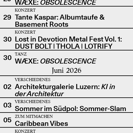
WÆXE:
OBSOLESCENCE
KONZERT
29
Tante Kaspar: Albumtaufe &
Basement Roots
KONZERT
30
Lost in Devotion Metal Fest Vol. 1:
DUST BOLT | THOLA | LOTRIFY
TANZ
30
WÆXE:
OBSOLESCENCE
Juni 2026
VERSCHIEDENES
02
Architekturgalerie Luzern:
KI in
der Architektur
VERSCHIEDENES
03
Sommer im Südpol: Sommer-Slam
ZUM MITMACHEN
05
Caribbean Vibes
KONZERT