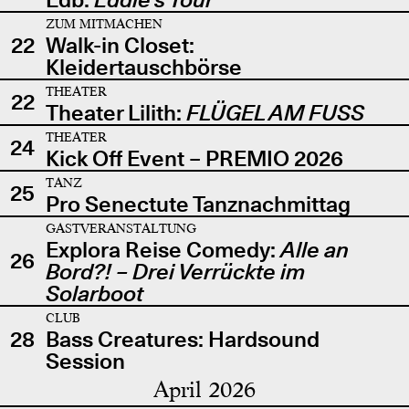
ZUM MITMACHEN
22
Walk-in Closet:
Kleidertauschbörse
THEATER
22
Theater Lilith:
FLÜGEL AM FUSS
THEATER
24
Kick Off Event – PREMIO 2026
TANZ
25
Pro Senectute Tanznachmittag
GASTVERANSTALTUNG
Explora Reise Comedy:
Alle an
26
Bord?! – Drei Verrückte im
Solarboot
CLUB
28
Bass Creatures: Hardsound
Session
April 2026