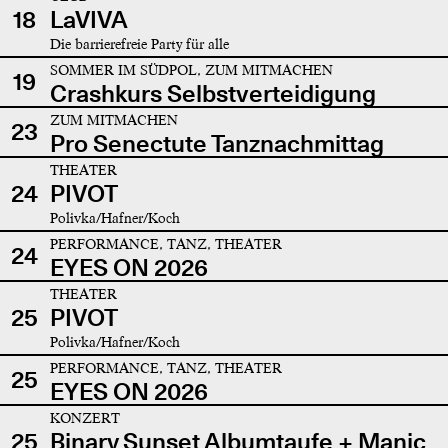
18
LaVIVA
Die barrierefreie Party für alle
SOMMER IM SÜDPOL, ZUM MITMACHEN
19
Crashkurs Selbstverteidigung
ZUM MITMACHEN
23
Pro Senectute Tanznachmittag
THEATER
24
PIVOT
Polivka/Hafner/Koch
PERFORMANCE, TANZ, THEATER
24
EYES ON 2026
THEATER
25
PIVOT
Polivka/Hafner/Koch
PERFORMANCE, TANZ, THEATER
25
EYES ON 2026
KONZERT
25
Binary Sunset Albumtaufe + Manic