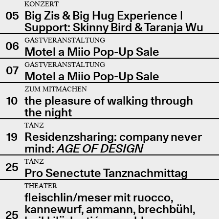
KONZERT
05
Big Zis & Big Hug Experience |
Support: Skinny Bird & Taranja Wu
GASTVERANSTALTUNG
06
Motel a Miio Pop-Up Sale
GASTVERANSTALTUNG
07
Motel a Miio Pop-Up Sale
ZUM MITMACHEN
10
the pleasure of walking through
the night
TANZ
19
Residenzsharing: company never
mind:
AGE OF DESIGN
TANZ
25
Pro Senectute Tanznachmittag
THEATER
fleischlin/meser mit ruocco,
kannewurf, ammann, brechbühl,
25