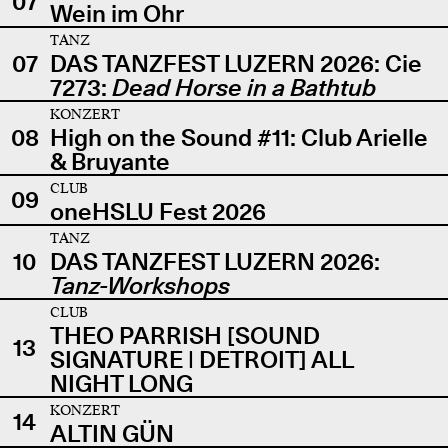
07
Wein im Ohr
TANZ
07
DAS TANZFEST LUZERN 2026: Cie
7273:
Dead Horse in a Bathtub
KONZERT
08
High on the Sound #11: Club Arielle
& Bruyante
CLUB
09
oneHSLU Fest 2026
TANZ
10
DAS TANZFEST LUZERN 2026:
Tanz-Workshops
CLUB
THEO PARRISH [SOUND
13
SIGNATURE | DETROIT] ALL
NIGHT LONG
KONZERT
14
ALTIN GÜN