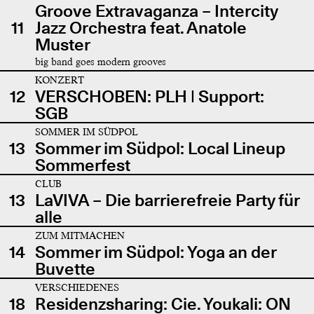
Groove Extravaganza – Intercity
11
Jazz Orchestra feat. Anatole
Muster
big band goes modern grooves
KONZERT
12
VERSCHOBEN: PLH | Support:
SGB
SOMMER IM SÜDPOL
13
Sommer im Südpol: Local Lineup
Sommerfest
CLUB
13
LaVIVA – Die barrierefreie Party für
alle
ZUM MITMACHEN
14
Sommer im Südpol: Yoga an der
Buvette
VERSCHIEDENES
18
Residenzsharing: Cie. Youkali: ON