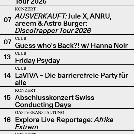
Tour 2026
KONZERT
AUSVERKAUFT:
Jule X, ANRU,
07
areem & Astro Burger:
DiscoTrapper Tour 2026
CLUB
07
Guess who's Back?! w/ Hanna Noir
CLUB
13
Friday Psyday
CLUB
14
LaVIVA – Die barrierefreie Party für
alle
KONZERT
15
Abschlusskonzert Swiss
Conducting Days
GASTVERANSTALTUNG
16
Explora Live Reportage:
Afrika
Extrem