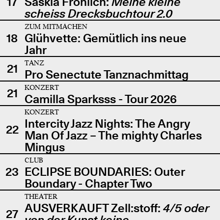
17
Saskia Fröhlich:
Meine kleine
scheiss Drecksbuchtour 2.0
ZUM MITMACHEN
18
Glühvette: Gemütlich ins neue
Jahr
TANZ
21
Pro Senectute Tanznachmittag
KONZERT
21
Camilla Sparksss - Tour 2026
KONZERT
Intercity Jazz Nights: The Angry
22
Man Of Jazz – The mighty Charles
Mingus
CLUB
23
ECLIPSE BOUNDARIES: Outer
Boundary - Chapter Two
THEATER
AUSVERKAUFT Zell:stoff:
4/5 oder
27
von der Kunst keine