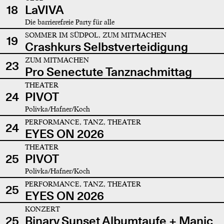
18
LaVIVA
Die barrierefreie Party für alle
SOMMER IM SÜDPOL, ZUM MITMACHEN
19
Crashkurs Selbstverteidigung
ZUM MITMACHEN
23
Pro Senectute Tanznachmittag
THEATER
24
PIVOT
Polivka/Hafner/Koch
PERFORMANCE, TANZ, THEATER
24
EYES ON 2026
THEATER
25
PIVOT
Polivka/Hafner/Koch
PERFORMANCE, TANZ, THEATER
25
EYES ON 2026
KONZERT
25
Binary Sunset Albumtaufe + Manic