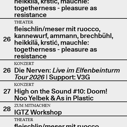
heikkilä, krstić, mauchle:
togetherness - pleasure as
resistance
THEATER
fleischlin/meser mit ruocco,
kannewurf, ammann, brechbühl,
26
heikkilä, krstić, mauchle:
togetherness - pleasure as
resistance
KONZERT
26
Die Nerven:
Live im Elfenbeinturm
Tour 2026
| Support: V3G
KONZERT
27
High on the Sound #10: Doom!
Noo Yelbek & As in Plastic
ZUM MITMACHEN
28
IGTZ Workshop
THEATER
fleischlin/meser mit ruocco,