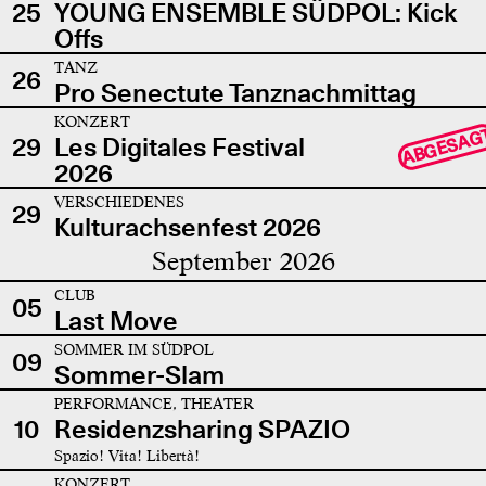
25
YOUNG ENSEMBLE SÜDPOL: Kick
Offs
TANZ
26
Pro Senectute Tanznachmittag
KONZERT
ABGESAG
29
Les Digitales Festival
2026
VERSCHIEDENES
29
Kulturachsenfest 2026
September 2026
CLUB
05
Last Move
SOMMER IM SÜDPOL
09
Sommer-Slam
PERFORMANCE, THEATER
10
Residenzsharing SPAZIO
Spazio! Vita! Libertà!
KONZERT