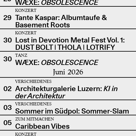
WÆXE:
OBSOLESCENCE
KONZERT
29
Tante Kaspar: Albumtaufe &
Basement Roots
KONZERT
30
Lost in Devotion Metal Fest Vol. 1:
DUST BOLT | THOLA | LOTRIFY
TANZ
30
WÆXE:
OBSOLESCENCE
Juni 2026
VERSCHIEDENES
02
Architekturgalerie Luzern:
KI in
der Architektur
VERSCHIEDENES
03
Sommer im Südpol: Sommer-Slam
ZUM MITMACHEN
05
Caribbean Vibes
KONZERT