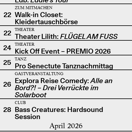
ZUM MITMACHEN
22
Walk-in Closet:
Kleidertauschbörse
THEATER
22
Theater Lilith:
FLÜGEL AM FUSS
THEATER
24
Kick Off Event – PREMIO 2026
TANZ
25
Pro Senectute Tanznachmittag
GASTVERANSTALTUNG
Explora Reise Comedy:
Alle an
26
Bord?! – Drei Verrückte im
Solarboot
CLUB
28
Bass Creatures: Hardsound
Session
April 2026