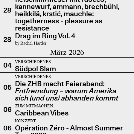
kannewurf, ammann, brechbühl,
28
heikkilä, krstić, mauchle:
togetherness - pleasure as
resistance
Drag im Ring Vol. 4
28
by Rachel Harder
März 2026
VERSCHIEDENES
04
Südpol Slam
VERSCHIEDENES
Die ZHB macht Feierabend:
05
Entfremdung – warum Amerika
sich (und uns) abhanden kommt
ZUM MITMACHEN
06
Caribbean Vibes
KONZERT
06
Opération Zéro - Almost Summer