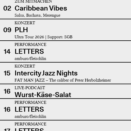
ZUM MITMACHEN
02
Caribbean Vibes
Salsa, Bachata, Merengue
KONZERT
09
PLH
Ultra Tour 2026 | Support: SGB
PERFORMANCE
14
LETTERS
amburo/fleischlin
KONZERT
15
Intercity Jazz Nights
FAT MAN JAZZ – The caliber of Peter Herbolzheimer
LIVE-PODCAST
16
Wurst-Käse-Salat
PERFORMANCE
16
LETTERS
amburo/fleischlin
PERFORMANCE
17
LETTERS