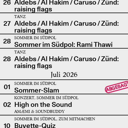
26
Aldebs / Al Hakim / Caruso / Zünd:
raising flags
TANZ
27
Aldebs / Al Hakim / Caruso / Zünd:
raising flags
SOMMER IM SÜDPOL
28
Sommer im Südpol: Rami Thawi
TANZ
28
Aldebs / Al Hakim / Caruso / Zünd:
raising flags
Juli 2026
SOMMER IM SÜDPOL
ABGESAG
01
Sommer-Slam
KONZERT, SOMMER IM SÜDPOL
02
High on the Sound
AMÆMI & SOUNDBUDDY
SOMMER IM SÜDPOL, ZUM MITMACHEN
10
Buvette-Quiz