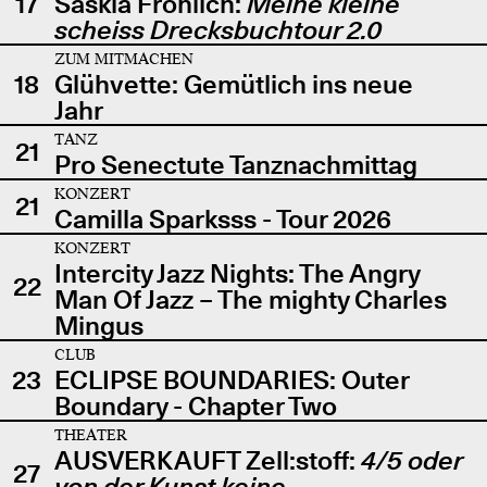
17
Saskia Fröhlich:
Meine kleine
scheiss Drecksbuchtour 2.0
ZUM MITMACHEN
18
Glühvette: Gemütlich ins neue
Jahr
TANZ
21
Pro Senectute Tanznachmittag
KONZERT
21
Camilla Sparksss - Tour 2026
KONZERT
Intercity Jazz Nights: The Angry
22
Man Of Jazz – The mighty Charles
Mingus
CLUB
23
ECLIPSE BOUNDARIES: Outer
Boundary - Chapter Two
THEATER
AUSVERKAUFT Zell:stoff:
4/5 oder
27
von der Kunst keine