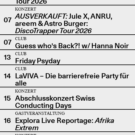
Tour 2026
KONZERT
AUSVERKAUFT:
Jule X, ANRU,
07
areem & Astro Burger:
DiscoTrapper Tour 2026
CLUB
07
Guess who's Back?! w/ Hanna Noir
CLUB
13
Friday Psyday
CLUB
14
LaVIVA – Die barrierefreie Party für
alle
KONZERT
15
Abschlusskonzert Swiss
Conducting Days
GASTVERANSTALTUNG
16
Explora Live Reportage:
Afrika
Extrem