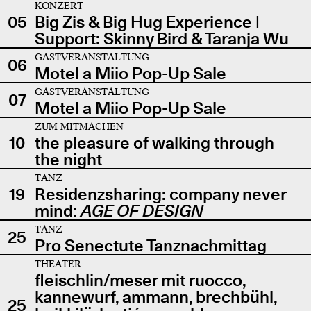
KONZERT
05
Big Zis & Big Hug Experience |
Support: Skinny Bird & Taranja Wu
GASTVERANSTALTUNG
06
Motel a Miio Pop-Up Sale
GASTVERANSTALTUNG
07
Motel a Miio Pop-Up Sale
ZUM MITMACHEN
10
the pleasure of walking through
the night
TANZ
19
Residenzsharing: company never
mind:
AGE OF DESIGN
TANZ
25
Pro Senectute Tanznachmittag
THEATER
fleischlin/meser mit ruocco,
kannewurf, ammann, brechbühl,
25