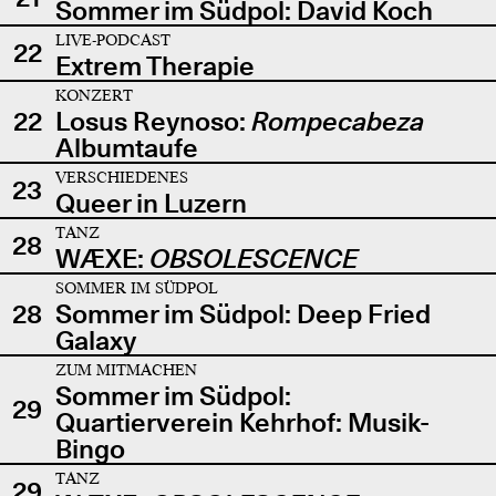
Sommer im Südpol: David Koch
LIVE-PODCAST
22
Extrem Therapie
KONZERT
22
Losus Reynoso:
Rompecabeza
Albumtaufe
VERSCHIEDENES
23
Queer in Luzern
TANZ
28
WÆXE:
OBSOLESCENCE
SOMMER IM SÜDPOL
28
Sommer im Südpol: Deep Fried
Galaxy
ZUM MITMACHEN
Sommer im Südpol:
29
Quartierverein Kehrhof: Musik-
Bingo
TANZ
29