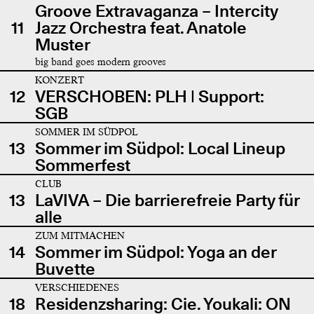
Groove Extravaganza – Intercity
11
Jazz Orchestra feat. Anatole
Muster
big band goes modern grooves
KONZERT
12
VERSCHOBEN: PLH | Support:
SGB
SOMMER IM SÜDPOL
13
Sommer im Südpol: Local Lineup
Sommerfest
CLUB
13
LaVIVA – Die barrierefreie Party für
alle
ZUM MITMACHEN
14
Sommer im Südpol: Yoga an der
Buvette
VERSCHIEDENES
18
Residenzsharing: Cie. Youkali: ON