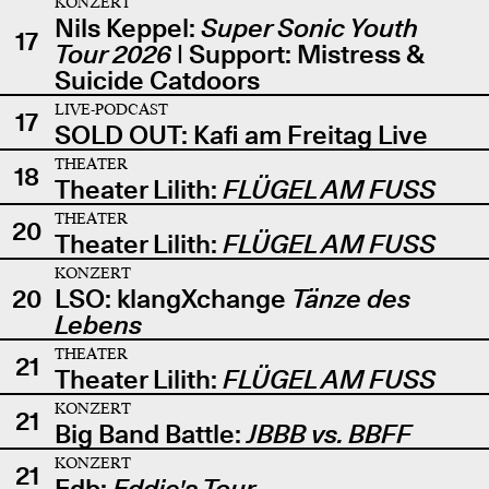
KONZERT
Nils Keppel:
Super Sonic Youth
17
Tour 2026
| Support: Mistress &
Suicide Catdoors
LIVE-PODCAST
17
SOLD OUT: Kafi am Freitag Live
THEATER
18
Theater Lilith:
FLÜGEL AM FUSS
THEATER
20
Theater Lilith:
FLÜGEL AM FUSS
KONZERT
20
LSO: klangXchange
Tänze des
Lebens
THEATER
21
Theater Lilith:
FLÜGEL AM FUSS
KONZERT
21
Big Band Battle:
JBBB vs. BBFF
KONZERT
21
Edb:
Eddie's Tour