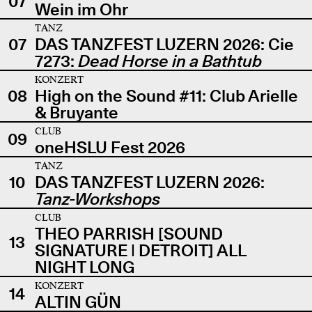
07
Wein im Ohr
TANZ
07
DAS TANZFEST LUZERN 2026: Cie
7273:
Dead Horse in a Bathtub
KONZERT
08
High on the Sound #11: Club Arielle
& Bruyante
CLUB
09
oneHSLU Fest 2026
TANZ
10
DAS TANZFEST LUZERN 2026:
Tanz-Workshops
CLUB
THEO PARRISH [SOUND
13
SIGNATURE | DETROIT] ALL
NIGHT LONG
KONZERT
14
ALTIN GÜN