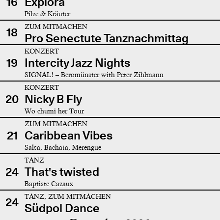
16
Explora
Pilze & Kräuter
ZUM MITMACHEN
18
Pro Senectute Tanznachmittag
KONZERT
19
Intercity Jazz Nights
SIGNAL! – Beromünster with Peter Zihlmann
KONZERT
20
Nicky B Fly
Wo chumi her Tour
ZUM MITMACHEN
21
Caribbean Vibes
Salsa, Bachata, Merengue
TANZ
24
That's twisted
Baptiste Cazaux
TANZ, ZUM MITMACHEN
24
Südpol Dance