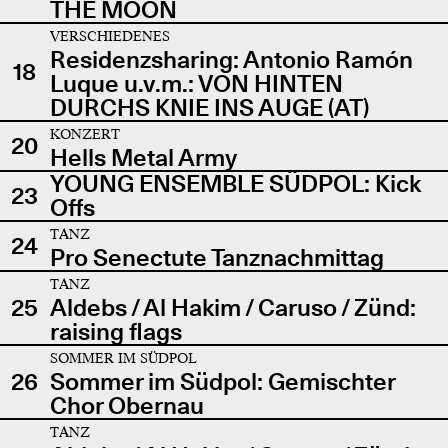
THE MOON
VERSCHIEDENES
Residenzsharing: Antonio Ramón
18
Luque u.v.m.: VON HINTEN
DURCHS KNIE INS AUGE (AT)
KONZERT
20
Hells Metal Army
YOUNG ENSEMBLE SÜDPOL: Kick
23
Offs
TANZ
24
Pro Senectute Tanznachmittag
TANZ
25
Aldebs / Al Hakim / Caruso / Zünd:
raising flags
SOMMER IM SÜDPOL
26
Sommer im Südpol: Gemischter
Chor Obernau
TANZ