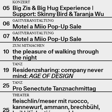
KONZERT
05
Big Zis & Big Hug Experience |
Support: Skinny Bird & Taranja Wu
GASTVERANSTALTUNG
06
Motel a Miio Pop-Up Sale
GASTVERANSTALTUNG
07
Motel a Miio Pop-Up Sale
ZUM MITMACHEN
10
the pleasure of walking through
the night
TANZ
19
Residenzsharing: company never
mind:
AGE OF DESIGN
TANZ
25
Pro Senectute Tanznachmittag
THEATER
fleischlin/meser mit ruocco,
kannewurf, ammann, brechbühl,
25