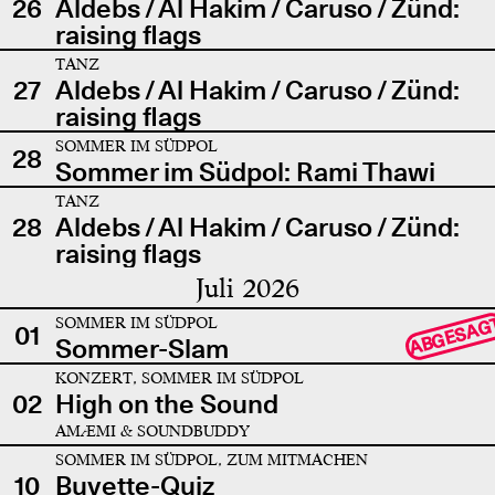
26
Aldebs / Al Hakim / Caruso / Zünd:
raising flags
TANZ
27
Aldebs / Al Hakim / Caruso / Zünd:
raising flags
SOMMER IM SÜDPOL
28
Sommer im Südpol: Rami Thawi
TANZ
28
Aldebs / Al Hakim / Caruso / Zünd:
raising flags
Juli 2026
SOMMER IM SÜDPOL
ABGESAG
01
Sommer-Slam
KONZERT, SOMMER IM SÜDPOL
02
High on the Sound
AMÆMI & SOUNDBUDDY
SOMMER IM SÜDPOL, ZUM MITMACHEN
10
Buvette-Quiz