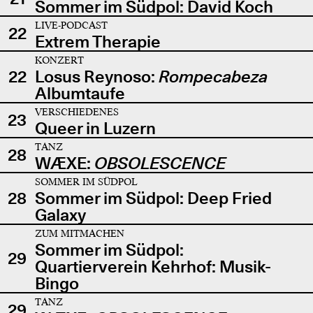
Sommer im Südpol: David Koch
LIVE-PODCAST
22
Extrem Therapie
KONZERT
22
Losus Reynoso:
Rompecabeza
Albumtaufe
VERSCHIEDENES
23
Queer in Luzern
TANZ
28
WÆXE:
OBSOLESCENCE
SOMMER IM SÜDPOL
28
Sommer im Südpol: Deep Fried
Galaxy
ZUM MITMACHEN
Sommer im Südpol:
29
Quartierverein Kehrhof: Musik-
Bingo
TANZ
29