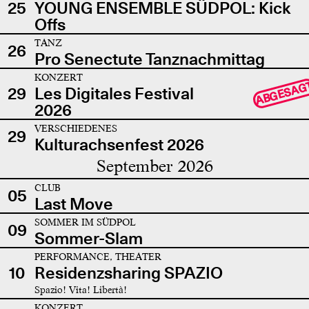
25
YOUNG ENSEMBLE SÜDPOL: Kick
Offs
TANZ
26
Pro Senectute Tanznachmittag
KONZERT
ABGESAG
29
Les Digitales Festival
2026
VERSCHIEDENES
29
Kulturachsenfest 2026
September 2026
CLUB
05
Last Move
SOMMER IM SÜDPOL
09
Sommer-Slam
PERFORMANCE, THEATER
10
Residenzsharing SPAZIO
Spazio! Vita! Libertà!
KONZERT