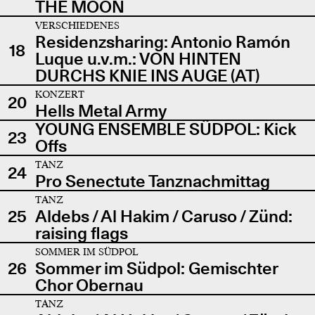
THE MOON
VERSCHIEDENES
Residenzsharing: Antonio Ramón
18
Luque u.v.m.: VON HINTEN
DURCHS KNIE INS AUGE (AT)
KONZERT
20
Hells Metal Army
YOUNG ENSEMBLE SÜDPOL: Kick
23
Offs
TANZ
24
Pro Senectute Tanznachmittag
TANZ
25
Aldebs / Al Hakim / Caruso / Zünd:
raising flags
SOMMER IM SÜDPOL
26
Sommer im Südpol: Gemischter
Chor Obernau
TANZ