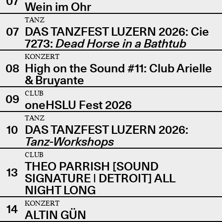
07
Wein im Ohr
TANZ
07
DAS TANZFEST LUZERN 2026: Cie
7273:
Dead Horse in a Bathtub
KONZERT
08
High on the Sound #11: Club Arielle
& Bruyante
CLUB
09
oneHSLU Fest 2026
TANZ
10
DAS TANZFEST LUZERN 2026:
Tanz-Workshops
CLUB
THEO PARRISH [SOUND
13
SIGNATURE | DETROIT] ALL
NIGHT LONG
KONZERT
14
ALTIN GÜN