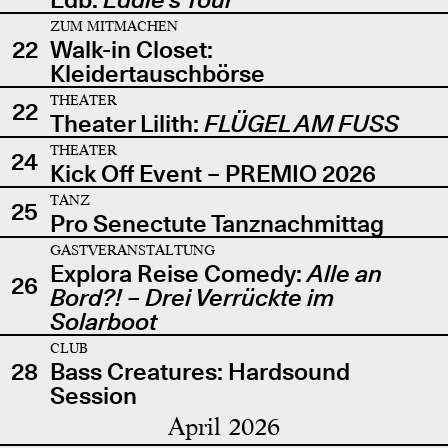
ZUM MITMACHEN
22
Walk-in Closet:
Kleidertauschbörse
THEATER
22
Theater Lilith:
FLÜGEL AM FUSS
THEATER
24
Kick Off Event – PREMIO 2026
TANZ
25
Pro Senectute Tanznachmittag
GASTVERANSTALTUNG
Explora Reise Comedy:
Alle an
26
Bord?! – Drei Verrückte im
Solarboot
CLUB
28
Bass Creatures: Hardsound
Session
April 2026