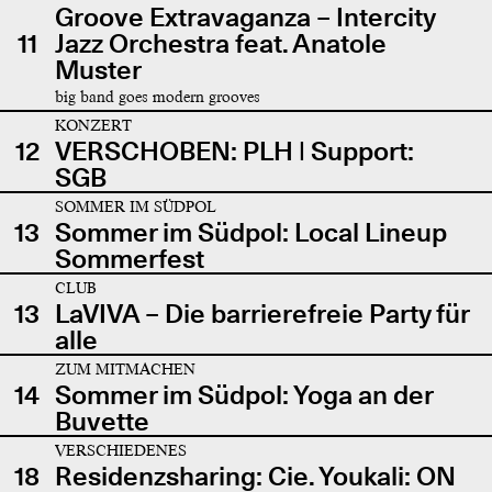
Groove Extravaganza – Intercity
11
Jazz Orchestra feat. Anatole
Muster
big band goes modern grooves
KONZERT
12
VERSCHOBEN: PLH | Support:
SGB
SOMMER IM SÜDPOL
13
Sommer im Südpol: Local Lineup
Sommerfest
CLUB
13
LaVIVA – Die barrierefreie Party für
alle
ZUM MITMACHEN
14
Sommer im Südpol: Yoga an der
Buvette
VERSCHIEDENES
18
Residenzsharing: Cie. Youkali: ON