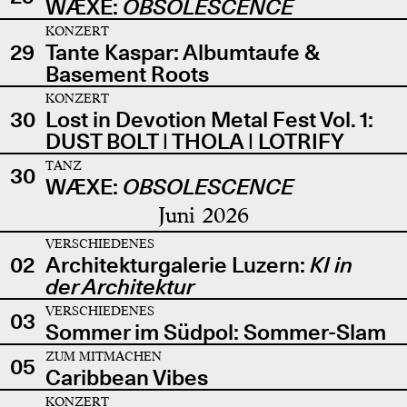
WÆXE:
OBSOLESCENCE
KONZERT
29
Tante Kaspar: Albumtaufe &
Basement Roots
KONZERT
30
Lost in Devotion Metal Fest Vol. 1:
DUST BOLT | THOLA | LOTRIFY
TANZ
30
WÆXE:
OBSOLESCENCE
Juni 2026
VERSCHIEDENES
02
Architekturgalerie Luzern:
KI in
der Architektur
VERSCHIEDENES
03
Sommer im Südpol: Sommer-Slam
ZUM MITMACHEN
05
Caribbean Vibes
KONZERT