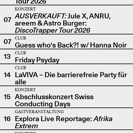
Tour 2026
KONZERT
AUSVERKAUFT:
Jule X, ANRU,
07
areem & Astro Burger:
DiscoTrapper Tour 2026
CLUB
07
Guess who's Back?! w/ Hanna Noir
CLUB
13
Friday Psyday
CLUB
14
LaVIVA – Die barrierefreie Party für
alle
KONZERT
15
Abschlusskonzert Swiss
Conducting Days
GASTVERANSTALTUNG
16
Explora Live Reportage:
Afrika
Extrem