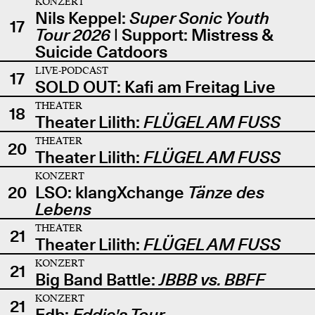
KONZERT
Nils Keppel:
Super Sonic Youth
17
Tour 2026
| Support: Mistress &
Suicide Catdoors
LIVE-PODCAST
17
SOLD OUT: Kafi am Freitag Live
THEATER
18
Theater Lilith:
FLÜGEL AM FUSS
THEATER
20
Theater Lilith:
FLÜGEL AM FUSS
KONZERT
20
LSO: klangXchange
Tänze des
Lebens
THEATER
21
Theater Lilith:
FLÜGEL AM FUSS
KONZERT
21
Big Band Battle:
JBBB vs. BBFF
KONZERT
21
Edb:
Eddie's Tour