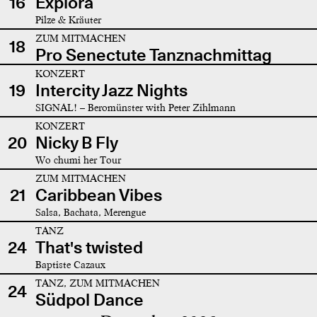
16
Explora
Pilze & Kräuter
ZUM MITMACHEN
18
Pro Senectute Tanznachmittag
KONZERT
19
Intercity Jazz Nights
SIGNAL! – Beromünster with Peter Zihlmann
KONZERT
20
Nicky B Fly
Wo chumi her Tour
ZUM MITMACHEN
21
Caribbean Vibes
Salsa, Bachata, Merengue
TANZ
24
That's twisted
Baptiste Cazaux
TANZ, ZUM MITMACHEN
24
Südpol Dance