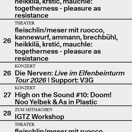
heikkilä, krstić, mauchle:
togetherness - pleasure as
resistance
THEATER
fleischlin/meser mit ruocco,
kannewurf, ammann, brechbühl,
26
heikkilä, krstić, mauchle:
togetherness - pleasure as
resistance
KONZERT
26
Die Nerven:
Live im Elfenbeinturm
Tour 2026
| Support: V3G
KONZERT
27
High on the Sound #10: Doom!
Noo Yelbek & As in Plastic
ZUM MITMACHEN
28
IGTZ Workshop
THEATER
fleischlin/meser mit ruocco,