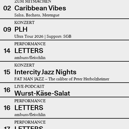
ZUM MITMACHEN
02
Caribbean Vibes
Salsa, Bachata, Merengue
KONZERT
09
PLH
Ultra Tour 2026 | Support: SGB
PERFORMANCE
14
LETTERS
amburo/fleischlin
KONZERT
15
Intercity Jazz Nights
FAT MAN JAZZ – The caliber of Peter Herbolzheimer
LIVE-PODCAST
16
Wurst-Käse-Salat
PERFORMANCE
16
LETTERS
amburo/fleischlin
PERFORMANCE
17
LETTERS