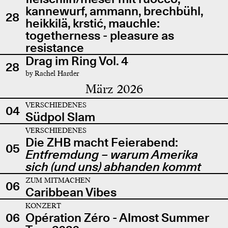
kannewurf, ammann, brechbühl,
28
heikkilä, krstić, mauchle:
togetherness - pleasure as
resistance
Drag im Ring Vol. 4
28
by Rachel Harder
März 2026
VERSCHIEDENES
04
Südpol Slam
VERSCHIEDENES
Die ZHB macht Feierabend:
05
Entfremdung – warum Amerika
sich (und uns) abhanden kommt
ZUM MITMACHEN
06
Caribbean Vibes
KONZERT
06
Opération Zéro - Almost Summer