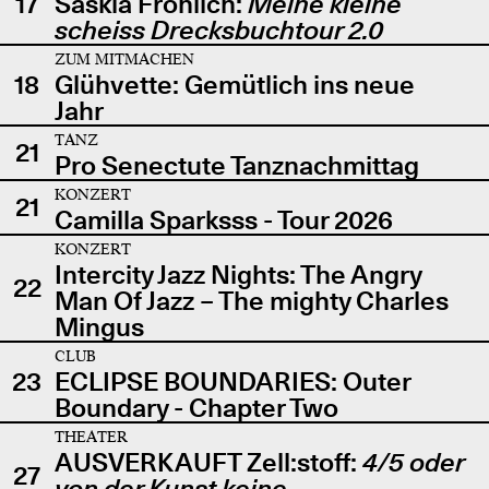
17
Saskia Fröhlich:
Meine kleine
scheiss Drecksbuchtour 2.0
ZUM MITMACHEN
18
Glühvette: Gemütlich ins neue
Jahr
TANZ
21
Pro Senectute Tanznachmittag
KONZERT
21
Camilla Sparksss - Tour 2026
KONZERT
Intercity Jazz Nights: The Angry
22
Man Of Jazz – The mighty Charles
Mingus
CLUB
23
ECLIPSE BOUNDARIES: Outer
Boundary - Chapter Two
THEATER
AUSVERKAUFT Zell:stoff:
4/5 oder
27
von der Kunst keine