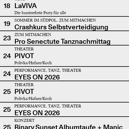
18
LaVIVA
Die barrierefreie Party für alle
SOMMER IM SÜDPOL, ZUM MITMACHEN
19
Crashkurs Selbstverteidigung
ZUM MITMACHEN
23
Pro Senectute Tanznachmittag
THEATER
24
PIVOT
Polivka/Hafner/Koch
PERFORMANCE, TANZ, THEATER
24
EYES ON 2026
THEATER
25
PIVOT
Polivka/Hafner/Koch
PERFORMANCE, TANZ, THEATER
25
EYES ON 2026
KONZERT
25
Binary Sunset Albumtaufe + Manic