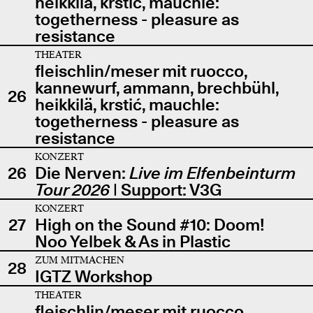
heikkilä, krstić, mauchle:
togetherness - pleasure as
resistance
THEATER
fleischlin/meser mit ruocco,
kannewurf, ammann, brechbühl,
26
heikkilä, krstić, mauchle:
togetherness - pleasure as
resistance
KONZERT
26
Die Nerven:
Live im Elfenbeinturm
Tour 2026
| Support: V3G
KONZERT
27
High on the Sound #10: Doom!
Noo Yelbek & As in Plastic
ZUM MITMACHEN
28
IGTZ Workshop
THEATER
fleischlin/meser mit ruocco,