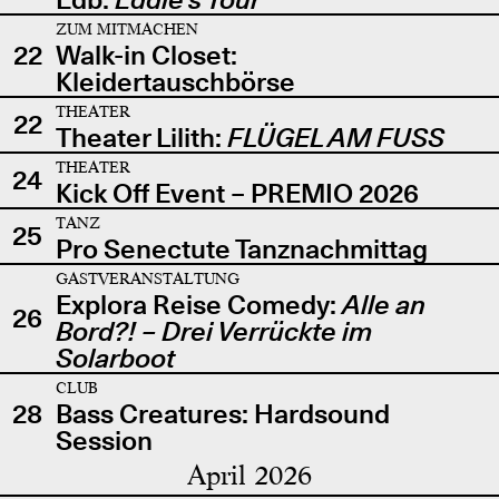
ZUM MITMACHEN
22
Walk-in Closet:
Kleidertauschbörse
THEATER
22
Theater Lilith:
FLÜGEL AM FUSS
THEATER
24
Kick Off Event – PREMIO 2026
TANZ
25
Pro Senectute Tanznachmittag
GASTVERANSTALTUNG
Explora Reise Comedy:
Alle an
26
Bord?! – Drei Verrückte im
Solarboot
CLUB
28
Bass Creatures: Hardsound
Session
April 2026