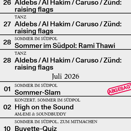
26
Aldebs / Al Hakim / Caruso / Zünd:
raising flags
TANZ
27
Aldebs / Al Hakim / Caruso / Zünd:
raising flags
SOMMER IM SÜDPOL
28
Sommer im Südpol: Rami Thawi
TANZ
28
Aldebs / Al Hakim / Caruso / Zünd:
raising flags
Juli 2026
SOMMER IM SÜDPOL
ABGESAG
01
Sommer-Slam
KONZERT, SOMMER IM SÜDPOL
02
High on the Sound
AMÆMI & SOUNDBUDDY
SOMMER IM SÜDPOL, ZUM MITMACHEN
10
Buvette-Quiz