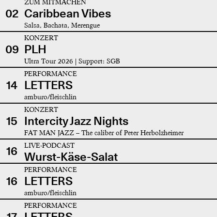
ZUM MITMACHEN
02
Caribbean Vibes
Salsa, Bachata, Merengue
KONZERT
09
PLH
Ultra Tour 2026 | Support: SGB
PERFORMANCE
14
LETTERS
amburo/fleischlin
KONZERT
15
Intercity Jazz Nights
FAT MAN JAZZ – The caliber of Peter Herbolzheimer
LIVE-PODCAST
16
Wurst-Käse-Salat
PERFORMANCE
16
LETTERS
amburo/fleischlin
PERFORMANCE
17
LETTERS