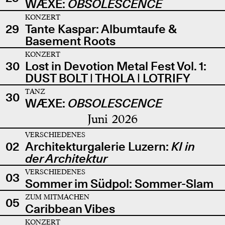
WÆXE:
OBSOLESCENCE
KONZERT
29
Tante Kaspar: Albumtaufe &
Basement Roots
KONZERT
30
Lost in Devotion Metal Fest Vol. 1:
DUST BOLT | THOLA | LOTRIFY
TANZ
30
WÆXE:
OBSOLESCENCE
Juni 2026
VERSCHIEDENES
02
Architekturgalerie Luzern:
KI in
der Architektur
VERSCHIEDENES
03
Sommer im Südpol: Sommer-Slam
ZUM MITMACHEN
05
Caribbean Vibes
KONZERT