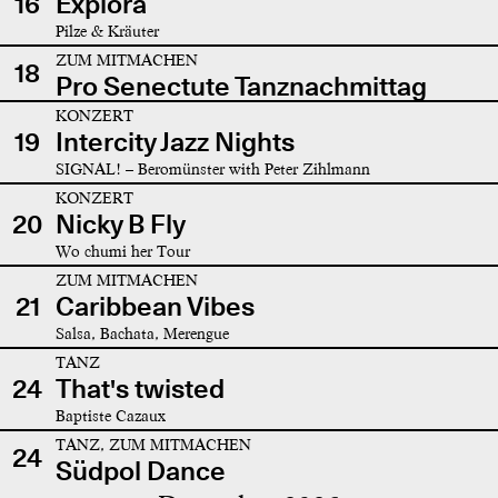
16
Explora
Pilze & Kräuter
ZUM MITMACHEN
18
Pro Senectute Tanznachmittag
KONZERT
19
Intercity Jazz Nights
SIGNAL! – Beromünster with Peter Zihlmann
KONZERT
20
Nicky B Fly
Wo chumi her Tour
ZUM MITMACHEN
21
Caribbean Vibes
Salsa, Bachata, Merengue
TANZ
24
That's twisted
Baptiste Cazaux
TANZ, ZUM MITMACHEN
24
Südpol Dance