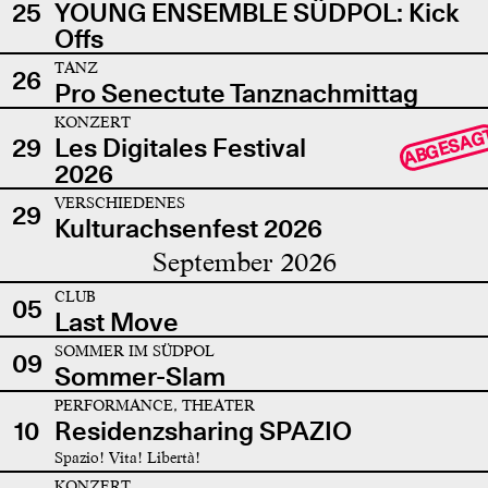
25
YOUNG ENSEMBLE SÜDPOL: Kick
Offs
TANZ
26
Pro Senectute Tanznachmittag
KONZERT
ABGESAG
29
Les Digitales Festival
2026
VERSCHIEDENES
29
Kulturachsenfest 2026
September 2026
CLUB
05
Last Move
SOMMER IM SÜDPOL
09
Sommer-Slam
PERFORMANCE, THEATER
10
Residenzsharing SPAZIO
Spazio! Vita! Libertà!
KONZERT