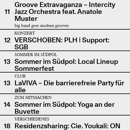
Groove Extravaganza – Intercity
11
Jazz Orchestra feat. Anatole
Muster
big band goes modern grooves
KONZERT
12
VERSCHOBEN: PLH | Support:
SGB
SOMMER IM SÜDPOL
13
Sommer im Südpol: Local Lineup
Sommerfest
CLUB
13
LaVIVA – Die barrierefreie Party für
alle
ZUM MITMACHEN
14
Sommer im Südpol: Yoga an der
Buvette
VERSCHIEDENES
18
Residenzsharing: Cie. Youkali: ON