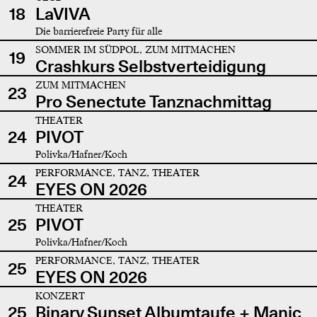
18
LaVIVA
Die barrierefreie Party für alle
SOMMER IM SÜDPOL, ZUM MITMACHEN
19
Crashkurs Selbstverteidigung
ZUM MITMACHEN
23
Pro Senectute Tanznachmittag
THEATER
24
PIVOT
Polivka/Hafner/Koch
PERFORMANCE, TANZ, THEATER
24
EYES ON 2026
THEATER
25
PIVOT
Polivka/Hafner/Koch
PERFORMANCE, TANZ, THEATER
25
EYES ON 2026
KONZERT
25
Binary Sunset Albumtaufe + Manic