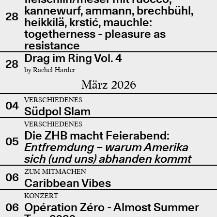
kannewurf, ammann, brechbühl,
28
heikkilä, krstić, mauchle:
togetherness - pleasure as
resistance
Drag im Ring Vol. 4
28
by Rachel Harder
März 2026
VERSCHIEDENES
04
Südpol Slam
VERSCHIEDENES
Die ZHB macht Feierabend:
05
Entfremdung – warum Amerika
sich (und uns) abhanden kommt
ZUM MITMACHEN
06
Caribbean Vibes
KONZERT
06
Opération Zéro - Almost Summer