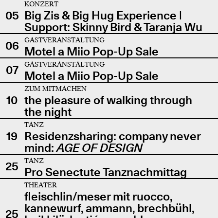
KONZERT
05
Big Zis & Big Hug Experience |
Support: Skinny Bird & Taranja Wu
GASTVERANSTALTUNG
06
Motel a Miio Pop-Up Sale
GASTVERANSTALTUNG
07
Motel a Miio Pop-Up Sale
ZUM MITMACHEN
10
the pleasure of walking through
the night
TANZ
19
Residenzsharing: company never
mind:
AGE OF DESIGN
TANZ
25
Pro Senectute Tanznachmittag
THEATER
fleischlin/meser mit ruocco,
kannewurf, ammann, brechbühl,
25