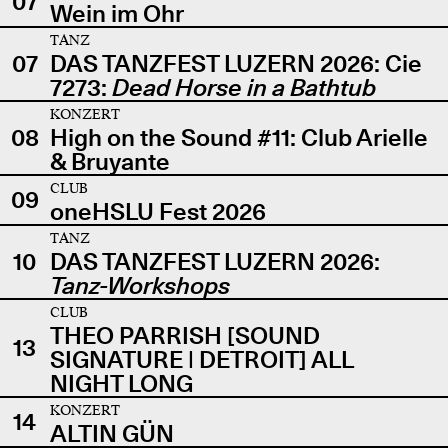
07
Wein im Ohr
TANZ
07
DAS TANZFEST LUZERN 2026: Cie
7273:
Dead Horse in a Bathtub
KONZERT
08
High on the Sound #11: Club Arielle
& Bruyante
CLUB
09
oneHSLU Fest 2026
TANZ
10
DAS TANZFEST LUZERN 2026:
Tanz-Workshops
CLUB
THEO PARRISH [SOUND
13
SIGNATURE | DETROIT] ALL
NIGHT LONG
KONZERT
14
ALTIN GÜN