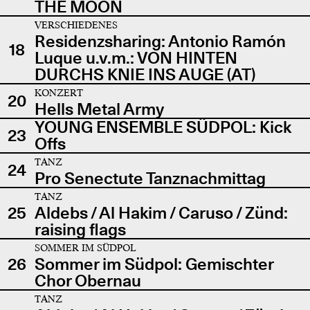
THE MOON
VERSCHIEDENES
Residenzsharing: Antonio Ramón
18
Luque u.v.m.: VON HINTEN
DURCHS KNIE INS AUGE (AT)
KONZERT
20
Hells Metal Army
YOUNG ENSEMBLE SÜDPOL: Kick
23
Offs
TANZ
24
Pro Senectute Tanznachmittag
TANZ
25
Aldebs / Al Hakim / Caruso / Zünd:
raising flags
SOMMER IM SÜDPOL
26
Sommer im Südpol: Gemischter
Chor Obernau
TANZ