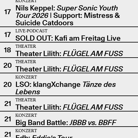
KONZERT
Nils Keppel:
Super Sonic Youth
17
Tour 2026
| Support: Mistress &
Suicide Catdoors
LIVE-PODCAST
17
SOLD OUT: Kafi am Freitag Live
THEATER
18
Theater Lilith:
FLÜGEL AM FUSS
THEATER
20
Theater Lilith:
FLÜGEL AM FUSS
KONZERT
20
LSO: klangXchange
Tänze des
Lebens
THEATER
21
Theater Lilith:
FLÜGEL AM FUSS
KONZERT
21
Big Band Battle:
JBBB vs. BBFF
KONZERT
21
Edb:
Eddie's Tour