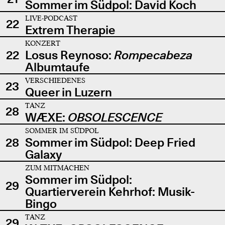
Sommer im Südpol: David Koch
LIVE-PODCAST
22
Extrem Therapie
KONZERT
22
Losus Reynoso:
Rompecabeza
Albumtaufe
VERSCHIEDENES
23
Queer in Luzern
TANZ
28
WÆXE:
OBSOLESCENCE
SOMMER IM SÜDPOL
28
Sommer im Südpol: Deep Fried
Galaxy
ZUM MITMACHEN
Sommer im Südpol:
29
Quartierverein Kehrhof: Musik-
Bingo
TANZ
29