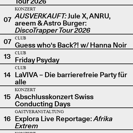
Tour 2026
KONZERT
AUSVERKAUFT:
Jule X, ANRU,
07
areem & Astro Burger:
DiscoTrapper Tour 2026
CLUB
07
Guess who's Back?! w/ Hanna Noir
CLUB
13
Friday Psyday
CLUB
14
LaVIVA – Die barrierefreie Party für
alle
KONZERT
15
Abschlusskonzert Swiss
Conducting Days
GASTVERANSTALTUNG
16
Explora Live Reportage:
Afrika
Extrem