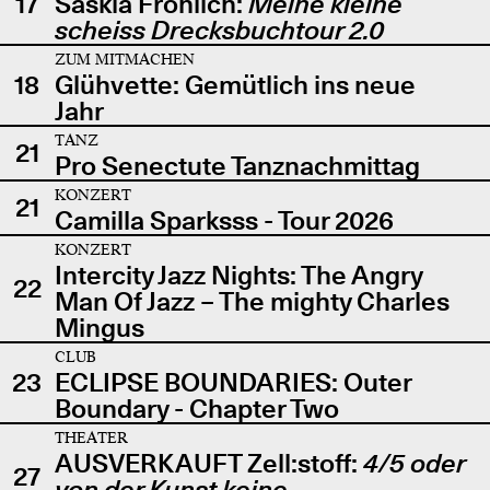
17
Saskia Fröhlich:
Meine kleine
scheiss Drecksbuchtour 2.0
ZUM MITMACHEN
18
Glühvette: Gemütlich ins neue
Jahr
TANZ
21
Pro Senectute Tanznachmittag
KONZERT
21
Camilla Sparksss - Tour 2026
KONZERT
Intercity Jazz Nights: The Angry
22
Man Of Jazz – The mighty Charles
Mingus
CLUB
23
ECLIPSE BOUNDARIES: Outer
Boundary - Chapter Two
THEATER
AUSVERKAUFT Zell:stoff:
4/5 oder
27
von der Kunst keine