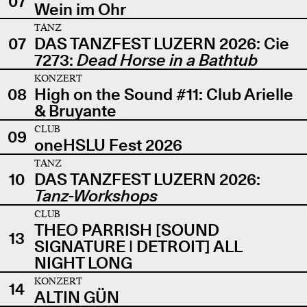
07
Wein im Ohr
TANZ
07
DAS TANZFEST LUZERN 2026: Cie
7273:
Dead Horse in a Bathtub
KONZERT
08
High on the Sound #11: Club Arielle
& Bruyante
CLUB
09
oneHSLU Fest 2026
TANZ
10
DAS TANZFEST LUZERN 2026:
Tanz-Workshops
CLUB
THEO PARRISH [SOUND
13
SIGNATURE | DETROIT] ALL
NIGHT LONG
KONZERT
14
ALTIN GÜN