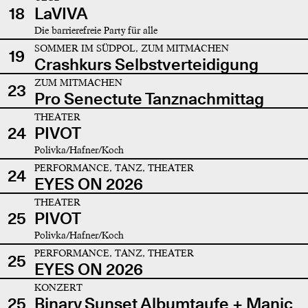
18
LaVIVA
Die barrierefreie Party für alle
SOMMER IM SÜDPOL, ZUM MITMACHEN
19
Crashkurs Selbstverteidigung
ZUM MITMACHEN
23
Pro Senectute Tanznachmittag
THEATER
24
PIVOT
Polivka/Hafner/Koch
PERFORMANCE, TANZ, THEATER
24
EYES ON 2026
THEATER
25
PIVOT
Polivka/Hafner/Koch
PERFORMANCE, TANZ, THEATER
25
EYES ON 2026
KONZERT
25
Binary Sunset Albumtaufe + Manic