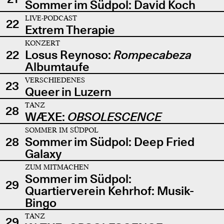
Sommer im Südpol: David Koch
LIVE-PODCAST
22
Extrem Therapie
KONZERT
22
Losus Reynoso:
Rompecabeza
Albumtaufe
VERSCHIEDENES
23
Queer in Luzern
TANZ
28
WÆXE:
OBSOLESCENCE
SOMMER IM SÜDPOL
28
Sommer im Südpol: Deep Fried
Galaxy
ZUM MITMACHEN
Sommer im Südpol:
29
Quartierverein Kehrhof: Musik-
Bingo
TANZ
29