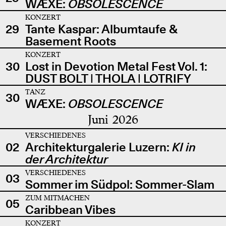
WÆXE:
OBSOLESCENCE
KONZERT
29
Tante Kaspar: Albumtaufe &
Basement Roots
KONZERT
30
Lost in Devotion Metal Fest Vol. 1:
DUST BOLT | THOLA | LOTRIFY
TANZ
30
WÆXE:
OBSOLESCENCE
Juni 2026
VERSCHIEDENES
02
Architekturgalerie Luzern:
KI in
der Architektur
VERSCHIEDENES
03
Sommer im Südpol: Sommer-Slam
ZUM MITMACHEN
05
Caribbean Vibes
KONZERT