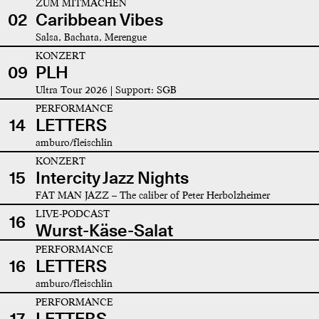
ZUM MITMACHEN
02
Caribbean Vibes
Salsa, Bachata, Merengue
KONZERT
09
PLH
Ultra Tour 2026 | Support: SGB
PERFORMANCE
14
LETTERS
amburo/fleischlin
KONZERT
15
Intercity Jazz Nights
FAT MAN JAZZ – The caliber of Peter Herbolzheimer
LIVE-PODCAST
16
Wurst-Käse-Salat
PERFORMANCE
16
LETTERS
amburo/fleischlin
PERFORMANCE
17
LETTERS