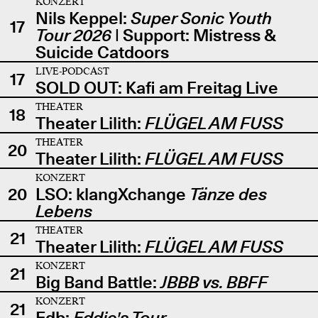
KONZERT
Nils Keppel:
Super Sonic Youth
17
Tour 2026
| Support: Mistress &
Suicide Catdoors
LIVE-PODCAST
17
SOLD OUT: Kafi am Freitag Live
THEATER
18
Theater Lilith:
FLÜGEL AM FUSS
THEATER
20
Theater Lilith:
FLÜGEL AM FUSS
KONZERT
20
LSO: klangXchange
Tänze des
Lebens
THEATER
21
Theater Lilith:
FLÜGEL AM FUSS
KONZERT
21
Big Band Battle:
JBBB vs. BBFF
KONZERT
21
Edb:
Eddie's Tour