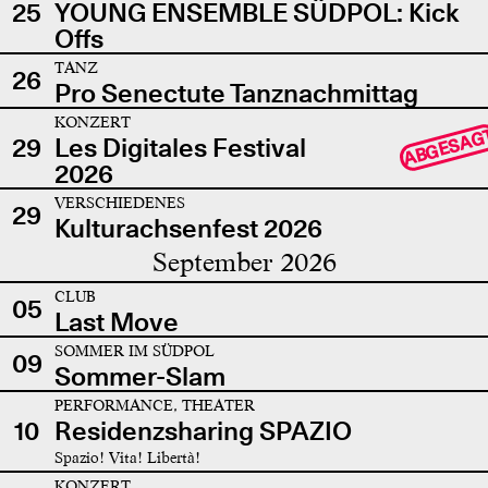
25
YOUNG ENSEMBLE SÜDPOL: Kick
Offs
TANZ
26
Pro Senectute Tanznachmittag
KONZERT
ABGESAG
29
Les Digitales Festival
2026
VERSCHIEDENES
29
Kulturachsenfest 2026
September 2026
CLUB
05
Last Move
SOMMER IM SÜDPOL
09
Sommer-Slam
PERFORMANCE, THEATER
10
Residenzsharing SPAZIO
Spazio! Vita! Libertà!
KONZERT