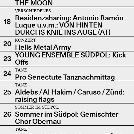
THE MOON
VERSCHIEDENES
Residenzsharing: Antonio Ramón
18
Luque u.v.m.: VON HINTEN
DURCHS KNIE INS AUGE (AT)
KONZERT
20
Hells Metal Army
YOUNG ENSEMBLE SÜDPOL: Kick
23
Offs
TANZ
24
Pro Senectute Tanznachmittag
TANZ
25
Aldebs / Al Hakim / Caruso / Zünd:
raising flags
SOMMER IM SÜDPOL
26
Sommer im Südpol: Gemischter
Chor Obernau
TANZ