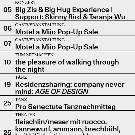
KONZERT
05
Big Zis & Big Hug Experience |
Support: Skinny Bird & Taranja Wu
GASTVERANSTALTUNG
06
Motel a Miio Pop-Up Sale
GASTVERANSTALTUNG
07
Motel a Miio Pop-Up Sale
ZUM MITMACHEN
10
the pleasure of walking through
the night
TANZ
19
Residenzsharing: company never
mind:
AGE OF DESIGN
TANZ
25
Pro Senectute Tanznachmittag
THEATER
fleischlin/meser mit ruocco,
kannewurf, ammann, brechbühl,
25