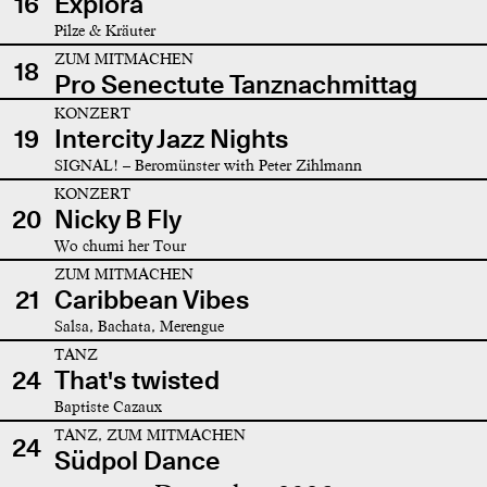
16
Explora
Pilze & Kräuter
ZUM MITMACHEN
18
Pro Senectute Tanznachmittag
KONZERT
19
Intercity Jazz Nights
SIGNAL! – Beromünster with Peter Zihlmann
KONZERT
20
Nicky B Fly
Wo chumi her Tour
ZUM MITMACHEN
21
Caribbean Vibes
Salsa, Bachata, Merengue
TANZ
24
That's twisted
Baptiste Cazaux
TANZ, ZUM MITMACHEN
24
Südpol Dance