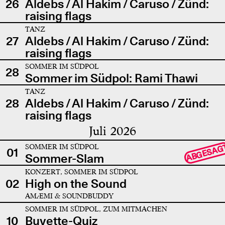
26
Aldebs / Al Hakim / Caruso / Zünd:
raising flags
TANZ
27
Aldebs / Al Hakim / Caruso / Zünd:
raising flags
SOMMER IM SÜDPOL
28
Sommer im Südpol: Rami Thawi
TANZ
28
Aldebs / Al Hakim / Caruso / Zünd:
raising flags
Juli 2026
SOMMER IM SÜDPOL
ABGESAG
01
Sommer-Slam
KONZERT, SOMMER IM SÜDPOL
02
High on the Sound
AMÆMI & SOUNDBUDDY
SOMMER IM SÜDPOL, ZUM MITMACHEN
10
Buvette-Quiz