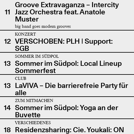
Groove Extravaganza – Intercity
11
Jazz Orchestra feat. Anatole
Muster
big band goes modern grooves
KONZERT
12
VERSCHOBEN: PLH | Support:
SGB
SOMMER IM SÜDPOL
13
Sommer im Südpol: Local Lineup
Sommerfest
CLUB
13
LaVIVA – Die barrierefreie Party für
alle
ZUM MITMACHEN
14
Sommer im Südpol: Yoga an der
Buvette
VERSCHIEDENES
18
Residenzsharing: Cie. Youkali: ON