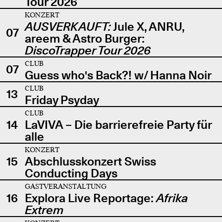
Tour 2026
KONZERT
AUSVERKAUFT:
Jule X, ANRU,
07
areem & Astro Burger:
DiscoTrapper Tour 2026
CLUB
07
Guess who's Back?! w/ Hanna Noir
CLUB
13
Friday Psyday
CLUB
14
LaVIVA – Die barrierefreie Party für
alle
KONZERT
15
Abschlusskonzert Swiss
Conducting Days
GASTVERANSTALTUNG
16
Explora Live Reportage:
Afrika
Extrem