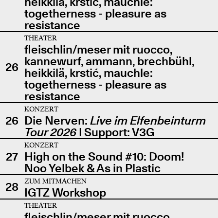
heikkilä, krstić, mauchle:
togetherness - pleasure as
resistance
THEATER
fleischlin/meser mit ruocco,
kannewurf, ammann, brechbühl,
26
heikkilä, krstić, mauchle:
togetherness - pleasure as
resistance
KONZERT
26
Die Nerven:
Live im Elfenbeinturm
Tour 2026
| Support: V3G
KONZERT
27
High on the Sound #10: Doom!
Noo Yelbek & As in Plastic
ZUM MITMACHEN
28
IGTZ Workshop
THEATER
fleischlin/meser mit ruocco,