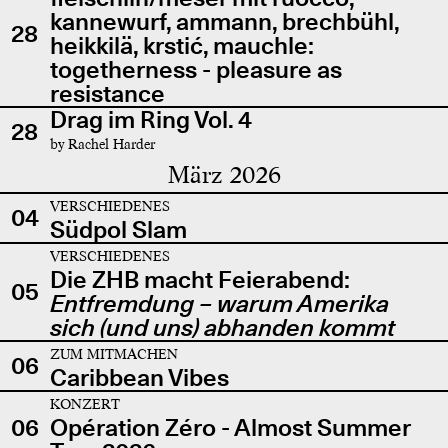
kannewurf, ammann, brechbühl,
28
heikkilä, krstić, mauchle:
togetherness - pleasure as
resistance
Drag im Ring Vol. 4
28
by Rachel Harder
März 2026
VERSCHIEDENES
04
Südpol Slam
VERSCHIEDENES
Die ZHB macht Feierabend:
05
Entfremdung – warum Amerika
sich (und uns) abhanden kommt
ZUM MITMACHEN
06
Caribbean Vibes
KONZERT
06
Opération Zéro - Almost Summer