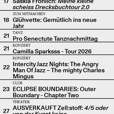
17
Saskia Fröhlich:
Meine kleine
scheiss Drecksbuchtour 2.0
ZUM MITMACHEN
18
Glühvette: Gemütlich ins neue
Jahr
TANZ
21
Pro Senectute Tanznachmittag
KONZERT
21
Camilla Sparksss - Tour 2026
KONZERT
Intercity Jazz Nights: The Angry
22
Man Of Jazz – The mighty Charles
Mingus
CLUB
23
ECLIPSE BOUNDARIES: Outer
Boundary - Chapter Two
THEATER
AUSVERKAUFT Zell:stoff:
4/5 oder
27
von der Kunst keine