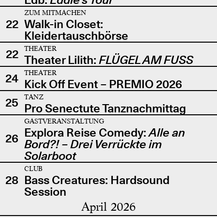
ZUM MITMACHEN
22
Walk-in Closet:
Kleidertauschbörse
THEATER
22
Theater Lilith:
FLÜGEL AM FUSS
THEATER
24
Kick Off Event – PREMIO 2026
TANZ
25
Pro Senectute Tanznachmittag
GASTVERANSTALTUNG
Explora Reise Comedy:
Alle an
26
Bord?! – Drei Verrückte im
Solarboot
CLUB
28
Bass Creatures: Hardsound
Session
April 2026