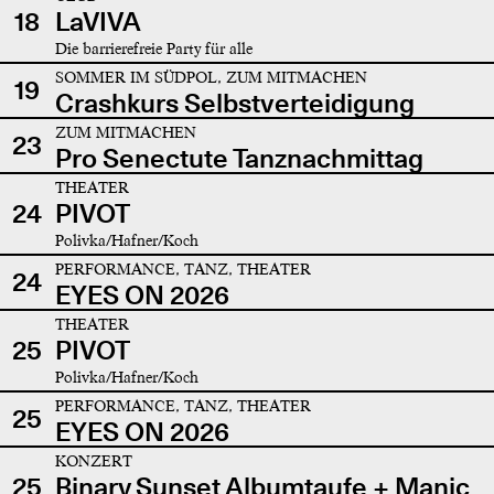
18
LaVIVA
Die barrierefreie Party für alle
SOMMER IM SÜDPOL, ZUM MITMACHEN
19
Crashkurs Selbstverteidigung
ZUM MITMACHEN
23
Pro Senectute Tanznachmittag
THEATER
24
PIVOT
Polivka/Hafner/Koch
PERFORMANCE, TANZ, THEATER
24
EYES ON 2026
THEATER
25
PIVOT
Polivka/Hafner/Koch
PERFORMANCE, TANZ, THEATER
25
EYES ON 2026
KONZERT
25
Binary Sunset Albumtaufe + Manic