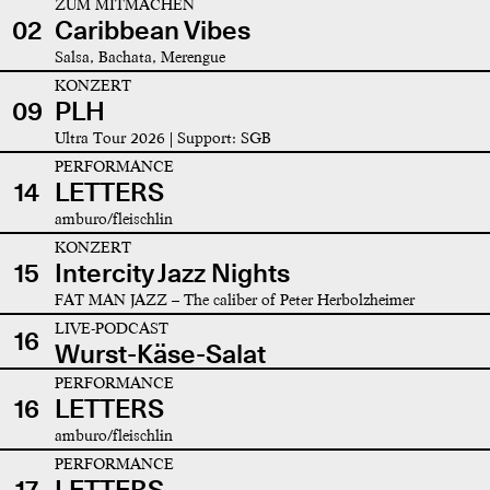
ZUM MITMACHEN
02
Caribbean Vibes
Salsa, Bachata, Merengue
KONZERT
09
PLH
Ultra Tour 2026 | Support: SGB
PERFORMANCE
14
LETTERS
amburo/fleischlin
KONZERT
15
Intercity Jazz Nights
FAT MAN JAZZ – The caliber of Peter Herbolzheimer
LIVE-PODCAST
16
Wurst-Käse-Salat
PERFORMANCE
16
LETTERS
amburo/fleischlin
PERFORMANCE
17
LETTERS