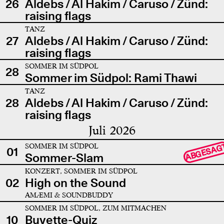
26
Aldebs / Al Hakim / Caruso / Zünd:
raising flags
TANZ
27
Aldebs / Al Hakim / Caruso / Zünd:
raising flags
SOMMER IM SÜDPOL
28
Sommer im Südpol: Rami Thawi
TANZ
28
Aldebs / Al Hakim / Caruso / Zünd:
raising flags
Juli 2026
SOMMER IM SÜDPOL
ABGESAG
01
Sommer-Slam
KONZERT, SOMMER IM SÜDPOL
02
High on the Sound
AMÆMI & SOUNDBUDDY
SOMMER IM SÜDPOL, ZUM MITMACHEN
10
Buvette-Quiz