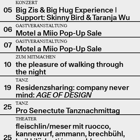
KONZERT
05
Big Zis & Big Hug Experience |
Support: Skinny Bird & Taranja Wu
GASTVERANSTALTUNG
06
Motel a Miio Pop-Up Sale
GASTVERANSTALTUNG
07
Motel a Miio Pop-Up Sale
ZUM MITMACHEN
10
the pleasure of walking through
the night
TANZ
19
Residenzsharing: company never
mind:
AGE OF DESIGN
TANZ
25
Pro Senectute Tanznachmittag
THEATER
fleischlin/meser mit ruocco,
kannewurf, ammann, brechbühl,
25