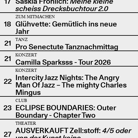
17
Saskia Fröhlich:
Meine kleine
scheiss Drecksbuchtour 2.0
ZUM MITMACHEN
18
Glühvette: Gemütlich ins neue
Jahr
TANZ
21
Pro Senectute Tanznachmittag
KONZERT
21
Camilla Sparksss - Tour 2026
KONZERT
Intercity Jazz Nights: The Angry
22
Man Of Jazz – The mighty Charles
Mingus
CLUB
23
ECLIPSE BOUNDARIES: Outer
Boundary - Chapter Two
THEATER
AUSVERKAUFT Zell:stoff:
4/5 oder
27
von der Kunst keine