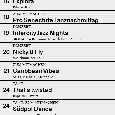
16
Explora
Pilze & Kräuter
ZUM MITMACHEN
18
Pro Senectute Tanznachmittag
KONZERT
19
Intercity Jazz Nights
SIGNAL! – Beromünster with Peter Zihlmann
KONZERT
20
Nicky B Fly
Wo chumi her Tour
ZUM MITMACHEN
21
Caribbean Vibes
Salsa, Bachata, Merengue
TANZ
24
That's twisted
Baptiste Cazaux
TANZ, ZUM MITMACHEN
24
Südpol Dance