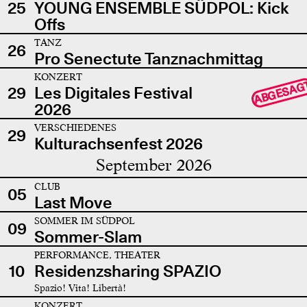
25
YOUNG ENSEMBLE SÜDPOL: Kick
Offs
TANZ
26
Pro Senectute Tanznachmittag
KONZERT
ABGESAG
29
Les Digitales Festival
2026
VERSCHIEDENES
29
Kulturachsenfest 2026
September 2026
CLUB
05
Last Move
SOMMER IM SÜDPOL
09
Sommer-Slam
PERFORMANCE, THEATER
10
Residenzsharing SPAZIO
Spazio! Vita! Libertà!
KONZERT