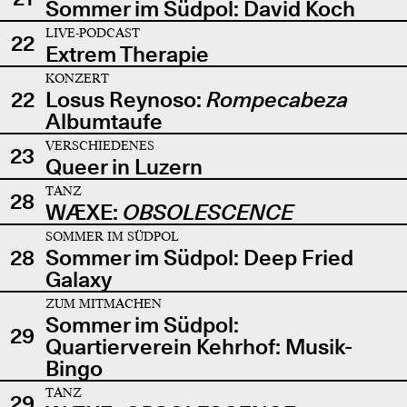
Sommer im Südpol: David Koch
LIVE-PODCAST
22
Extrem Therapie
KONZERT
22
Losus Reynoso:
Rompecabeza
Albumtaufe
VERSCHIEDENES
23
Queer in Luzern
TANZ
28
WÆXE:
OBSOLESCENCE
SOMMER IM SÜDPOL
28
Sommer im Südpol: Deep Fried
Galaxy
ZUM MITMACHEN
Sommer im Südpol:
29
Quartierverein Kehrhof: Musik-
Bingo
TANZ
29