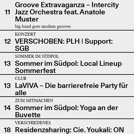
Groove Extravaganza – Intercity
11
Jazz Orchestra feat. Anatole
Muster
big band goes modern grooves
KONZERT
12
VERSCHOBEN: PLH | Support:
SGB
SOMMER IM SÜDPOL
13
Sommer im Südpol: Local Lineup
Sommerfest
CLUB
13
LaVIVA – Die barrierefreie Party für
alle
ZUM MITMACHEN
14
Sommer im Südpol: Yoga an der
Buvette
VERSCHIEDENES
18
Residenzsharing: Cie. Youkali: ON