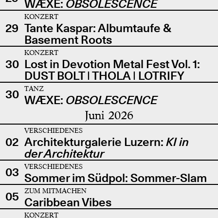
WÆXE:
OBSOLESCENCE
KONZERT
29
Tante Kaspar: Albumtaufe &
Basement Roots
KONZERT
30
Lost in Devotion Metal Fest Vol. 1:
DUST BOLT | THOLA | LOTRIFY
TANZ
30
WÆXE:
OBSOLESCENCE
Juni 2026
VERSCHIEDENES
02
Architekturgalerie Luzern:
KI in
der Architektur
VERSCHIEDENES
03
Sommer im Südpol: Sommer-Slam
ZUM MITMACHEN
05
Caribbean Vibes
KONZERT