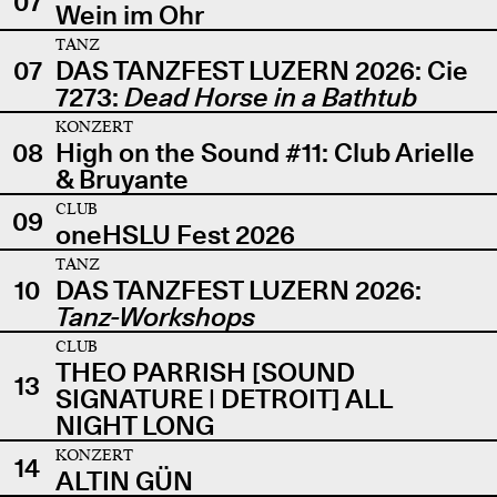
07
Wein im Ohr
TANZ
07
DAS TANZFEST LUZERN 2026: Cie
7273:
Dead Horse in a Bathtub
KONZERT
08
High on the Sound #11: Club Arielle
& Bruyante
CLUB
09
oneHSLU Fest 2026
TANZ
10
DAS TANZFEST LUZERN 2026:
Tanz-Workshops
CLUB
THEO PARRISH [SOUND
13
SIGNATURE | DETROIT] ALL
NIGHT LONG
KONZERT
14
ALTIN GÜN