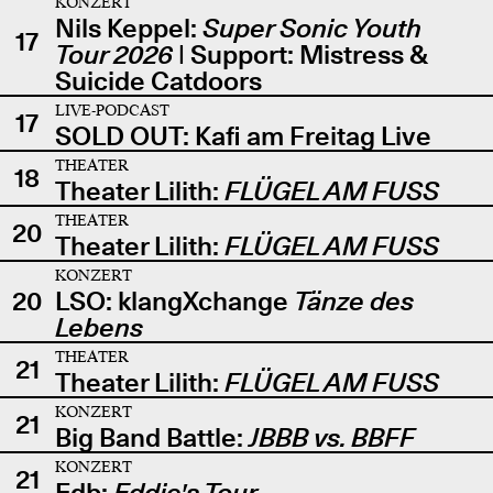
KONZERT
Nils Keppel:
Super Sonic Youth
17
Tour 2026
| Support: Mistress &
Suicide Catdoors
LIVE-PODCAST
17
SOLD OUT: Kafi am Freitag Live
THEATER
18
Theater Lilith:
FLÜGEL AM FUSS
THEATER
20
Theater Lilith:
FLÜGEL AM FUSS
KONZERT
20
LSO: klangXchange
Tänze des
Lebens
THEATER
21
Theater Lilith:
FLÜGEL AM FUSS
KONZERT
21
Big Band Battle:
JBBB vs. BBFF
KONZERT
21
Edb:
Eddie's Tour