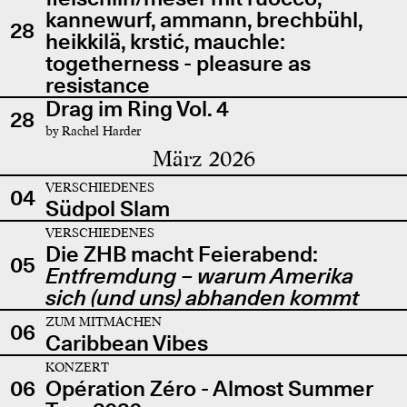
kannewurf, ammann, brechbühl,
28
heikkilä, krstić, mauchle:
togetherness - pleasure as
resistance
Drag im Ring Vol. 4
28
by Rachel Harder
März 2026
VERSCHIEDENES
04
Südpol Slam
VERSCHIEDENES
Die ZHB macht Feierabend:
05
Entfremdung – warum Amerika
sich (und uns) abhanden kommt
ZUM MITMACHEN
06
Caribbean Vibes
KONZERT
06
Opération Zéro - Almost Summer