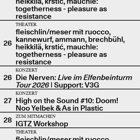
heikkilä, krstić, mauchle:
togetherness - pleasure as
resistance
THEATER
fleischlin/meser mit ruocco,
kannewurf, ammann, brechbühl,
26
heikkilä, krstić, mauchle:
togetherness - pleasure as
resistance
KONZERT
26
Die Nerven:
Live im Elfenbeinturm
Tour 2026
| Support: V3G
KONZERT
27
High on the Sound #10: Doom!
Noo Yelbek & As in Plastic
ZUM MITMACHEN
28
IGTZ Workshop
THEATER
fleischlin/meser mit ruocco,