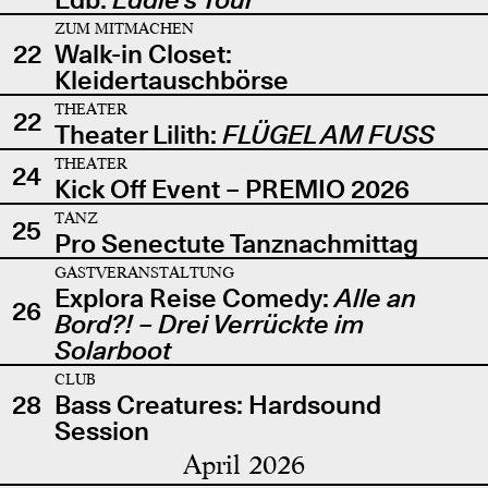
ZUM MITMACHEN
22
Walk-in Closet:
Kleidertauschbörse
THEATER
22
Theater Lilith:
FLÜGEL AM FUSS
THEATER
24
Kick Off Event – PREMIO 2026
TANZ
25
Pro Senectute Tanznachmittag
GASTVERANSTALTUNG
Explora Reise Comedy:
Alle an
26
Bord?! – Drei Verrückte im
Solarboot
CLUB
28
Bass Creatures: Hardsound
Session
April 2026