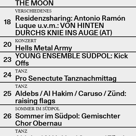
THE MOON
VERSCHIEDENES
Residenzsharing: Antonio Ramón
18
Luque u.v.m.: VON HINTEN
DURCHS KNIE INS AUGE (AT)
KONZERT
20
Hells Metal Army
YOUNG ENSEMBLE SÜDPOL: Kick
23
Offs
TANZ
24
Pro Senectute Tanznachmittag
TANZ
25
Aldebs / Al Hakim / Caruso / Zünd:
raising flags
SOMMER IM SÜDPOL
26
Sommer im Südpol: Gemischter
Chor Obernau
TANZ