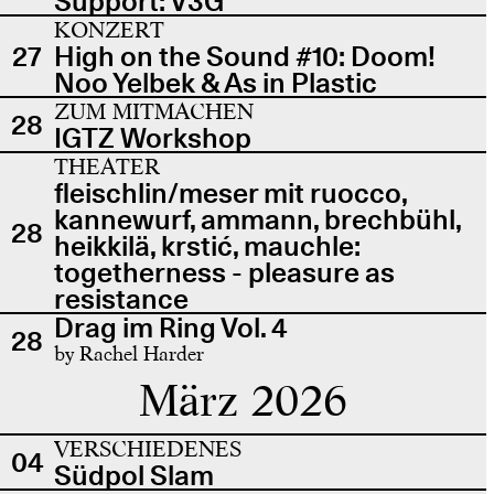
Support: V3G
KONZERT
27
High on the Sound #10: Doom!
Noo Yelbek & As in Plastic
ZUM MITMACHEN
28
IGTZ Workshop
THEATER
fleischlin/meser mit ruocco,
kannewurf, ammann, brechbühl,
28
heikkilä, krstić, mauchle:
togetherness - pleasure as
resistance
Drag im Ring Vol. 4
28
by Rachel Harder
März 2026
VERSCHIEDENES
04
Südpol Slam