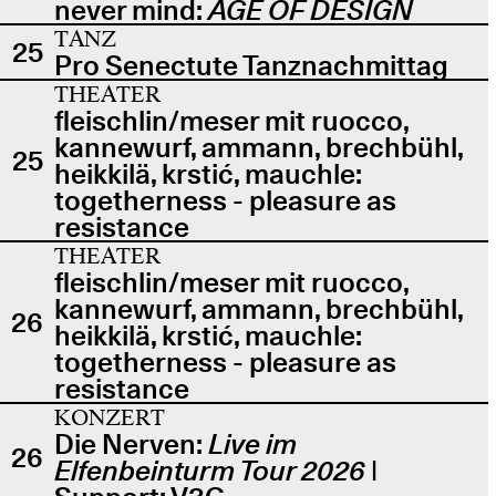
never mind:
AGE OF DESIGN
TANZ
25
Pro Senectute Tanznachmittag
THEATER
fleischlin/meser mit ruocco,
kannewurf, ammann, brechbühl,
25
heikkilä, krstić, mauchle:
togetherness - pleasure as
resistance
THEATER
fleischlin/meser mit ruocco,
kannewurf, ammann, brechbühl,
26
heikkilä, krstić, mauchle:
togetherness - pleasure as
resistance
KONZERT
Die Nerven:
Live im
26
Elfenbeinturm Tour 2026
|