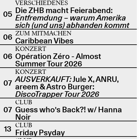
VERSCHIEDENES
Die ZHB macht Feierabend:
05
Entfremdung – warum Amerika
sich (und uns) abhanden kommt
ZUM MITMACHEN
06
Caribbean Vibes
KONZERT
06
Opération Zéro - Almost
Summer Tour 2026
KONZERT
AUSVERKAUFT:
Jule X, ANRU,
07
areem & Astro Burger:
DiscoTrapper Tour 2026
CLUB
07
Guess who's Back?! w/ Hanna
Noir
CLUB
13
Friday Psyday