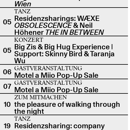
Wien
TANZ
Residenzsharings: WÆXE
05
OBSOLESCENCE
& Neil
Höhener
THE IN BETWEEN
KONZERT
Big Zis & Big Hug Experience |
05
Support: Skinny Bird & Taranja
Wu
GASTVERANSTALTUNG
06
Motel a Miio Pop-Up Sale
GASTVERANSTALTUNG
07
Motel a Miio Pop-Up Sale
ZUM MITMACHEN
10
the pleasure of walking through
the night
TANZ
19
Residenzsharing: company