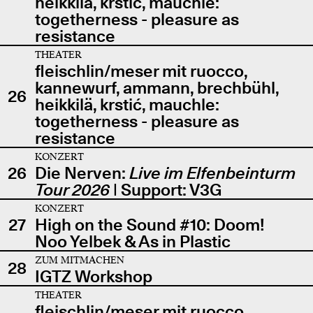
heikkilä, krstić, mauchle:
togetherness - pleasure as
resistance
THEATER
fleischlin/meser mit ruocco,
kannewurf, ammann, brechbühl,
26
heikkilä, krstić, mauchle:
togetherness - pleasure as
resistance
KONZERT
26
Die Nerven:
Live im Elfenbeinturm
Tour 2026
| Support: V3G
KONZERT
27
High on the Sound #10: Doom!
Noo Yelbek & As in Plastic
ZUM MITMACHEN
28
IGTZ Workshop
THEATER
fleischlin/meser mit ruocco,