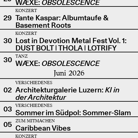
WÆXE:
OBSOLESCENCE
KONZERT
29
Tante Kaspar: Albumtaufe &
Basement Roots
KONZERT
30
Lost in Devotion Metal Fest Vol. 1:
DUST BOLT | THOLA | LOTRIFY
TANZ
30
WÆXE:
OBSOLESCENCE
Juni 2026
VERSCHIEDENES
02
Architekturgalerie Luzern:
KI in
der Architektur
VERSCHIEDENES
03
Sommer im Südpol: Sommer-Slam
ZUM MITMACHEN
05
Caribbean Vibes
KONZERT