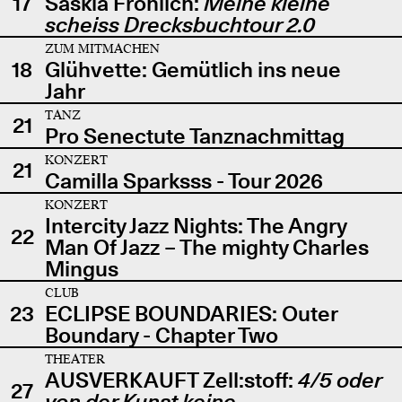
17
Saskia Fröhlich:
Meine kleine
scheiss Drecksbuchtour 2.0
ZUM MITMACHEN
18
Glühvette: Gemütlich ins neue
Jahr
TANZ
21
Pro Senectute Tanznachmittag
KONZERT
21
Camilla Sparksss - Tour 2026
KONZERT
Intercity Jazz Nights: The Angry
22
Man Of Jazz – The mighty Charles
Mingus
CLUB
23
ECLIPSE BOUNDARIES: Outer
Boundary - Chapter Two
THEATER
AUSVERKAUFT Zell:stoff:
4/5 oder
27
von der Kunst keine