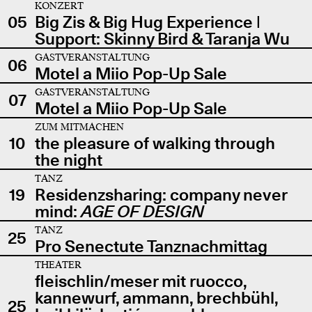
KONZERT
05
Big Zis & Big Hug Experience |
Support: Skinny Bird & Taranja Wu
GASTVERANSTALTUNG
06
Motel a Miio Pop-Up Sale
GASTVERANSTALTUNG
07
Motel a Miio Pop-Up Sale
ZUM MITMACHEN
10
the pleasure of walking through
the night
TANZ
19
Residenzsharing: company never
mind:
AGE OF DESIGN
TANZ
25
Pro Senectute Tanznachmittag
THEATER
fleischlin/meser mit ruocco,
kannewurf, ammann, brechbühl,
25