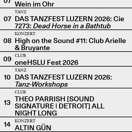
07
Wein im Ohr
TANZ
07
DAS TANZFEST LUZERN 2026: Cie
7273:
Dead Horse in a Bathtub
KONZERT
08
High on the Sound #11: Club Arielle
& Bruyante
CLUB
09
oneHSLU Fest 2026
TANZ
10
DAS TANZFEST LUZERN 2026:
Tanz-Workshops
CLUB
THEO PARRISH [SOUND
13
SIGNATURE | DETROIT] ALL
NIGHT LONG
KONZERT
14
ALTIN GÜN