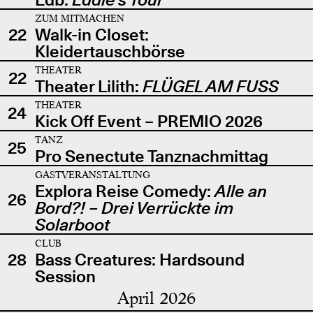
ZUM MITMACHEN
22
Walk-in Closet:
Kleidertauschbörse
THEATER
22
Theater Lilith:
FLÜGEL AM FUSS
THEATER
24
Kick Off Event – PREMIO 2026
TANZ
25
Pro Senectute Tanznachmittag
GASTVERANSTALTUNG
Explora Reise Comedy:
Alle an
26
Bord?! – Drei Verrückte im
Solarboot
CLUB
28
Bass Creatures: Hardsound
Session
April 2026