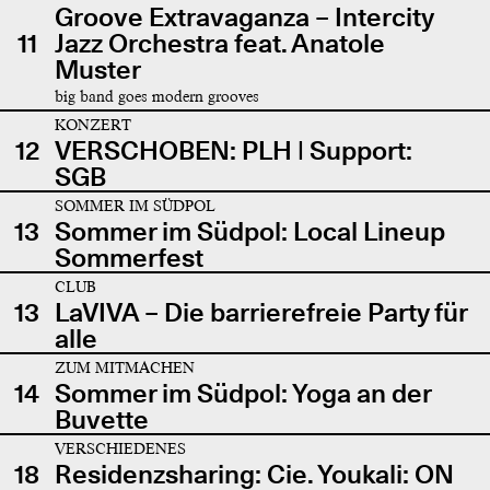
Groove Extravaganza – Intercity
11
Jazz Orchestra feat. Anatole
Muster
big band goes modern grooves
KONZERT
12
VERSCHOBEN: PLH | Support:
SGB
SOMMER IM SÜDPOL
13
Sommer im Südpol: Local Lineup
Sommerfest
CLUB
13
LaVIVA – Die barrierefreie Party für
alle
ZUM MITMACHEN
14
Sommer im Südpol: Yoga an der
Buvette
VERSCHIEDENES
18
Residenzsharing: Cie. Youkali: ON