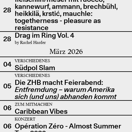
kannewurf, ammann, brechbühl,
28
heikkilä, krstić, mauchle:
togetherness - pleasure as
resistance
Drag im Ring Vol. 4
28
by Rachel Harder
März 2026
VERSCHIEDENES
04
Südpol Slam
VERSCHIEDENES
Die ZHB macht Feierabend:
05
Entfremdung – warum Amerika
sich (und uns) abhanden kommt
ZUM MITMACHEN
06
Caribbean Vibes
KONZERT
06
Opération Zéro - Almost Summer