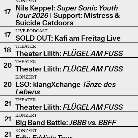
KONZERT
Nils Keppel:
Super Sonic Youth
17
Tour 2026
| Support: Mistress &
Suicide Catdoors
LIVE-PODCAST
17
SOLD OUT: Kafi am Freitag Live
THEATER
18
Theater Lilith:
FLÜGEL AM FUSS
THEATER
20
Theater Lilith:
FLÜGEL AM FUSS
KONZERT
20
LSO: klangXchange
Tänze des
Lebens
THEATER
21
Theater Lilith:
FLÜGEL AM FUSS
KONZERT
21
Big Band Battle:
JBBB vs. BBFF
KONZERT
21
Edb:
Eddie's Tour