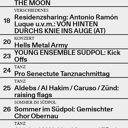
THE MOON
VERSCHIEDENES
Residenzsharing: Antonio Ramón
18
Luque u.v.m.: VON HINTEN
DURCHS KNIE INS AUGE (AT)
KONZERT
20
Hells Metal Army
YOUNG ENSEMBLE SÜDPOL: Kick
23
Offs
TANZ
24
Pro Senectute Tanznachmittag
TANZ
25
Aldebs / Al Hakim / Caruso / Zünd:
raising flags
SOMMER IM SÜDPOL
26
Sommer im Südpol: Gemischter
Chor Obernau
TANZ