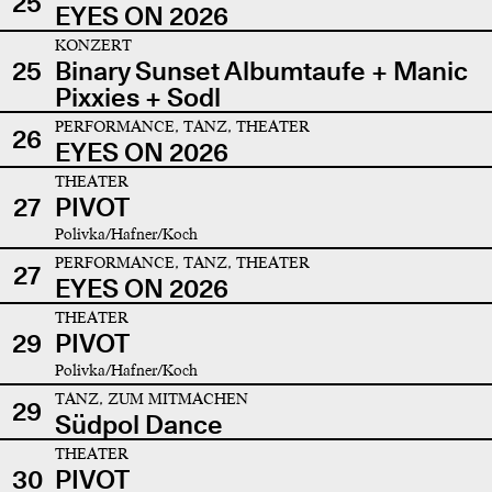
25
EYES ON 2026
KONZERT
25
Binary Sunset Albumtaufe + Manic
Pixxies + Sodl
PERFORMANCE, TANZ, THEATER
26
EYES ON 2026
THEATER
27
PIVOT
Polivka/Hafner/Koch
PERFORMANCE, TANZ, THEATER
27
EYES ON 2026
THEATER
29
PIVOT
Polivka/Hafner/Koch
TANZ, ZUM MITMACHEN
29
Südpol Dance
THEATER
30
PIVOT