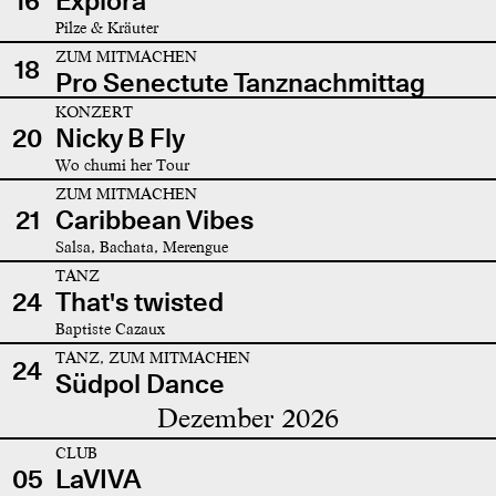
16
Explora
Pilze & Kräuter
ZUM MITMACHEN
18
Pro Senectute Tanznachmittag
KONZERT
20
Nicky B Fly
Wo chumi her Tour
ZUM MITMACHEN
21
Caribbean Vibes
Salsa, Bachata, Merengue
TANZ
24
That's twisted
Baptiste Cazaux
TANZ, ZUM MITMACHEN
24
Südpol Dance
Dezember 2026
CLUB
05
LaVIVA