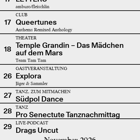
amburo/fleischlin
CLUB
17
Queertunes
Anthems Remixed Anthology
THEATER
Temple Grandin – Das Mädchen
18
auf dem Mars
Team Tam Tam
GASTVERANSTALTUNG
26
Explora
Jäger & Sammler
TANZ, ZUM MITMACHEN
27
Südpol Dance
TANZ
28
Pro Senectute Tanznachmittag
LIVE-PODCAST
29
Drags Uncut
November 2026