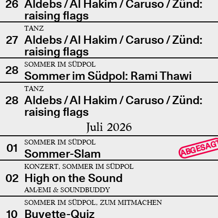
26
Aldebs / Al Hakim / Caruso / Zünd:
raising flags
TANZ
27
Aldebs / Al Hakim / Caruso / Zünd:
raising flags
SOMMER IM SÜDPOL
28
Sommer im Südpol: Rami Thawi
TANZ
28
Aldebs / Al Hakim / Caruso / Zünd:
raising flags
Juli 2026
SOMMER IM SÜDPOL
ABGESAG
01
Sommer-Slam
KONZERT, SOMMER IM SÜDPOL
02
High on the Sound
AMÆMI & SOUNDBUDDY
SOMMER IM SÜDPOL, ZUM MITMACHEN
10
Buvette-Quiz