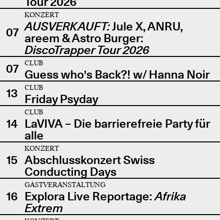
Tour 2026
KONZERT
AUSVERKAUFT:
Jule X, ANRU,
07
areem & Astro Burger:
DiscoTrapper Tour 2026
CLUB
07
Guess who's Back?! w/ Hanna Noir
CLUB
13
Friday Psyday
CLUB
14
LaVIVA – Die barrierefreie Party für
alle
KONZERT
15
Abschlusskonzert Swiss
Conducting Days
GASTVERANSTALTUNG
16
Explora Live Reportage:
Afrika
Extrem