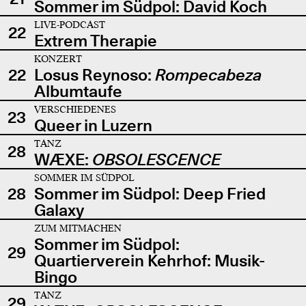
Sommer im Südpol: David Koch
LIVE-PODCAST
22
Extrem Therapie
KONZERT
22
Losus Reynoso:
Rompecabeza
Albumtaufe
VERSCHIEDENES
23
Queer in Luzern
TANZ
28
WÆXE:
OBSOLESCENCE
SOMMER IM SÜDPOL
28
Sommer im Südpol: Deep Fried
Galaxy
ZUM MITMACHEN
Sommer im Südpol:
29
Quartierverein Kehrhof: Musik-
Bingo
TANZ
29