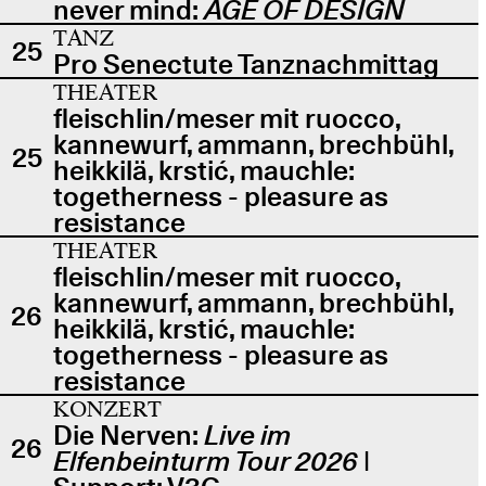
never mind:
AGE OF DESIGN
TANZ
25
Pro Senectute Tanznachmittag
THEATER
fleischlin/meser mit ruocco,
kannewurf, ammann, brechbühl,
25
heikkilä, krstić, mauchle:
togetherness - pleasure as
resistance
THEATER
fleischlin/meser mit ruocco,
kannewurf, ammann, brechbühl,
26
heikkilä, krstić, mauchle:
togetherness - pleasure as
resistance
KONZERT
Die Nerven:
Live im
26
Elfenbeinturm Tour 2026
|