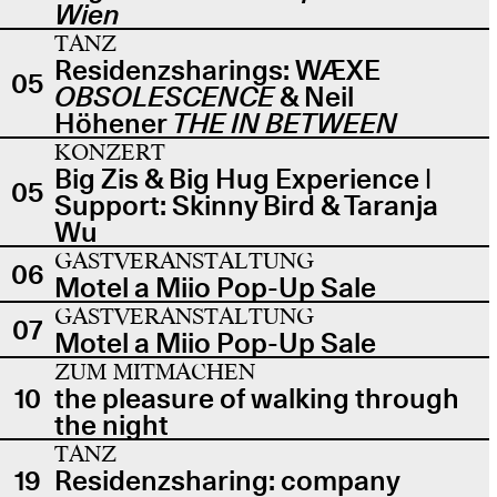
Wien
TANZ
Residenzsharings: WÆXE
05
OBSOLESCENCE
& Neil
Höhener
THE IN BETWEEN
KONZERT
Big Zis & Big Hug Experience |
05
Support: Skinny Bird & Taranja
Wu
GASTVERANSTALTUNG
06
Motel a Miio Pop-Up Sale
GASTVERANSTALTUNG
07
Motel a Miio Pop-Up Sale
ZUM MITMACHEN
10
the pleasure of walking through
the night
TANZ
19
Residenzsharing: company