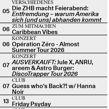
VERSCHIEDENES
Die ZHB macht Feierabend:
05
Entfremdung – warum Amerika
sich (und uns) abhanden kommt
ZUM MITMACHEN
06
Caribbean Vibes
KONZERT
06
Opération Zéro - Almost
Summer Tour 2026
KONZERT
AUSVERKAUFT:
Jule X, ANRU,
07
areem & Astro Burger:
DiscoTrapper Tour 2026
CLUB
07
Guess who's Back?! w/ Hanna
Noir
CLUB
13
Friday Psyday