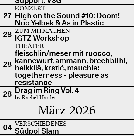
Support: V3G
KONZERT
27
High on the Sound #10: Doom!
Noo Yelbek & As in Plastic
ZUM MITMACHEN
28
IGTZ Workshop
THEATER
fleischlin/meser mit ruocco,
kannewurf, ammann, brechbühl,
28
heikkilä, krstić, mauchle:
togetherness - pleasure as
resistance
Drag im Ring Vol. 4
28
by Rachel Harder
März 2026
VERSCHIEDENES
04
Südpol Slam