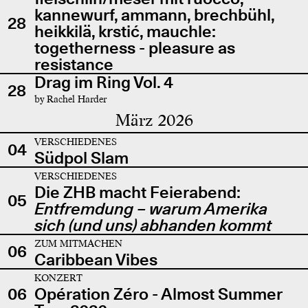
kannewurf, ammann, brechbühl,
28
heikkilä, krstić, mauchle:
togetherness - pleasure as
resistance
Drag im Ring Vol. 4
28
by Rachel Harder
März 2026
VERSCHIEDENES
04
Südpol Slam
VERSCHIEDENES
Die ZHB macht Feierabend:
05
Entfremdung – warum Amerika
sich (und uns) abhanden kommt
ZUM MITMACHEN
06
Caribbean Vibes
KONZERT
06
Opération Zéro - Almost Summer