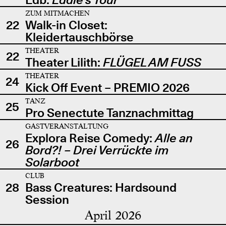
ZUM MITMACHEN
22
Walk-in Closet:
Kleidertauschbörse
THEATER
22
Theater Lilith:
FLÜGEL AM FUSS
THEATER
24
Kick Off Event – PREMIO 2026
TANZ
25
Pro Senectute Tanznachmittag
GASTVERANSTALTUNG
Explora Reise Comedy:
Alle an
26
Bord?! – Drei Verrückte im
Solarboot
CLUB
28
Bass Creatures: Hardsound
Session
April 2026