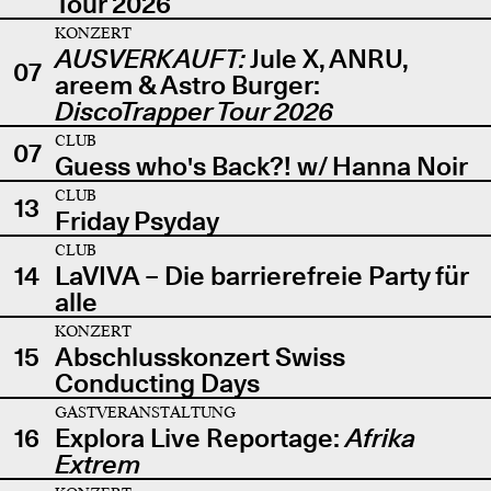
Tour 2026
KONZERT
AUSVERKAUFT:
Jule X, ANRU,
07
areem & Astro Burger:
DiscoTrapper Tour 2026
CLUB
07
Guess who's Back?! w/ Hanna Noir
CLUB
13
Friday Psyday
CLUB
14
LaVIVA – Die barrierefreie Party für
alle
KONZERT
15
Abschlusskonzert Swiss
Conducting Days
GASTVERANSTALTUNG
16
Explora Live Reportage:
Afrika
Extrem