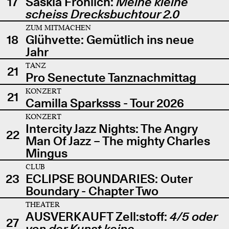
17
Saskia Fröhlich:
Meine kleine
scheiss Drecksbuchtour 2.0
ZUM MITMACHEN
18
Glühvette: Gemütlich ins neue
Jahr
TANZ
21
Pro Senectute Tanznachmittag
KONZERT
21
Camilla Sparksss - Tour 2026
KONZERT
Intercity Jazz Nights: The Angry
22
Man Of Jazz – The mighty Charles
Mingus
CLUB
23
ECLIPSE BOUNDARIES: Outer
Boundary - Chapter Two
THEATER
AUSVERKAUFT Zell:stoff:
4/5 oder
27
von der Kunst keine