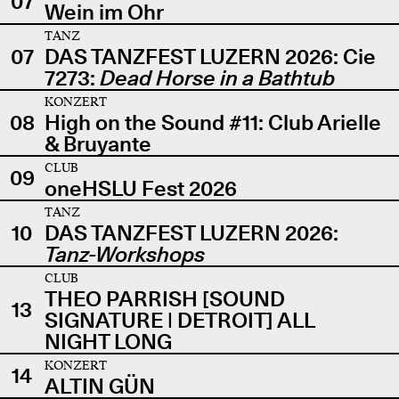
07
Wein im Ohr
TANZ
07
DAS TANZFEST LUZERN 2026: Cie
7273:
Dead Horse in a Bathtub
KONZERT
08
High on the Sound #11: Club Arielle
& Bruyante
CLUB
09
oneHSLU Fest 2026
TANZ
10
DAS TANZFEST LUZERN 2026:
Tanz-Workshops
CLUB
THEO PARRISH [SOUND
13
SIGNATURE | DETROIT] ALL
NIGHT LONG
KONZERT
14
ALTIN GÜN