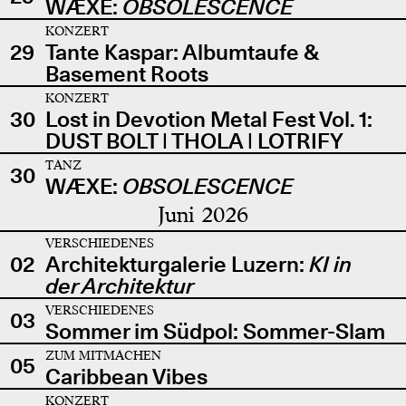
WÆXE:
OBSOLESCENCE
KONZERT
29
Tante Kaspar: Albumtaufe &
Basement Roots
KONZERT
30
Lost in Devotion Metal Fest Vol. 1:
DUST BOLT | THOLA | LOTRIFY
TANZ
30
WÆXE:
OBSOLESCENCE
Juni 2026
VERSCHIEDENES
02
Architekturgalerie Luzern:
KI in
der Architektur
VERSCHIEDENES
03
Sommer im Südpol: Sommer-Slam
ZUM MITMACHEN
05
Caribbean Vibes
KONZERT