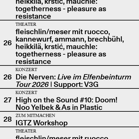
heikkilä, krstić, mauchle:
togetherness - pleasure as
resistance
THEATER
fleischlin/meser mit ruocco,
kannewurf, ammann, brechbühl,
26
heikkilä, krstić, mauchle:
togetherness - pleasure as
resistance
KONZERT
26
Die Nerven:
Live im Elfenbeinturm
Tour 2026
| Support: V3G
KONZERT
27
High on the Sound #10: Doom!
Noo Yelbek & As in Plastic
ZUM MITMACHEN
28
IGTZ Workshop
THEATER
fleischlin/meser mit ruocco,