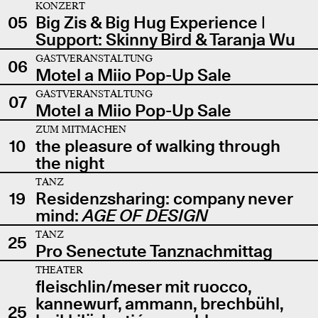
KONZERT
05
Big Zis & Big Hug Experience |
Support: Skinny Bird & Taranja Wu
GASTVERANSTALTUNG
06
Motel a Miio Pop-Up Sale
GASTVERANSTALTUNG
07
Motel a Miio Pop-Up Sale
ZUM MITMACHEN
10
the pleasure of walking through
the night
TANZ
19
Residenzsharing: company never
mind:
AGE OF DESIGN
TANZ
25
Pro Senectute Tanznachmittag
THEATER
fleischlin/meser mit ruocco,
kannewurf, ammann, brechbühl,
25