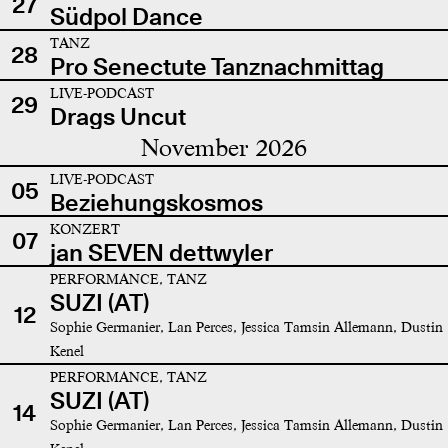
27
Südpol Dance
TANZ
28
Pro Senectute Tanznachmittag
LIVE-PODCAST
29
Drags Uncut
November 2026
LIVE-PODCAST
05
Beziehungskosmos
KONZERT
07
jan SEVEN dettwyler
PERFORMANCE, TANZ
SUZI (AT)
12
Sophie Germanier, Lan Perces, Jessica Tamsin Allemann, Dustin
Kenel
PERFORMANCE, TANZ
SUZI (AT)
14
Sophie Germanier, Lan Perces, Jessica Tamsin Allemann, Dustin