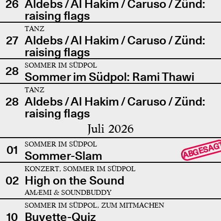
26
Aldebs / Al Hakim / Caruso / Zünd:
raising flags
TANZ
27
Aldebs / Al Hakim / Caruso / Zünd:
raising flags
SOMMER IM SÜDPOL
28
Sommer im Südpol: Rami Thawi
TANZ
28
Aldebs / Al Hakim / Caruso / Zünd:
raising flags
Juli 2026
SOMMER IM SÜDPOL
ABGESAG
01
Sommer-Slam
KONZERT, SOMMER IM SÜDPOL
02
High on the Sound
AMÆMI & SOUNDBUDDY
SOMMER IM SÜDPOL, ZUM MITMACHEN
10
Buvette-Quiz