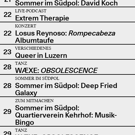
Sommer im Südpol: David Koch
LIVE-PODCAST
22
Extrem Therapie
KONZERT
22
Losus Reynoso:
Rompecabeza
Albumtaufe
VERSCHIEDENES
23
Queer in Luzern
TANZ
28
WÆXE:
OBSOLESCENCE
SOMMER IM SÜDPOL
28
Sommer im Südpol: Deep Fried
Galaxy
ZUM MITMACHEN
Sommer im Südpol:
29
Quartierverein Kehrhof: Musik-
Bingo
TANZ
29