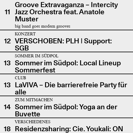
Groove Extravaganza – Intercity
11
Jazz Orchestra feat. Anatole
Muster
big band goes modern grooves
KONZERT
12
VERSCHOBEN: PLH | Support:
SGB
SOMMER IM SÜDPOL
13
Sommer im Südpol: Local Lineup
Sommerfest
CLUB
13
LaVIVA – Die barrierefreie Party für
alle
ZUM MITMACHEN
14
Sommer im Südpol: Yoga an der
Buvette
VERSCHIEDENES
18
Residenzsharing: Cie. Youkali: ON