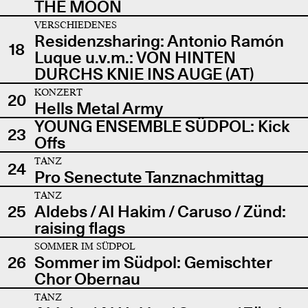
THE MOON
VERSCHIEDENES
Residenzsharing: Antonio Ramón
18
Luque u.v.m.: VON HINTEN
DURCHS KNIE INS AUGE (AT)
KONZERT
20
Hells Metal Army
YOUNG ENSEMBLE SÜDPOL: Kick
23
Offs
TANZ
24
Pro Senectute Tanznachmittag
TANZ
25
Aldebs / Al Hakim / Caruso / Zünd:
raising flags
SOMMER IM SÜDPOL
26
Sommer im Südpol: Gemischter
Chor Obernau
TANZ