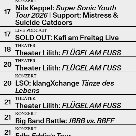
KONZERT
Nils Keppel:
Super Sonic Youth
17
Tour 2026
| Support: Mistress &
Suicide Catdoors
LIVE-PODCAST
17
SOLD OUT: Kafi am Freitag Live
THEATER
18
Theater Lilith:
FLÜGEL AM FUSS
THEATER
20
Theater Lilith:
FLÜGEL AM FUSS
KONZERT
20
LSO: klangXchange
Tänze des
Lebens
THEATER
21
Theater Lilith:
FLÜGEL AM FUSS
KONZERT
21
Big Band Battle:
JBBB vs. BBFF
KONZERT
21
Edb:
Eddie's Tour