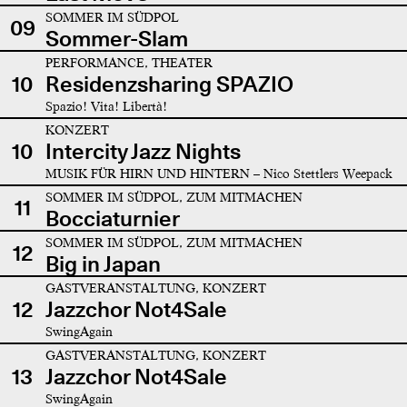
SOMMER IM SÜDPOL
09
Sommer-Slam
PERFORMANCE, THEATER
10
Residenzsharing SPAZIO
Spazio! Vita! Libertà!
KONZERT
10
Intercity Jazz Nights
MUSIK FÜR HIRN UND HINTERN – Nico Stettlers Weepack
SOMMER IM SÜDPOL, ZUM MITMACHEN
11
Bocciaturnier
SOMMER IM SÜDPOL, ZUM MITMACHEN
12
Big in Japan
GASTVERANSTALTUNG, KONZERT
12
Jazzchor Not4Sale
SwingAgain
GASTVERANSTALTUNG, KONZERT
13
Jazzchor Not4Sale
SwingAgain