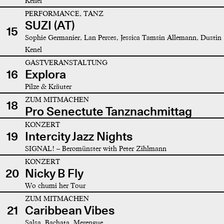
Kenel
PERFORMANCE, TANZ
SUZI (AT)
15
Sophie Germanier, Lan Perces, Jessica Tamsin Allemann, Dustin
Kenel
GASTVERANSTALTUNG
16
Explora
Pilze & Kräuter
ZUM MITMACHEN
18
Pro Senectute Tanznachmittag
KONZERT
19
Intercity Jazz Nights
SIGNAL! – Beromünster with Peter Zihlmann
KONZERT
20
Nicky B Fly
Wo chumi her Tour
ZUM MITMACHEN
21
Caribbean Vibes
Salsa, Bachata, Merengue