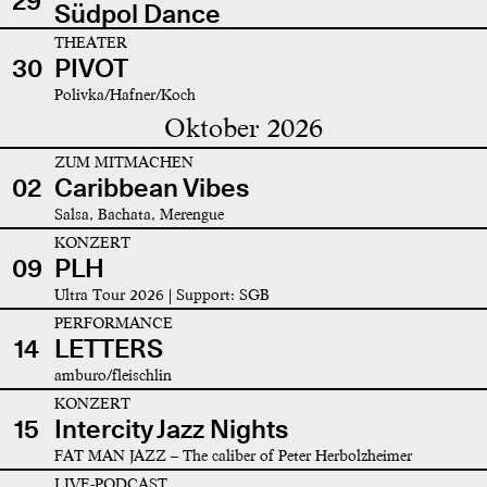
29
Südpol Dance
THEATER
30
PIVOT
Polivka/Hafner/Koch
Oktober 2026
ZUM MITMACHEN
02
Caribbean Vibes
Salsa, Bachata, Merengue
KONZERT
09
PLH
Ultra Tour 2026 | Support: SGB
PERFORMANCE
14
LETTERS
amburo/fleischlin
KONZERT
15
Intercity Jazz Nights
FAT MAN JAZZ – The caliber of Peter Herbolzheimer
LIVE-PODCAST