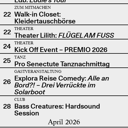
ZUM MITMACHEN
22
Walk-in Closet:
Kleidertauschbörse
THEATER
22
Theater Lilith:
FLÜGEL AM FUSS
THEATER
24
Kick Off Event – PREMIO 2026
TANZ
25
Pro Senectute Tanznachmittag
GASTVERANSTALTUNG
Explora Reise Comedy:
Alle an
26
Bord?! – Drei Verrückte im
Solarboot
CLUB
28
Bass Creatures: Hardsound
Session
April 2026