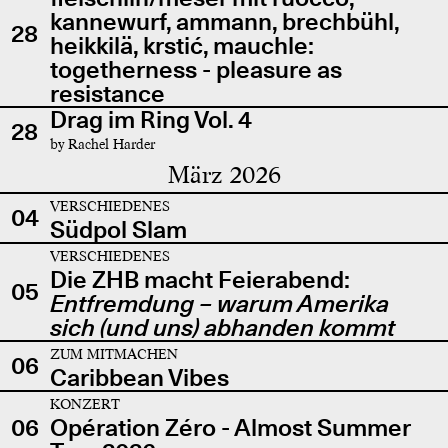
kannewurf, ammann, brechbühl,
28
heikkilä, krstić, mauchle:
togetherness - pleasure as
resistance
Drag im Ring Vol. 4
28
by Rachel Harder
März 2026
VERSCHIEDENES
04
Südpol Slam
VERSCHIEDENES
Die ZHB macht Feierabend:
05
Entfremdung – warum Amerika
sich (und uns) abhanden kommt
ZUM MITMACHEN
06
Caribbean Vibes
KONZERT
06
Opération Zéro - Almost Summer