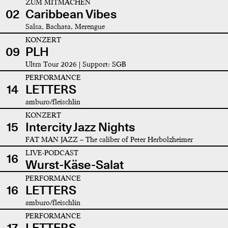
ZUM MITMACHEN
02
Caribbean Vibes
Salsa, Bachata, Merengue
KONZERT
09
PLH
Ultra Tour 2026 | Support: SGB
PERFORMANCE
14
LETTERS
amburo/fleischlin
KONZERT
15
Intercity Jazz Nights
FAT MAN JAZZ – The caliber of Peter Herbolzheimer
LIVE-PODCAST
16
Wurst-Käse-Salat
PERFORMANCE
16
LETTERS
amburo/fleischlin
PERFORMANCE
17
LETTERS