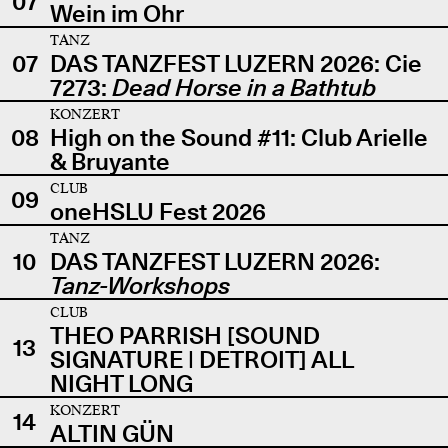
07
Wein im Ohr
TANZ
07
DAS TANZFEST LUZERN 2026: Cie
7273:
Dead Horse in a Bathtub
KONZERT
08
High on the Sound #11: Club Arielle
& Bruyante
CLUB
09
oneHSLU Fest 2026
TANZ
10
DAS TANZFEST LUZERN 2026:
Tanz-Workshops
CLUB
THEO PARRISH [SOUND
13
SIGNATURE | DETROIT] ALL
NIGHT LONG
KONZERT
14
ALTIN GÜN