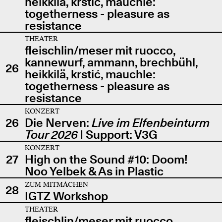
heikkilä, krstić, mauchle:
togetherness - pleasure as
resistance
THEATER
fleischlin/meser mit ruocco,
kannewurf, ammann, brechbühl,
26
heikkilä, krstić, mauchle:
togetherness - pleasure as
resistance
KONZERT
26
Die Nerven:
Live im Elfenbeinturm
Tour 2026
| Support: V3G
KONZERT
27
High on the Sound #10: Doom!
Noo Yelbek & As in Plastic
ZUM MITMACHEN
28
IGTZ Workshop
THEATER
fleischlin/meser mit ruocco,