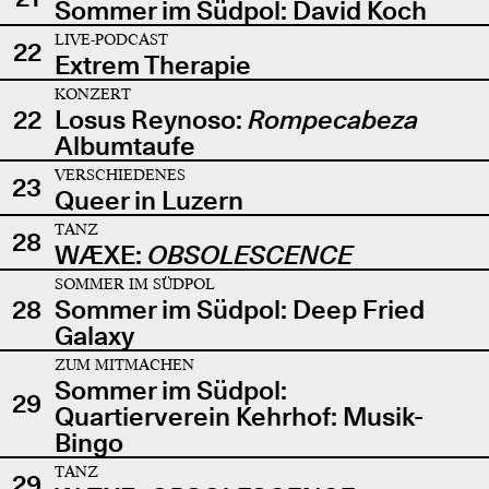
Sommer im Südpol: David Koch
LIVE-PODCAST
22
Extrem Therapie
KONZERT
22
Losus Reynoso:
Rompecabeza
Albumtaufe
VERSCHIEDENES
23
Queer in Luzern
TANZ
28
WÆXE:
OBSOLESCENCE
SOMMER IM SÜDPOL
28
Sommer im Südpol: Deep Fried
Galaxy
ZUM MITMACHEN
Sommer im Südpol:
29
Quartierverein Kehrhof: Musik-
Bingo
TANZ
29