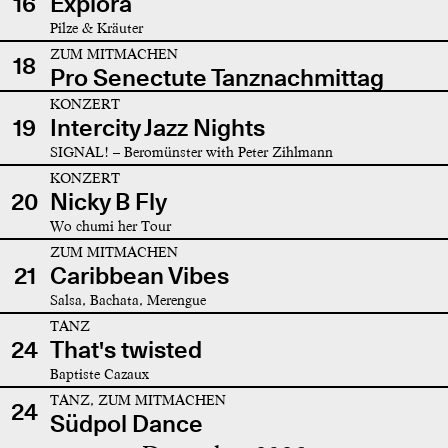
16
Explora
Pilze & Kräuter
ZUM MITMACHEN
18
Pro Senectute Tanznachmittag
KONZERT
19
Intercity Jazz Nights
SIGNAL! – Beromünster with Peter Zihlmann
KONZERT
20
Nicky B Fly
Wo chumi her Tour
ZUM MITMACHEN
21
Caribbean Vibes
Salsa, Bachata, Merengue
TANZ
24
That's twisted
Baptiste Cazaux
TANZ, ZUM MITMACHEN
24
Südpol Dance