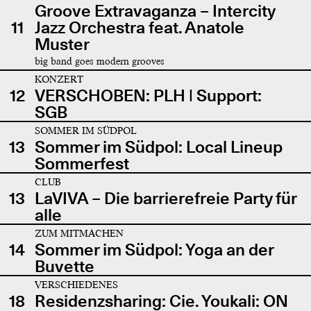
Groove Extravaganza – Intercity
11
Jazz Orchestra feat. Anatole
Muster
big band goes modern grooves
KONZERT
12
VERSCHOBEN: PLH | Support:
SGB
SOMMER IM SÜDPOL
13
Sommer im Südpol: Local Lineup
Sommerfest
CLUB
13
LaVIVA – Die barrierefreie Party für
alle
ZUM MITMACHEN
14
Sommer im Südpol: Yoga an der
Buvette
VERSCHIEDENES
18
Residenzsharing: Cie. Youkali: ON