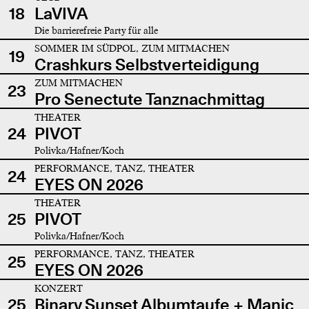
18
LaVIVA
Die barrierefreie Party für alle
SOMMER IM SÜDPOL, ZUM MITMACHEN
19
Crashkurs Selbstverteidigung
ZUM MITMACHEN
23
Pro Senectute Tanznachmittag
THEATER
24
PIVOT
Polivka/Hafner/Koch
PERFORMANCE, TANZ, THEATER
24
EYES ON 2026
THEATER
25
PIVOT
Polivka/Hafner/Koch
PERFORMANCE, TANZ, THEATER
25
EYES ON 2026
KONZERT
25
Binary Sunset Albumtaufe + Manic