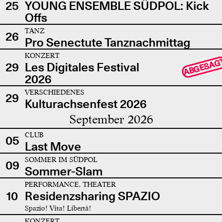
25
YOUNG ENSEMBLE SÜDPOL: Kick
Offs
TANZ
26
Pro Senectute Tanznachmittag
KONZERT
ABGESAG
29
Les Digitales Festival
2026
VERSCHIEDENES
29
Kulturachsenfest 2026
September 2026
CLUB
05
Last Move
SOMMER IM SÜDPOL
09
Sommer-Slam
PERFORMANCE, THEATER
10
Residenzsharing SPAZIO
Spazio! Vita! Libertà!
KONZERT