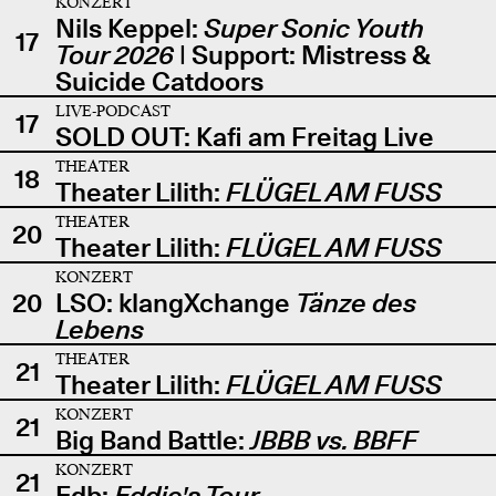
KONZERT
Nils Keppel:
Super Sonic Youth
17
Tour 2026
| Support: Mistress &
Suicide Catdoors
LIVE-PODCAST
17
SOLD OUT: Kafi am Freitag Live
THEATER
18
Theater Lilith:
FLÜGEL AM FUSS
THEATER
20
Theater Lilith:
FLÜGEL AM FUSS
KONZERT
20
LSO: klangXchange
Tänze des
Lebens
THEATER
21
Theater Lilith:
FLÜGEL AM FUSS
KONZERT
21
Big Band Battle:
JBBB vs. BBFF
KONZERT
21
Edb:
Eddie's Tour