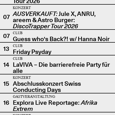
Tour 2026
KONZERT
AUSVERKAUFT:
Jule X, ANRU,
07
areem & Astro Burger:
DiscoTrapper Tour 2026
CLUB
07
Guess who's Back?! w/ Hanna Noir
CLUB
13
Friday Psyday
CLUB
14
LaVIVA – Die barrierefreie Party für
alle
KONZERT
15
Abschlusskonzert Swiss
Conducting Days
GASTVERANSTALTUNG
16
Explora Live Reportage:
Afrika
Extrem