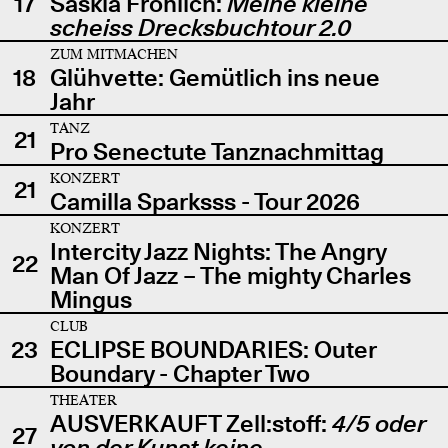
17
Saskia Fröhlich:
Meine kleine
scheiss Drecksbuchtour 2.0
ZUM MITMACHEN
18
Glühvette: Gemütlich ins neue
Jahr
TANZ
21
Pro Senectute Tanznachmittag
KONZERT
21
Camilla Sparksss - Tour 2026
KONZERT
Intercity Jazz Nights: The Angry
22
Man Of Jazz – The mighty Charles
Mingus
CLUB
23
ECLIPSE BOUNDARIES: Outer
Boundary - Chapter Two
THEATER
AUSVERKAUFT Zell:stoff:
4/5 oder
27
von der Kunst keine