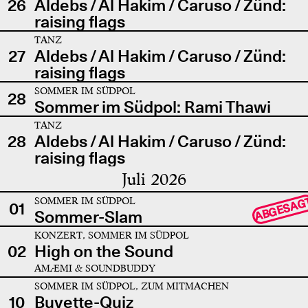
26
Aldebs / Al Hakim / Caruso / Zünd:
raising flags
TANZ
27
Aldebs / Al Hakim / Caruso / Zünd:
raising flags
SOMMER IM SÜDPOL
28
Sommer im Südpol: Rami Thawi
TANZ
28
Aldebs / Al Hakim / Caruso / Zünd:
raising flags
Juli 2026
SOMMER IM SÜDPOL
ABGESAG
01
Sommer-Slam
KONZERT, SOMMER IM SÜDPOL
02
High on the Sound
AMÆMI & SOUNDBUDDY
SOMMER IM SÜDPOL, ZUM MITMACHEN
10
Buvette-Quiz