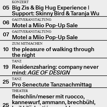
KONZERT
05
Big Zis & Big Hug Experience |
Support: Skinny Bird & Taranja Wu
GASTVERANSTALTUNG
06
Motel a Miio Pop-Up Sale
GASTVERANSTALTUNG
07
Motel a Miio Pop-Up Sale
ZUM MITMACHEN
10
the pleasure of walking through
the night
TANZ
19
Residenzsharing: company never
mind:
AGE OF DESIGN
TANZ
25
Pro Senectute Tanznachmittag
THEATER
fleischlin/meser mit ruocco,
kannewurf, ammann, brechbühl,
25