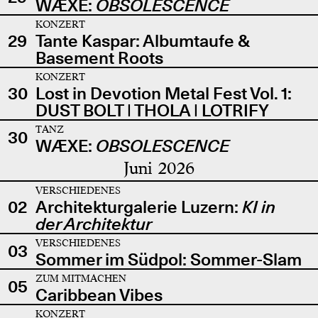
WÆXE:
OBSOLESCENCE
KONZERT
29
Tante Kaspar: Albumtaufe &
Basement Roots
KONZERT
30
Lost in Devotion Metal Fest Vol. 1:
DUST BOLT | THOLA | LOTRIFY
TANZ
30
WÆXE:
OBSOLESCENCE
Juni 2026
VERSCHIEDENES
02
Architekturgalerie Luzern:
KI in
der Architektur
VERSCHIEDENES
03
Sommer im Südpol: Sommer-Slam
ZUM MITMACHEN
05
Caribbean Vibes
KONZERT