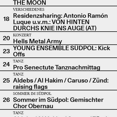
THE MOON
VERSCHIEDENES
Residenzsharing: Antonio Ramón
18
Luque u.v.m.: VON HINTEN
DURCHS KNIE INS AUGE (AT)
KONZERT
20
Hells Metal Army
YOUNG ENSEMBLE SÜDPOL: Kick
23
Offs
TANZ
24
Pro Senectute Tanznachmittag
TANZ
25
Aldebs / Al Hakim / Caruso / Zünd:
raising flags
SOMMER IM SÜDPOL
26
Sommer im Südpol: Gemischter
Chor Obernau
TANZ