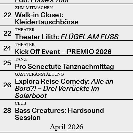
ZUM MITMACHEN
22
Walk-in Closet:
Kleidertauschbörse
THEATER
22
Theater Lilith:
FLÜGEL AM FUSS
THEATER
24
Kick Off Event – PREMIO 2026
TANZ
25
Pro Senectute Tanznachmittag
GASTVERANSTALTUNG
Explora Reise Comedy:
Alle an
26
Bord?! – Drei Verrückte im
Solarboot
CLUB
28
Bass Creatures: Hardsound
Session
April 2026