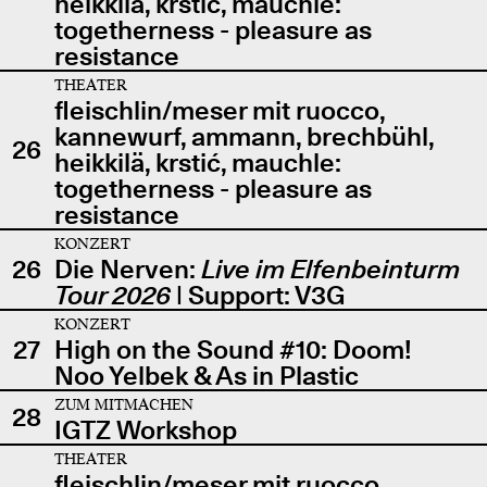
heikkilä, krstić, mauchle:
togetherness - pleasure as
resistance
THEATER
fleischlin/meser mit ruocco,
kannewurf, ammann, brechbühl,
26
heikkilä, krstić, mauchle:
togetherness - pleasure as
resistance
KONZERT
26
Die Nerven:
Live im Elfenbeinturm
Tour 2026
| Support: V3G
KONZERT
27
High on the Sound #10: Doom!
Noo Yelbek & As in Plastic
ZUM MITMACHEN
28
IGTZ Workshop
THEATER
fleischlin/meser mit ruocco,