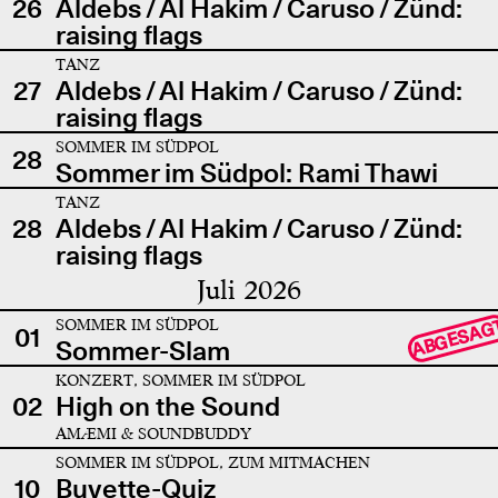
26
Aldebs / Al Hakim / Caruso / Zünd:
raising flags
TANZ
27
Aldebs / Al Hakim / Caruso / Zünd:
raising flags
SOMMER IM SÜDPOL
28
Sommer im Südpol: Rami Thawi
TANZ
28
Aldebs / Al Hakim / Caruso / Zünd:
raising flags
Juli 2026
SOMMER IM SÜDPOL
ABGESAG
01
Sommer-Slam
KONZERT, SOMMER IM SÜDPOL
02
High on the Sound
AMÆMI & SOUNDBUDDY
SOMMER IM SÜDPOL, ZUM MITMACHEN
10
Buvette-Quiz