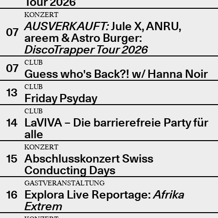
Tour 2026
KONZERT
AUSVERKAUFT:
Jule X, ANRU,
07
areem & Astro Burger:
DiscoTrapper Tour 2026
CLUB
07
Guess who's Back?! w/ Hanna Noir
CLUB
13
Friday Psyday
CLUB
14
LaVIVA – Die barrierefreie Party für
alle
KONZERT
15
Abschlusskonzert Swiss
Conducting Days
GASTVERANSTALTUNG
16
Explora Live Reportage:
Afrika
Extrem