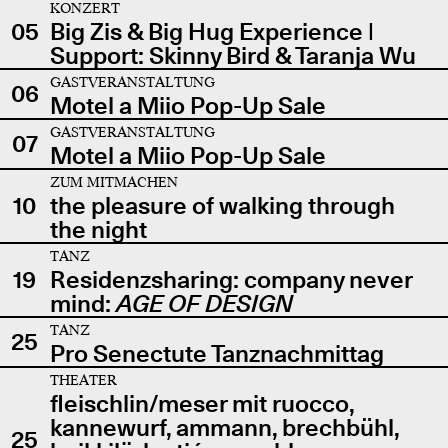
KONZERT
05
Big Zis & Big Hug Experience |
Support: Skinny Bird & Taranja Wu
GASTVERANSTALTUNG
06
Motel a Miio Pop-Up Sale
GASTVERANSTALTUNG
07
Motel a Miio Pop-Up Sale
ZUM MITMACHEN
10
the pleasure of walking through
the night
TANZ
19
Residenzsharing: company never
mind:
AGE OF DESIGN
TANZ
25
Pro Senectute Tanznachmittag
THEATER
fleischlin/meser mit ruocco,
kannewurf, ammann, brechbühl,
25