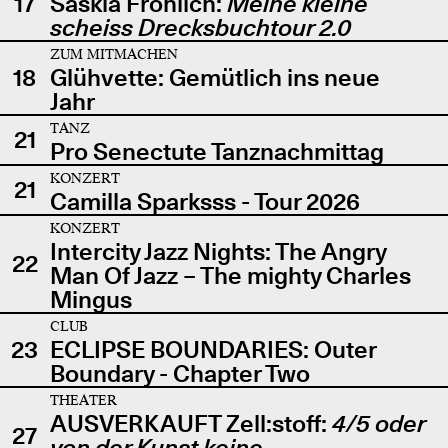
17
Saskia Fröhlich:
Meine kleine
scheiss Drecksbuchtour 2.0
ZUM MITMACHEN
18
Glühvette: Gemütlich ins neue
Jahr
TANZ
21
Pro Senectute Tanznachmittag
KONZERT
21
Camilla Sparksss - Tour 2026
KONZERT
Intercity Jazz Nights: The Angry
22
Man Of Jazz – The mighty Charles
Mingus
CLUB
23
ECLIPSE BOUNDARIES: Outer
Boundary - Chapter Two
THEATER
AUSVERKAUFT Zell:stoff:
4/5 oder
27
von der Kunst keine