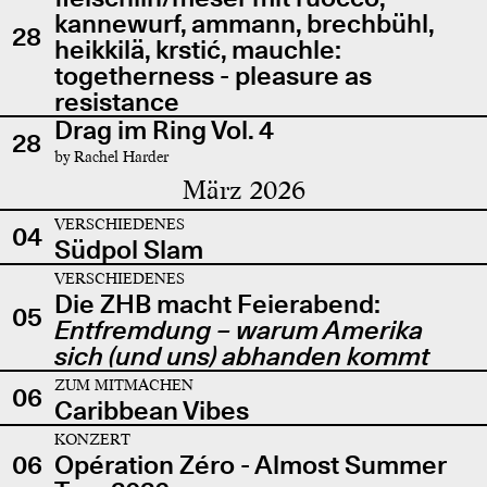
kannewurf, ammann, brechbühl,
28
heikkilä, krstić, mauchle:
togetherness - pleasure as
resistance
Drag im Ring Vol. 4
28
by Rachel Harder
März 2026
VERSCHIEDENES
04
Südpol Slam
VERSCHIEDENES
Die ZHB macht Feierabend:
05
Entfremdung – warum Amerika
sich (und uns) abhanden kommt
ZUM MITMACHEN
06
Caribbean Vibes
KONZERT
06
Opération Zéro - Almost Summer