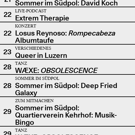
Sommer im Südpol: David Koch
LIVE-PODCAST
22
Extrem Therapie
KONZERT
22
Losus Reynoso:
Rompecabeza
Albumtaufe
VERSCHIEDENES
23
Queer in Luzern
TANZ
28
WÆXE:
OBSOLESCENCE
SOMMER IM SÜDPOL
28
Sommer im Südpol: Deep Fried
Galaxy
ZUM MITMACHEN
Sommer im Südpol:
29
Quartierverein Kehrhof: Musik-
Bingo
TANZ
29