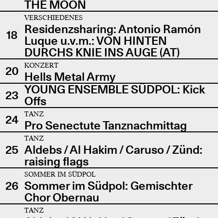
THE MOON
VERSCHIEDENES
Residenzsharing: Antonio Ramón
18
Luque u.v.m.: VON HINTEN
DURCHS KNIE INS AUGE (AT)
KONZERT
20
Hells Metal Army
YOUNG ENSEMBLE SÜDPOL: Kick
23
Offs
TANZ
24
Pro Senectute Tanznachmittag
TANZ
25
Aldebs / Al Hakim / Caruso / Zünd:
raising flags
SOMMER IM SÜDPOL
26
Sommer im Südpol: Gemischter
Chor Obernau
TANZ