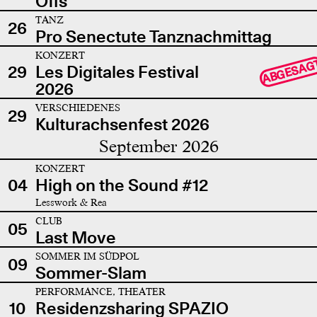
Offs
TANZ
26
Pro Senectute Tanznachmittag
KONZERT
ABGESAG
29
Les Digitales Festival
2026
VERSCHIEDENES
29
Kulturachsenfest 2026
September 2026
KONZERT
04
High on the Sound #12
Lesswork & Rea
CLUB
05
Last Move
SOMMER IM SÜDPOL
09
Sommer-Slam
PERFORMANCE, THEATER
10
Residenzsharing SPAZIO