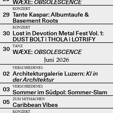
WÆXE:
OBSOLESCENCE
KONZERT
29
Tante Kaspar: Albumtaufe &
Basement Roots
KONZERT
30
Lost in Devotion Metal Fest Vol. 1:
DUST BOLT | THOLA | LOTRIFY
TANZ
30
WÆXE:
OBSOLESCENCE
Juni 2026
VERSCHIEDENES
02
Architekturgalerie Luzern:
KI in
der Architektur
VERSCHIEDENES
03
Sommer im Südpol: Sommer-Slam
ZUM MITMACHEN
05
Caribbean Vibes
KONZERT