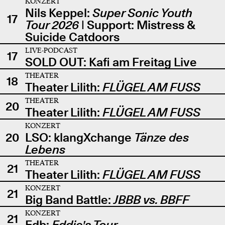
KONZERT
Nils Keppel:
Super Sonic Youth
17
Tour 2026
| Support: Mistress &
Suicide Catdoors
LIVE-PODCAST
17
SOLD OUT: Kafi am Freitag Live
THEATER
18
Theater Lilith:
FLÜGEL AM FUSS
THEATER
20
Theater Lilith:
FLÜGEL AM FUSS
KONZERT
20
LSO: klangXchange
Tänze des
Lebens
THEATER
21
Theater Lilith:
FLÜGEL AM FUSS
KONZERT
21
Big Band Battle:
JBBB vs. BBFF
KONZERT
21
Edb:
Eddie's Tour