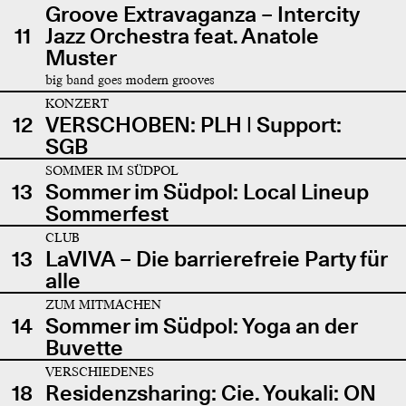
Groove Extravaganza – Intercity
11
Jazz Orchestra feat. Anatole
Muster
big band goes modern grooves
KONZERT
12
VERSCHOBEN: PLH | Support:
SGB
SOMMER IM SÜDPOL
13
Sommer im Südpol: Local Lineup
Sommerfest
CLUB
13
LaVIVA – Die barrierefreie Party für
alle
ZUM MITMACHEN
14
Sommer im Südpol: Yoga an der
Buvette
VERSCHIEDENES
18
Residenzsharing: Cie. Youkali: ON