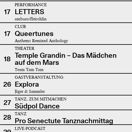
PERFORMANCE
17
LETTERS
amburo/fleischlin
CLUB
17
Queertunes
Anthems Remixed Anthology
THEATER
Temple Grandin – Das Mädchen
18
auf dem Mars
Team Tam Tam
GASTVERANSTALTUNG
26
Explora
Jäger & Sammler
TANZ, ZUM MITMACHEN
27
Südpol Dance
TANZ
28
Pro Senectute Tanznachmittag
LIVE-PODCAST
29