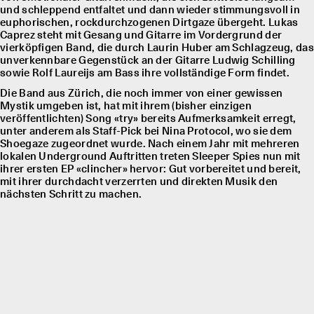
und schleppend entfaltet und dann wieder stimmungsvoll in
euphorischen, rockdurchzogenen Dirtgaze übergeht. Lukas
Caprez steht mit Gesang und Gitarre im Vordergrund der
vierköpfigen Band, die durch Laurin Huber am Schlagzeug, das
unverkennbare Gegenstück an der Gitarre Ludwig Schilling
sowie Rolf Laureĳs am Bass ihre vollständige Form findet.
Die Band aus Zürich, die noch immer von einer gewissen
Mystik umgeben ist, hat mit ihrem (bisher einzigen
veröffentlichten) Song «try» bereits Aufmerksamkeit erregt,
unter anderem als Staff-Pick bei Nina Protocol, wo sie dem
Shoegaze zugeordnet wurde. Nach einem Jahr mit mehreren
lokalen Underground Auftritten treten Sleeper Spies nun mit
ihrer ersten EP «clincher» hervor: Gut vorbereitet und bereit,
mit ihrer durchdacht verzerrten und direkten Musik den
nächsten Schritt zu machen.