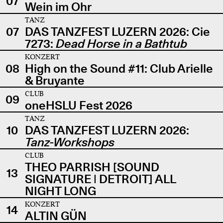
07
Wein im Ohr
TANZ
07
DAS TANZFEST LUZERN 2026: Cie
7273:
Dead Horse in a Bathtub
KONZERT
08
High on the Sound #11: Club Arielle
& Bruyante
CLUB
09
oneHSLU Fest 2026
TANZ
10
DAS TANZFEST LUZERN 2026:
Tanz-Workshops
CLUB
THEO PARRISH [SOUND
13
SIGNATURE | DETROIT] ALL
NIGHT LONG
KONZERT
14
ALTIN GÜN