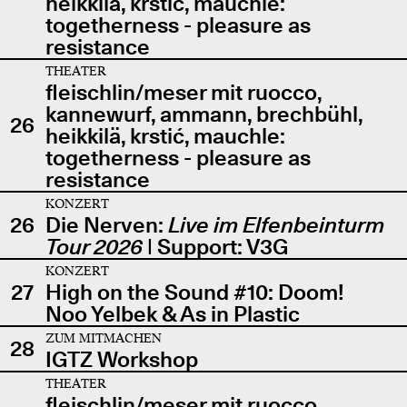
heikkilä, krstić, mauchle:
togetherness - pleasure as
resistance
THEATER
fleischlin/meser mit ruocco,
kannewurf, ammann, brechbühl,
26
heikkilä, krstić, mauchle:
togetherness - pleasure as
resistance
KONZERT
26
Die Nerven:
Live im Elfenbeinturm
Tour 2026
| Support: V3G
KONZERT
27
High on the Sound #10: Doom!
Noo Yelbek & As in Plastic
ZUM MITMACHEN
28
IGTZ Workshop
THEATER
fleischlin/meser mit ruocco,