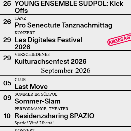
25
YOUNG ENSEMBLE SÜDPOL: Kick
Offs
TANZ
26
Pro Senectute Tanznachmittag
KONZERT
ABGESAG
29
Les Digitales Festival
2026
VERSCHIEDENES
29
Kulturachsenfest 2026
September 2026
CLUB
05
Last Move
SOMMER IM SÜDPOL
09
Sommer-Slam
PERFORMANCE, THEATER
10
Residenzsharing SPAZIO
Spazio! Vita! Libertà!
KONZERT