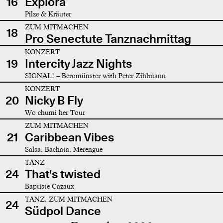
16
Explora
Pilze & Kräuter
ZUM MITMACHEN
18
Pro Senectute Tanznachmittag
KONZERT
19
Intercity Jazz Nights
SIGNAL! – Beromünster with Peter Zihlmann
KONZERT
20
Nicky B Fly
Wo chumi her Tour
ZUM MITMACHEN
21
Caribbean Vibes
Salsa, Bachata, Merengue
TANZ
24
That's twisted
Baptiste Cazaux
TANZ, ZUM MITMACHEN
24
Südpol Dance