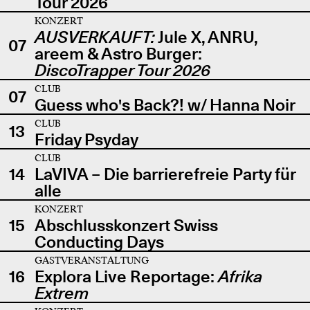
Tour 2026
KONZERT
AUSVERKAUFT:
Jule X, ANRU,
07
areem & Astro Burger:
DiscoTrapper Tour 2026
CLUB
07
Guess who's Back?! w/ Hanna Noir
CLUB
13
Friday Psyday
CLUB
14
LaVIVA – Die barrierefreie Party für
alle
KONZERT
15
Abschlusskonzert Swiss
Conducting Days
GASTVERANSTALTUNG
16
Explora Live Reportage:
Afrika
Extrem