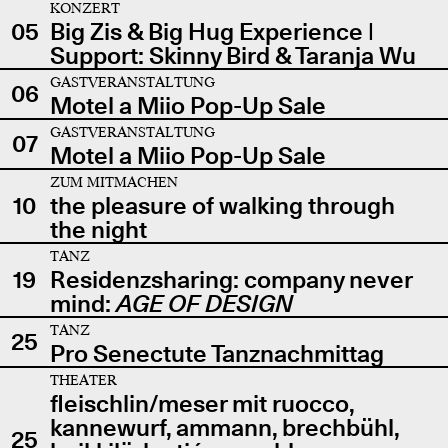
KONZERT
05
Big Zis & Big Hug Experience |
Support: Skinny Bird & Taranja Wu
GASTVERANSTALTUNG
06
Motel a Miio Pop-Up Sale
GASTVERANSTALTUNG
07
Motel a Miio Pop-Up Sale
ZUM MITMACHEN
10
the pleasure of walking through
the night
TANZ
19
Residenzsharing: company never
mind:
AGE OF DESIGN
TANZ
25
Pro Senectute Tanznachmittag
THEATER
fleischlin/meser mit ruocco,
kannewurf, ammann, brechbühl,
25