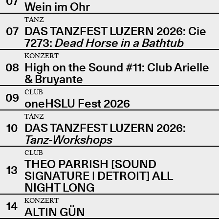
07
Wein im Ohr
TANZ
07
DAS TANZFEST LUZERN 2026: Cie
7273:
Dead Horse in a Bathtub
KONZERT
08
High on the Sound #11: Club Arielle
& Bruyante
CLUB
09
oneHSLU Fest 2026
TANZ
10
DAS TANZFEST LUZERN 2026:
Tanz-Workshops
CLUB
THEO PARRISH [SOUND
13
SIGNATURE | DETROIT] ALL
NIGHT LONG
KONZERT
14
ALTIN GÜN