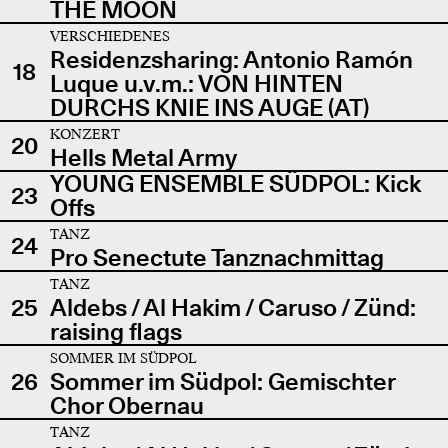
THE MOON
VERSCHIEDENES
Residenzsharing: Antonio Ramón
18
Luque u.v.m.: VON HINTEN
DURCHS KNIE INS AUGE (AT)
KONZERT
20
Hells Metal Army
YOUNG ENSEMBLE SÜDPOL: Kick
23
Offs
TANZ
24
Pro Senectute Tanznachmittag
TANZ
25
Aldebs / Al Hakim / Caruso / Zünd:
raising flags
SOMMER IM SÜDPOL
26
Sommer im Südpol: Gemischter
Chor Obernau
TANZ