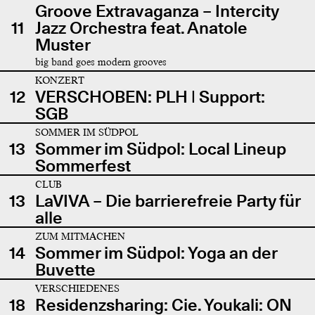
Groove Extravaganza – Intercity
11
Jazz Orchestra feat. Anatole
Muster
big band goes modern grooves
KONZERT
12
VERSCHOBEN: PLH | Support:
SGB
SOMMER IM SÜDPOL
13
Sommer im Südpol: Local Lineup
Sommerfest
CLUB
13
LaVIVA – Die barrierefreie Party für
alle
ZUM MITMACHEN
14
Sommer im Südpol: Yoga an der
Buvette
VERSCHIEDENES
18
Residenzsharing: Cie. Youkali: ON