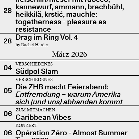
kannewurf, ammann, brechbühl,
28
heikkilä, krstić, mauchle:
togetherness - pleasure as
resistance
Drag im Ring Vol. 4
28
by Rachel Harder
März 2026
VERSCHIEDENES
04
Südpol Slam
VERSCHIEDENES
Die ZHB macht Feierabend:
05
Entfremdung – warum Amerika
sich (und uns) abhanden kommt
ZUM MITMACHEN
06
Caribbean Vibes
KONZERT
06
Opération Zéro - Almost Summer