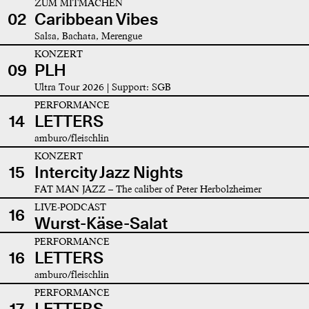
ZUM MITMACHEN
02
Caribbean Vibes
Salsa, Bachata, Merengue
KONZERT
09
PLH
Ultra Tour 2026 | Support: SGB
PERFORMANCE
14
LETTERS
amburo/fleischlin
KONZERT
15
Intercity Jazz Nights
FAT MAN JAZZ – The caliber of Peter Herbolzheimer
LIVE-PODCAST
16
Wurst-Käse-Salat
PERFORMANCE
16
LETTERS
amburo/fleischlin
PERFORMANCE
17
LETTERS