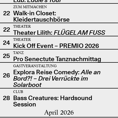
ZUM MITMACHEN
22
Walk-in Closet:
Kleidertauschbörse
THEATER
22
Theater Lilith:
FLÜGEL AM FUSS
THEATER
24
Kick Off Event – PREMIO 2026
TANZ
25
Pro Senectute Tanznachmittag
GASTVERANSTALTUNG
Explora Reise Comedy:
Alle an
26
Bord?! – Drei Verrückte im
Solarboot
CLUB
28
Bass Creatures: Hardsound
Session
April 2026