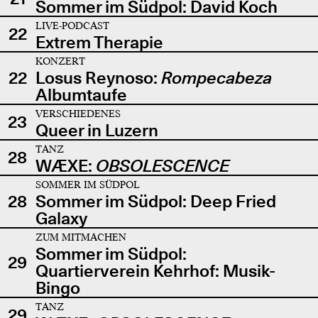
Sommer im Südpol: David Koch
LIVE-PODCAST
22
Extrem Therapie
KONZERT
22
Losus Reynoso:
Rompecabeza
Albumtaufe
VERSCHIEDENES
23
Queer in Luzern
TANZ
28
WÆXE:
OBSOLESCENCE
SOMMER IM SÜDPOL
28
Sommer im Südpol: Deep Fried
Galaxy
ZUM MITMACHEN
Sommer im Südpol:
29
Quartierverein Kehrhof: Musik-
Bingo
TANZ
29