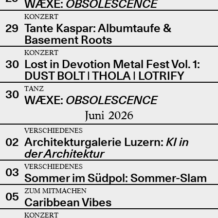
WÆXE:
OBSOLESCENCE
KONZERT
29
Tante Kaspar: Albumtaufe &
Basement Roots
KONZERT
30
Lost in Devotion Metal Fest Vol. 1:
DUST BOLT | THOLA | LOTRIFY
TANZ
30
WÆXE:
OBSOLESCENCE
Juni 2026
VERSCHIEDENES
02
Architekturgalerie Luzern:
KI in
der Architektur
VERSCHIEDENES
03
Sommer im Südpol: Sommer-Slam
ZUM MITMACHEN
05
Caribbean Vibes
KONZERT