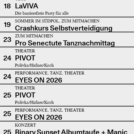
18
LaVIVA
Die barrierefreie Party für alle
SOMMER IM SÜDPOL, ZUM MITMACHEN
19
Crashkurs Selbstverteidigung
ZUM MITMACHEN
23
Pro Senectute Tanznachmittag
THEATER
24
PIVOT
Polivka/Hafner/Koch
PERFORMANCE, TANZ, THEATER
24
EYES ON 2026
THEATER
25
PIVOT
Polivka/Hafner/Koch
PERFORMANCE, TANZ, THEATER
25
EYES ON 2026
KONZERT
25
Binary Sunset Albumtaufe + Manic