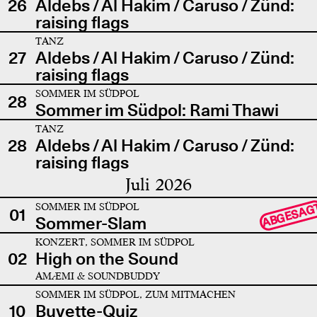
26
Aldebs / Al Hakim / Caruso / Zünd:
raising flags
TANZ
27
Aldebs / Al Hakim / Caruso / Zünd:
raising flags
SOMMER IM SÜDPOL
28
Sommer im Südpol: Rami Thawi
TANZ
28
Aldebs / Al Hakim / Caruso / Zünd:
raising flags
Juli 2026
SOMMER IM SÜDPOL
ABGESAG
01
Sommer-Slam
KONZERT, SOMMER IM SÜDPOL
02
High on the Sound
AMÆMI & SOUNDBUDDY
SOMMER IM SÜDPOL, ZUM MITMACHEN
10
Buvette-Quiz