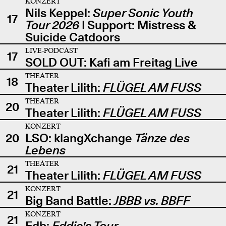
KONZERT
Nils Keppel:
Super Sonic Youth
17
Tour 2026
| Support: Mistress &
Suicide Catdoors
LIVE-PODCAST
17
SOLD OUT: Kafi am Freitag Live
THEATER
18
Theater Lilith:
FLÜGEL AM FUSS
THEATER
20
Theater Lilith:
FLÜGEL AM FUSS
KONZERT
20
LSO: klangXchange
Tänze des
Lebens
THEATER
21
Theater Lilith:
FLÜGEL AM FUSS
KONZERT
21
Big Band Battle:
JBBB vs. BBFF
KONZERT
21
Edb:
Eddie's Tour