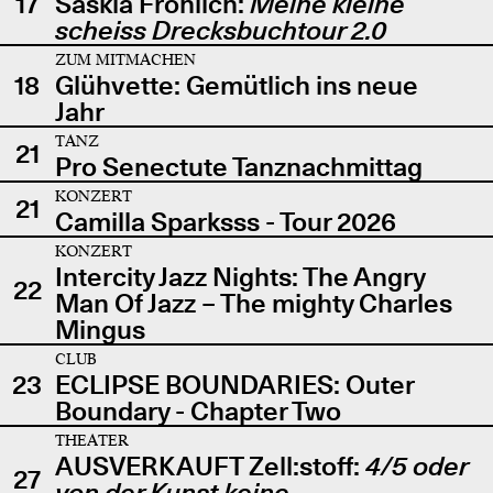
17
Saskia Fröhlich:
Meine kleine
scheiss Drecksbuchtour 2.0
ZUM MITMACHEN
18
Glühvette: Gemütlich ins neue
Jahr
TANZ
21
Pro Senectute Tanznachmittag
KONZERT
21
Camilla Sparksss - Tour 2026
KONZERT
Intercity Jazz Nights: The Angry
22
Man Of Jazz – The mighty Charles
Mingus
CLUB
23
ECLIPSE BOUNDARIES: Outer
Boundary - Chapter Two
THEATER
AUSVERKAUFT Zell:stoff:
4/5 oder
27
von der Kunst keine